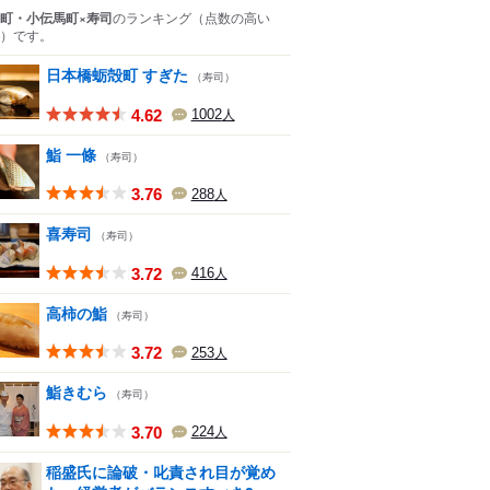
町・小伝馬町×寿司
のランキング
（点数の高い
）
です。
日本橋蛎殻町 すぎた
（寿司）
4.62
1002
人
鮨 一條
（寿司）
3.76
288
人
喜寿司
（寿司）
3.72
416
人
高柿の鮨
（寿司）
3.72
253
人
鮨きむら
（寿司）
3.70
224
人
稲盛氏に論破・叱責され目が覚め