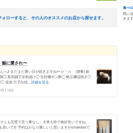
食べ
既に
フォローすると、その人のオススメのお店から探せます。
きま
、鮨に愛され〜
♪ まだまだ暑い日が続きますね〜 (∗ˊᵕ`∗) (酒肴) 銀
＆縁側◯ 新烏賊下足粕漬け◯ 生牡蠣ポン酢◯ 帆立磯辺焼き◯
 追加 穴子白焼...
詳細を見る
 訪問
19回
ツマミも完璧で言う事なし、大将も粋で格好良いですね、
良いです 予約はかなり難しいと思いますがomakaseで