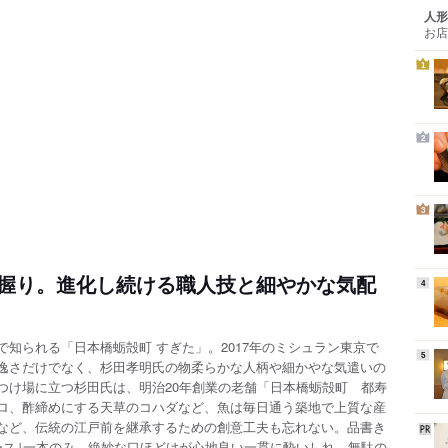
人形
お店
1
2
3
握り。進化し続ける職人技と細やかな気配
4
知られる「日本橋蛎殻町 すぎた」。2017年のミシュラン東京で
5
逸さだけでなく、杉田孝明氏の物柔らかな人柄や細かやな気遣いの
つけ場に立つ杉田氏は、明治20年創業の老舗「日本橋蛎殻町 都寿
ロ、酢締めにする天草のコハダなど、魚は毎日通う築地で上
質な産
など、伝統の江戸前を継承するための創意工夫も忘れない。品書き
ース｣一本のみ。絶妙な口ほどけが心地良い一貫に酔いしれ、無駄の