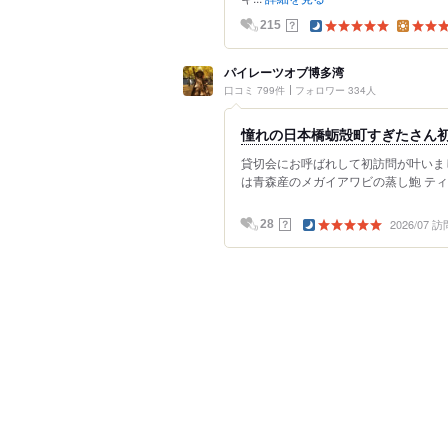
？
215
パイレーツオブ博多湾
口コミ 799件
フォロワー 334人
憧れの日本橋蛎殻町すぎたさん
貸切会にお呼ばれして初訪問が叶いま
は青森産のメガイアワビの蒸し鮑 ティ
2026/07 訪
？
28