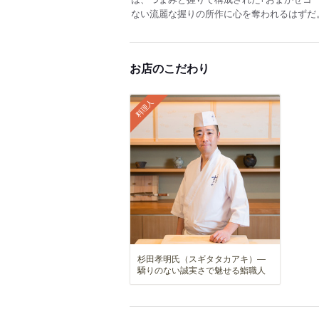
ない流麗な握りの所作に心を奪われるはずだ
お店のこだわり
料理人
杉田孝明氏（スギタタカアキ）―
驕りのない誠実さで魅せる鮨職人