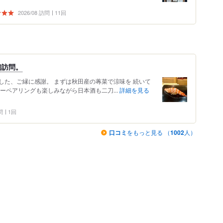
2026/08 訪問
11回
初訪問。
した、ご縁に感謝。 まずは秋田産の蓴菜で涼味を 続いて
ーペアリングも楽しみながら日本酒も二刀...
詳細を見る
問
1回
口コミ
をもっと見る （
1002
人）