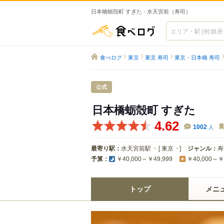
日本橋蛎殻町 すぎた - 水天宮前（寿司）
食べログ
食べログ
東京
東京 寿司
東京・日本橋 寿司
公式
日本橋蛎殻町 すぎた
4.62
1002
人
最寄り駅：
水天宮前駅
[
東京
]
ジャンル：
寿
予算：
￥40,000～￥49,999
￥40,000～￥
トップ
メニ