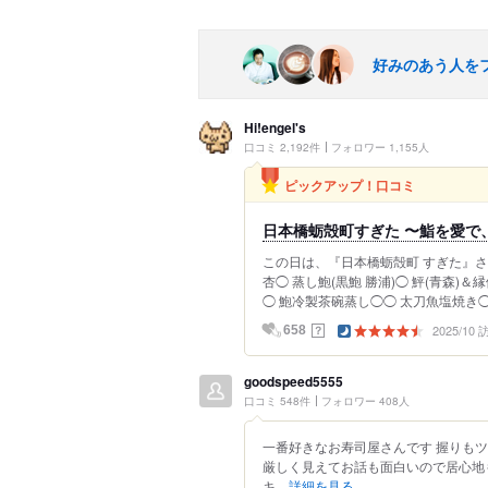
好みのあう人を
Hi!engel's
口コミ 2,192件
フォロワー 1,155人
ピックアップ！口コミ
日本橋蛎殻町すぎた 〜鮨を愛で
この日は、『日本橋蛎殻町 すぎた』さんへ
杏◯ 蒸し鮑(黒鮑 勝浦)◯ 鮃(青森)
◯ 鮑冷製茶碗蒸し◯◯ 太刀魚塩焼き◯◯
2025/10
？
658
goodspeed5555
口コミ 548件
フォロワー 408人
一番好きなお寿司屋さんです 握りも
厳しく見えてお話も面白いので居心地も
キ...
詳細を見る