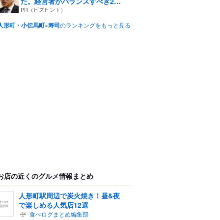
た。経営者がバランスすべき2
つ...
PR（ビズヒント）
人形町・小伝馬町×寿司
のランキングをもっと見る
お店の近くのグルメ情報まとめ
人形町駅周辺で炭火焼き！昼&夜
で楽しめる人気店12選
食べログまとめ編集部