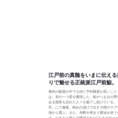
江戸前の真髄をいまに伝える
りで魅せる正統派江戸前鮨。
都内の鮨屋の中でも特に予約難度が高いことで
は、初の一つ星を獲得した。鮨やつまみの秀
ある接客も訪れた人々を魅了し続けている。
司」にて修業。軽めの漬けで出す大間のマグ
地から選ぶ。また、赤酢や煮きり醤油を使う
は、つまみと握りで構成された｢おまかせコ