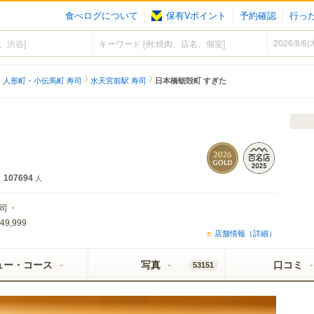
食べログについて
保有Vポイント
予約確認
行っ
人形町・小伝馬町 寿司
水天宮前駅 寿司
日本橋蛎殻町 すぎた
107694
人
司
49,999
店舗情報（詳細）
ュー・コース
写真
口コミ
53151