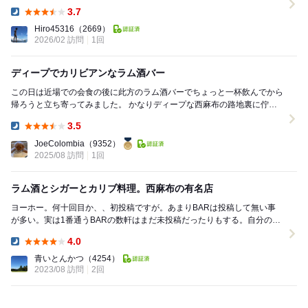
組」があります。 1925に入店...
3.7
Dinner:
Hiro45316
（2669）
2026/02 訪問
1回
ディープでカリビアンなラム酒バー
この日は近場での会食の後に此方のラム酒バーでちょっと一杯飲んでから
帰ろうと立ち寄ってみました。 かなりディープな西麻布の路地裏に佇ん
でいます。 場所も外観もディープですが、内観...
3.5
Dinner:
JoeColombia
（9352）
2025/08 訪問
1回
ラム酒とシガーとカリブ料理。西麻布の有名店
ヨーホー。何十回目か、、初投稿ですが。あまりBARは投稿して無い事
が多い。実は1番通うBARの数軒はまだ未投稿だったりもする。自分のス
ミカ。アジト。隠れ家だからだろうか。あまり意味...
4.0
Dinner:
青いとんかつ
（4254）
2023/08 訪問
2回