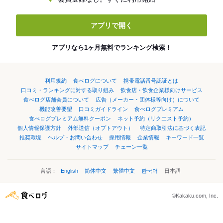
アプリで開く
アプリなら1ヶ月無料でランキング検索！
利用規約
食べログについて
携帯電話番号認証とは
口コミ・ランキングに対する取り組み
飲食店・飲食企業様向けサービス
食べログ店舗会員について
広告（メーカー・団体様等向け）について
機能改善要望
口コミガイドライン
食べログプレミアム
食べログプレミアム無料クーポン
ネット予約（リクエスト予約）
個人情報保護方針
外部送信（オプトアウト）
特定商取引法に基づく表記
推奨環境
ヘルプ・お問い合わせ
採用情報
企業情報
キーワード一覧
サイトマップ
チェーン一覧
言語：
English
简体中文
繁體中文
한국어
日本語
©Kakaku.com, Inc.