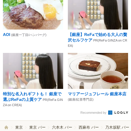
AOI
【銀座】ReFaで始める大人の贅
(銀座一丁目/ハンバーグ)
沢セルフケア
PR(ReFa GINZA on CR
EA)
特別な名入れギフトも！ 銀座で
マリアージュフレール 銀座本店
選ぶReFaの上質ケア
(銀座/紅茶専門店)
PR(ReFa GIN
ZA on CREA)
Recommended by
東京
東京 バー
六本木 バー
西麻布 バー
乃木坂駅 バー