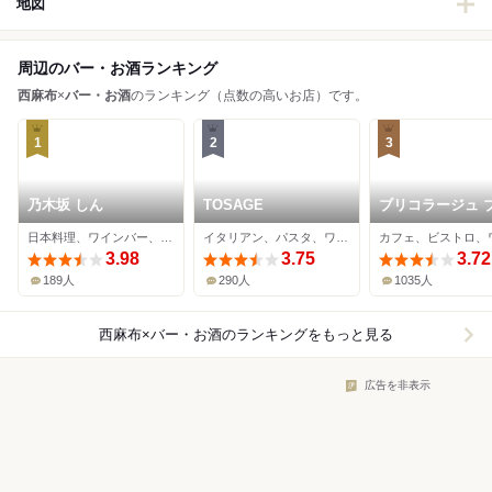
地図
周辺のバー・お酒ランキング
西麻布
×
バー・お酒
のランキング（点数の高いお店）です。
1
2
3
乃木坂 しん
TOSAGE
ブリコラージュ 
ッド アンド カン
日本料理、ワインバー、海鮮
イタリアン、パスタ、ワインバー
ー ダイニング・
3.98
3.75
ェ
3.72
189人
290人
1035人
西麻布×バー・お酒
のランキングをもっと見る
広告を非表示