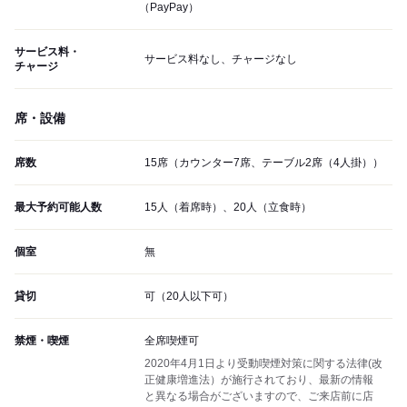
（PayPay）
サービス料・
サービス料なし、チャージなし
チャージ
席・設備
席数
15席（カウンター7席、テーブル2席（4人掛））
最大予約可能人数
15人（着席時）、20人（立食時）
個室
無
貸切
可（20人以下可）
禁煙・喫煙
全席喫煙可
2020年4月1日より受動喫煙対策に関する法律(改
正健康増進法）が施行されており、最新の情報
と異なる場合がございますので、ご来店前に店