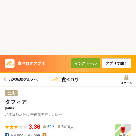
インストール
アプリで開く
乃木坂駅グルメへ
ログイン
公式
タフィア
(Tafia)
乃木坂駅/バー､ 中南米料理､ カレー
3.36
69
人
6410
人
￥4,000～￥4,999
-