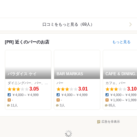
口コミをもっと見る（69人）
[PR] 近くのバーのお店
もっと見る
パラダイス ケイ
BAR MARKAS
CAFE & DINING
POKKE
ダイニングバー、バー、居酒屋
バー
カフェ、バー
3.05
3.01
3.10
￥4,000～￥4,999
￥4,000～￥4,999
￥4,000～￥4,999
Dinner:
Dinner:
Dinner:
-
-
￥1,000～￥1,999
Lunch:
Lunch:
Lunch:
11人
3人
65人
広告を非表示