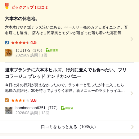
ピックアップ！口コミ
六本木の休息地。
六本木けやき坂テラス沿いにある、ベーカリー発のカフェダイニング。百
名店にも選出。 店内は古民家風とモダンが混ざった落ち着いた雰囲気
で、イートインでもパンと食事が楽しめる。看板は自家製パンを使ったタ
4.5
ルティーヌやグッドブレックファスト、デザートはフォンダンショコラが
Dinner:
人気。 【注文内容】 フ...
じょける
（376）
2025/09 訪問
1回
週末ブランチに六本木ヒルズ。行列に並んでも食べたい。ブリ
コラージュ ブレッド アンドカンパニー
今日は外の行列が見えなかったので、ラッキーと思ったが中に入ったら、
地獄の混雑だ。30分待ちでようやく着席。新メニューのラタトゥイユ・
マフィンを早速注文。これがまた絶品。かなり強い酸...
3.8
Lunch:
bambooman6351
（777）
2026/08 訪問
13回
口コミをもっと見る（1035人）