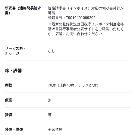
領収書（適格簡易請求
適格請求書（インボイス）対応の領収書発行が
書）
可能
登録番号：T9010401089202
※最新の登録状況は国税庁インボイス制度適格
請求書発行事業者公表サイトをご確認いただく
か、店舗にお問い合わせください。
サービス料・
なし
チャージ
席・設備
席数
70席（店内43席、テラス27席）
個室
無
貸切
可
禁煙・喫煙
全席禁煙