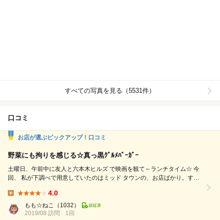
すべての写真を見る（5531件）
口コミ
お店が選ぶピックアップ！口コミ
野菜にも拘りを感じる☆真っ黒ｸﾞﾙﾒﾊﾞｰｶﾞｰ
土曜日、午前中に友人と六本木ヒルズ で映画を観て～ランチタイム☆ 今
回、 私が下調べで用意していたのはミッド タウンの、お店ばかり。すで
に、お腹 もペコペコ。あまり歩きたくない。と 友人が言うので～現在、
4.0
開催中の 六本木グルメバーガーグランプリ2019 のパンフレットをザッと
Lunch:
見てヒトキワ 異彩を放ち一番気になったコチラの～ 真っ黒なグルメバー
もも☆ねこ
（1032）
2019/08 訪問
ガーをいただきに☆ 場所は六本木...
1回