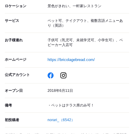
ロケーション
景色がきれい、一軒家レストラン
サービス
ペット可、テイクアウト、複数言語メニューあ
り（英語）
お子様連れ
子供可（乳児可、未就学児可、小学生可）、ベ
ビーカー入店可
ホームページ
https://bricolagebread.com/
公式アカウント
オープン日
2018年6月11日
備考
・ペットはテラス席のみ可！
初投稿者
norari_
（6542）