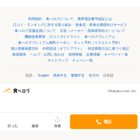
利用規約
食べログについて
携帯電話番号認証とは
口コミ・ランキングに対する取り組み
飲食店・飲食企業様向けサービス
食べログ店舗会員について
広告（メーカー・団体様等向け）について
機能改善要望
口コミガイドライン
食べログプレミアム
食べログプレミアム無料クーポン
ネット予約（リクエスト予約）
個人情報保護方針
外部送信（オプトアウト）
特定商取引法に基づく表記
推奨環境
ヘルプ・お問い合わせ
採用情報
企業情報
キーワード一覧
サイトマップ
チェーン一覧
言語：
English
简体中文
繁體中文
한국어
日本語
©Kakaku.com, Inc.
電話
行った
保存
共有