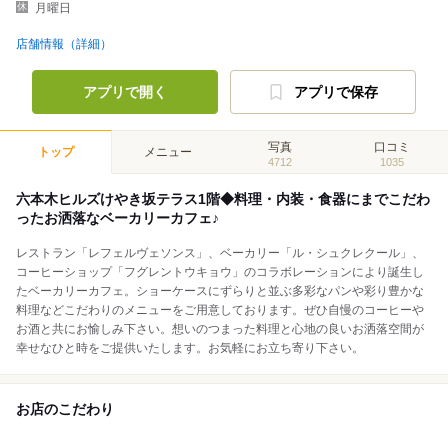
月曜日
店舗情報（詳細）
アプリで開く
アプリで保存
写真
口コミ
トップ
メニュー
4712
1035
六本木ヒルズけやき坂テラス1階◆料理・内装・食器にまでこだわ
ったお洒落なベーカリーカフェ♪
レストラン「レフェルヴェソンス」、ベーカリー「ル・シュクレクール」、
コーヒーショップ「フグレントウキョウ」のコラボレーションにより誕生し
たベーカリーカフェ。ショーケースにずらりと並ぶ多彩なパンや彩り豊かな
料理などこだわりのメニューをご用意しております。ぜひ自慢のコーヒーや
お酒と共にお愉しみ下さい。想いのつまった料理と心地の良いお洒落空間が
幸せなひと時をご提供いたします。お気軽にお立ち寄り下さい。
お店のこだわり