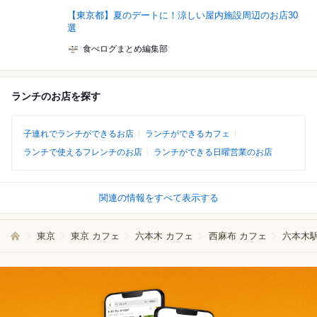
【東京都】夏のデートに！涼しい屋内施設周辺のお店30
選
食べログまとめ編集部
ランチのお店を探す
子連れでランチができるお店
ランチができるカフェ
ランチで使えるフレンチのお店
ランチができる日曜営業のお店
関連の情報をすべて表示する
東京
東京 カフェ
六本木 カフェ
西麻布 カフェ
六本木駅