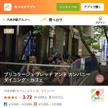
インストール
アプリで開く
六本木駅グルメへ
ログイン
公式
ブリコラージュ ブレッド アンド カンパニー
ダイニング・カフェ
六本木駅/カフェ､ ビストロ､ ワインバー
3.72
1035
人
61072
人
￥3,000～￥3,999
￥2,000～￥2,999