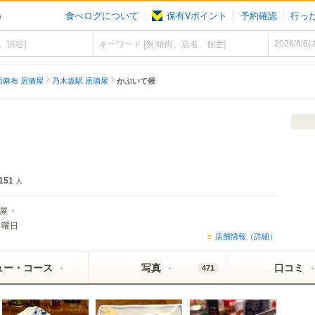
食べログについて
保有Vポイント
予約確認
行っ
）
西麻布 居酒屋
乃木坂駅 居酒屋
かぶいて候
151
人
屋
日曜日
店舗情報（詳細）
ュー・コース
写真
口コミ
471