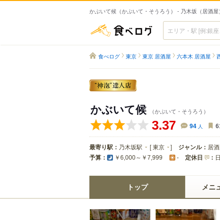
かぶいて候（かぶいて・そうろう） - 乃木坂（居酒屋
食べログ
食べログ
東京
東京 居酒屋
六本木 居酒屋
かぶいて候
（かぶいて・そうろう）
3.37
94
人
6
最寄り駅：
乃木坂駅
[
東京
]
ジャンル：
居酒
予算：
定休日
：
￥6,000～￥7,999
-
トップ
メニ