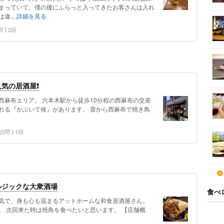
まっていて、僕の後にふらっと入ってきたお客さんは入れ
違...
詳細を見る
問
2回
気の居酒屋❗️
西麻布エリア。 六本木駅から徒歩10分程の西麻布の交差
れる『かぶいて候』があります。 昔から西麻布で焼き鳥
4 訪問
1回
ルジックな大衆酒場
食べ
気で、身も心も温まるアットホームな和食居酒屋さん。
。 次回来た時は焼鳥を食べたいと思います。 【店舗概