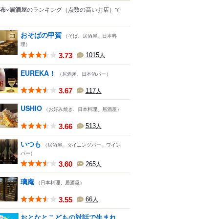
布×居酒屋
のランキング
（点数の高いお店）
で
おそばの甲賀
（そば、居酒屋、日本料
理）
3.73
1015
人
EUREKA！
（居酒屋、日本酒バー）
3.67
117
人
USHIO
（お好み焼き、日本料理、居酒屋）
3.66
513
人
いつも
（居酒屋、ダイニングバー、ワイン
バー）
3.60
265
人
璃庵
（日本料理、居酒屋）
3.55
66
人
おとなとこどもの対話で生まれ