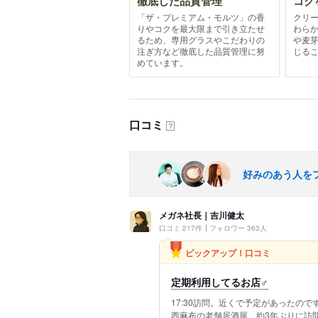
徹底した品質管理
コク
「ザ・プレミアム・モルツ」の香
クリ
りやコクを最大限まで引き立たせ
わら
るため、専用グラスやこだわりの
や麦
注ぎ方など徹底した品質管理に努
じる
めています。
口コミ
？
好みのあう人を
メガネ社長｜吉川健太
口コミ 217件
フォロワー 363人
ピックアップ！口コミ
定期利用してるお店‍♂️
17:30訪問。近くで予定があったの
西麻布の老舗居酒屋。約3年ぶりに訪