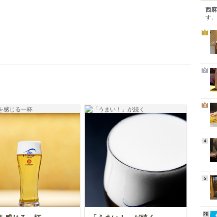
西麻
す。
1
2
3
4
5