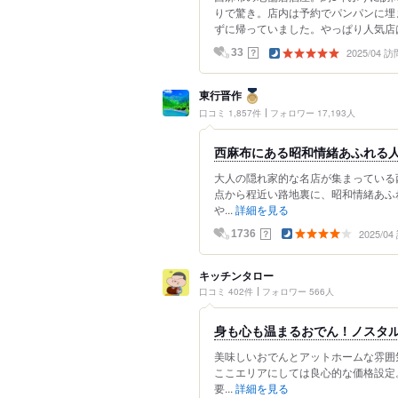
りで驚き。店内は予約でパンパンに埋
ずに帰っていました。やっぱり人気店は
2025/04 訪
？
33
東行晋作
口コミ 1,857件
フォロワー 17,193人
西麻布にある昭和情緒あふれる人
大人の隠れ家的な名店が集まっている
点から程近い路地裏に、昭和情緒あふ
や...
詳細を見る
2025/0
？
1736
キッチンタロー
口コミ 402件
フォロワー 566人
身も心も温まるおでん！ノスタ
美味しいおでんとアットホームな雰囲
ここエリアにしては良心的な価格設定
要...
詳細を見る