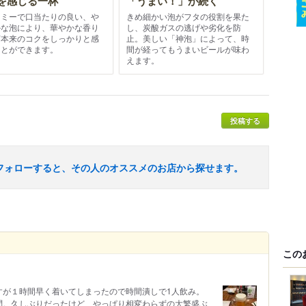
を感じる一杯
「うまい！」が続く
ーミーで口当たりの良い、や
きめ細かい泡がフタの役割を果た
かな泡により、華やかな香り
し、炭酸ガスの逃げや劣化を防
芽本来のコクをしっかりと感
止。美しい「神泡」によって、時
ことができます。
間が経ってもうまいビールが味わ
えます。
投稿する
フォローすると、その人のオススメのお店から探せます。
この
ですが１時間早く着いてしまったので時間潰しで1人飲み。
問。久しぶりだったけど、やっぱり相変わらずの大繁盛ぶ