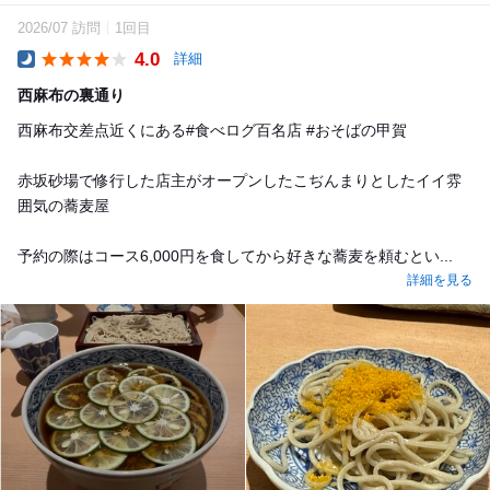
2026/07 訪問
1回目
4.0
詳細
Dinner
西麻布の裏通り
西麻布交差点近くにある#食べログ百名店 #おそばの甲賀
赤坂砂場で修行した店主がオープンしたこぢんまりとしたイイ雰
囲気の蕎麦屋
予約の際はコース6,000円を食してから好きな蕎麦を頼むとい...
詳細を見る