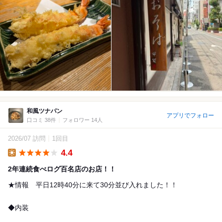
和風ツナパン
アプリでフォロー
口コミ 38件
フォロワー 14人
2026/07 訪問
1回目
4.4
Lunch
2年連続食べログ百名店のお店！！
★情報 平日12時40分に来て30分並び入れました！！
◆内装