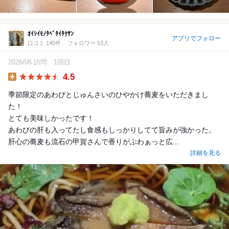
ｵｲｼｲﾓﾉﾀﾍﾞﾀｲﾀｸｻﾝ
アプリでフォロー
口コミ 145件
フォロワー 53人
2026/06 訪問
1回目
4.5
Lunch
季節限定のあわびとじゅんさいのひやかけ蕎麦をいただきまし
た！
とても美味しかったです！
あわびの肝も入ってたし食感もしっかりしてて旨みが強かった。
肝心の蕎麦も流石の甲賀さんで香りがぶわぁっと広...
詳細を見る