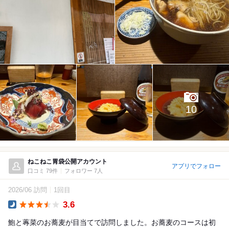
10
ねこねこ胃袋公開アカウント
アプリでフォロー
口コミ 79件
フォロワー 7人
2026/06 訪問
1回目
3.6
Dinner
鮑と蓴菜のお蕎麦が目当てで訪問しました。お蕎麦のコースは初