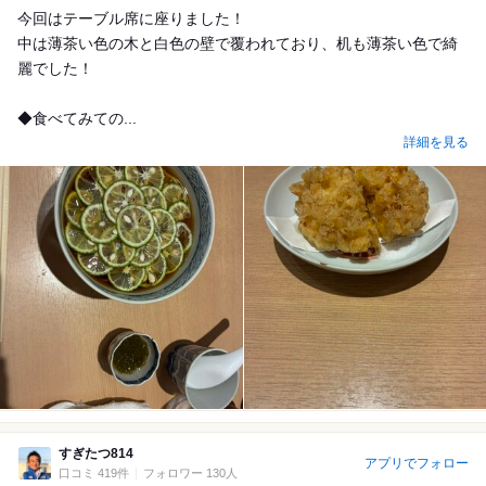
今回はテーブル席に座りました！
中は薄茶い色の木と白色の壁で覆われており、机も薄茶い色で綺
麗でした！
◆食べてみての...
詳細を見る
すぎたつ814
アプリでフォロー
口コミ 419件
フォロワー 130人