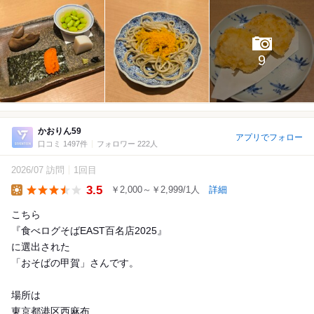
9
かおりん59
アプリでフォロー
口コミ 1497件
フォロワー 222人
2026/07 訪問
1回目
3.5
￥2,000～￥2,999/1人
詳細
Lunch
こちら
『食べログそばEAST百名店2025』
に選出された
「おそばの甲賀」さんです。
場所は
東京都港区西麻布