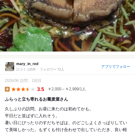
mary_in_red
アプリでフォロー
口コミ 125件
フォロワー 72人
2026/06 訪問
1回目
3.5
￥2,000～￥2,999/1人
Lunch
ふらっと立ち寄れるお蕎麦屋さん
久しぶりの訪問。お昼に来たのは初めてかも。
平日だと並ばずに入れそう。
暑い日にぴったりのすだちそばは、のどごしよくさっぱりしてい
て美味しかった。もずくも付け合わせで出していただき、良い軽