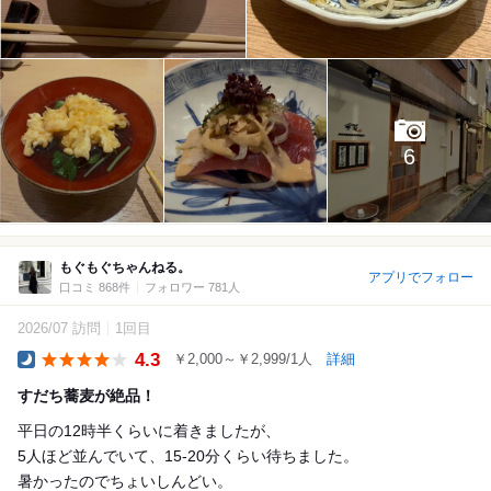
6
もぐもぐちゃんねる。
アプリでフォロー
口コミ 868件
フォロワー 781人
2026/07 訪問
1回目
4.3
￥2,000～￥2,999/1人
詳細
Dinner
すだち蕎麦が絶品！
平日の12時半くらいに着きましたが、
5人ほど並んでいて、15-20分くらい待ちました。
暑かったのでちょいしんどい。