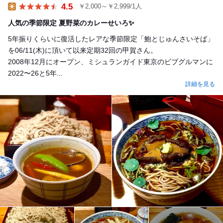
Dinner
4.5
￥2,000～￥2,999/1人
Lunch
人気の季節限定 夏野菜のカレーせいろ✨
5年振りくらいに復活したレアな季節限定「鮑とじゅんさいそば」
を06/11(木)に頂いて以来定期32回の甲賀さん。
2008年12月にオープン、ミシュランガイド東京のビブグルマンに
2022〜26と5年...
詳細を見る