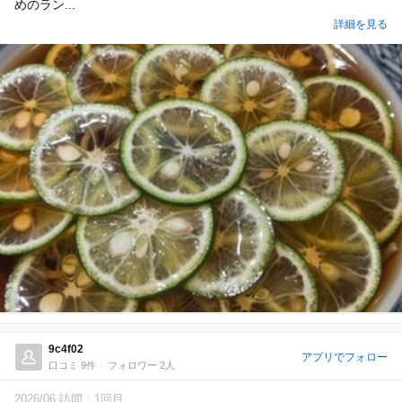
めのラン...
詳細を見る
9c4f02
アプリでフォロー
口コミ 9件
フォロワー 2人
2026/06 訪問
1回目