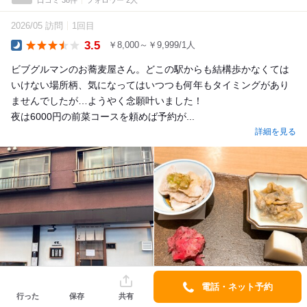
2026/05 訪問
1回目
3.5
￥8,000～￥9,999/1人
Dinner
ビブグルマンのお蕎麦屋さん。どこの駅からも結構歩かなくては
いけない場所柄、気になってはいつつも何年もタイミングがあり
ませんでしたが…ようやく念願叶いました！
夜は6000円の前菜コースを頼めば予約が...
詳細を見る
電話・ネット予約
行った
保存
共有