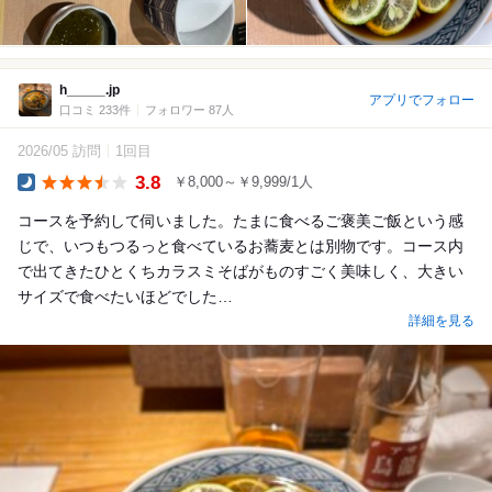
h_____.jp
アプリでフォロー
口コミ 233件
フォロワー 87人
2026/05 訪問
1回目
3.8
￥8,000～￥9,999/1人
Dinner
コースを予約して伺いました。たまに食べるご褒美ご飯という感
じで、いつもつるっと食べているお蕎麦とは別物です。コース内
で出てきたひとくちカラスミそばがものすごく美味しく、大きい
サイズで食べたいほどでした…
詳細を見る