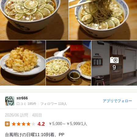
9
str666
アプリでフォロー
口コミ 185件
フォロワー 119人
2026/06 訪問
4回目
4.2
￥5,000～￥5,999/1人
Lunch
台風明けの日曜11:10到着、PP