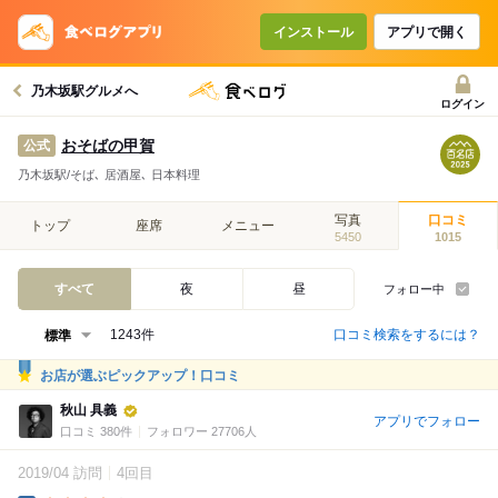
インストール
アプリで開く
乃木坂駅グルメへ
ログイン
おそばの甲賀
公式
乃木坂駅/そば､ 居酒屋､ 日本料理
写真
口コミ
トップ
座席
メニュー
5450
1015
すべて
夜
昼
フォロー中
口コミ検索をするには？
1243件
お店が選ぶピックアップ！口コミ
秋山 具義
アプリでフォロー
口コミ 380件
フォロワー 27706人
2019/04 訪問
4回目