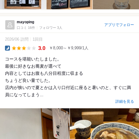
mayoping
アプリでフォロー
口コミ 16件
フォロワー 3人
2026/06 訪問
1回目
3.0
￥8,000～￥9,999/1人
Dinner
コースを堪能いたしました。
最後に好きなお蕎麦が選べて
内容としてはお腹も八分目程度に収まる
ちょうど良い量でした。
店内が狭いので夏とかは入り口付近に座ると暑いのと、すぐに満
員になってしまう...
詳細を見る