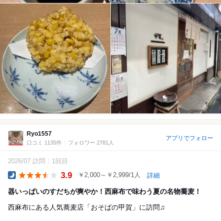
Ryo1557
アプリでフォロー
口コミ 1135件
フォロワー 2781人
2026/07 訪問
1回目
3.9
￥2,000～￥2,999/1人
詳細
Dinner
器いっぱいのすだちが爽やか！西麻布で味わう夏の名物蕎麦！
西麻布にある人気蕎麦店「おそばの甲賀」に訪問♫