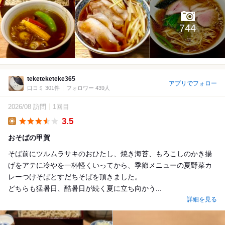
744
teketeketeke365
アプリでフォロー
口コミ 301件
フォロワー 439人
2026/08 訪問
1回目
3.5
Lunch
おそばの甲賀
そば前にツルムラサキのおひたし、焼き海苔、もろこしのかき揚
げをアテに冷やを一杯軽くいってから、季節メニューの夏野菜カ
レーつけそばとすだちそばを頂きました。
どちらも猛暑日、酷暑日が続く夏に立ち向かう...
詳細を見る