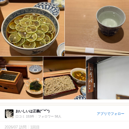
おいしいは正義(*´꒳`*)
アプリでフォロー
口コミ 153件
フォロワー 58人
2026/07 訪問
1回目