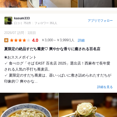
kasum333
アプリでフォロー
口コミ 751件
フォロワー 351人
2026/07 訪問
1回目
4.0
￥3,000～￥3,999/1人
詳細
Lunch
夏限定の絶品すだち蕎麦♡ 爽やかな香りに癒される百名店
❀おススメポイント
✓ 食べログ「そば EAST 百名店 2025」選出店！西麻布で長年愛
される人気の手打ち蕎麦店。
✓ 夏限定のすだち蕎麦は、器いっぱいに敷き詰められたすだちが
印象的♡ 爽やかな...
詳細を見る