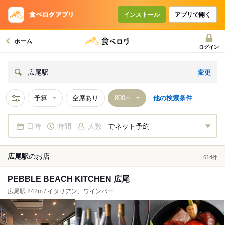
インストール
アプリで開く
ホーム
ログイン
変更
広尾駅
予算
空席あり
他の検索条件
日時
時間
人数
でネット予約
広尾駅
の
お店
614
件
PEBBLE BEACH KITCHEN 広尾
広尾駅 242m / イタリアン、ワインバー