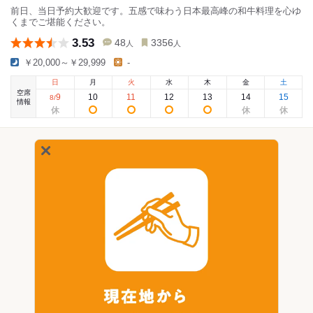
前日、当日予約大歓迎です。五感で味わう日本最高峰の和牛料理を心ゆ
くまでご堪能ください。
3.53
48
3356
人
人
￥20,000～￥29,999
-
日
月
火
水
木
金
土
空席
9
10
11
12
13
14
15
8
/
情報