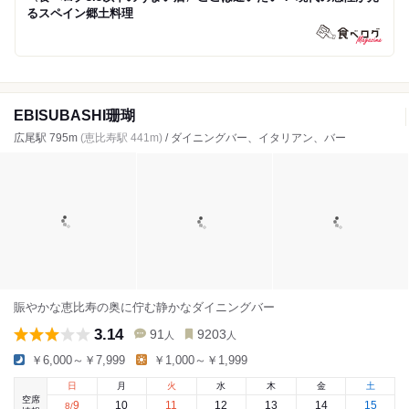
るスペイン郷土料理
EBISUBASHI珊瑚
広尾駅 795m
(恵比寿駅 441m)
/ ダイニングバー、イタリアン、バー
賑やかな恵比寿の奥に佇む静かなダイニングバー
3.14
91
9203
人
人
￥6,000～￥7,999
￥1,000～￥1,999
日
月
火
水
木
金
土
空席
9
10
11
12
13
14
15
8
/