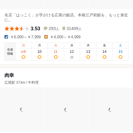
名店「はっこく」が手がける広尾の鮨店。本格江戸前鮨を、もっと身近
に。
3.53
293
31409
人
人
￥6,000～￥7,999
￥4,000～￥4,999
日
月
火
水
木
金
土
空席
9
10
11
12
13
14
15
8
/
情報
肉幸
広尾駅 374m / 牛料理