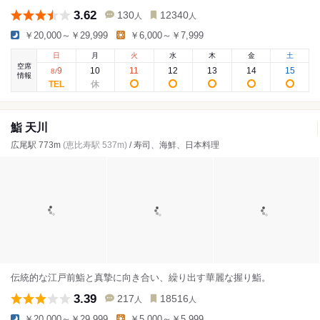
3.62
130
12340
人
人
￥20,000～￥29,999
￥6,000～￥7,999
日
月
火
水
木
金
土
空席
9
10
11
12
13
14
15
8
/
情報
鮨 天川
広尾駅 773m
(恵比寿駅 537m)
/ 寿司、海鮮、日本料理
伝統的な江戸前鮨と真摯に向き合い、繰り出す華麗な握り鮨。
3.39
217
18516
人
人
￥20,000～￥29,999
￥5,000～￥5,999