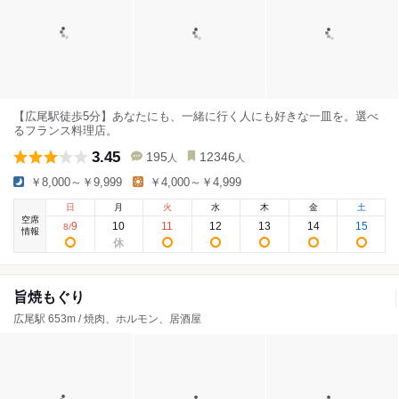
【広尾駅徒歩5分】あなたにも、一緒に行く人にも好きな一皿を。選べ
るフランス料理店。
3.45
195
12346
人
人
￥8,000～￥9,999
￥4,000～￥4,999
日
月
火
水
木
金
土
空席
9
10
11
12
13
14
15
8
/
情報
旨焼もぐり
広尾駅 653m / 焼肉、ホルモン、居酒屋