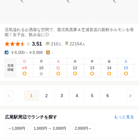
活気溢れるお洒落な空間で、鹿児島黒豚＆芝浦直送の新鮮ホルモンを堪
能！女子会、飲み会に◎
3.51
210
22154
人
人
￥8,000～￥9,999
-
日
月
火
水
木
金
土
空席
9
10
11
12
13
14
15
8
/
情報
1
2
3
4
5
6
広尾駅周辺でランチを探す
もっと見る
～1,000円
1,000円 ～ 2,000円
2,000円～