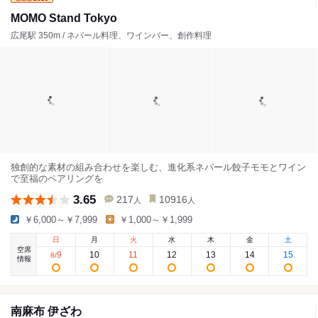
MOMO Stand Tokyo
広尾駅 350m / ネパール料理、ワインバー、創作料理
独創的な素材の組み合わせを楽しむ、進化系ネパール餃子モモとワイン
で至福のペアリングを
3.65
217
10916
人
人
￥6,000～￥7,999
￥1,000～￥1,999
日
月
火
水
木
金
土
空席
9
10
11
12
13
14
15
8
/
情報
南麻布 伊ざわ