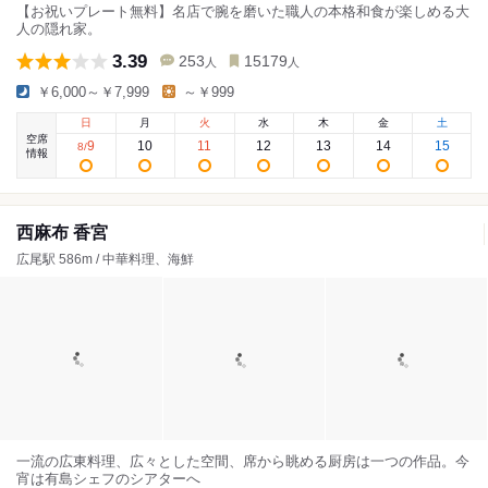
【お祝いプレート無料】名店で腕を磨いた職人の本格和食が楽しめる大
人の隠れ家。
3.39
253
15179
人
人
￥6,000～￥7,999
～￥999
日
月
火
水
木
金
土
空席
9
10
11
12
13
14
15
8
/
情報
西麻布 香宮
広尾駅 586m / 中華料理、海鮮
一流の広東料理、広々とした空間、席から眺める厨房は一つの作品。今
宵は有島シェフのシアターへ