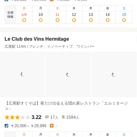
日
月
火
水
木
金
土
空席
9
10
11
12
13
14
15
8
/
情報
Le Club des Vins Hermitage
広尾駅 114m / フレンチ、イノベーティブ、ワインバー
【広尾駅すぐそば】夜だけ出会える隠れ家レストラン「エルミタージ
ュ」
3.22
17
1584
人
人
￥20,000～￥29,999
-
日
月
火
水
木
金
土