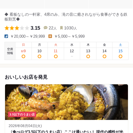
◆ 看板なしの一軒家、4席のみ、滝の音に癒されながら食事ができる鉄
板割烹◆
3.15
22
1030
人
人
￥20,000～￥29,999
￥5,000～￥5,999
日
月
火
水
木
金
土
空席
9
10
11
12
13
14
15
8
/
情報
おいしいお店を発見
3.5以下のうまい店
2026年08月04日(火)
〈食べログ3.5以下のうまい店〉ここは通いたい！ 現代の感性が光