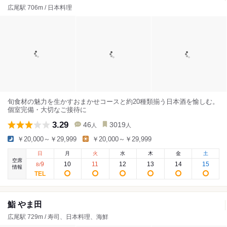
広尾駅 706m / 日本料理
旬食材の魅力を生かすおまかせコースと約20種類揃う日本酒を愉しむ。
個室完備・大切なご接待に
3.29
46
3019
人
人
￥20,000～￥29,999
￥20,000～￥29,999
日
月
火
水
木
金
土
空席
9
10
11
12
13
14
15
8
/
情報
鮨 やま田
広尾駅 729m / 寿司、日本料理、海鮮