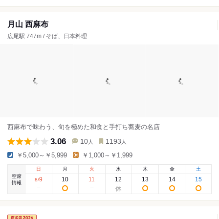
月山 西麻布
広尾駅 747m / そば、日本料理
西麻布で味わう、旬を極めた和食と手打ち蕎麦の名店
3.06
10
1193
人
人
￥5,000～￥5,999
￥1,000～￥1,999
日
月
火
水
木
金
土
空席
9
10
11
12
13
14
15
8
/
情報