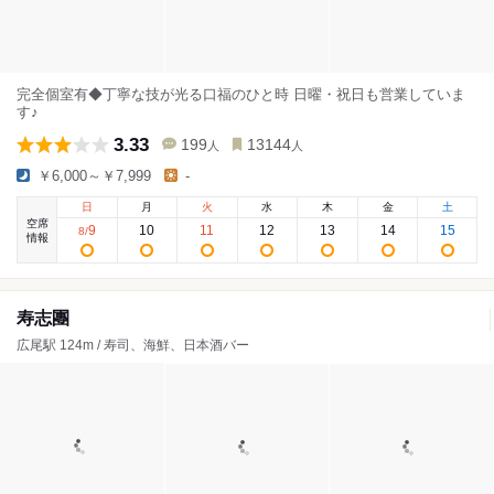
完全個室有◆丁寧な技が光る口福のひと時 日曜・祝日も営業していま
す♪
3.33
199
13144
人
人
￥6,000～￥7,999
-
日
月
火
水
木
金
土
空席
9
10
11
12
13
14
15
8
/
情報
寿志團
広尾駅 124m / 寿司、海鮮、日本酒バー