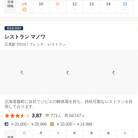
空席
9
10
11
12
13
14
15
8
/
情報
レストラン マノワ
広尾駅 591m / フレンチ、レストラン
北海道森町に自社でジビエの解体場を持ち、持続可能なレストランを目
指しております。
3.87
771
56747
人
人
￥20,000～￥29,999
￥10,000～￥14,999
日
月
火
水
木
金
土
空席