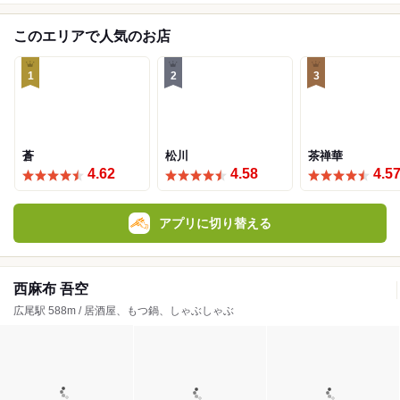
このエリアで人気のお店
1
2
3
蒼
松川
茶禅華
4.62
4.58
4.5
アプリに切り替える
西麻布 吾空
広尾駅 588m / 居酒屋、もつ鍋、しゃぶしゃぶ