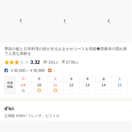
季節の鮨と日本料理の技が光るおまかせコースを堪能◆西麻布の隠れ家
で上質な体験を
3.32
161
5736
人
人
￥30,000～￥39,999
-
日
月
火
水
木
金
土
空席
9
10
11
12
13
14
15
8
/
情報
d'ici
広尾駅 428m / フレンチ、ビストロ