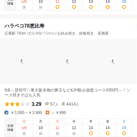
9
10
11
12
13
14
15
8
/
情報
ハラペコ78恵比寿
広尾駅 793m
(恵比寿駅 534m)
/ お好み焼き、鉄板焼き、居酒屋
8名～貸切可◇東大阪名物の豚玉など&2H飲み放題コース4350円～！ソ
ース焼きそばも人気
3.29
57
4414
人
人
￥3,000～￥3,999
～￥999
日
月
火
水
木
金
土
空席
9
10
11
12
13
14
15
8
/
情報