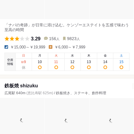
「ナパの奇跡」が日常に溶け込む。ケンゾーエステイトを五感で味わう
至高の時間
3.29
156
9823
人
人
￥15,000～￥19,999
￥6,000～￥7,999
日
月
火
水
木
金
土
空席
9
10
11
12
13
14
15
8
/
情報
鉄板焼 shizuku
広尾駅 640m
(恵比寿駅 625m)
/ 鉄板焼き、ステーキ、創作料理