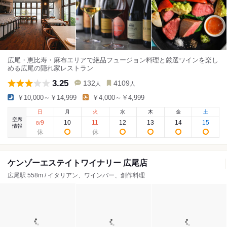
広尾・恵比寿・麻布エリアで絶品フュージョン料理と厳選ワインを楽し
める広尾の隠れ家レストラン
3.25
132
4109
人
人
￥10,000～￥14,999
￥4,000～￥4,999
日
月
火
水
木
金
土
空席
9
10
11
12
13
14
15
8
/
情報
ケンゾーエステイトワイナリー 広尾店
広尾駅 558m / イタリアン、ワインバー、創作料理