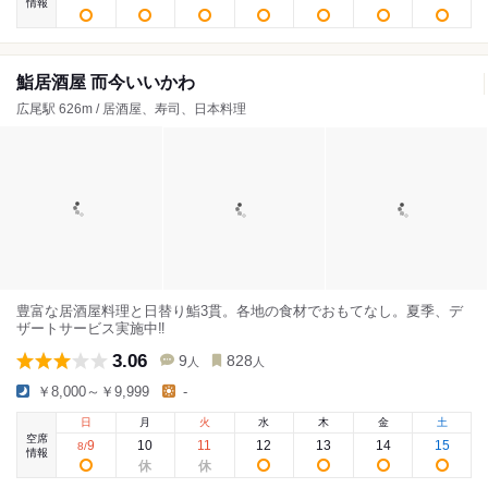
情報
鮨居酒屋 而今いいかわ
広尾駅 626m / 居酒屋、寿司、日本料理
豊富な居酒屋料理と日替り鮨3貫。各地の食材でおもてなし。夏季、デ
ザートサービス実施中‼
3.06
9
828
人
人
￥8,000～￥9,999
-
日
月
火
水
木
金
土
空席
9
10
11
12
13
14
15
8
/
情報