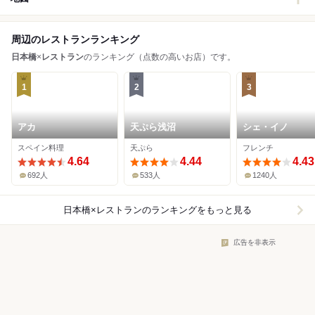
周辺のレストランランキング
日本橋
×
レストラン
のランキング（点数の高いお店）です。
1
2
3
アカ
天ぷら浅沼
シェ・イノ
スペイン料理
天ぷら
フレンチ
4.64
4.44
4.43
692人
533人
1240人
日本橋×レストラン
のランキングをもっと見る
広告を非表示