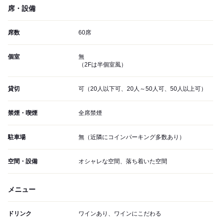
席・設備
席数
60席
個室
無
（2Fは半個室風）
貸切
可（20人以下可、20人～50人可、50人以上可）
禁煙・喫煙
全席禁煙
駐車場
無（近隣にコインパーキング多数あり）
空間・設備
オシャレな空間、落ち着いた空間
メニュー
ドリンク
ワインあり、ワインにこだわる