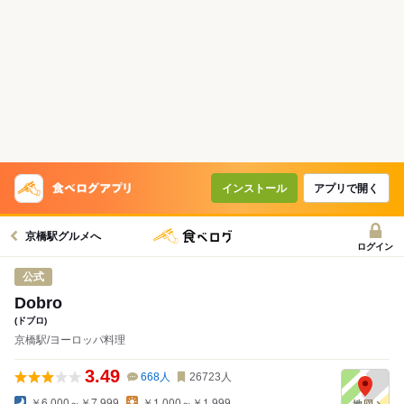
インストール
アプリで開く
京橋駅グルメへ
ログイン
公式
Dobro
(ドブロ)
京橋駅/ヨーロッパ料理
3.49
668
人
26723
人
￥6,000～￥7,999
￥1,000～￥1,999