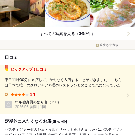
すべての写真を見る（3452件）
広告を非表示
口コミ
ピックアップ！口コミ
平日11時30分に来店して、待ちなく入店することができました。こちら
は日本で唯一のクロアチア料理のレストランとのことで気になっていたお
店です。 今回、チャバポーク（1,630円）をいただきました。 ロゼポー
4.1
ク300g、チャバピ2本、ザワークラウト、ポテトサラダのプレートに、ご
Lunch:
飯、パンのセットでし...
中年独身男の独り言
（190）
2026/06 訪問
1回
定期的に来たくなるお店(⁠◍⁠•⁠ᴗ⁠•⁠◍⁠)
パスティツァーダのシュトゥルクリセットを頂きました♪ 1.パスティツァ