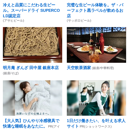
冷えと品質にこだわる生ビー
完璧な生ビール体験を。ザ・パ
ル。スーパードライ SUPERCO
ーフェクト黒ラベルが飲めるお
LD認定店
店
(アサヒビール)
(サッポロビール)
明月庵 ぎんざ 田中屋 銀座本店
天空飲茶酒家
(銀座/中華料理)
(銀座/そば)
【大人気】ひんやり冷感寝具で
1日だけ働きたい、を叶える求人
快適な睡眠をあなたに。
サイト
PR(アイ
PR(ショットワークス)