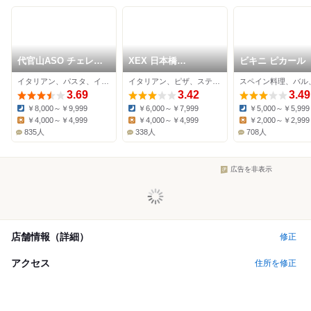
代官山ASO チェレス
XEX 日本橋
ビキニ ピカール
テ 日本橋店
Salvatore Cuomo
イタリアン、パスタ、イノベーティブ
イタリアン、ピザ、ステーキ
Bros.
3.69
3.42
3.49
￥8,000～￥9,999
￥6,000～￥7,999
￥5,000～￥5,999
Dinner:
Dinner:
Dinner:
￥4,000～￥4,999
￥4,000～￥4,999
￥2,000～￥2,999
Lunch:
Lunch:
Lunch:
835人
338人
708人
広告を非表示
店舗情報（詳細）
修正
アクセス
住所を修正