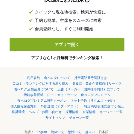
クイックな現在地検索。検索が快適に
予約も簡単。空席をスムーズに検索
会員登録なし。すぐに利用開始
アプリで開く
アプリなら1ヶ月無料でランキング検索！
利用規約
食べログについて
携帯電話番号認証とは
口コミ・ランキングに対する取り組み
飲食店・飲食企業様向けサービス
食べログ店舗会員について
広告（メーカー・団体様等向け）について
機能改善要望
口コミガイドライン
食べログプレミアム
食べログプレミアム無料クーポン
ネット予約（リクエスト予約）
個人情報保護方針
外部送信（オプトアウト）
特定商取引法に基づく表記
推奨環境
ヘルプ・お問い合わせ
採用情報
企業情報
キーワード一覧
サイトマップ
チェーン一覧
言語：
English
简体中文
繁體中文
한국어
日本語