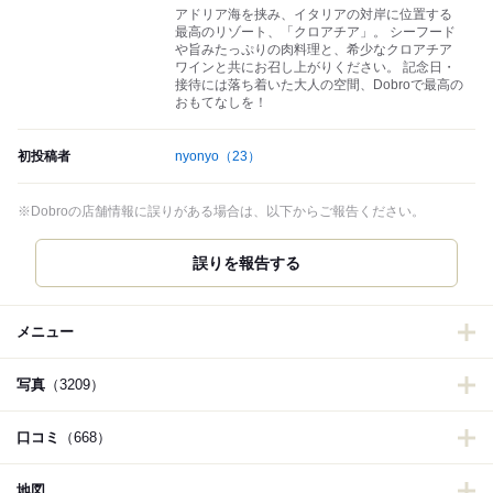
アドリア海を挟み、イタリアの対岸に位置する
最高のリゾート、「クロアチア」。 シーフード
や旨みたっぷりの肉料理と、希少なクロアチア
ワインと共にお召し上がりください。 記念日・
接待には落ち着いた大人の空間、Dobroで最高の
おもてなしを！
初投稿者
nyonyo
（23）
※Dobroの店舗情報に誤りがある場合は、以下からご報告ください。
誤りを報告する
メニュー
写真
（3209）
口コミ
（668）
地図