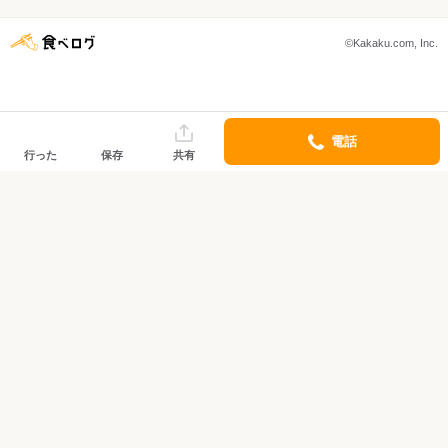
©Kakaku.com, Inc.
電話
行った
保存
共有