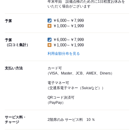
年末年始 設備点検のため月に1日程度お休みを
いただく場合がございます
￥6,000～￥7,999
予算
￥1,000～￥1,999
￥6,000～￥7,999
予算
（口コミ集計）
￥1,000～￥1,999
利用金額分布を見る
支払い方法
カード可
（VISA、Master、JCB、AMEX、Diners）
電子マネー可
（交通系電子マネー（Suicaなど））
QRコード決済可
（PayPay）
サービス料・
2階席のみ サービス料 10 ％
チャージ