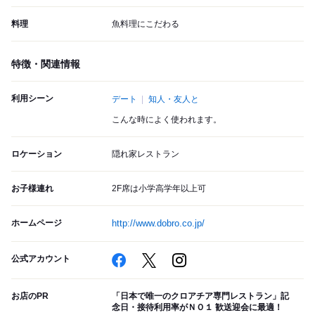
料理
魚料理にこだわる
特徴・関連情報
利用シーン
デート
知人・友人と
こんな時によく使われます。
ロケーション
隠れ家レストラン
お子様連れ
2F席は小学高学年以上可
ホームページ
http://www.dobro.co.jp/
公式アカウント
お店のPR
「日本で唯一のクロアチア専門レストラン」記
念日・接待利用率がＮＯ１ 歓送迎会に最適！