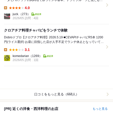
ーダ (クロアチアの肉料理で赤ワインや香草、ドライフルーツと煮たもの)
味わいとしては肉の赤ワイ...
4.0
Lunch:
juck.
（273）
2026/05 訪問
4回
クロアチア料理チャバピをランチで体験
Dobroドブロ【クロアチア料理】2026.5.19 ■CEVAPIチャバピR5本 1200
円(ライス選択) お昼に目指した店が人手不足でランチ休止となっていて並
びにこ...
3.1
Lunch:
komedarian
（1269）
2026/05 訪問
1回
口コミをもっと見る（668人）
[PR] 近くの洋食・西洋料理のお店
もっと見る