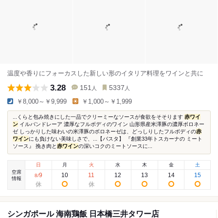
温度や香りにフォーカスした新しい形のイタリア料理をワインと共に
3.28
151
5337
人
人
￥8,000～￥9,999
￥1,000～￥1,999
...くらと包み焼きにした一品でクリーミーなソースが食欲をそそります
赤ワイ
ン
イルバンドレーア 濃厚なフルボディのワイン 山形県産米澤豚の濃厚ボロネー
ゼ しっかりした味わいの米澤豚のボロネーゼは、どっしりしたフルボディの
赤
ワイン
にも負けない美味しさで、...【パスタ】 『創業33年トスカーナの ミート
ソース』 挽き肉と
赤ワイン
の深いコクのミートソースに...
日
月
火
水
木
金
土
空席
9
10
11
12
13
14
15
8
/
情報
シンガポール 海南鶏飯 日本橋三井タワー店