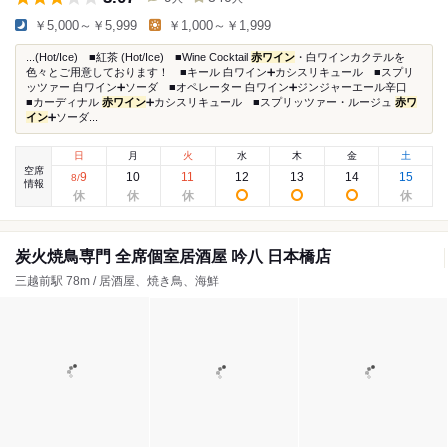
￥5,000～￥5,999
￥1,000～￥1,999
...(Hot/Ice) ■紅茶 (Hot/Ice) ■Wine Cocktail
赤ワイン
・白ワインカクテルを
色々とご用意しております！ ■キール 白ワイン➕カシスリキュール ■スプリ
ッツァー 白ワイン➕ソーダ ■オペレーター 白ワイン➕ジンジャーエール辛口
■カーディナル
赤ワイン
➕カシスリキュール ■スプリッツァー・ルージュ
赤ワ
イン
➕ソーダ...
日
月
火
水
木
金
土
空席
9
10
11
12
13
14
15
8
/
情報
炭火焼鳥専門 全席個室居酒屋 吟八 日本橋店
三越前駅 78m / 居酒屋、焼き鳥、海鮮