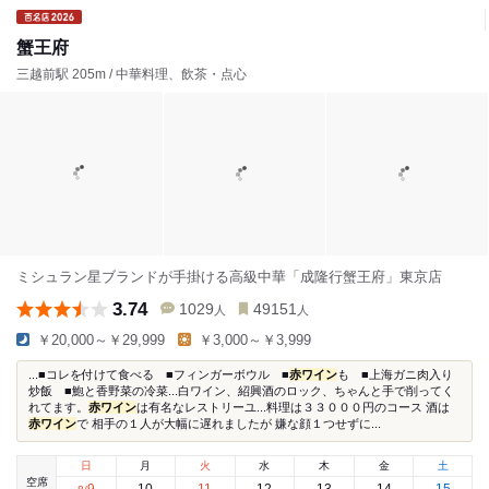
蟹王府
三越前駅 205m / 中華料理、飲茶・点心
ミシュラン星ブランドが手掛ける高級中華「成隆行蟹王府」東京店
3.74
1029
49151
人
人
￥20,000～￥29,999
￥3,000～￥3,999
...■コレを付けて食べる ■フィンガーボウル ■
赤ワイン
も ■上海ガニ肉入り
炒飯 ■鮑と香野菜の冷菜...白ワイン、紹興酒のロック、ちゃんと手で削ってく
れてます。
赤ワイン
は有名なレストリーユ...料理は３３０００円のコース 酒は
赤ワイン
で 相手の１人が大幅に遅れましたが 嫌な顔１つせずに...
日
月
火
水
木
金
土
空席