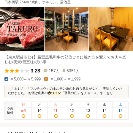
日本橋駅 254m / 焼肉、ホルモン、居酒屋
【東京駅徒歩1分】厳選黒毛和牛の部位ごとに焼き方を変えてお肉を楽
しむ/夜景/個室/お祝い事
3.28
157
5351
人
人
￥5,000～￥5,999
￥1,000～￥1,999
...「上ミノ」「マルチョウ」のホルモン系のお肉も臭みがなく、 美味しくいた
だけました。 お酒は山梨の
赤ワイン
「登美の丘」をチョイス。すっきり...
日
月
火
水
木
金
土
空席
9
10
11
12
13
14
15
8
/
情報