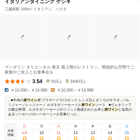
イタリアンダイニング ケシキ
三越前駅 186m / イタリアン、パスタ
マンダリン オリエンタル 東京 最上階のレストラン。開放的な空間でご
家族やご友人とお食事会を
3.54
915
34403
人
人
￥10,000～￥14,999
￥10,000～￥14,999
...■牛肉の
赤ワイン
煮“ブラサード”のコロッケ レンズ豆とざくろのサラダ...パル
ミジャーノレッジャーノ ルガネガソーセージと
赤ワイン
ソース ■ヴェネツィア
の郷土料理、ルガネガソーセージのリゾット熟成されたお米と
赤ワイン
と塩気の
あるソーセージのハーモーニーが見事だった...
日
月
火
水
木
金
土
空席
9
10
11
12
13
14
15
8
/
情報