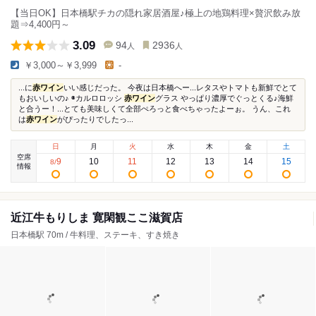
【当日OK】日本橋駅チカの隠れ家居酒屋♪極上の地鶏料理×贅沢飲み放
題⇒4,400円～
3.09
94
2936
人
人
￥3,000～￥3,999
-
...に
赤ワイン
いい感じだった。 今夜は日本橋へー...レタスやトマトも新鮮でとて
もおいしいの♪ ◉カルロロッシ
赤ワイン
グラス やっぱり濃厚でぐっとくる♪海鮮
と合うー！...とても美味しくて全部ぺろっと食べちゃったよーぉ。 うん、これ
は
赤ワイン
がぴったりでしたっ...
日
月
火
水
木
金
土
空席
9
10
11
12
13
14
15
8
/
情報
近江牛もりしま 寛閑観ここ滋賀店
日本橋駅 70m / 牛料理、ステーキ、すき焼き