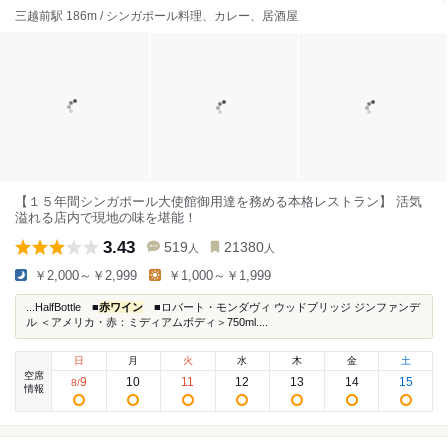
三越前駅 186m / シンガポール料理、カレー、居酒屋
【１５年間シンガポール大使館御用達を務める本格レストラン】 活気
溢れる店内で現地の味を堪能！
3.43
519
21380
人
人
￥2,000～￥2,999
￥1,000～￥1,999
...HalfBottle ■
赤ワイン
■ロバート・モンダヴィ ウッドブリッジ ジンファンデ
ル ＜アメリカ・赤：ミディアムボディ＞750ml....
日
月
火
水
木
金
土
空席
9
10
11
12
13
14
15
8
/
情報