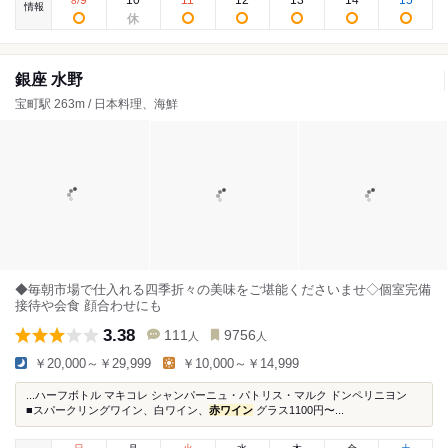
9
10
11
12
13
14
15
8
/
情報
銀座 水野
宝町駅 263m / 日本料理、海鮮
◆毎朝市場で仕入れる四季折々の美味をご堪能くださいませ◇個室完備
接待や会食 顔合わせにも
3.38
111
9756
人
人
￥20,000～￥29,999
￥10,000～￥14,999
...ハーフボトル マキコレ シャンパーニュ・パトリス・マルク ドンペリニヨン
■スパークリングワイン、白ワイン、
赤ワイン
グラス1100円〜...