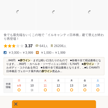
食でも最先端をいくこの地で「イルキャンティ日本橋」建て替えが終わ
り再登場！
3.37
641
26206
人
人
￥3,000～￥3,999
￥1,000～￥1,999
...840円 ■
赤ワイン
・まずは軽い口当たりのもので ■各種※全て税込価格とな
ります。...950円 ・カベルネ・ソーヴィニョンDOC：5,764円 ■
赤ワイン
・フ
ルボディ・コクのある辛口 ■各種※全て税込価格となります。...■IL CHIANTI
日本橋店 ヴェローナ風牛肉の
赤ワイン
煮込み...
日
月
火
水
木
金
土
空席
9
10
11
12
13
14
15
8
/
情報