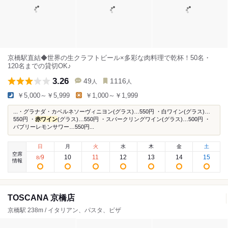
京橋駅直結◆世界の生クラフトビール×多彩な肉料理で乾杯！50名・
120名までの貸切OK♪
3.26
49
1116
人
人
￥5,000～￥5,999
￥1,000～￥1,999
...・グラナダ・カベルネソーヴィニヨン(グラス)…550円 ・白ワイン(グラス)…
550円 ・
赤ワイン
(グラス)…550円 ・スパークリングワイン(グラス)…500円 ・
バブリーレモンサワー…550円...
日
月
火
水
木
金
土
空席
9
10
11
12
13
14
15
8
/
情報
TOSCANA 京橋店
京橋駅 238m / イタリアン、パスタ、ピザ