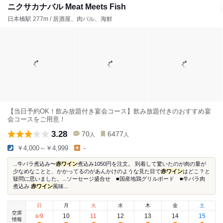
ニクサカナバル Meat Meets Fish
日本橋駅 277m / 居酒屋、肉バル、海鮮
【当日予約OK！飲み放題付き宴会コース】飲み放題付きのおすすめ宴
会コースをご用意！
3.28
70
6477
人
人
￥4,000～￥4,999
-
...牛バラ煮込み〜
赤ワイン
煮込み1050円を注文。 到着して驚いたのが肉の量が
少なめなことと、かかってるのがあんかけのような見た目で
赤ワイン
はどこ？と
疑問に思いました。...ソーセージ盛合せ ■国産地鶏グリルボード ■牛バラ肉
煮込み
赤ワイン
風味...
日
月
火
水
木
金
土
空席
9
10
11
12
13
14
15
8
/
情報