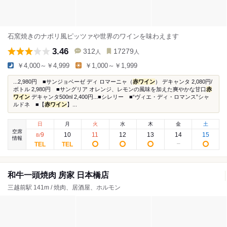
石窯焼きのナポリ風ピッツァや世界のワインを味わえます
3.46
312
17279
人
人
￥4,000～￥4,999
￥1,000～￥1,999
...2,980円 ■サンジョベーゼ ディ ロマーニャ（
赤ワイン
） デキャンタ 2,080円/
ボトル 2,980円 ■サングリア オレンジ、レモンの風味を加えた爽やかな甘口
赤
ワイン
デキャンタ500nl 2,400円...■シレリー ■“ヴィエ・ディ・ロマンス”シャ
ルドネ ■【
赤ワイン
】...
日
月
火
水
木
金
土
空席
9
10
11
12
13
14
15
8
/
情報
和牛一頭焼肉 房家 日本橋店
三越前駅 141m / 焼肉、居酒屋、ホルモン