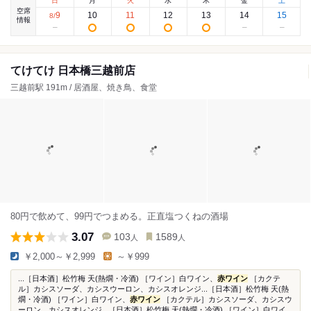
日
月
火
水
木
金
土
空席
9
10
11
12
13
14
15
8
/
情報
てけてけ 日本橋三越前店
三越前駅 191m / 居酒屋、焼き鳥、食堂
80円で飲めて、99円でつまめる。正直塩つくねの酒場
3.07
103
1589
人
人
￥2,000～￥2,999
～￥999
...［日本酒］松竹梅 天(熱燗・冷酒) ［ワイン］白ワイン、
赤ワイン
［カクテ
ル］カシスソーダ、カシスウーロン、カシスオレンジ...［日本酒］松竹梅 天(熱
燗・冷酒) ［ワイン］白ワイン、
赤ワイン
［カクテル］カシスソーダ、カシスウ
ーロン、カシスオレンジ...［日本酒］松竹梅 天(熱燗・冷酒) ［ワイン］白ワイ