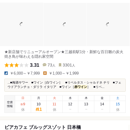
★新店舗でリニューアルオープン★三越前駅1分・新鮮な百日雛の炭火
焼き鳥が味わえる隠れ家空間
3.31
73
3301
人
人
￥6,000～￥7,999
￥1,000～￥1,999
...■梅酒サワー ■ワイン［白ワイン］ ■リベルタス・シャルドネ チリ ■フェ
ウドアランチョ・ダリラ イタリア ■ワイン［
赤ワイン
］ ■リベ...
日
月
火
水
木
金
土
空席
9
10
11
12
13
14
15
8
/
情報
1
残
ビアカフェ ブルッグスゾット 日本橋