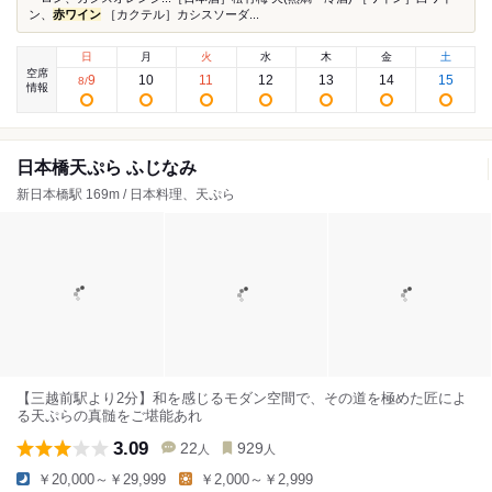
ン、
赤ワイン
［カクテル］カシスソーダ...
日
月
火
水
木
金
土
空席
9
10
11
12
13
14
15
8
/
情報
日本橋天ぷら ふじなみ
新日本橋駅 169m / 日本料理、天ぷら
【三越前駅より2分】和を感じるモダン空間で、その道を極めた匠によ
る天ぷらの真髄をご堪能あれ
3.09
22
929
人
人
￥20,000～￥29,999
￥2,000～￥2,999