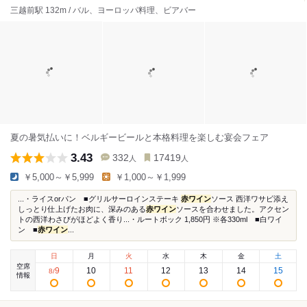
三越前駅 132m / バル、ヨーロッパ料理、ビアバー
夏の暑気払いに！ベルギービールと本格料理を楽しむ宴会フェア
3.43
332
17419
人
人
￥5,000～￥5,999
￥1,000～￥1,999
...・ライスorパン ■グリルサーロインステーキ
赤ワイン
ソース 西洋ワサビ添え
しっとり仕上げたお肉に、深みのある
赤ワイン
ソースを合わせました。アクセン
トの西洋わさびがほどよく香り...・ルートボック 1,850円 ※各330ml ■白ワイ
ン ■
赤ワイン
...
日
月
火
水
木
金
土
空席
9
10
11
12
13
14
15
8
/
情報