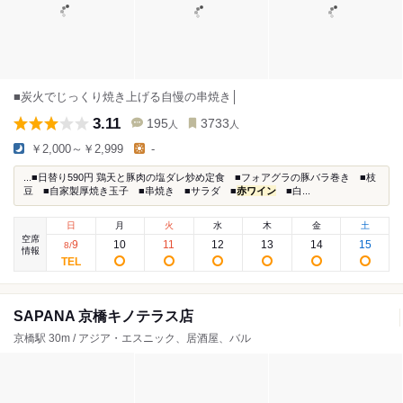
■炭火でじっくり焼き上げる自慢の串焼き│
3.11
195
3733
人
人
￥2,000～￥2,999
-
...■日替り590円 鶏天と豚肉の塩ダレ炒め定食 ■フォアグラの豚バラ巻き ■枝
豆 ■自家製厚焼き玉子 ■串焼き ■サラダ ■
赤ワイン
■白...
日
月
火
水
木
金
土
空席
9
10
11
12
13
14
15
8
/
情報
SAPANA 京橋キノテラス店
京橋駅 30m / アジア・エスニック、居酒屋、バル