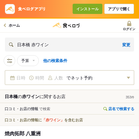
インストール
アプリで開く
ホーム
ログイン
変更
日本橋 赤ワイン
予算
他の検索条件
日時
時間
人数
でネット予約
日本橋
の
赤ワイン
に関する
お店
353
件
口コミ・お店の情報
で検索
店名で検索する
口コミ・お店の情報に
「赤ワイン」
を含むお店
焼肉拓郎 八重洲