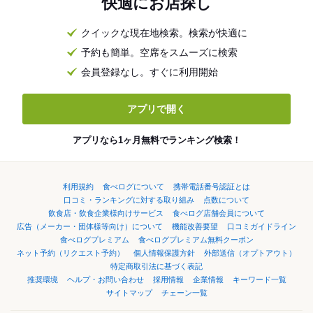
快適にお店探し
クイックな現在地検索。検索が快適に
予約も簡単。空席をスムーズに検索
会員登録なし。すぐに利用開始
アプリで開く
アプリなら1ヶ月無料でランキング検索！
利用規約
食べログについて
携帯電話番号認証とは
口コミ・ランキングに対する取り組み
点数について
飲食店・飲食企業様向けサービス
食べログ店舗会員について
広告（メーカー・団体様等向け）について
機能改善要望
口コミガイドライン
食べログプレミアム
食べログプレミアム無料クーポン
ネット予約（リクエスト予約）
個人情報保護方針
外部送信（オプトアウト）
特定商取引法に基づく表記
推奨環境
ヘルプ・お問い合わせ
採用情報
企業情報
キーワード一覧
サイトマップ
チェーン一覧