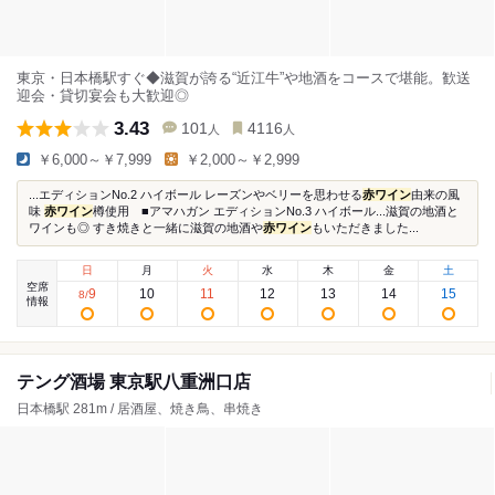
東京・日本橋駅すぐ◆滋賀が誇る“近江牛”や地酒をコースで堪能。歓送
迎会・貸切宴会も大歓迎◎
3.43
101
4116
人
人
￥6,000～￥7,999
￥2,000～￥2,999
...エディションNo.2 ハイボール レーズンやベリーを思わせる
赤ワイン
由来の風
味
赤ワイン
樽使用 ■アマハガン エディションNo.3 ハイボール...滋賀の地酒と
ワインも◎ すき焼きと一緒に滋賀の地酒や
赤ワイン
もいただきました...
日
月
火
水
木
金
土
空席
9
10
11
12
13
14
15
8
/
情報
テング酒場 東京駅八重洲口店
日本橋駅 281m / 居酒屋、焼き鳥、串焼き