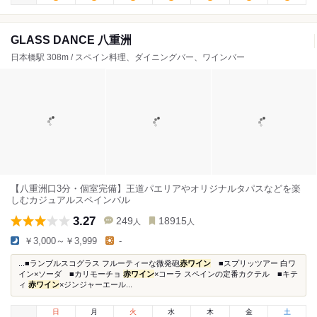
GLASS DANCE 八重洲
日本橋駅 308m / スペイン料理、ダイニングバー、ワインバー
【八重洲口3分・個室完備】王道パエリアやオリジナルタパスなどを楽
しむカジュアルスペインバル
3.27
249
18915
人
人
￥3,000～￥3,999
-
...■ランブルスコグラス フルーティーな微発砲
赤ワイン
■スプリッツアー 白ワ
イン×ソーダ ■カリモーチョ
赤ワイン
×コーラ スペインの定番カクテル ■キテ
ィ
赤ワイン
×ジンジャーエール...
日
月
火
水
木
金
土