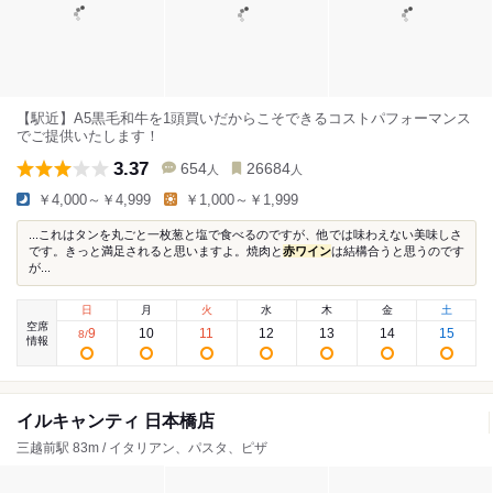
【駅近】A5黒毛和牛を1頭買いだからこそできるコストパフォーマンス
でご提供いたします！
3.37
654
26684
人
人
￥4,000～￥4,999
￥1,000～￥1,999
...これはタンを丸ごと一枚葱と塩で食べるのですが、他では味わえない美味しさ
です。きっと満足されると思いますよ。焼肉と
赤ワイン
は結構合うと思うのです
が...
日
月
火
水
木
金
土
空席
9
10
11
12
13
14
15
8
/
情報
イルキャンティ 日本橋店
三越前駅 83m / イタリアン、パスタ、ピザ