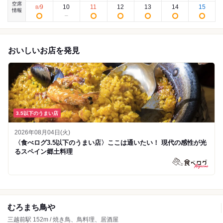
空席
9
10
11
12
13
14
15
8
/
情報
おいしいお店を発見
3.5以下のうまい店
2026年08月04日(火)
〈食べログ3.5以下のうまい店〉ここは通いたい！ 現代の感性が光
るスペイン郷土料理
むろまち鳥や
三越前駅 152m / 焼き鳥、鳥料理、居酒屋