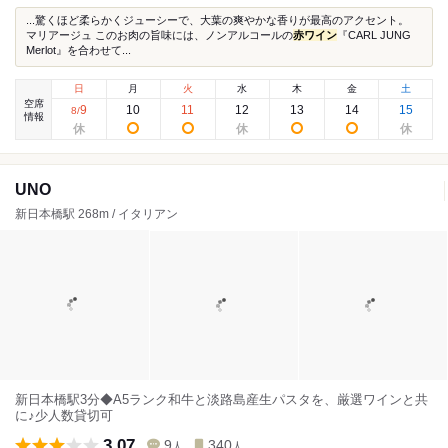
...驚くほど柔らかくジューシーで、大葉の爽やかな香りが最高のアクセント。
マリアージュ このお肉の旨味には、ノンアルコールの
赤ワイン
『CARL JUNG
Merlot』を合わせて...
日
月
火
水
木
金
土
空席
9
10
11
12
13
14
15
8
/
情報
UNO
新日本橋駅 268m / イタリアン
新日本橋駅3分◆A5ランク和牛と淡路島産生パスタを、厳選ワインと共
に♪少人数貸切可
3.07
9
340
人
人