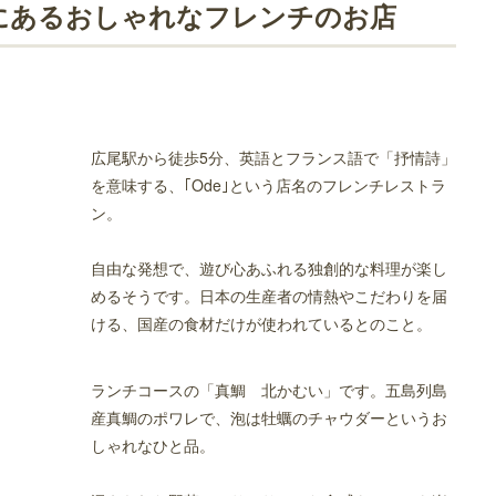
れなカフェ
にあるおしゃれなフレンチのお店
広尾駅から徒歩5分、英語とフランス語で「抒情詩」
を意味する、｢Ode｣という店名のフレンチレストラ
ン。
おしゃれなお店
自由な発想で、遊び心あふれる独創的な料理が楽し
めるそうです。日本の生産者の情熱やこだわりを届
ける、国産の食材だけが使われているとのこと。
ランチコースの「真鯛 北かむい」です。五島列島
産真鯛のポワレで、泡は牡蠣のチャウダーというお
しゃれなひと品。