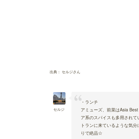
出典：
セルジさん
・ランチ
セルジ
アミューズ、前菜はAsia Be
ア系のスパイスも多用されて
トランに来ているような気分
りで絶品☆