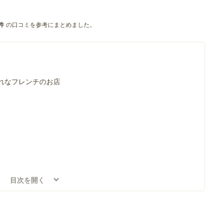
の口コミを参考にまとめました。
件
れなフレンチのお店
れなイタリアンのお店
目次を開く