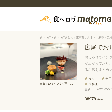
食べログ
食べログまとめ
東京都
六本木・麻布・広
広尾でお
おしゃれでイン
が広がっており
るお店をまとめ
ランチ
女子
出典：
ゆる〜いネギ子さん
肉料理
更新日：2021/05/27 
38978
view