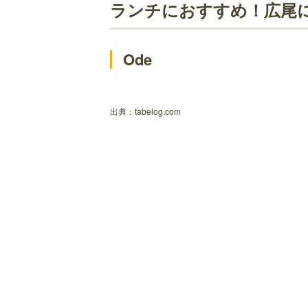
ランチにおすすめ！広尾にあるおしゃ
ランチにおすすめ！広尾
ブレッド&タパス 沢村 広尾
バーガーマニア 広尾店
Ode
ザ シティ ベーカリー 広尾店
ボンダイカフェ
出典：
tabelog.com
レ・グラン・ザルブル
笄軒
その他広尾にあるランチにおすすめの
広尾はしづめ
鮨 在
味のなかむら
プリヤ
意気な寿し処阿部 広尾別館