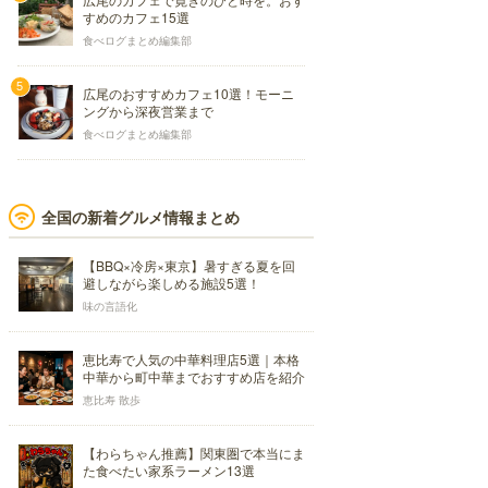
すめのカフェ15選
食べログまとめ編集部
広尾のおすすめカフェ10選！モーニ
ングから深夜営業まで
食べログまとめ編集部
全国の新着グルメ情報まとめ
【BBQ×冷房×東京】暑すぎる夏を回
避しながら楽しめる施設5選！
味の言語化
恵比寿で人気の中華料理店5選｜本格
中華から町中華までおすすめ店を紹介
恵比寿 散歩
【わらちゃん推薦】関東圏で本当にま
た食べたい家系ラーメン13選