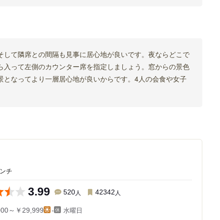
そして隣席との間隔も見事に居心地が良いです。夜ならどこで
ら入って左側のカウンター席を指定しましょう。窓からの景色
景となってより一層居心地が良いからです。4人の会食や女子
レンチ
3.99
520
人
42342
人
水曜日
000～￥29,999
-