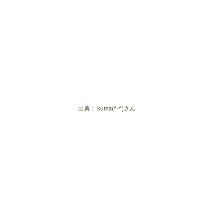
出典：
kuma(^-^)さん