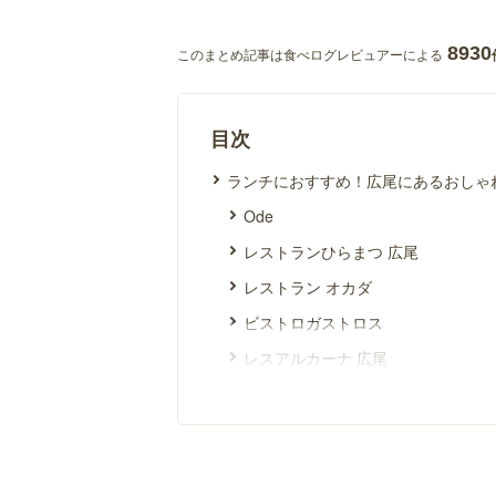
8930
このまとめ記事は食べログレビュアーによる
目次
ランチにおすすめ！広尾にあるおしゃ
Ode
レストランひらまつ 広尾
レストラン オカダ
ビストロガストロス
レスアルカーナ 広尾
ランチにおすすめ！広尾にあるおしゃ
ポンテ デル ピアット
メログラーノ