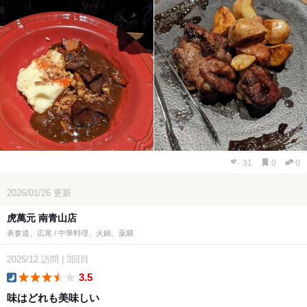
31
0
0
2026/01/26
更新
虎萬元 南青山店
表参道、広尾 / 中華料理、火鍋、薬膳
2025/12
訪問
|
3回目
3.5
dinner
味はどれも美味しい