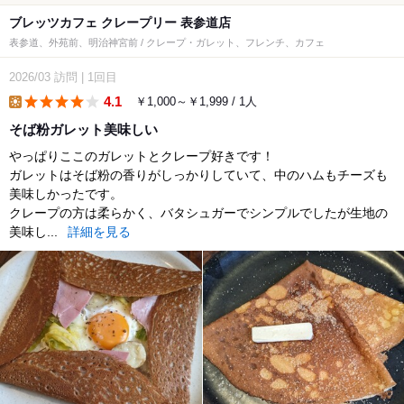
ブレッツカフェ クレープリー 表参道店
表参道、外苑前、明治神宮前 / クレープ・ガレット、フレンチ、カフェ
2026/03
訪問
|
1回目
4.1
￥1,000～￥1,999 / 1人
lunch
そば粉ガレット美味しい
やっぱりここのガレットとクレープ好きです！
ガレットはそば粉の香りがしっかりしていて、中のハムもチーズも
美味しかったです。
クレープの方は柔らかく、バタシュガーでシンプルでしたが生地の
美味し...
詳細を見る