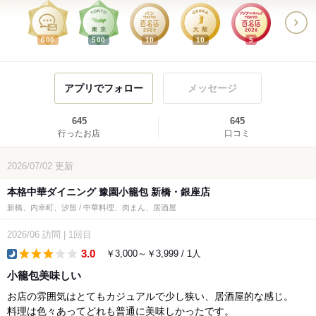
600
500
10
10
5
アプリでフォロー
メッセージ
645
645
行ったお店
口コミ
2026/07/02
更新
本格中華ダイニング 豫園小籠包 新橋・銀座店
新橋、内幸町、汐留 / 中華料理、肉まん、居酒屋
2026/06
訪問
|
1回目
3.0
￥3,000～￥3,999 / 1人
dinner
小籠包美味しい
お店の雰囲気はとてもカジュアルで少し狭い、居酒屋的な感じ。
料理は色々あってどれも普通に美味しかったです。