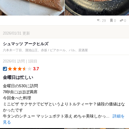
29
0
0
2026/01/31
更新
シュマッツ アークヒルズ
六本木一丁目、溜池山王、赤坂 / ビアホール、バル、居酒屋
2026/01
訪問
|
1回目
3.7
dinner
金曜日は忙しい
金曜日の530に訪問
7時頃にはほぼ満席
今回食べた料理
ミニピザ サクサクでピザというよりトルティーヤ？値段の価値はな
かったです
牛タンのシチュー マッシュポテト添え めちゃ美味しかっ...
詳細を
見る