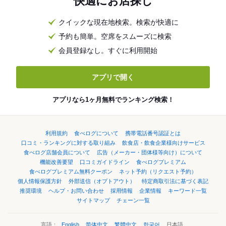
快適にお店探し
クイックな現在地検索。検索が快適に
予約も簡単。空席をスムーズに検索
会員登録なし。すぐに利用開始
アプリで開く
アプリなら1ヶ月無料でランキング検索！
利用規約
食べログについて
携帯電話番号認証とは
口コミ・ランキングに対する取り組み
飲食店・飲食企業様向けサービス
食べログ店舗会員について
広告（メーカー・団体様等向け）について
機能改善要望
口コミガイドライン
食べログプレミアム
食べログプレミアム無料クーポン
ネット予約（リクエスト予約）
個人情報保護方針
外部送信（オプトアウト）
特定商取引法に基づく表記
推奨環境
ヘルプ・お問い合わせ
採用情報
企業情報
キーワード一覧
サイトマップ
チェーン一覧
言語：
English
简体中文
繁體中文
한국어
日本語