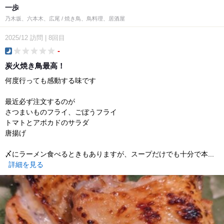
一歩
乃木坂、六本木、広尾 / 焼き鳥、鳥料理、居酒屋
2025/12
訪問
|
8回目
-
dinner
炭火焼き鳥最高！
何度行っても感動する味です
最近必ず注文するのが
さつまいものフライ、ごぼうフライ
トマトとアボカドのサラダ
唐揚げ
〆にラーメン食べるときもありますが、スープだけでも十分で本...
詳細を見る