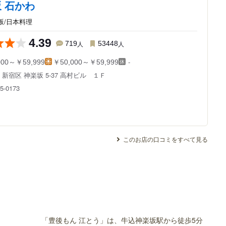
 石かわ
坂/日本料理
4.39
719
人
53448
人
-
000～￥59,999
￥50,000～￥59,999
都
新宿区 神楽坂 5-37
高村ビル １Ｆ
5-0173
このお店の口コミをすべて見る
「豊後もん 江とう」は、牛込神楽坂駅から徒歩5分