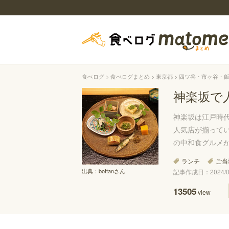
食べログ
食べログまとめ
東京都
四ツ谷・市ヶ谷・
神楽坂で
神楽坂は江戸時
人気店が揃って
の中和食グルメ
ランチ
ご当
出典：
bottanさん
記事作成日：2024/04
13505
view