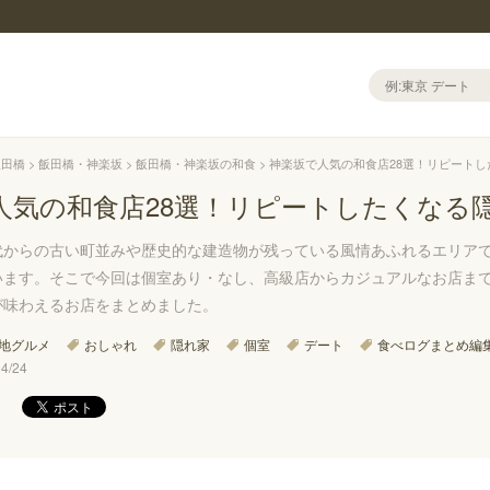
飯田橋
飯田橋・神楽坂
飯田橋・神楽坂の和食
神楽坂で人気の和食店28選！リピート
人気の和食店28選！リピートしたくなる
代からの古い町並みや歴史的な建造物が残っている風情あふれるエリア
います。そこで今回は個室あり・なし、高級店からカジュアルなお店ま
が味わえるお店をまとめました。
地グルメ
おしゃれ
隠れ家
個室
デート
食べログまとめ編
/24