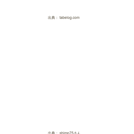
神楽坂エリアにある隠れ家のような和
枝魯枝魯 神楽坂
出典：
tabelog.com
ちょうちん
だいこんや 神楽坂
坂下良酒倉庫
醤
和菜 れとろ
縁楽
出典：
shimp75さん