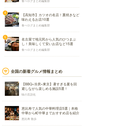
食べログまとめ編集部
【高知市】カツオの名店！藁焼きなど
味わえるお店10選
食べログまとめ編集部
名古屋で地元民から人気のひつまぶ
し！美味しくて安いお店など15選
食べログまとめ編集部
全国の新着グルメ情報まとめ
【BBQ×冷房×東京】暑すぎる夏を回
避しながら楽しめる施設5選！
味の言語化
恵比寿で人気の中華料理店5選｜本格
中華から町中華までおすすめ店を紹介
恵比寿 散歩