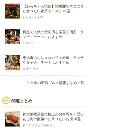
【わらちゃん推薦】関東圏で本当にま
た食べたい家系ラーメン13選
わらちゃん410
目黒で人気の焼肉店を厳選｜個室・ラ
ンチ・デートにおすすめ
目黒マニア
恵比寿のおしゃれカフェ厳選。ランチ
や女子会、デートにおすすめ
恵比寿 散歩
全国の新着グルメ情報まとめ一覧
関連まとめ
神楽坂駅周辺で極上のお寿司を！歴史
ある街の散策中に寄りたいお店16選
食べログまとめ編集部