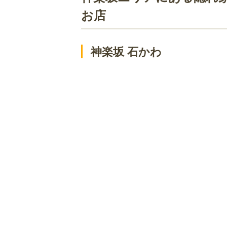
神楽坂 夢二
お店
神楽坂 おいしんぼ 本店
こんぶや 神楽坂
神楽坂 石かわ
花かぐら
なきざかな
食彩一番 神楽坂
神楽坂 久露葉亭
神楽坂エリアにある隠れ家のような和
虎白
愚直に
山さき
シゲ テイ
日本料理 珀也
一宇