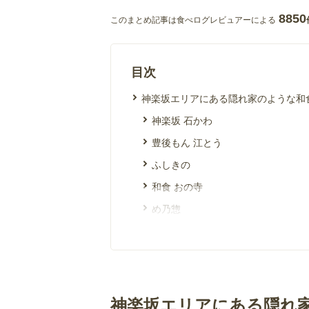
8850
このまとめ記事は食べログレビュアーによる
目次
神楽坂エリアにある隠れ家のような和
神楽坂 石かわ
豊後もん 江とう
ふしきの
和食 おの寺
め乃惣
神楽坂 前田
神楽坂 SHUN 分家
神楽坂エリアにある隠れ家のような和
酒ト壽
神楽坂エリアにある隠れ