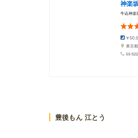
神楽坂
牛込神楽
￥50,
東京
03-522
豊後もん 江とう