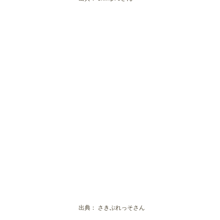
出典：
さきぷれっそさん