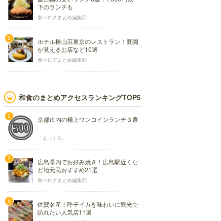
下のランチも
食べログまとめ編集部
ホテル椿山荘東京のレストラン！庭園
が見えるお店など10選
食べログまとめ編集部
和食のまとめアクセスランキングTOP5
京都市内の極上ワンコインランチ３選
「まっすん」
広島県内でお好み焼き！広島駅近くな
ど地元民おすすめ21選
食べログまとめ編集部
佐賀名産！呼子イカを味わいに観光で
訪れたい人気店11選