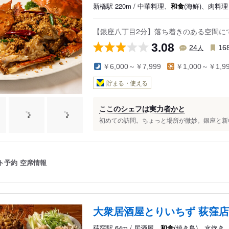
麻布・広尾
両国・錦糸町・小岩
千住・綾瀬・葛飾
新橋駅 220m / 中華料理、
和食
(海鮮)、肉料理
田町・溜池
築地・湾岸・お台場
吉祥寺・三鷹・武蔵境
【銀座八丁目2分】落ち着きのある空間に
3.08
人
24
16
￥6,000～￥7,999
￥1,000～￥1,9
貯まる・使える
ここのシェフは実力者かと
初めての訪問。ちょっと場所が微妙。銀座と新橋
ト予約
空席情報
大衆居酒屋とりいちず 荻窪店
荻窪駅 64m / 居酒屋、
和食
(焼き鳥)、水炊き