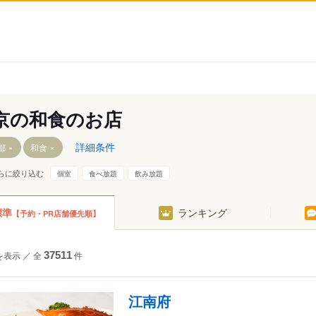
京の和食のお店
詳細条件
都
和食
らに絞り込む
個室
食べ放題
飲み放題
橋・有楽町
四ツ谷・市ヶ谷・飯田橋
大井・蒲田
標準
ランキング
【予約・PR店舗優先順】
本橋
秋葉原・神田・水道橋
東急沿線
比寿・代官山
上野・浅草・日暮里
京王・小田急沿線
を表示
／
全
37511
件
々木・大久保
浜松町・田町・品川
中野～西荻窪
田馬場・早稲田
目黒・白金・五反田
西武沿線
江南府
参道・青山
大塚・巣鴨・駒込・赤羽
板橋・東武沿線