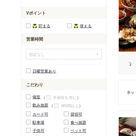
Vポイント
貯まる
使える
営業時間
日曜営業あり
こだわり
ネッ
個室
半個室を含む
飲み放題
3時間以上
カード可
貸切可
駐車場
食べ放題
子供可
ペット可