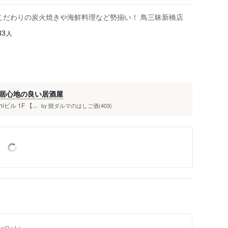
』こだわりの炭火焼きや海鮮料理など勢揃い！ 鳥三昧新橋店
人
33
居心地の良い居酒屋
ビル 1F 【...
髭ダルマのはしご酒(403)
by