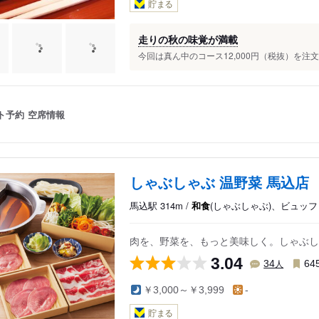
貯まる
走りの秋の味覚が満載
今回は真ん中のコース12,000円（税抜）を注文
ト予約
空席情報
しゃぶしゃぶ 温野菜 馬込店
馬込駅 314m /
和食
(しゃぶしゃぶ)、ビュッ
肉を、野菜を、もっと美味しく。しゃぶしゃ
3.04
人
34
64
￥3,000～￥3,999
-
貯まる