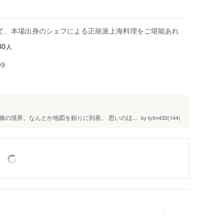
伊豆諸島・小笠原
て、本場出身のシェフによる正統派上海料理をご堪能あれ
人
80
99
の境界。なんとか地図を頼りに到着。 思いのほ...
tyfm433(144)
by