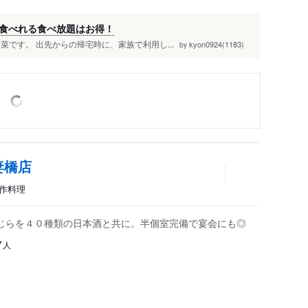
食べれる食べ放題はお得！
です。 出先からの帰宅時に、家族で利用し...
kyon0924(1183)
by
妻橋店
創作料理
じらを４０種類の日本酒と共に。半個室完備で宴会にも◎
人
7