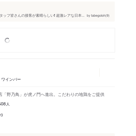
フ皆さんの接客が素晴らしい❗️ 超激レアな日本...
tabegoloh(9)
by
、ワインバー
店「野乃鳥」が虎ノ門へ進出。こだわりの地鶏をご提供
人
508
99