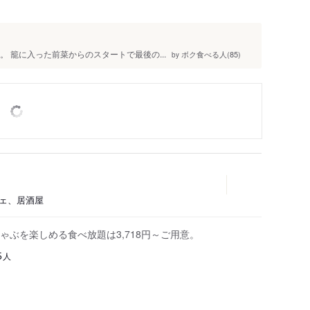
。 籠に入った前菜からのスタートで最後の...
ボク食べる人(85)
by
フェ、居酒屋
ぶを楽しめる食べ放題は3,718円～ご用意。
人
5