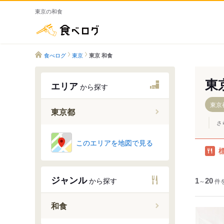
東京の和食
食べログ
食べログ
東京
東京 和食
東
エリア
から探す
東京
東京都
さ
このエリアを地図で見る
銀座・新
東京・日
渋谷・恵
ジャンル
から探す
1
～
20
件
新宿・代
池袋～高
和食
原宿・表