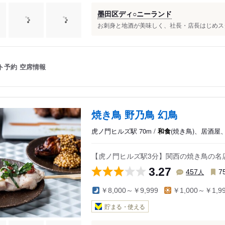
墨田区ディ○ニーランド
お刺身と地酒が美味しく、社長・店長はじめスタッ
ト予約
空席情報
焼き鳥 野乃鳥 幻鳥
虎ノ門ヒルズ駅 70m /
和食
(焼き鳥)、居酒屋
【虎ノ門ヒルズ駅3分】関西の焼き鳥の名
3.27
人
457
7
￥8,000～￥9,999
￥1,000～￥1,9
貯まる・使える