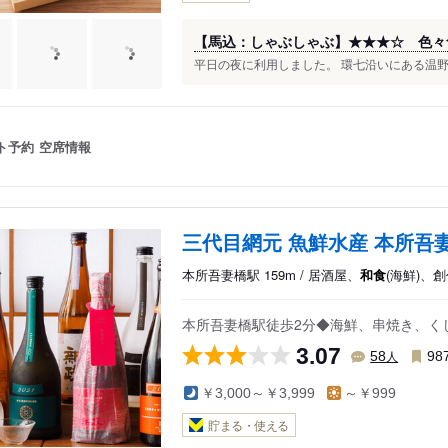
【馬込：しゃぶしゃぶ】★★★☆ 色々
平日の夜に利用しました。 環七沿いにある温野菜
ト予約
空席情報
三代目網元 魚鮮水産 本所吾
本所吾妻橋駅 159m / 居酒屋、
和食
(海鮮)、
本所吾妻橋駅徒歩2分◆海鮮、串焼き、く
3.07
人
58
98
￥3,000～￥3,999
～￥999
貯まる・使える