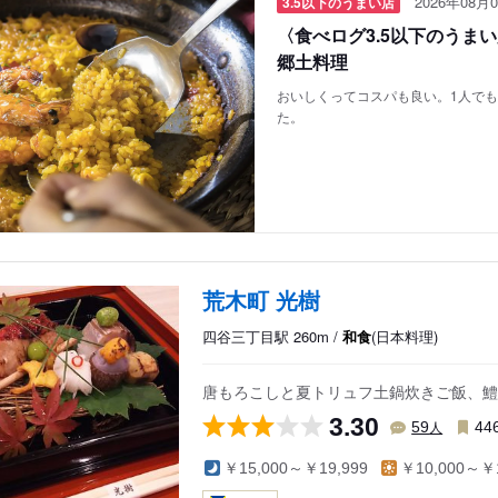
2026年08月0
3.5以下のうまい店
〈食べログ3.5以下のうま
郷土料理
おいしくってコスパも良い。1人で
た。
荒木町 光樹
四谷三丁目駅 260m /
和食
(日本料理)
唐もろこしと夏トリュフ土鍋炊きご飯、鱧
3.30
人
59
44
￥15,000～￥19,999
￥10,000～￥1