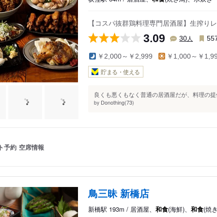
【コスパ抜群鶏料理専門居酒屋】生搾りレ
3.09
人
30
55
￥2,000～￥2,999
￥1,000～￥1,9
貯まる・使える
良くも悪くもなく普通の居酒屋だが、料理の提供
Donothing(73)
by
ト予約
空席情報
鳥三昧 新橋店
新橋駅 193m / 居酒屋、
和食
(海鮮)、
和食
(焼