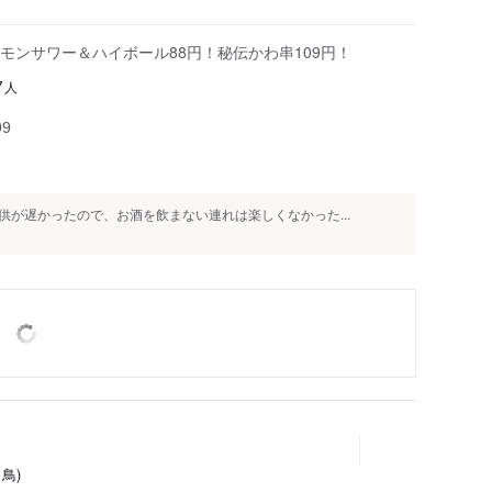
モンサワー＆ハイボール88円！秘伝かわ串109円！
人
7
99
が遅かったので、お酒を飲まない連れは楽しくなかった...
き鳥)