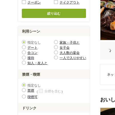
クーポン
テイクアウト
絞り込む
利用シーン
指定なし
家族・子供と
デート
女子会
合コン
大人数の宴会
接待
一人で入りやすい
知人・友人と
禁煙・喫煙
ネッ
指定なし
禁煙
分煙を含む
喫煙可
おい
ドリンク