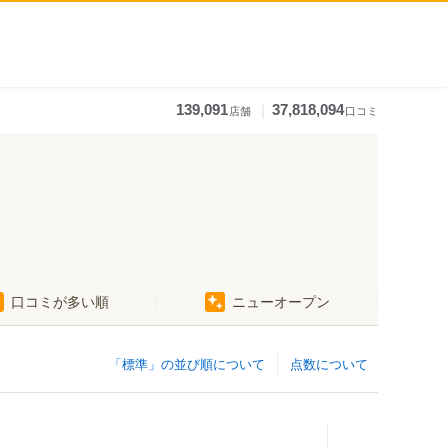
｜
139,091
37,818,094
店舗
口コミ
小金井・国分寺・国立
口コミが多い順
ニューオープン
調布・府中・狛江
町田・稲城・多摩
「標準」の並び順について
点数について
西東京市周辺
立川市・八王子市周辺
福生・青梅周辺