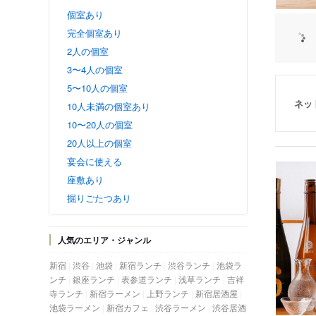
個室あり
完全個室あり
2人の個室
3〜4人の個室
5〜10人の個室
ネッ
10人未満の個室あり
10〜20人の個室
20人以上の個室
宴会に使える
座敷あり
掘りごたつあり
人気のエリア・ジャンル
新宿
渋谷
池袋
新宿ランチ
渋谷ランチ
池袋ラ
ンチ
銀座ランチ
表参道ランチ
浅草ランチ
吉祥
寺ランチ
新宿ラーメン
上野ランチ
新宿居酒屋
池袋ラーメン
新宿カフェ
渋谷ラーメン
渋谷居酒