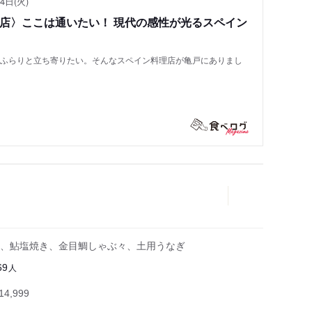
4日(火)
い店〉ここは通いたい！ 現代の感性が光るスペイン
もふらりと立ち寄りたい。そんなスペイン料理店が亀戸にありまし
、鮎塩焼き、金目鯛しゃぶ々、土用うなぎ
人
69
4,999