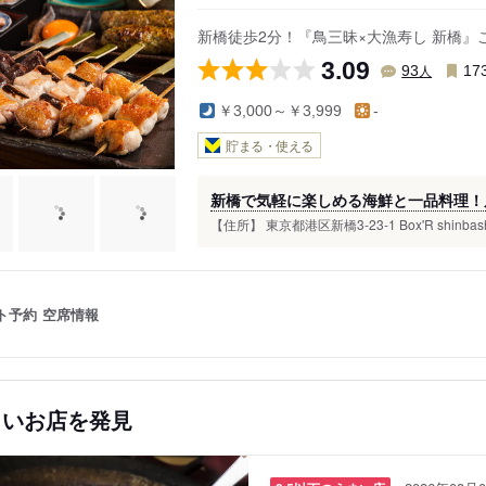
新橋徒歩2分！『鳥三昧×大漁寿し 新橋
3.09
人
93
17
￥3,000～￥3,999
-
貯まる・使える
新橋で気軽に楽しめる海鮮と一品料理！
【住所】 東京都港区新橋3-23-1 Box'R shinbashi
ト予約
空席情報
しいお店を発見