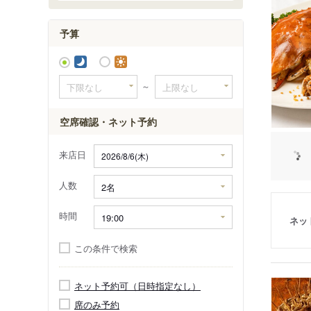
六本木・
赤坂・永
予算
～
空席確認・ネット予約
来店日
人数
時間
ネッ
この条件で検索
ネット予約可（日時指定なし）
席のみ予約