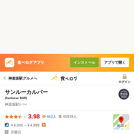
インストール
アプリで開く
神楽坂駅グルメへ
ログイン
サンルーカルバー
(Sanlucar BAR)
神楽坂駅/バー
3.98
462
人
40939
人
￥4,000～￥4,999
-
月曜日