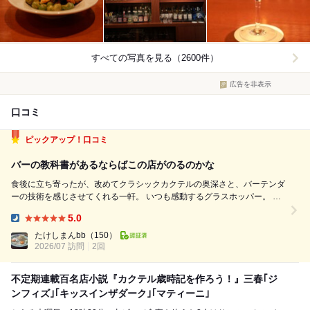
すべての写真を見る（2600件）
広告を非表示
口コミ
ピックアップ！口コミ
バーの教科書があるならばこの店がのるのかな
食後に立ち寄ったが、改めてクラシックカクテルの奥深さと、バーテンダ
ーの技術を感じさせてくれる一軒。 いつも感動するグラスホッパー。 こ
れまで数多くのバーでいただいてきたが、ここまで完成度の高い一杯はそ
5.0
う多くない。 アルコール感はほとんど感じさせず、まるで上質なクラフ
Dinner:
トフローズンクリーム...
たけしまんbb
（150）
2026/07 訪問
2回
不定期連載百名店小説『カクテル歳時記を作ろう！』三春｢ジ
ンフィズ｣｢キッスインザダーク｣｢マティーニ｣