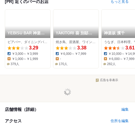
[PR] 近くのバーのお店
もっと見る
YEBISU BAR 神楽坂
YAKITORI 葵 別邸
神楽坂 濱千
店
BURAI
ビアバー、ダイニングバー、居酒屋
焼き鳥、居酒屋、ワインバー
3.29
3.38
3.61
￥3,000～￥3,999
￥6,000～￥7,999
￥10,000～￥14,9
Dinner:
Dinner:
Dinner:
￥1,000～￥1,999
-
￥6,000～￥7,999
Lunch:
Lunch:
Lunch:
379人
170人
282人
広告を非表示
店舗情報（詳細）
編集
アクセス
住所を編集