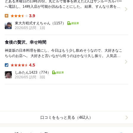
とある木曜日の13時20分。丸ビルで食事を終えた2人はサンルーカルバー
へ電話し、14時入店が可能か訊ねることにした。 結果、すんなり席を確
保してもらうことができた。やはり平日...
3.9
Lunch:
東大方程式すえちゃん
（1157）
2026/05 訪問
1回
食後の贅沢、幸せ時間
神楽坂の日本料理を後にし、今日はもう少し飲めそうなので、大好きなこ
ちらのお店へ。 大好きと言いながら伺うのはかなり久し振り。 人気店な
ので、入れるかどうかドキドキしながらドアを...
4.5
Dinner:
しみたん1423
（774）
2026/05 訪問
3回
口コミをもっと見る（462人）