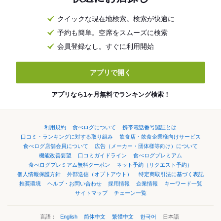
クイックな現在地検索。検索が快適に
予約も簡単。空席をスムーズに検索
会員登録なし。すぐに利用開始
アプリで開く
アプリなら1ヶ月無料でランキング検索！
利用規約
食べログについて
携帯電話番号認証とは
口コミ・ランキングに対する取り組み
飲食店・飲食企業様向けサービス
食べログ店舗会員について
広告（メーカー・団体様等向け）について
機能改善要望
口コミガイドライン
食べログプレミアム
食べログプレミアム無料クーポン
ネット予約（リクエスト予約）
個人情報保護方針
外部送信（オプトアウト）
特定商取引法に基づく表記
推奨環境
ヘルプ・お問い合わせ
採用情報
企業情報
キーワード一覧
サイトマップ
チェーン一覧
言語：
English
简体中文
繁體中文
한국어
日本語