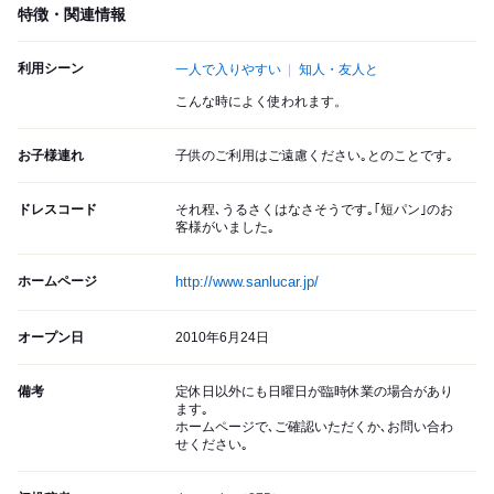
特徴・関連情報
利用シーン
一人で入りやすい
知人・友人と
こんな時によく使われます。
お子様連れ
子供のご利用はご遠慮ください｡とのことです｡
ドレスコード
それ程､うるさくはなさそうです｡｢短パン｣のお
客様がいました｡
ホームページ
http://www.sanlucar.jp/
オープン日
2010年6月24日
備考
定休日以外にも日曜日が臨時休業の場合があり
ます｡
ホームページで､ご確認いただくか､お問い合わ
せください｡