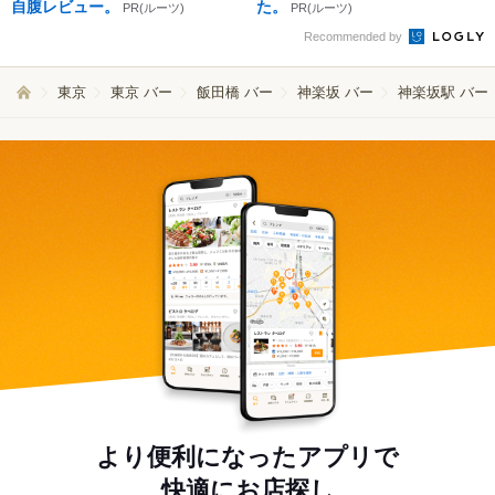
自腹レビュー。
た。
PR(ルーツ)
PR(ルーツ)
Recommended by
東京
東京 バー
飯田橋 バー
神楽坂 バー
神楽坂駅 バー
より便利になったアプリで
快適にお店探し