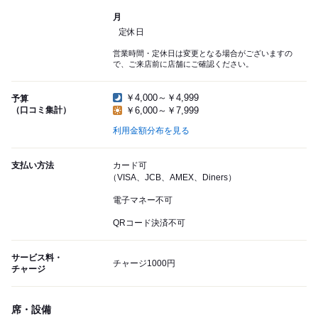
月
定休日
営業時間・定休日は変更となる場合がございますの
で、ご来店前に店舗にご確認ください。
￥4,000～￥4,999
予算
（口コミ集計）
￥6,000～￥7,999
利用金額分布を見る
支払い方法
カード可
（VISA、JCB、AMEX、Diners）
電子マネー不可
QRコード決済不可
サービス料・
チャージ1000円
チャージ
席・設備