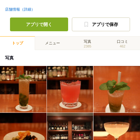
店舗情報（詳細）
アプリで開く
アプリで保存
写真
口コミ
トップ
メニュー
2385
462
写真