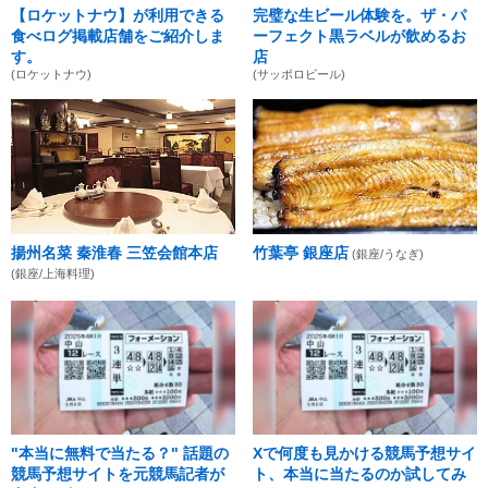
【ロケットナウ】が利用できる
完璧な生ビール体験を。ザ・パ
食べログ掲載店舗をご紹介しま
ーフェクト黒ラベルが飲めるお
す。
店
(ロケットナウ)
(サッポロビール)
揚州名菜 秦淮春 三笠会館本店
竹葉亭 銀座店
(銀座/うなぎ)
(銀座/上海料理)
"本当に無料で当たる？" 話題の
Xで何度も見かける競馬予想サイ
競馬予想サイトを元競馬記者が
ト、本当に当たるのか試してみ