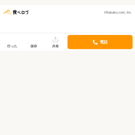
©Kakaku.com, Inc.
電話
行った
保存
共有