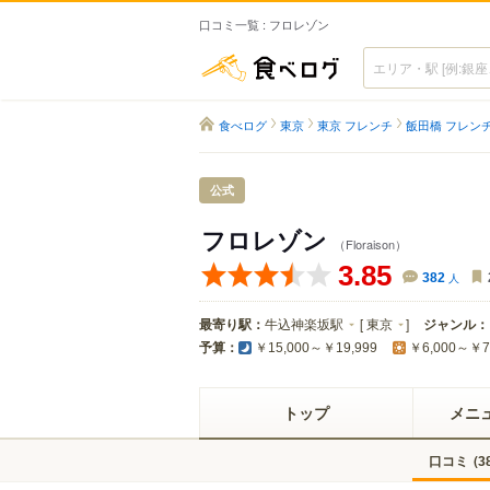
口コミ一覧 : フロレゾン
食べログ
食べログ
東京
東京 フレンチ
飯田橋 フレン
公式
フロレゾン
（Floraison）
3.85
382
人
最寄り駅：
牛込神楽坂駅
[
東京
]
ジャンル：
予算：
￥15,000～￥19,999
￥6,000～￥7
トップ
メニ
口コミ
(
3