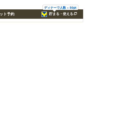
ディナーで人数 × 50pt
ット予約
貯まる・使える