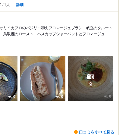
詳細
9
1人
オリイカフロのバジリコ和えフロマージュブラン 帆立のクルート
ュ 鳥取鹿のロースト ハスカップシャーベットとフロマージュ
9
0
0
0
口コミをすべて見る