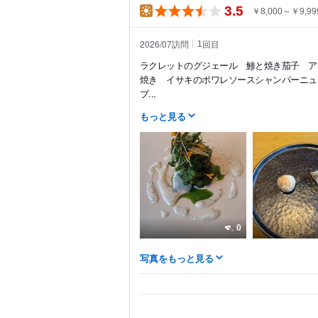
3.5
￥8,000～￥9,99
2026/07訪問
回目
1
ラクレットのグジェール 鯵と焼き茄子 ア
焼き イサキのポワレソースシャンパーニ
プ...
もっと見る
0
写真をもっと見る