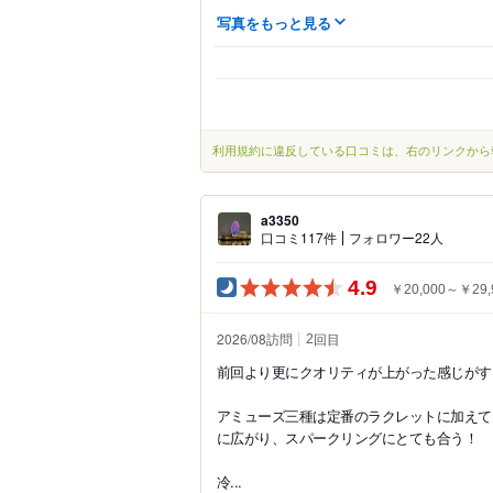
写真をもっと見る
利用規約に違反している口コミは、右のリンクから
a3350
口コミ117件
フォロワー22人
4.9
￥20,000～￥29,
2026/08訪問
回目
2
前回より更にクオリティが上がった感じがす
アミューズ三種は定番のラクレットに加えて
に広がり、スパークリングにとても合う！
冷...