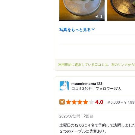
1
写真をもっと見る
利用規約に違反している口コミは、右のリンクから
moominmama123
口コミ240件
フォロワー67人
4.0
￥6,000～￥7,99
2026/07訪問
回目
2
土曜日の12:00に４名で予約して訪問しまし
２つのテーブルに先客あり。