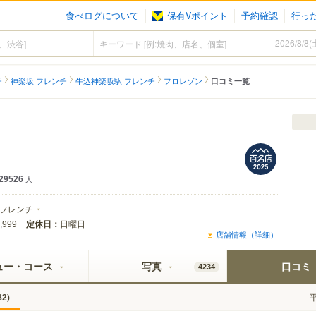
食べログについて
保有Vポイント
予約確認
行っ
チ
神楽坂 フレンチ
牛込神楽坂駅 フレンチ
フロレゾン
口コミ一覧
29526
人
フレンチ
定休日：
日曜日
,999
店舗情報（詳細）
ュー・コース
写真
口コミ
4234
)
82