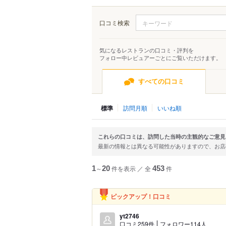
口コミ検索
気になるレストランの口コミ・評判を
フォロー中レビュアーごとにご覧いただけます。
すべての口コミ
標準
訪問月順
いいね順
これらの口コミは、訪問した当時の主観的なご意見
最新の情報とは異なる可能性がありますので、お
1
～
20
件を表示
／
全
453
件
ピックアップ！口コミ
yt2746
口コミ259件
フォロワー114人