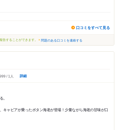
口コミをすべて見る
報告することができます。
問題のある口コミを連絡する
詳細
999
1人
る。
、キャビアが乗ったボタン海老が登場！少量ながら海老の甘味が口