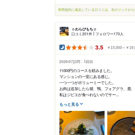
利用規約に違反している口コミは、右のリンクから
☺︎わらびもち☺︎
口コミ201件
フォロワー170人
3.5
￥15,000～￥19,
2026/07訪問
回目
1
11000円のコースを頼みました。
マンションの一室にある感じ。
一つ一つがボリューミーでした。
お肉は追加したら猪、鴨、フォアグラ、鹿、
私はジビエが食べれないのでサー...
もっと見る