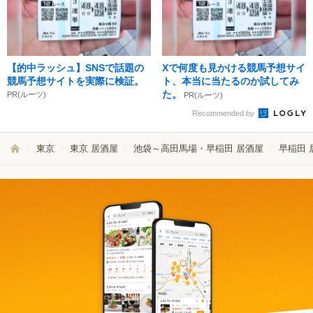
【的中ラッシュ】SNSで話題の
Xで何度も見かける競馬予想サイ
競馬予想サイトを実際に検証。
ト、本当に当たるのか試してみ
た。
PR(ルーツ)
PR(ルーツ)
Recommended by
東京
東京 居酒屋
池袋～高田馬場・早稲田 居酒屋
早稲田 