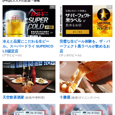
[PR]おススメのお店・情報
PR
PR
冷えと品質にこだわる生ビー
完璧な生ビール体験を。ザ・パ
ル。スーパードライ SUPERCO
ーフェクト黒ラベルが飲めるお
LD認定店
店
(アサヒビール)
(サッポロビール)
天空飲茶酒家
十勝屋
(銀座/中華料理)
(銀座/ダイニングバー)