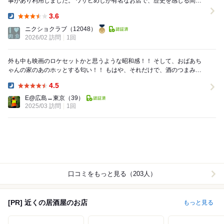
事があり利用しました。 ワサビめしが有名なお店で、歴史を感じる間口
を開けると、威勢の良い大将のお出迎えがあ...
3.6
Dinner:
ニクショクラブ
（12048）
2026/02 訪問
1回
外も中も映画のロケセットかと思うような昭和感！！ そして、おばあち
ゃんの家のあのホッとする匂い！！ もはや、それだけで、酒のつまみに
なる。 ギュウギュウのカウンター席...
4.5
Dinner:
E@広島↔︎東京
（39）
2025/03 訪問
1回
口コミをもっと見る（203人）
[PR] 近くの居酒屋のお店
もっと見る