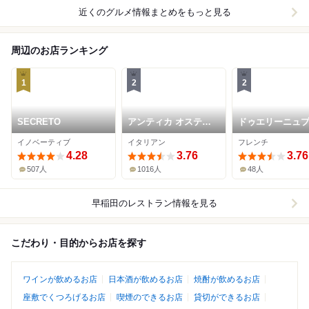
近くのグルメ情報まとめをもっと見る
周辺のお店ランキング
1
2
2
SECRETO
アンティカ オステリ
ドゥエリーニュ
ア カルネヤ
ス
イノベーティブ
イタリアン
フレンチ
4.28
3.76
3.76
507人
1016人
48人
早稲田
のレストラン情報を見る
こだわり・目的からお店を探す
ワインが飲めるお店
日本酒が飲めるお店
焼酎が飲めるお店
座敷でくつろげるお店
喫煙のできるお店
貸切ができるお店