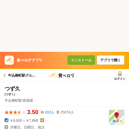
インストール
アプリで開く
牛込柳町駅グルメへ
ログイン
つず久
(つずく)
牛込柳町駅/居酒屋
3.50
203
人
25074
人
￥6,000～￥7,999
-
月曜日、日曜日、祝日