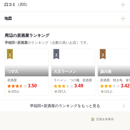
口コミ
（203）
地図
周辺の居酒屋ランキング
早稲田
×
居酒屋
のランキング（点数の高いお店）です。
1
2
3
つず久
大王ラーメン
源兵衛
居酒屋
ラーメン、つけ麺、居酒屋
居酒屋、焼き鳥、食
3.50
3.49
3.42
203人
297人
121人
早稲田×居酒屋
のランキングをもっと見る
広告を非表示