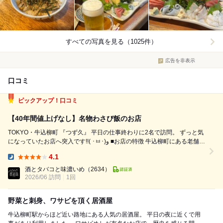
すべての写真を見る（1025件）
広告を非表示
口コミ
ピックアップ！口コミ
【40年間値上げなし】名物わさび飯のお店
TOKYO・牛込柳町 『つず久』 平日の仕事終わりに2名で訪問。 ずっと気
になっていたお店へ突入です!!( ･ㅂ･)و ■お店の特徴 牛込柳町にある老舗の
居酒屋。 店内はカウンター席と狭めの小上がりが3席ほどのコンパクトな
4.1
造りで、どこか実家のような落ち着く雰囲気があります。 ...
Dinner:
酒とタバコと味濃いめ
（2634）
2026/06 訪問
1回
野菜と刺身、ワサビを頂く居酒屋
牛込柳町駅からほど近い路地にある人気の居酒屋。 平日の夜に近くで用