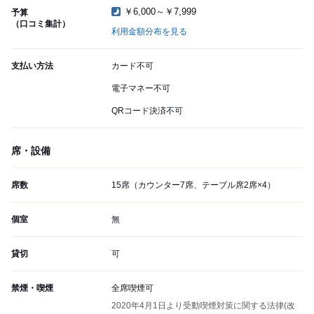
￥6,000～￥7,999
予算
（口コミ集計）
利用金額分布を見る
支払い方法
カード不可
電子マネー不可
QRコード決済不可
席・設備
席数
15席（カウンター7席、テーブル席2席×4）
個室
無
貸切
可
禁煙・喫煙
全席喫煙可
2020年4月1日より受動喫煙対策に関する法律(改