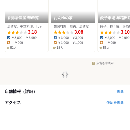
香港居酒屋 華翠苑
おんゆの家
餃子市場 早稲田
居酒屋、中華料理、しゃぶしゃぶ
韓国料理、焼肉、居酒屋
餃子、担々麺、居酒
3.18
3.08
3.10
￥3,000～￥3,999
￥3,000～￥3,999
￥2,000～￥2,999
Dinner:
Dinner:
Dinner:
～￥999
￥1,000～￥1,999
～￥999
Lunch:
Lunch:
Lunch:
52人
18人
53人
広告を非表示
店舗情報（詳細）
編集
アクセス
住所を編集