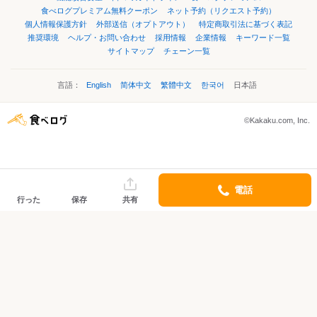
食べログプレミアム無料クーポン
ネット予約（リクエスト予約）
個人情報保護方針
外部送信（オプトアウト）
特定商取引法に基づく表記
推奨環境
ヘルプ・お問い合わせ
採用情報
企業情報
キーワード一覧
サイトマップ
チェーン一覧
言語：
English
简体中文
繁體中文
한국어
日本語
©Kakaku.com, Inc.
電話
行った
保存
共有