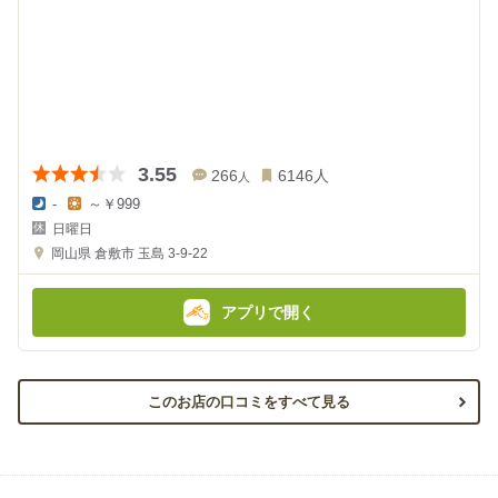
3.55
266
6146
人
人
-
～￥999
夜
昼
日曜日
の
の
金
金
岡山県
倉敷市 玉島 3-9-22
額
額
:
:
アプリで開く
このお店の口コミをすべて見る