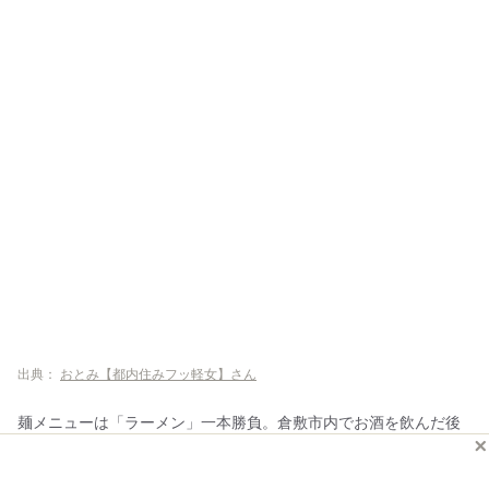
出典：
おとみ【都内住みフッ軽女】さん
麺メニューは「ラーメン」一本勝負。倉敷市内でお酒を飲んだ後
に、締めの食事として利用されるケースが多いようです。