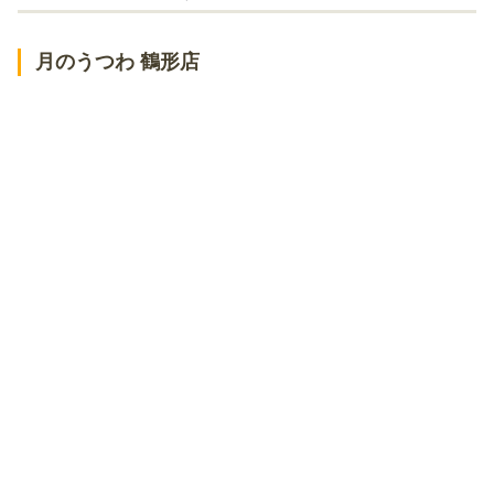
びぃびぃ麺楽
月のうつわ 鶴形店
麺屋がる
倉敷の地元民が通う【豚骨】系の人気ラーメン店！
博多ラーメン 琥家 倉敷店
博多ラーメン 山下商店
博多ラーメン とんとん 倉敷店
倉敷の地元民が通う【鶏】系の人気ラーメン店！
中華そば こうた
麺酒一照庵 倉敷天満屋店
とりのすけ 倉敷羽島店
倉敷の地元民が通う【味噌】系の人気ラーメン店！
中華そば あずま
らぁめん くらいち
倉敷の地元民が通う【デカ盛り】系の人気ラーメン店！