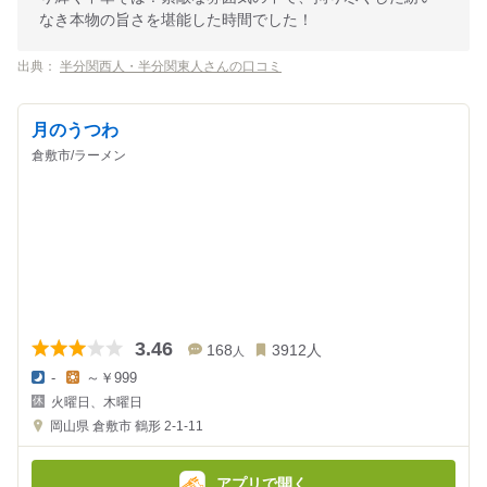
なき本物の旨さを堪能した時間でした！
出典：
半分関西人・半分関東人さんの口コミ
月のうつわ
倉敷市/ラーメン
3.46
168
3912
人
人
-
～￥999
夜
昼
火曜日、木曜日
の
の
金
金
岡山県
倉敷市 鶴形 2-1-11
額
額
:
:
アプリで開く