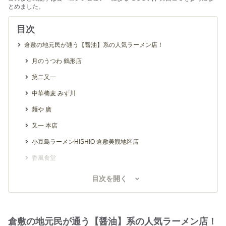
とめました。
目次
倉敷の地元民が通う【醤油】系の人気ラーメン店！
月のうつわ 鶴形店
第二又一
中華蕎麦 みず川
麺や 廣
又一 本店
小豆島ラーメンHISHIO 倉敷美観地区店
香風食堂
倉敷の地元民が通う【魚介】系の人気ラーメン店！
目次を開く
倉敷らーめん 升家
にぼし家
倉敷の地元民が通う【醤油】系の人気ラーメン店！
朝ラーメン 浜堂六九