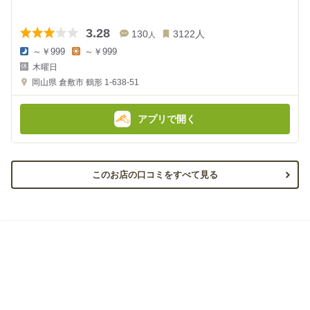
3.28
130
3122
人
人
～￥999
～￥999
夜
昼
木曜日
の
の
金
金
岡山県
倉敷市 鶴形 1-638-51
額
額
:
:
アプリで開く
このお店の口コミをすべて見る