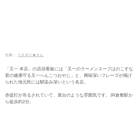
出典：
うさぎ☆★さん
「又一 本店」の店頭看板には「又一のラーメンスープはのこすな
君の健康守る又一へんこつおやじ」と、興味深いフレーズが掲げ
られた地元民には馴染み深いという名店。
赤提灯が吊るされていて、屋台のような雰囲気です。JR倉敷駅か
ら徒歩約2分。