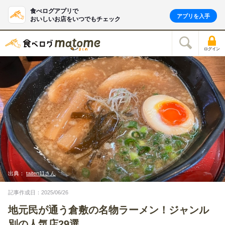
食べログアプリで
アプリを入手
おいしいお店をいつでもチェック
ログイン
出典：
taiten11さん
記事作成日：2025/06/26
地元民が通う倉敷の名物ラーメン！ジャンル
別の人気店29選