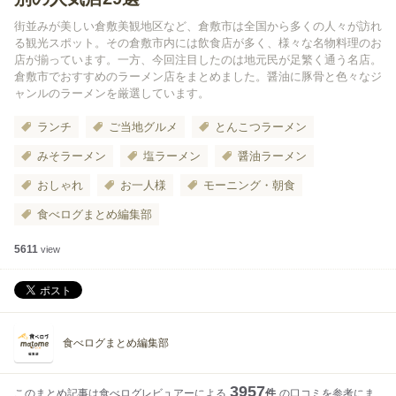
街並みが美しい倉敷美観地区など、倉敷市は全国から多くの人々が訪れ
る観光スポット。その倉敷市内には飲食店が多く、様々な名物料理のお
店が揃っています。一方、今回注目したのは地元民が足繁く通う名店。
倉敷市でおすすめのラーメン店をまとめました。醤油に豚骨と色々なジ
ャンルのラーメンを厳選しています。
ランチ
ご当地グルメ
とんこつラーメン
みそラーメン
塩ラーメン
醤油ラーメン
おしゃれ
お一人様
モーニング・朝食
食べログまとめ編集部
5611
view
食べログまとめ編集部
3957
このまとめ記事は食べログレビュアーによる
件
の口コミを参考にま