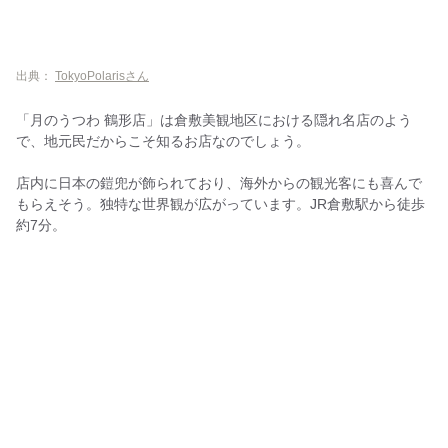
食楽
麺ノ虎次郎Z
出典：
TokyoPolarisさん
全勝横綱ラーメン
「月のうつわ 鶴形店」は倉敷美観地区における隠れ名店のよう
倉敷の地元民が通う【その他】人気ラーメン店！
で、地元民だからこそ知るお店なのでしょう。
華麺
店内に日本の鎧兜が飾られており、海外からの観光客にも喜んで
莢
もらえそう。独特な世界観が広がっています。JR倉敷駅から徒歩
ラーメンハウス 喜楽園
約7分。
塩麺 みずき
ベトコンラーメン倉敷新京
じゃんめん 岡山倉敷店