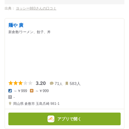
出典：
ヨッシー883さんの口コミ
麺や 廣
新倉敷/ラーメン、餃子、丼
3.20
71
583
人
人
～￥999
～￥999
夜
昼
-
の
の
金
金
岡山県
倉敷市 玉島爪崎 981-1
額
額
:
:
アプリで開く