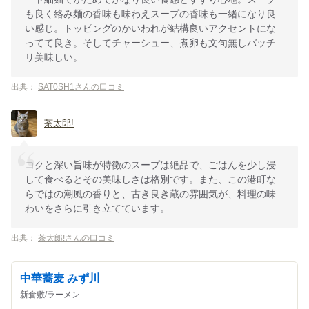
も良く絡み麺の香味も味わえスープの香味も一緒になり良
い感じ。トッピングのかいわれが結構良いアクセントにな
ってて良き。そしてチャーシュー、煮卵も文句無しバッチ
リ美味しい。
出典：
SAT0SH1さんの口コミ
茶太郎!
コクと深い旨味が特徴のスープは絶品で、ごはんを少し浸
して食べるとその美味しさは格別です。また、この港町な
らではの潮風の香りと、古き良き蔵の雰囲気が、料理の味
わいをさらに引き立てています。
出典：
茶太郎!さんの口コミ
中華蕎麦 みず川
新倉敷/ラーメン