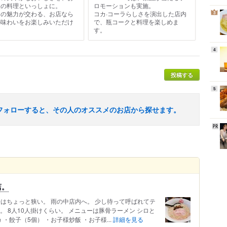
慢の料理といっしょに。
ロモーションも実施。
つの魅力が交わる、お店なら
コカ·コーラらしさを演出した店内
3
の味わいをお楽しみいただけ
で、瓶コークと料理を楽しめま
。
す。
4
投稿する
5
フォローすると、その人のオススメのお店から探せます。
店。
車場はちょっと狭い。 雨の中店内へ。 少し待って呼ばれてテ
。 8人10人掛けくらい。 メニューは豚骨ラーメン シロと
・餃子（5個） ・お子様炒飯 ・お子様...
詳細を見る