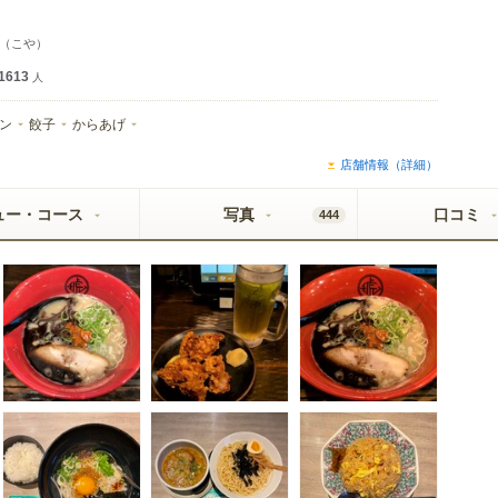
（こや）
1613
人
ン
餃子
からあげ
店舗情報（詳細）
ュー・コース
写真
口コミ
444