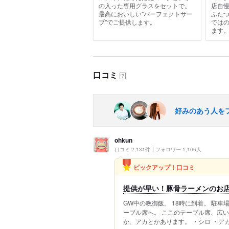
の入った専用グラスをセットで。
店自
最高においしい"パーフェクトサー
ふた
ブ"でご提供します。
では
ます
口コミ
？
好みのあう人を
ohkun
口コミ 2,131件
フォロワー 1,106人
ピックアップ！口コミ
提供が早い！豚骨ラーメンのお
GW中の晩御飯。 18時に到着。 駐
ーブル席へ。 ここのテーブル席、広い
か、アカとかあります。 ・シロ ・アカ 