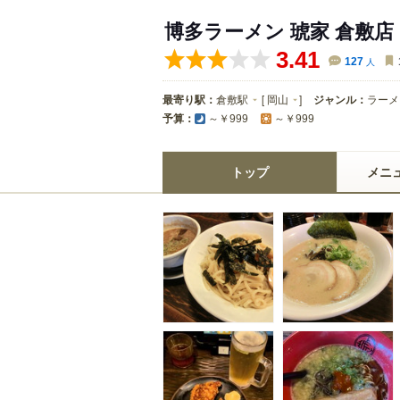
博多ラーメン 琥家 倉敷店
3.41
127
人
最寄り駅：
倉敷駅
[
岡山
]
ジャンル：
ラーメ
予算：
～￥999
～￥999
トップ
メニ