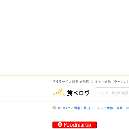
博多ラーメン 琥家 倉敷店（こや） - 倉敷（ラーメン
食べログ
食べログ
岡山
岡山 ラーメン
倉敷・笠岡・井
Foodmarks 対象店