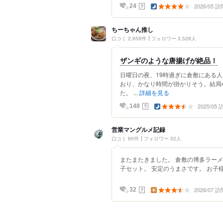
2026/05 訪
？
24
ちーちゃん推し
口コミ 2,959件
フォロワー 3,528人
ザンギのような唐揚げが絶品！
日曜日の夜、19時過ぎに倉敷にある
おり、かなり時間が掛かりそう。結局
た。 ...
詳細を見る
2025/05
？
148
営業マングルメ記録
口コミ 60件
フォロワー 32人
またまたきました。 倉敷の博多ラーメ
子セット。 安定のうまさです。 お子
2026/07 訪
？
32