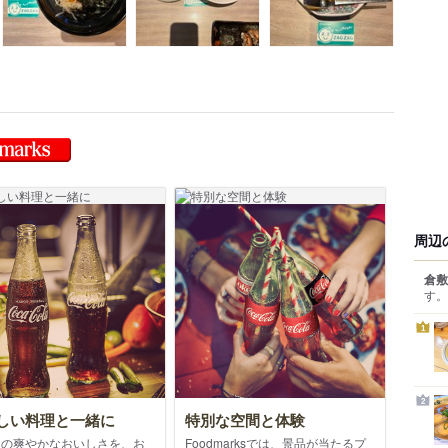
Foodmarks 対象店
周辺
倉敷
す。
1
2
しい料理と一緒に
特別な空間と体験
クの爽やかなおいしさを、お
Foodmarksでは、景品が当たるプ