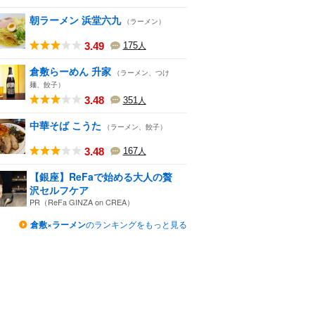
朝ラーメン 浜堂六九
（ラーメン）
3.49
175
人
倉敷らーめん 升家
（ラーメン、つけ
麺、餃子）
3.48
351
人
中華そば こうた
（ラーメン、餃子）
3.48
167
人
【銀座】ReFaで始める大人の贅
沢セルフケア
PR（ReFa GINZA on CREA）
倉敷×ラーメン
のランキングをもっと見る