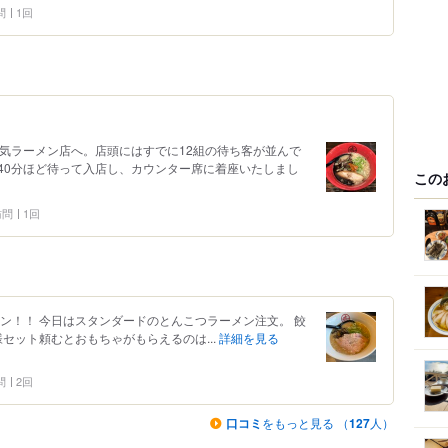
問
1回
人気ラーメン店へ。店頭にはすでに12組の待ち客が並んで
40分ほど待って入店し、カウンター席に着座いたしまし
この
 訪問
1回
ン！！ 今日はスタンダードのとんこつラーメン注文。 餃
様セット頼むとおもちゃがもらえるのは...
詳細を見る
問
2回
口コミ
をもっと見る （
127
人）