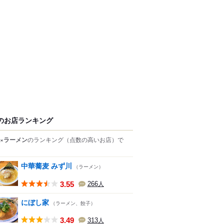
のお店ランキング
×ラーメン
のランキング
（点数の高いお店）
で
中華蕎麦 みず川
（ラーメン）
3.55
266
人
にぼし家
（ラーメン、餃子）
3.49
313
人