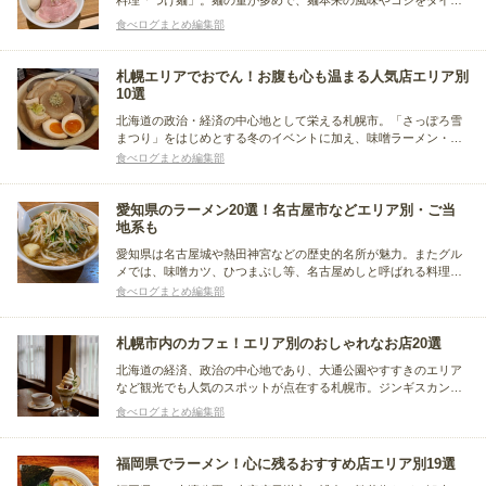
料理「つけ麺」。麺の量が多めで、麺本来の風味やコシをダイレ
クトに楽しめるのが魅力です。最後につけ汁をだし汁で割る「ス
食べログまとめ編集部
ープ割り」という独自の文化もあります。今回は東京都内の各エ
リアから、人気のつけ麺専門店をまとめました。
札幌エリアでおでん！お腹も心も温まる人気店エリア別
10選
北海道の政治・経済の中心地として栄える札幌市。「さっぽろ雪
まつり」をはじめとする冬のイベントに加え、味噌ラーメン・ス
ープカレー・ジンギスカンなどのユニークな食文化も人気です。
食べログまとめ編集部
この記事では、寒い札幌で食べたくなるおでんのお店についてま
とめました。
愛知県のラーメン20選！名古屋市などエリア別・ご当
地系も
愛知県は名古屋城や熱田神宮などの歴史的名所が魅力。またグル
メでは、味噌カツ、ひつまぶし等、名古屋めしと呼ばれる料理が
豊富で、観光と共に満喫できます。今回はその愛知県で味わえる
食べログまとめ編集部
ラーメンに注目。ピリ辛スープが特徴の「台湾ラーメン」やスタ
ミナ系「ベトコンラーメン」など、ラーメンの人気店をまとめま
した。
札幌市内のカフェ！エリア別のおしゃれなお店20選
北海道の経済、政治の中心地であり、大通公園やすすきのエリア
など観光でも人気のスポットが点在する札幌市。ジンギスカンや
味噌ラーメンなどの地元グルメに加え、一日の終わりにパフェを
食べログまとめ編集部
食べる「締めパフェ」の文化発祥の街でもあります。そんな札幌
市内で観光の合間に立ち寄って欲しい、おしゃれなカフェをまと
めました。
福岡県でラーメン！心に残るおすすめ店エリア別19選