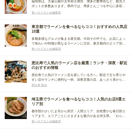
福岡県は、大濠公園や太宰府天満宮、博多の繁華街など、観光ス
ポットが多数あります。県内では、博多とんこつを中心に多彩な
ラーメン文化が根づき、エリアごとに個性の異なる一杯が味わえ
食べログまとめ編集部
ます。この記事では福岡でラーメンを楽しみたい人に向けて、エ
リア別におすすめ店をまとめました。
東京都でラーメンを食べるならココ！おすすめの人気店
18選
多種多様なグルメが集まる東京都。今回その中でも、お店によっ
て味わいや特徴が異なるラーメンに注目。東京都内のエリア別
に、おすすめ店をまとめました。醤油・豚骨・味噌などバラエテ
食べログまとめ編集部
ィに富んだラインアップ！気になるラーメンを、ぜひ食べてみて
くださいね。
恵比寿で人気のラーメン店を厳選｜ランチ・深夜・駅近
のおすすめ情報
恵比寿で人気のラーメン店を探している方へ。駅近で立ち寄りや
すい店やランチに便利な一杯、深夜営業の店、あっさり系から濃
厚系まで幅広く紹介します。ひとりごはんや仕事帰り、休日の食
恵比寿 散歩
べ歩きなど、目的に合った恵比寿のおすすめラーメン選びに役立
つ情報をまとめました。恵比寿で人気のラーメン店を厳選
埼玉県でラーメンを食べるならココ！人気のお店8選エ
リア別
都市部のさいたま市から所沢・入間エリア、自然豊かな春日部エ
リアまで、エリアごとにさまざまな魅力がある埼玉県。「わらじ
カツ」や「大宮ナポリタン」、「武蔵野うどん」など、ご当地グ
食べログまとめ編集部
ルメも豊富です。今回は幅広い世代に人気のラーメンに注目し、
おすすめのお店をまとめました。