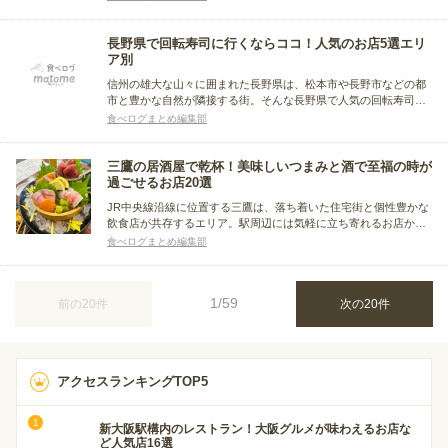
店も多数あります。今回は札幌屈指の繁華街すすきのをはじめと
する各エリアで、こだわりのピザを味わえる人気店をまとめまし
た。
長野県で回転寿司に行くならココ！人気のお店5選エリ
ア別
信州の雄大な山々に囲まれた長野県は、松本市や長野市などの都
市と豊かな自然が隣接する街。そんな長野県で人気の回転寿司店
を紹介します。市場直送のこだわりの寿司が食べられるお店や、
食べログまとめ編集部
サイドメニューが充実したお店など、松本市を中心にエリア別に
まとめました。
三鷹の居酒屋で乾杯！美味しいつまみと酒で至福の時が
過ごせるお店20選
JR中央線沿線に位置する三鷹は、落ち着いた住宅街と個性豊かな
飲食店が共存するエリア。駅周辺には気軽に立ち寄れるお店から
こだわりの料理が楽しめるお店まで、さまざまな居酒屋が揃って
食べログまとめ編集部
います。今回は、三鷹でおすすめの居酒屋をまとめました。
1/59
前の20件
次の20件
アクセスランキングTOP5
新大阪駅構内のレストラン！大阪グルメが味わえるお店な
ど人気店16選