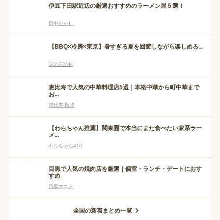
伊豆下田駅近辺の厳選おすすめのラーメン屋５選！
田中たかし
【BBQ×冷房×東京】暑すぎる夏を回避しながら楽しめる...
味の言語化
恵比寿で人気の中華料理店5選｜本格中華から町中華まで
お...
恵比寿 散歩
【わらちゃん推薦】関東圏で本当にまた食べたい家系ラー
メ...
わらちゃん410
目黒で人気の焼肉店を厳選｜個室・ランチ・デートにおす
すめ
目黒マニア
全国の新着まとめ一覧