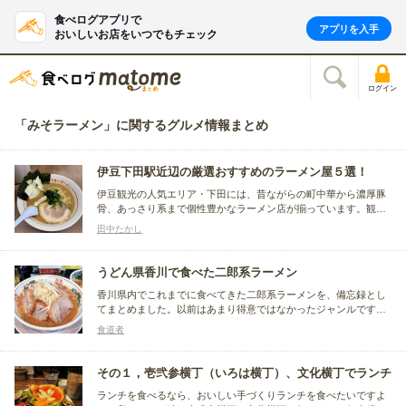
食べログアプリで
アプリを入手
おいしいお店をいつでもチェック
ログイン
「みそラーメン」に関するグルメ情報まとめ
伊豆下田駅近辺の厳選おすすめのラーメン屋５選！
伊豆観光の人気エリア・下田には、昔ながらの町中華から濃厚豚
骨、あっさり系まで個性豊かなラーメン店が揃っています。観光
途中のランチや海で遊んだ後の食事、お酒を楽しんだ後の〆にも
田中たかし
ぴったり。地元で愛される老舗から人気店まで、下田でおすすめ
のラーメン店をご紹介します。
うどん県香川で食べた二郎系ラーメン
香川県内でこれまでに食べてきた二郎系ラーメンを、備忘録とし
てまとめました。以前はあまり得意ではなかったジャンルです
が、歳を重ねるにつれて印象が変わり、今では選択肢の一つにな
食道者
っています。
その１，壱弐参横丁（いろは横丁）、文化横丁でランチ
ランチを食べるなら、おいしい手づくりランチを食べたいですよ