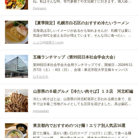
ね。私はそんな時、壱弐参横丁や文化横丁に行きます。個人経営
店ならではの個性的なランチが味わえます。
Freimann
【夏季限定】札幌市白石区のおすすめ冷たいラーメン
北海道は涼しいイメージがあるかも知れませんが、札幌では夏に
気温が30℃を超える日が増えています。そんな日に食べたい、冷
たいラーメンをおすすめ順にご紹介。個人的に酢っぱい冷やしラ
シュウ@味噌ラーonly
ーメン・冷やし中華は苦手なので除外しています。 ※時期や年に
よって提供が終了している場合があります。ご了承ください。
五橋ランチマップ（第99回日本社会学会大会）
第99回日本社会学会大会用ランチマップです。開催日：2026年11
月7日（土）・8日（日）、会場：東北学院大学五橋キャンパス
なすおやき
山形県のＢ級グルメ【冷たい肉そば】１３店 河北町編
冷たい肉そばとは、山形県の河北町発祥と言われる郷土食で、近
年ではＢ級ご当地グルメとしても注目を浴びました。具は歯応え
のある鶏肉（親鳥を使用）とネギがメインで、つゆは鶏だしで、
syouwakan
脂が固まらないまま、冷たく美味しく食べられるのが特徴です。
東京都内でおすすめのつけ麺！エリア別人気店16選
茹でた麺を、温かい濃い口のスープ（つけ汁）に浸して食べる麺