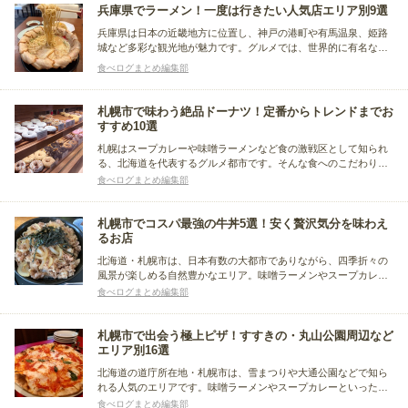
兵庫県でラーメン！一度は行きたい人気店エリア別9選
兵庫県は日本の近畿地方に位置し、神戸の港町や有馬温泉、姫路
城など多彩な観光地が魅力です。グルメでは、世界的に有名な神
戸ビーフや、淡路島の新鮮な魚介類、明石焼きが人気。異国情緒
食べログまとめ編集部
あふれる街並みと豊かな自然が調和し、多様な文化と美食が楽し
めます。今回はその兵庫県でおすすめのラーメン店をまとめまし
た。
札幌市で味わう絶品ドーナツ！定番からトレンドまでお
すすめ10選
札幌はスープカレーや味噌ラーメンなど食の激戦区として知られ
る、北海道を代表するグルメ都市です。そんな食へのこだわりは
スイーツにも波及し、素材にこだわった絶品ドーナツを提供する
食べログまとめ編集部
店が市内各所に点在しています。今回は定番からトレンド系ま
で、札幌市で美味しいドーナツを楽しめるおすすめ店をまとめま
した。
札幌市でコスパ最強の牛丼5選！安く贅沢気分を味わえ
るお店
北海道・札幌市は、日本有数の大都市でありながら、四季折々の
風景が楽しめる自然豊かなエリア。味噌ラーメンやスープカレ
ー、新鮮な海鮮、ジンギスカンなど、北海道ならではの味覚がそ
食べログまとめ編集部
ろうのも魅力です。今回は、札幌市で牛丼を味わいたいときに訪
れたい、おすすめのお店をまとめました。
札幌市で出会う極上ピザ！すすきの・丸山公園周辺など
エリア別16選
北海道の道庁所在地・札幌市は、雪まつりや大通公園などで知ら
れる人気のエリアです。味噌ラーメンやスープカレーといったご
当地グルメが豊富ですが、本格的で美味しいピザを堪能できるお
食べログまとめ編集部