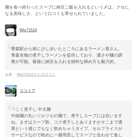
麺を食べ終わったスープに納豆ご飯を入れるという〆は、クセに
なる美味しさ、という口コミも寄せられていました。
Wis71510
青森駅から南に少し歩いたところにあるラーメン屋さん。
青森名物の煮干しラーメンを提供しており、濃さや麺の調
整が可能。最後に納豆を入れる独特な締め方も魅力的。
出典：
Wis71510さんの口コミ
ココトア
・こく煮干し 中太麺
中細麺の丸いツルツルの麺で、煮干しスープには合います
ね。まずはスープ飲、コク煮干しとありますがそこまで濃
厚という感じでもなく飲めちゃうタイプ、セルフライスが
サービスなので軽めに一膳用意してスープと合わせて食し