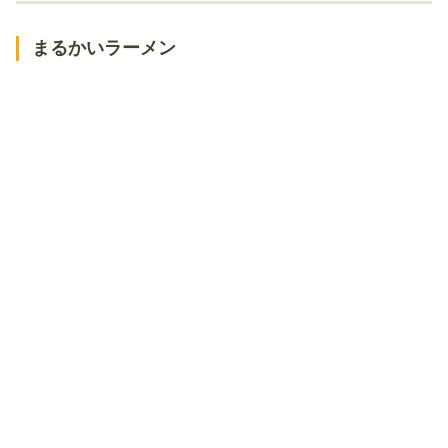
青森中華そば オールウェイズ
まるかいラーメン
麺や ゼットン