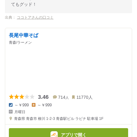
てもグッド！
出典：
ココトアさんの口コミ
長尾中華そば
青森/ラーメン
3.46
714
11770
人
人
～￥999
～￥999
夜
昼
月曜日
の
の
金
金
青森県
青森市 柳川 1-2-3
青森駅ビル ラビナ 駐車場 1F
額
額
:
:
アプリで開く