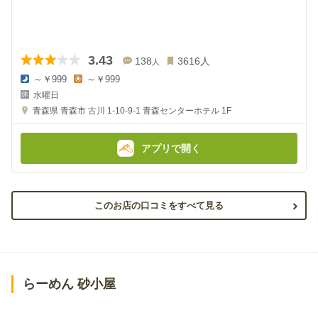
3.43
138
3616
人
人
～￥999
～￥999
夜
昼
水曜日
の
の
金
金
青森県
青森市 古川 1-10-9-1
青森センターホテル 1F
額
額
:
:
アプリで開く
このお店の口コミをすべて見る
らーめん 砂小屋