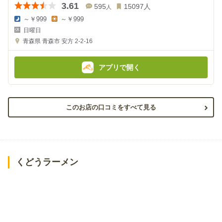
3.61
595
15097
人
人
～￥999
～￥999
夜
昼
日曜日
の
の
金
金
青森県
青森市 安方 2-2-16
額
額
:
:
アプリで開く
このお店の口コミをすべて見る
くどうラーメン