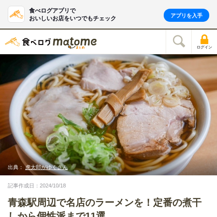
食べログアプリで
アプリを入手
おいしいお店をいつでもチェック
ログイン
出典：
虎太郎がゆくさん
記事作成日：2024/10/18
青森駅周辺で名店のラーメンを！定番の煮干
しから個性派まで11選