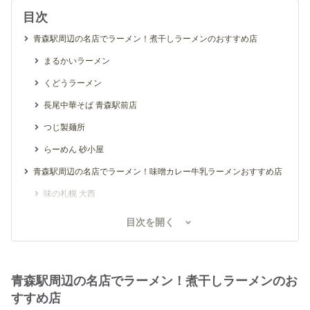
目次
青森駅周辺の名店でラーメン！煮干しラーメンのおすすめ店
まるかいラーメン
くどうラーメン
長尾中華そば 青森駅前店
つじ製麺所
らーめん 砂小屋
青森駅周辺の名店でラーメン！味噌カレー牛乳ラーメンおすすめ店
味の札幌 大西
味の札幌 浅利
目次を開く
青森駅周辺の名店でラーメン！その他おすすめ店
UGUISU
青森駅周辺の名店でラーメン！煮干しラーメンのお
【番外編】青森市内の名店でラーメン！その他おすすめ店
すすめ店
中華そば ひらこ屋