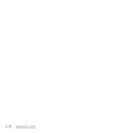
出典：
tabelog.com