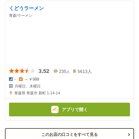
くどうラーメン
青森/ラーメン
3.52
235
5613
人
人
-
～￥999
夜
昼
月曜日、木曜日
の
の
金
金
青森県
青森市 新町 1-14-14
額
額
:
:
アプリで開く
このお店の口コミをすべて見る