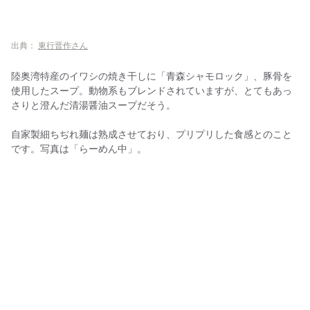
出典：
東行晋作さん
陸奥湾特産のイワシの焼き干しに「青森シャモロック」、豚骨を
使用したスープ。動物系もブレンドされていますが、とてもあっ
さりと澄んだ清湯醤油スープだそう。
自家製細ちぢれ麺は熟成させており、プリプリした食感とのこと
です。写真は「らーめん中」。