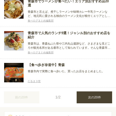
青森市でラーメンが食べたい！エリア別おすすめ店20
選
青森市と言えば、煮干しラーメンや味噌カレー牛乳ラーメンな
ど、地元民に愛される独自のラーメン文化が根付くエリアとして
知られています。わざわざ東京から、ラーメンを食べに来る人も
食べログまとめ編集部
少なくないんだとか。今回は青森市内にある、おすすめの人気ラ
ーメン店をエリア別にまとめました。
青森市で人気のランチ9選！ジャンル別のおすすめ店を
紹介
青森市は、青森ねぶた祭や三内丸山遺跡など、さまざまな見どこ
ろや観光名所がある都市として知られています。そんな青森市に
は、気軽にランチで利用できるお店が多いことをご存じでしょう
食べログまとめ編集部
か。ここでは、青森市でランチにおすすめの人気店を、料理ジャ
ンル別にピックアップしてまとめました。
【食べ歩き珍道中】青森
青森市内で実際に食べ歩いた、買ったお店をまとめました。
だるま３世
1/2
前の20件
次の20件