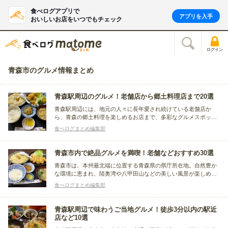
食べログアプリで
アプリを入手
おいしいお店をいつでもチェック
ログイン
青森市のグルメ情報まとめ
青森駅周辺のグルメ！老舗店から郷土料理店まで20選
青森駅周辺には、地元の人々に長年愛され続けている老舗店か
ら、青森の郷土料理を楽しめるお店まで、多彩なグルメスポット
が勢揃いしています。青森ならではの新鮮な魚介や、野菜をふん
食べログまとめ編集部
だんに使った料理、深い味わいが魅力のご当地グルメなど幅広く
まとめました。
青森市内で絶品グルメを満喫！老舗などおすすめ30選
青森市は、本州最北端に位置する青森県の県庁所在地。自然豊か
な環境に恵まれ、陸奥湾や八甲田山などの美しい風景が楽しめま
す。また、新鮮な海産物やりんごなどの特産品も魅力で、四季
食べログまとめ編集部
折々の食材を生かしたグルメが楽しめる街です。今回はその青森
市で絶、品グルメを味わえる老舗や人気店をまとめました。
青森駅周辺で味わうご当地グルメ！徒歩3分以内の駅近
店など10選