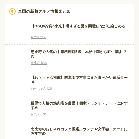
全国の新着グルメ情報まとめ
【BBQ×冷房×東京】暑すぎる夏を回避しながら楽しめる...
味の言語化
恵比寿で人気の中華料理店5選｜本格中華から町中華まで
お...
恵比寿 散歩
【わらちゃん推薦】関東圏で本当にまた食べたい家系ラー
メ...
わらちゃん410
目黒で人気の焼肉店を厳選｜個室・ランチ・デートにおす
すめ
目黒マニア
恵比寿のおしゃれカフェ厳選。ランチや女子会、デートに
おすすめ