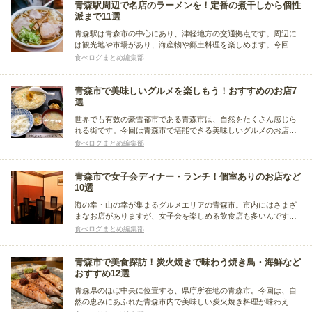
青森駅周辺で名店のラーメンを！定番の煮干しから個性
派まで11選
青森駅は青森市の中心にあり、津軽地方の交通拠点です。周辺に
は観光地や市場があり、海産物や郷土料理を楽しめます。今回は
青森駅周辺のグルメの中でも、ラーメンに注目。煮干しをふんだ
食べログまとめ編集部
んに使った「煮干しラーメン」をはじめ、青森市民のソウルフー
ドと言われる「味噌カレー牛乳ラーメン」など味わい別にまとめ
ました。
青森市で美味しいグルメを楽しもう！おすすめのお店7
選
世界でも有数の豪雪都市である青森市は、自然をたくさん感じら
れる街です。今回は青森市で堪能できる美味しいグルメのお店を
まとめました。ランチやディナー別に紹介しますので、青森市で
食べログまとめ編集部
行ってみたいお店を見つけてみてください。
青森市で女子会ディナー・ランチ！個室ありのお店など
10選
海の幸・山の幸が集まるグルメエリアの青森市。市内にはさまざ
まなお店がありますが、女子会を楽しめる飲食店も多いんです
よ。この記事では、ディナーやランチ、個室ありや飲み放題あり
食べログまとめ編集部
など、シーンやニーズ別におすすめ店をまとめました。
青森市で美食探訪！炭火焼きで味わう焼き鳥・海鮮など
おすすめ12選
青森県のほぼ中央に位置する、県庁所在地の青森市。今回は、自
然の恵みにあふれた青森市内で美味しい炭火焼き料理が味わえる