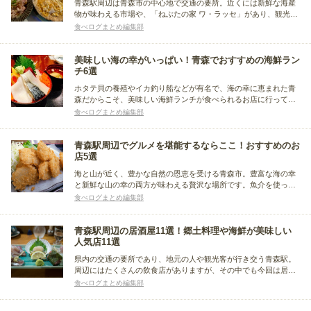
青森駅周辺は青森市の中心地で交通の要所。近くには新鮮な海産
物が味わえる市場や、「ねぶたの家 ワ・ラッセ」があり、観光や
ビジネスに便利なホテルや飲食店も多いエリアです。今回はその
食べログまとめ編集部
青森駅周辺でご当地グルメが味わえるお店をまとめました。海の
幸や山の幸が豊富な青森ならではの人気店をご紹介します。
美味しい海の幸がいっぱい！青森でおすすめの海鮮ラン
チ6選
ホタテ貝の養殖やイカ釣り船などが有名で、海の幸に恵まれた青
森だからこそ、美味しい海鮮ランチが食べられるお店に行ってみ
たいと思いませんか？そこで食べログのレビュアーがおすすめす
食べログまとめ編集部
る海鮮料理のお店を厳選してご紹介します。ぜひ、磯の香り漂う
新鮮な海の幸を存分に堪能してください！
青森駅周辺でグルメを堪能するならここ！おすすめのお
店5選
海と山が近く、豊かな自然の恩恵を受ける青森市。豊富な海の幸
と新鮮な山の幸の両方が味わえる贅沢な場所です。魚介を使った
郷土料理が多数あり、特に青森駅周辺には美味しいグルメが味わ
食べログまとめ編集部
えるお店がたくさんありますよ。今回は青森駅周辺で味わえる、
おすすめのお店をまとめました。ランチ・ディナーと分けてご紹
介します。
青森駅周辺の居酒屋11選！郷土料理や海鮮が美味しい
人気店11選
県内の交通の要所であり、地元の人や観光客が行き交う青森駅。
周辺にはたくさんの飲食店がありますが、その中でも今回は居酒
屋さんをピックアップ！青森の郷土料理から肉や魚の料理まで、
食べログまとめ編集部
幅広いメニューが楽しめるお店をまとめました。