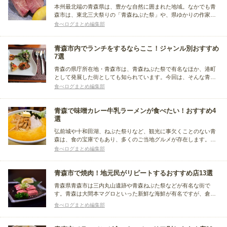
本州最北端の青森県は、豊かな自然に囲まれた地域。なかでも青
森市は、東北三大祭りの「青森ねぶた祭」や、県ゆかりの作家の
作品を展示する「青森県立美術館」で有名です。青森市は海が近
食べログまとめ編集部
いため魚介類の産地ですが、実は人気の焼肉店も多くあります
よ。今回は青森市内で、おすすめしたい焼肉店をエリア別にまと
めました。
青森市内でランチをするならここ！ジャンル別おすすめ
7選
青森の県庁所在地・青森市は、青森ねぶた祭で有名なほか、港町
として発展した街としても知られています。今回は、そんな青森
市内でランチにおすすめのお店をまとめました。青森県産の食材
食べログまとめ編集部
にこだわったおしゃれな洋食店から、居酒屋で和食ランチを楽し
めるお店など、色々なジャンルのお店を紹介します。
青森で味噌カレー牛乳ラーメンが食べたい！おすすめ4
選
弘前城や十和田湖、ねぶた祭りなど、観光に事欠くことのない青
森は、食の宝庫でもあり、多くのご当地グルメが存在します。中
でも「味噌カレー牛乳ラーメン」は、青森のソウルフードとして
食べログまとめ編集部
注目を集めています。そこで今回は、「味噌カレー牛乳ラーメ
ン」が堪能できるラーメン店をまとめました。
青森市で焼肉！地元民がリピートするおすすめ店13選
青森県青森市は三内丸山遺跡や青森ねぶた祭などが有名な街で
す。青森は大間本マグロといった新鮮な海鮮が有名ですが、倉石
牛や田子牛などの「あおもり牛」でも知られ、美味しい焼肉店も
食べログまとめ編集部
揃っています。そこで今回は、ランチとディナーにわけて青森市
にあるおすすめの焼肉店をピックアップしてまとめました。