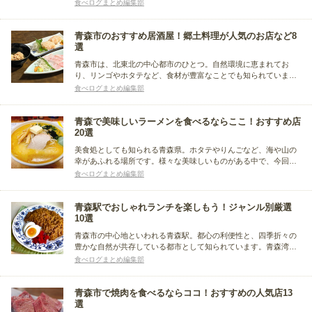
お店をご紹介。炭火焼き鳥が人気のお店や、鮮度抜群の海鮮を使
食べログまとめ編集部
用した炭火焼き料理が味わえるお店などをまとめました。
青森市のおすすめ居酒屋！郷土料理が人気のお店など8
選
青森市は、北東北の中心都市のひとつ。自然環境に恵まれてお
り、リンゴやホタテなど、食材が豊富なことでも知られていま
す。今回は、そんな青森市の人気居酒屋をまとめました。青森駅
食べログまとめ編集部
周辺エリア、その他のエリアに分けて紹介しているので、ぜひ参
考にしてください。
青森で美味しいラーメンを食べるならここ！おすすめ店
20選
美食処としても知られる青森県。ホタテやりんごなど、海や山の
幸があふれる場所です。様々な美味しいものがある中で、今回は
不動の人気を誇る、ラーメンの人気店を多数ご紹介！ご当地グル
食べログまとめ編集部
メとしても知られる「味噌カレー牛乳ラーメン」や「煮干しラー
メン」などをはじめ、幅広いラーメンの話題のお店をまとめまし
た。
青森駅でおしゃれランチを楽しもう！ジャンル別厳選
10選
青森市の中心地といわれる青森駅。都心の利便性と、四季折々の
豊かな自然が共存している都市として知られています。青森湾で
とれた新鮮な魚介など、グルメが豊富なことでも有名です。今回
食べログまとめ編集部
は、そんな青森駅周辺で楽しめるおしゃれランチスポットに焦点
を当て、ジャンル別にまとめました。
青森市で焼肉を食べるならココ！おすすめの人気店13
選