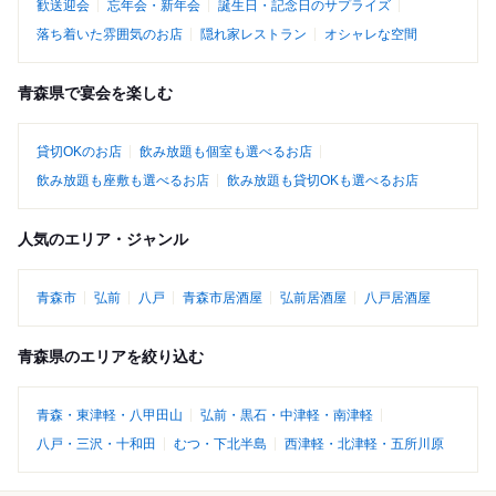
歓送迎会
忘年会・新年会
誕生日・記念日のサプライズ
落ち着いた雰囲気のお店
隠れ家レストラン
オシャレな空間
青森県で宴会を楽しむ
貸切OKのお店
飲み放題も個室も選べるお店
飲み放題も座敷も選べるお店
飲み放題も貸切OKも選べるお店
人気のエリア・ジャンル
青森市
弘前
八戸
青森市居酒屋
弘前居酒屋
八戸居酒屋
青森県のエリアを絞り込む
青森・東津軽・八甲田山
弘前・黒石・中津軽・南津軽
八戸・三沢・十和田
むつ・下北半島
西津軽・北津軽・五所川原