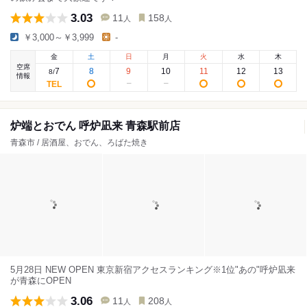
3.03
11
158
人
人
￥3,000～￥3,999
-
金
土
日
月
火
水
木
空席
7
8
9
10
11
12
13
8
/
情報
炉端とおでん 呼炉凪来 青森駅前店
青森市 / 居酒屋、おでん、ろばた焼き
5月28日 NEW OPEN 東京新宿アクセスランキング※1位"あの"呼炉凪来
が青森にOPEN
3.06
11
208
人
人