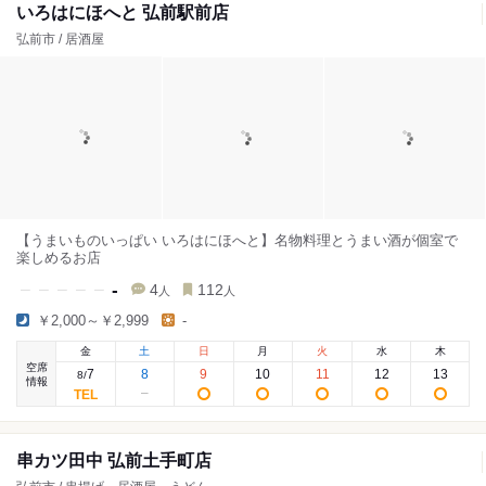
いろはにほへと 弘前駅前店
弘前市 / 居酒屋
【うまいものいっぱい いろはにほへと】名物料理とうまい酒が個室で
楽しめるお店
-
4
112
人
人
￥2,000～￥2,999
-
金
土
日
月
火
水
木
空席
7
8
9
10
11
12
13
8
/
情報
串カツ田中 弘前土手町店