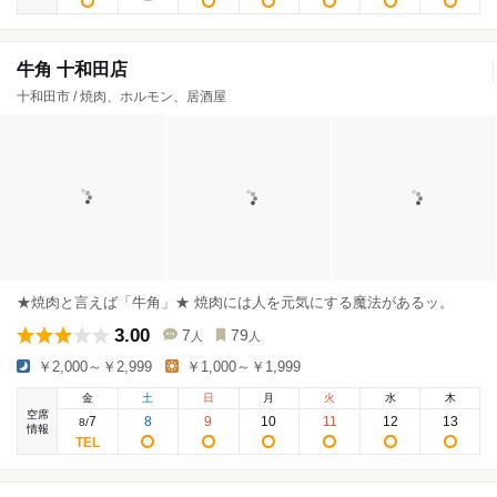
牛角 十和田店
十和田市 / 焼肉、ホルモン、居酒屋
★焼肉と言えば「牛角」★ 焼肉には人を元気にする魔法があるッ。
3.00
7
79
人
人
￥2,000～￥2,999
￥1,000～￥1,999
金
土
日
月
火
水
木
空席
7
8
9
10
11
12
13
8
/
情報