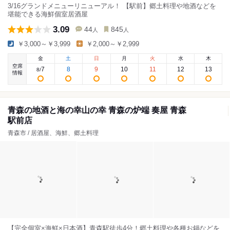
3/16グランドメニューリニューアル！ 【駅前】郷土料理や地酒などを
堪能できる海鮮個室居酒屋
3.09
44
845
人
人
￥3,000～￥3,999
￥2,000～￥2,999
金
土
日
月
火
水
木
空席
7
8
9
10
11
12
13
8
/
情報
青森の地酒と海の幸山の幸 青森の炉端 奏屋 青森
駅前店
青森市 / 居酒屋、海鮮、郷土料理
【完全個室×海鮮×日本酒】青森駅徒歩4分！郷土料理や各種お鍋などを