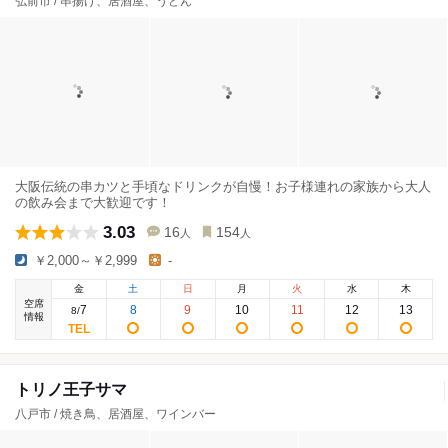
弘前市 / 串揚げ、居酒屋、うどん
大阪伝統の串カツと手頃なドリンクが自慢！お子様連れの家族から大人
の飲み会まで大歓迎です！
3.03
16
154
人
人
￥2,000～￥2,999
-
金
土
日
月
火
水
木
空席
7
8
9
10
11
12
13
8
/
情報
トリノ王子サマ
八戸市 / 焼き鳥、居酒屋、ワインバー