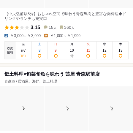
【中央弘前駅5分】おしゃれ空間で味わう青森馬肉と豊富な肉料理◆ド
リンクやランチも充実◎
3.15
15
360
人
人
￥3,000～￥3,999
￥1,000～￥1,999
金
土
日
月
火
水
木
空席
7
8
9
10
11
12
13
8
/
情報
郷土料理×旬菜旬魚を味わう 茜屋 青森駅前店
青森市 / 居酒屋、海鮮、郷土料理