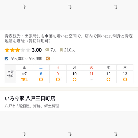
青森観光・出張時にも◆落ち着いた空間で、店内で捌いたお刺身と青森
地酒を堪能〈貸切利用可〉
3.00
7
210
人
人
￥5,000～￥5,999
-
金
土
日
月
火
水
木
空席
7
8
9
10
11
12
13
8
/
情報
いろり家 八戸三日町店
八戸市 / 居酒屋、海鮮、郷土料理