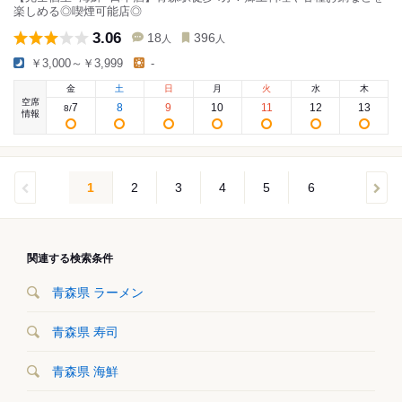
楽しめる◎喫煙可能店◎
3.06
18
396
人
人
￥3,000～￥3,999
-
金
土
日
月
火
水
木
空席
7
8
9
10
11
12
13
8
/
情報
1
2
3
4
5
6
関連する検索条件
青森県 ラーメン
青森県 寿司
青森県 海鮮