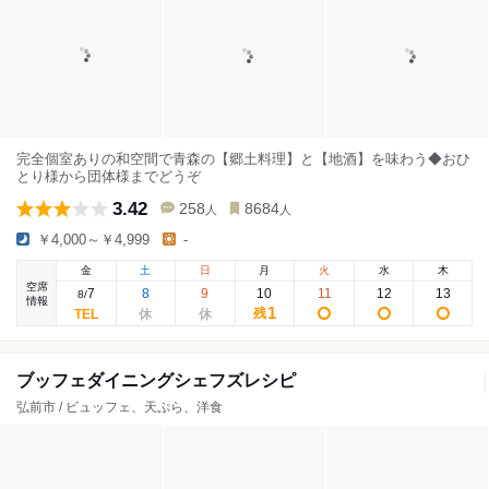
完全個室ありの和空間で青森の【郷土料理】と【地酒】を味わう◆おひ
とり様から団体様までどうぞ
3.42
258
8684
人
人
￥4,000～￥4,999
-
金
土
日
月
火
水
木
空席
7
8
9
10
11
12
13
8
/
情報
1
残
ブッフェダイニングシェフズレシピ
弘前市 / ビュッフェ、天ぷら、洋食