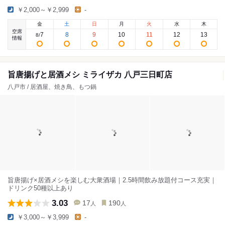
￥2,000～￥2,999
-
金
土
日
月
火
水
木
空席
7
8
9
10
11
12
13
8
/
情報
旨唐揚げと居酒メシ ミライザカ 八戸三日町店
八戸市 / 居酒屋、焼き鳥、もつ鍋
旨唐揚げ×居酒メシを楽しむ大衆酒場｜2.5時間飲み放題付コース充実｜
ドリンク50種以上あり
3.03
17
190
人
人
￥3,000～￥3,999
-