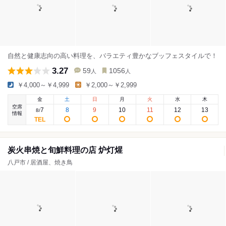
自然と健康志向の高い料理を、バラエティ豊かなブッフェスタイルで！
3.27
59
1056
人
人
￥4,000～￥4,999
￥2,000～￥2,999
金
土
日
月
火
水
木
空席
7
8
9
10
11
12
13
8
/
情報
炭火串焼と旬鮮料理の店 炉灯煋
八戸市 / 居酒屋、焼き鳥