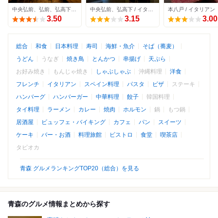
中央弘前、弘前、弘高下 / ピザ
中央弘前、弘高下 / イタリアン
本八戸 / イタリアン
3.50
3.15
3.00
総合
和食
日本料理
寿司
海鮮・魚介
そば（蕎麦）
うどん
うなぎ
焼き鳥
とんかつ
串揚げ
天ぷら
お好み焼き
もんじゃ焼き
しゃぶしゃぶ
沖縄料理
洋食
フレンチ
イタリアン
スペイン料理
パスタ
ピザ
ステーキ
ハンバーグ
ハンバーガー
中華料理
餃子
韓国料理
タイ料理
ラーメン
カレー
焼肉
ホルモン
鍋
もつ鍋
居酒屋
ビュッフェ・バイキング
カフェ
パン
スイーツ
ケーキ
バー・お酒
料理旅館
ビストロ
食堂
喫茶店
タピオカ
青森 グルメランキングTOP20（総合）を見る
青森のグルメ情報まとめから探す