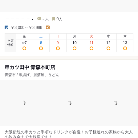
-
-
9
人
人
￥3,000～￥3,999
-
金
土
日
月
火
水
木
空席
7
8
9
10
11
12
13
8
/
情報
串カツ田中 青森本町店
青森市 / 串揚げ、居酒屋、うどん
大阪伝統の串カツと手頃なドリンクが自慢！お子様連れの家族から大人
の飲み会まで大歓迎です！