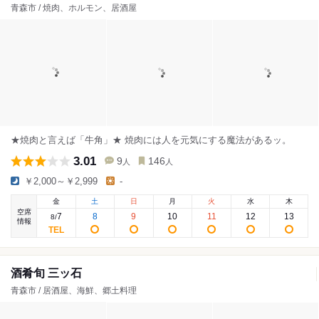
青森市 / 焼肉、ホルモン、居酒屋
★焼肉と言えば「牛角」★ 焼肉には人を元気にする魔法があるッ。
3.01
9
146
人
人
￥2,000～￥2,999
-
金
土
日
月
火
水
木
空席
7
8
9
10
11
12
13
8
/
情報
酒肴旬 三ッ石
青森市 / 居酒屋、海鮮、郷土料理