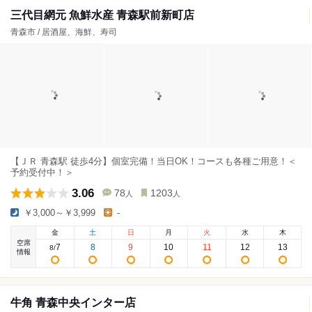
三代目網元 魚鮮水産 青森駅前新町店
青森市 / 居酒屋、海鮮、寿司
【ＪＲ 青森駅 徒歩4分】個室完備！当日OK！コースも各種ご用意！＜
予約受付中！＞
3.06
78
1203
人
人
￥3,000～￥3,999
-
金
土
日
月
火
水
木
空席
7
8
9
10
11
12
13
8
/
情報
牛角 青森中央インター店