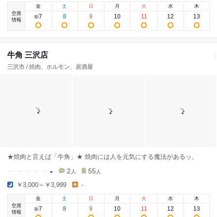
金
土
日
月
火
水
木
空席
7
8
9
10
11
12
13
8
/
情報
牛角 三沢店
三沢市 / 焼肉、ホルモン、居酒屋
★焼肉と言えば「牛角」★ 焼肉には人を元気にする魔法があるッ。
-
2
55
人
人
￥3,000～￥3,999
-
金
土
日
月
火
水
木
空席
7
8
9
10
11
12
13
8
/
情報