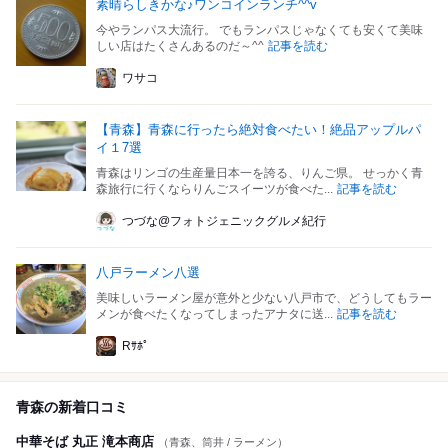
素晴らしきかな♪ワンコインランチ^^v
今やランパス大流行。 でもランパスじゃなくても安くて美味
しい店はたくさんあるのだ～^^
記事を読む
ワサコ
【青森】青森に行ったら絶対食べたい！絶品アップルパ
イ１7選
青森はリンゴの生産量日本一を誇る、りんご県。 せっかく青
森旅行に行くならりんごスイーツが食べた...
記事を読む
つづな@フォトジェニックグルメ紀行
八戸ラーメン八選
美味しいラーメン屋が意外と少ない八戸市で、どうしてもラー
メンが食べたくなってしまったアナタに送...
記事を読む
Rｻﾎﾟ
青森の新着口コミ
中華そば 丸正 滝本商店
（青森、筒井 / ラーメン）