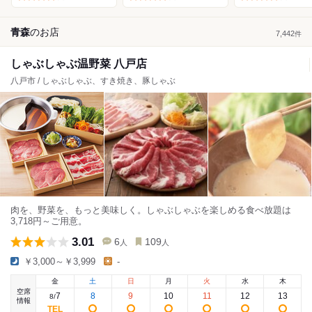
青森
の
お店
7,442
件
しゃぶしゃぶ温野菜 八戸店
八戸市 / しゃぶしゃぶ、すき焼き、豚しゃぶ
肉を、野菜を、もっと美味しく。しゃぶしゃぶを楽しめる食べ放題は
3,718円～ご用意。
3.01
6
109
人
人
￥3,000～￥3,999
-
金
土
日
月
火
水
木
空席
7
8
9
10
11
12
13
8
/
情報