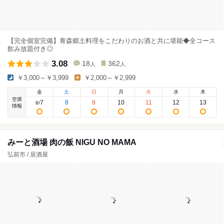
【完全個室完備】青森郷土料理をこだわりのお酒と共に堪能◆全コース
飲み放題付き◎
3.08
18
362
人
人
￥3,000～￥3,999
￥2,000～￥2,999
金
土
日
月
火
水
木
空席
7
8
9
10
11
12
13
8
/
情報
みーと酒場 肉の飯 NIGU NO MAMA
弘前市 / 居酒屋