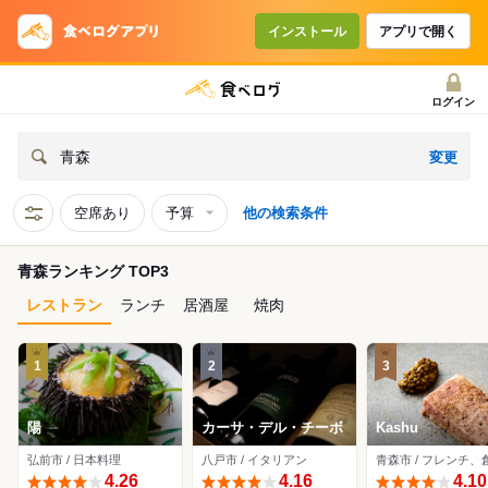
インストール
アプリで開く
ログイン
変更
青森
空席あり
予算
他の検索条件
青森ランキング TOP3
レストラン
ランチ
居酒屋
焼肉
1
2
3
陽
カーサ・デル・チーボ
Kashu
弘前市 / 日本料理
八戸市 / イタリアン
4.26
4.16
4.10