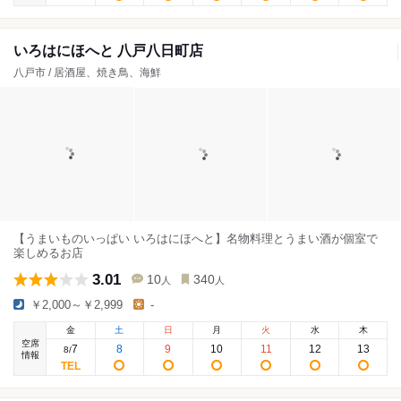
いろはにほへと 八戸八日町店
八戸市 / 居酒屋、焼き鳥、海鮮
【うまいものいっぱい いろはにほへと】名物料理とうまい酒が個室で
楽しめるお店
3.01
10
340
人
人
￥2,000～￥2,999
-
金
土
日
月
火
水
木
空席
7
8
9
10
11
12
13
8
/
情報