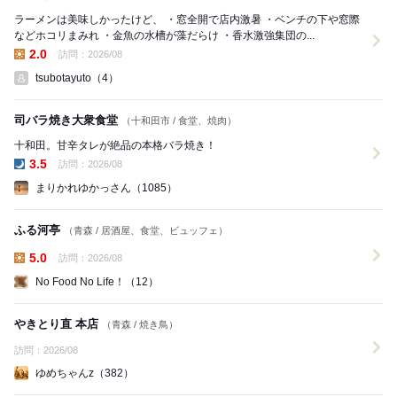
ラーメンは美味しかったけど、 ・窓全開で店内激暑 ・ベンチの下や窓際
などホコリまみれ ・金魚の水槽が藻だらけ ・香水激強集団の...
2.0
訪問：2026/08
昼の点数:
tsubotayuto（4）
司バラ焼き大衆食堂
（十和田市 / 食堂、焼肉）
十和田。甘辛タレが絶品の本格バラ焼き！
3.5
訪問：2026/08
夜の点数:
まりかれゆかっさん（1085）
ふる河亭
（青森 / 居酒屋、食堂、ビュッフェ）
5.0
訪問：2026/08
昼の点数:
No Food No Life！（12）
やきとり直 本店
（青森 / 焼き鳥）
訪問：2026/08
ゆめちゃんz（382）