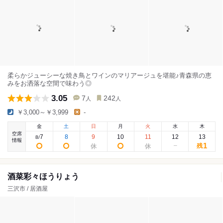
柔らかジューシーな焼き鳥とワインのマリアージュを堪能♪青森県の恵
みをお洒落な空間で味わう◎
3.05
7
242
人
人
￥3,000～￥3,999
-
金
土
日
月
火
水
木
空席
7
8
9
10
11
12
13
8
/
情報
1
残
酒菜彩々ほうりょう
三沢市 / 居酒屋