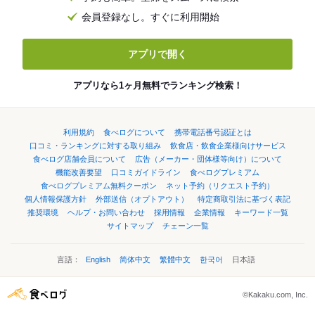
会員登録なし。すぐに利用開始
アプリで開く
アプリなら1ヶ月無料でランキング検索！
利用規約
食べログについて
携帯電話番号認証とは
口コミ・ランキングに対する取り組み
飲食店・飲食企業様向けサービス
食べログ店舗会員について
広告（メーカー・団体様等向け）について
機能改善要望
口コミガイドライン
食べログプレミアム
食べログプレミアム無料クーポン
ネット予約（リクエスト予約）
個人情報保護方針
外部送信（オプトアウト）
特定商取引法に基づく表記
推奨環境
ヘルプ・お問い合わせ
採用情報
企業情報
キーワード一覧
サイトマップ
チェーン一覧
言語：
English
简体中文
繁體中文
한국어
日本語
©Kakaku.com, Inc.