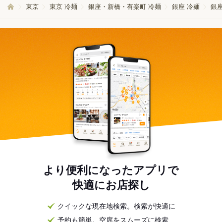
東京
東京 冷麺
銀座・新橋・有楽町 冷麺
銀座 冷麺
銀座
より便利になったアプリで
快適にお店探し
クイックな現在地検索。検索が快適に
予約も簡単。空席をスムーズに検索