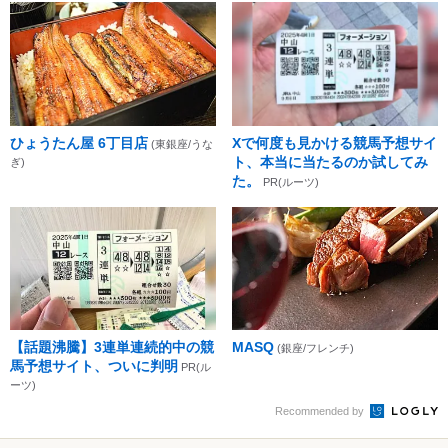
ひょうたん屋 6丁目店
Xで何度も見かける競馬予想サイ
(東銀座/うな
ト、本当に当たるのか試してみ
ぎ)
た。
PR(ルーツ)
【話題沸騰】3連単連続的中の競
MASQ
(銀座/フレンチ)
馬予想サイト、ついに判明
PR(ル
ーツ)
Recommended by