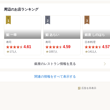
周辺のお店ランキング
1
2
3
鮨 一幸
鮨 あらい
銀座 しのはら
寿司
寿司
日本料理
4.61
4.59
4.57
171人
1057人
1411人
銀座
のレストラン情報を見る
関連の情報をすべて表示する
広告を非表示