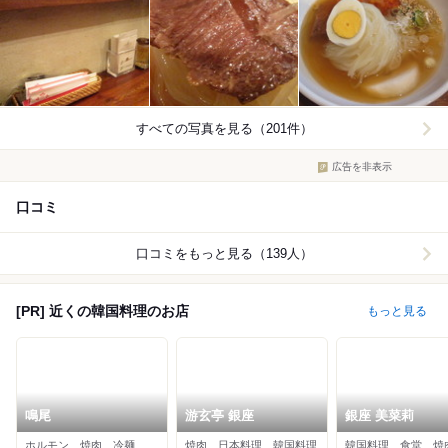
すべての写真を見る（201件）
広告を非表示
口コミ
口コミをもっと見る（139人）
[PR] 近くの韓国料理のお店
もっと見る
鳴尾
游玄亭 銀座
銀座 美菜莉
ホルモン、焼肉、冷麺
焼肉、日本料理、韓国料理
韓国料理、食堂、焼