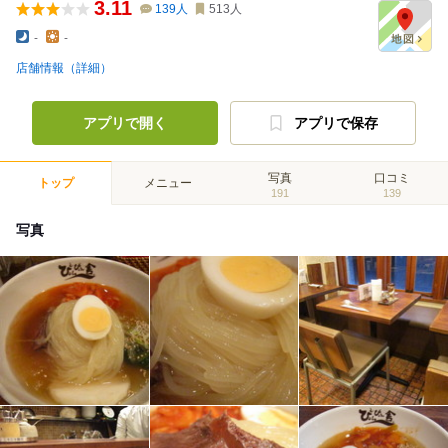
3.11
139
人
513
人
-
-
店舗情報（詳細）
アプリで開く
アプリで保存
写真
口コミ
トップ
メニュー
191
139
写真