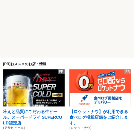
[PR]おススメのお店・情報
PR
PR
冷えと品質にこだわる生ビー
【ロケットナウ】が利用できる
ル。スーパードライ SUPERCO
食べログ掲載店舗をご紹介しま
LD認定店
す。
(アサヒビール)
(ロケットナウ)