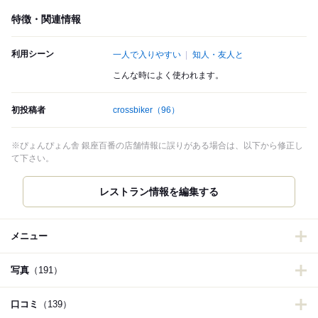
特徴・関連情報
利用シーン
一人で入りやすい
知人・友人と
こんな時によく使われます。
初投稿者
crossbiker
（96）
※ぴょんぴょん舎 銀座百番の店舗情報に誤りがある場合は、以下から修正し
て下さい。
レストラン情報を編集する
メニュー
写真
（191）
口コミ
（139）