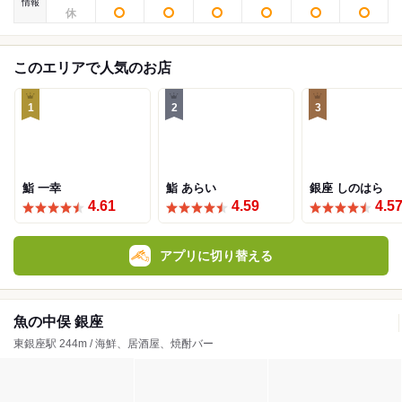
情報
このエリアで人気のお店
1
2
3
鮨 一幸
鮨 あらい
銀座 しのはら
4.61
4.59
4.5
アプリに切り替える
魚の中俣 銀座
東銀座駅 244m / 海鮮、居酒屋、焼酎バー