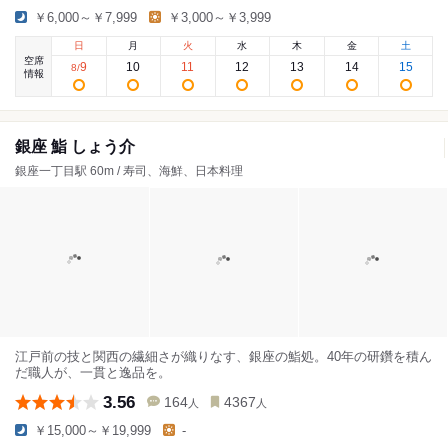
￥6,000～￥7,999
￥3,000～￥3,999
日
月
火
水
木
金
土
空席
9
10
11
12
13
14
15
8
/
情報
銀座 鮨 しょう介
銀座一丁目駅 60m / 寿司、海鮮、日本料理
江戸前の技と関西の繊細さが織りなす、銀座の鮨処。40年の研鑽を積ん
だ職人が、一貫と逸品を。
3.56
164
4367
人
人
￥15,000～￥19,999
-