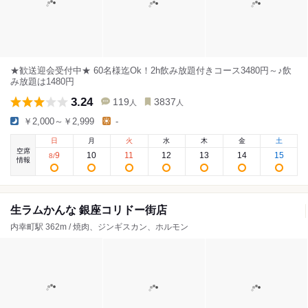
★歓送迎会受付中★ 60名様迄Ok！2h飲み放題付きコース3480円～♪飲
み放題は1480円
3.24
119
3837
人
人
￥2,000～￥2,999
-
日
月
火
水
木
金
土
空席
9
10
11
12
13
14
15
8
/
情報
生ラムかんな 銀座コリドー街店
内幸町駅 362m / 焼肉、ジンギスカン、ホルモン