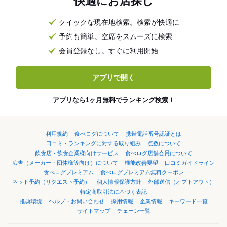
快適にお店探し
クイックな現在地検索。検索が快適に
予約も簡単。空席をスムーズに検索
会員登録なし。すぐに利用開始
アプリで開く
アプリなら1ヶ月無料でランキング検索！
利用規約
食べログについて
携帯電話番号認証とは
口コミ・ランキングに対する取り組み
点数について
飲食店・飲食企業様向けサービス
食べログ店舗会員について
広告（メーカー・団体様等向け）について
機能改善要望
口コミガイドライン
食べログプレミアム
食べログプレミアム無料クーポン
ネット予約（リクエスト予約）
個人情報保護方針
外部送信（オプトアウト）
特定商取引法に基づく表記
推奨環境
ヘルプ・お問い合わせ
採用情報
企業情報
キーワード一覧
サイトマップ
チェーン一覧