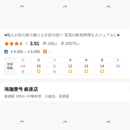
■職人が目の前で織りなす匠の技ー 至高の鮮魚料理をカジュアルに■
3.51
246
20075
人
人
￥8,000～￥9,999
-
日
月
火
水
木
金
土
空席
9
10
11
12
13
14
15
8
/
情報
珞珈壹号 銀座店
銀座駅 195m / 中華料理、小籠包、居酒屋