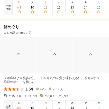
日
月
火
水
木
金
土
空席
9
10
11
12
13
14
15
8
/
情報
鮨めぐり
東銀座駅 233m / 寿司
東銀座駅より徒歩2分。二十四節気の味覚が味わえる江戸前寿司にて、
季節の移ろいを愉しむ
3.54
42
2368
人
人
￥15,000～￥19,999
￥8,000～￥9,999
日
月
火
水
木
金
土
空席
9
10
11
12
13
14
15
8
/