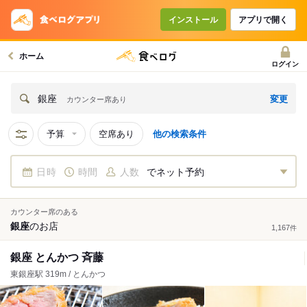
インストール
アプリで開く
ホーム
ログイン
変更
銀座
カウンター席あり
予算
空席あり
他の検索条件
日時
時間
人数
でネット予約
カウンター席のある
銀座
の
お店
1,167
件
銀座 とんかつ 斉藤
東銀座駅 319m / とんかつ