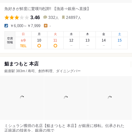
魚好きが鮮度に驚嘆!!絶讃!! 【漁港⇒銀座へ直接】
3.46
332
24897
人
人
￥6,000～￥7,999
-
日
月
火
水
木
金
土
空席
9
10
11
12
13
14
15
8
/
情報
鮨まつもと 本店
銀座駅 383m / 寿司、創作料理、ダイニングバー
ミシュラン獲得の名店【鮨まつもと 本店】が銀座に移転。伝承された
正統派の技術を、銀座の地で