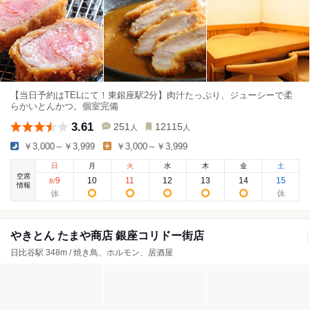
【当日予約はTELにて！東銀座駅2分】肉汁たっぷり、ジューシーで柔
らかいとんかつ。個室完備
3.61
251
12115
人
人
￥3,000～￥3,999
￥3,000～￥3,999
日
月
火
水
木
金
土
空席
9
10
11
12
13
14
15
8
/
情報
やきとん たまや商店 銀座コリドー街店
日比谷駅 348m / 焼き鳥、ホルモン、居酒屋