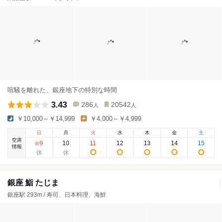
喧騒を離れた、銀座地下の特別な時間
3.43
286
20542
人
人
￥10,000～￥14,999
￥4,000～￥4,999
日
月
火
水
木
金
土
空席
9
10
11
12
13
14
15
8
/
情報
銀座 鮨 たじま
銀座駅 293m / 寿司、日本料理、海鮮