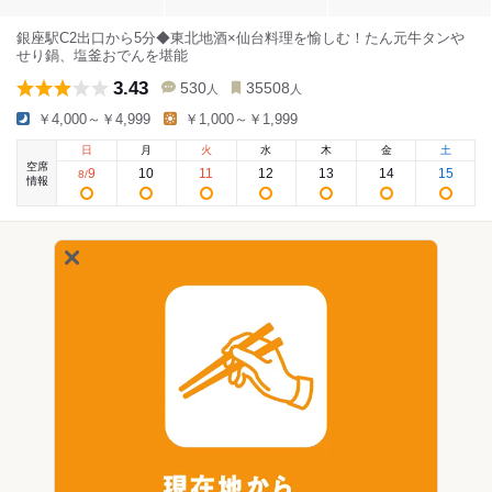
銀座駅C2出口から5分◆東北地酒×仙台料理を愉しむ！たん元牛タンや
せり鍋、塩釜おでんを堪能
3.43
530
35508
人
人
￥4,000～￥4,999
￥1,000～￥1,999
日
月
火
水
木
金
土
空席
9
10
11
12
13
14
15
8
/
情報