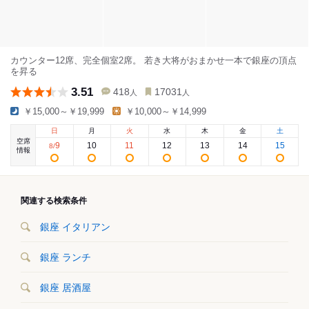
カウンター12席、完全個室2席。 若き大将がおまかせ一本で銀座の頂点
を昇る
3.51
418
17031
人
人
￥15,000～￥19,999
￥10,000～￥14,999
日
月
火
水
木
金
土
空席
9
10
11
12
13
14
15
8
/
情報
関連する検索条件
銀座 イタリアン
銀座 ランチ
銀座 居酒屋