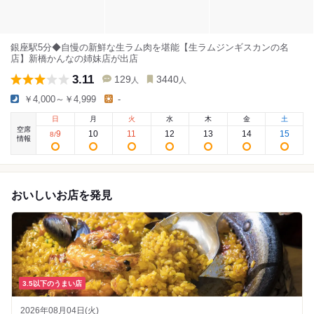
銀座駅5分◆自慢の新鮮な生ラム肉を堪能【生ラムジンギスカンの名
店】新橋かんなの姉妹店が出店
3.11
129
3440
人
人
￥4,000～￥4,999
-
日
月
火
水
木
金
土
空席
9
10
11
12
13
14
15
8
/
情報
おいしいお店を発見
3.5以下のうまい店
2026年08月04日(火)