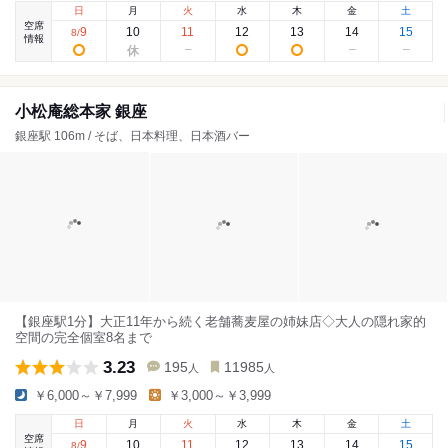
日
月
火
水
木
金
土
空席
9
10
11
12
13
14
15
8
/
情報
小松庵総本家 銀座
銀座駅 106m / そば、日本料理、日本酒バー
【銀座駅1分】大正11年から続く老舗蕎麦屋の姉妹店◇大人の隠れ家的
空間の完全個室8名まで
3.23
195
11985
人
人
￥6,000～￥7,999
￥3,000～￥3,999
日
月
火
水
木
金
土
空席
9
10
11
12
13
14
15
8
/