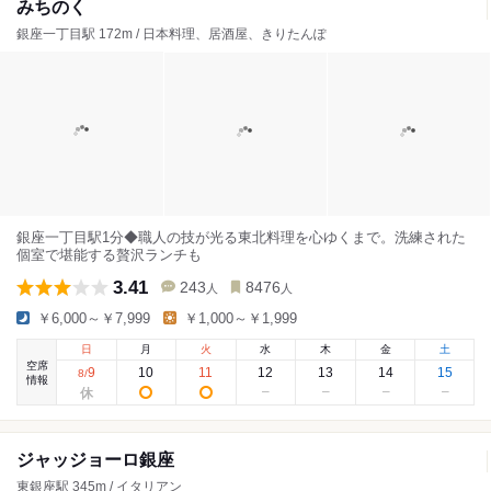
みちのく
銀座一丁目駅 172m / 日本料理、居酒屋、きりたんぽ
銀座一丁目駅1分◆職人の技が光る東北料理を心ゆくまで。洗練された
個室で堪能する贅沢ランチも
3.41
243
8476
人
人
￥6,000～￥7,999
￥1,000～￥1,999
日
月
火
水
木
金
土
空席
9
10
11
12
13
14
15
8
/
情報
ジャッジョーロ銀座
東銀座駅 345m / イタリアン