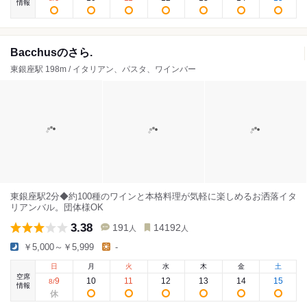
情報
Bacchusのさら.
東銀座駅 198m / イタリアン、パスタ、ワインバー
東銀座駅2分◆約100種のワインと本格料理が気軽に楽しめるお洒落イタ
リアンバル。団体様OK
3.38
191
14192
人
人
￥5,000～￥5,999
-
日
月
火
水
木
金
土
空席
9
10
11
12
13
14
15
8
/
情報