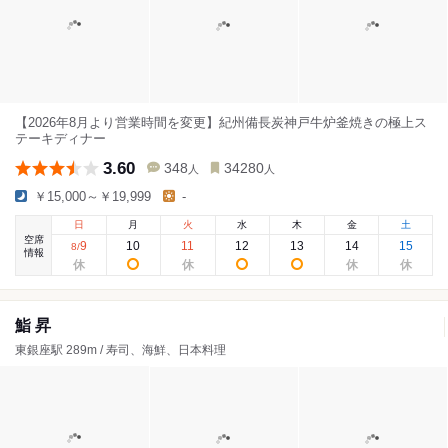
【2026年8月より営業時間を変更】紀州備長炭神戸牛炉釜焼きの極上ス
テーキディナー
3.60
348
34280
人
人
￥15,000～￥19,999
-
日
月
火
水
木
金
土
空席
9
10
11
12
13
14
15
8
/
情報
鮨 昇
東銀座駅 289m / 寿司、海鮮、日本料理