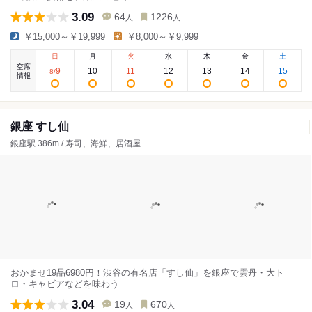
3.09
64
1226
人
人
￥15,000～￥19,999
￥8,000～￥9,999
日
月
火
水
木
金
土
空席
9
10
11
12
13
14
15
8
/
情報
銀座 すし仙
銀座駅 386m / 寿司、海鮮、居酒屋
おかませ19品6980円！渋谷の有名店「すし仙」を銀座で雲丹・大ト
ロ・キャビアなどを味わう
3.04
19
670
人
人