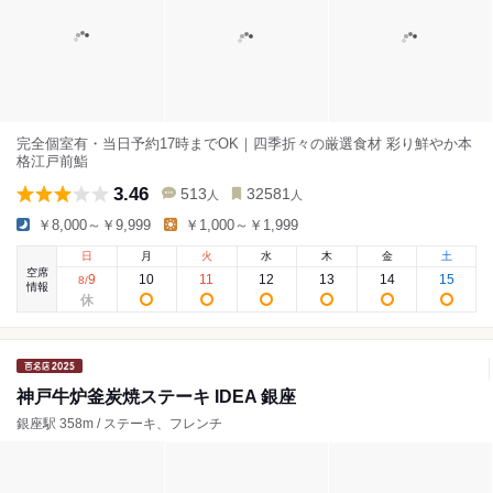
完全個室有・当日予約17時までOK｜四季折々の厳選食材 彩り鮮やか本
格江戸前鮨
3.46
513
32581
人
人
￥8,000～￥9,999
￥1,000～￥1,999
日
月
火
水
木
金
土
空席
9
10
11
12
13
14
15
8
/
情報
神戸牛炉釜炭焼ステーキ IDEA 銀座
銀座駅 358m / ステーキ、フレンチ