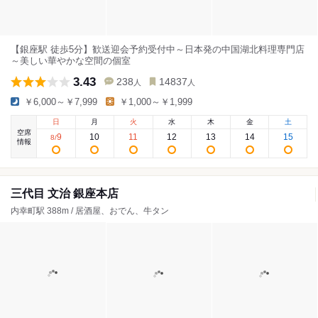
【銀座駅 徒歩5分】歓送迎会予約受付中～日本発の中国湖北料理専門店
～美しい華やかな空間の個室
3.43
238
14837
人
人
￥6,000～￥7,999
￥1,000～￥1,999
日
月
火
水
木
金
土
空席
9
10
11
12
13
14
15
8
/
情報
三代目 文治 銀座本店
内幸町駅 388m / 居酒屋、おでん、牛タン