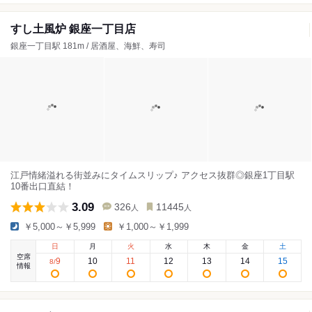
すし土風炉 銀座一丁目店
銀座一丁目駅 181m / 居酒屋、海鮮、寿司
江戸情緒溢れる街並みにタイムスリップ♪ アクセス抜群◎銀座1丁目駅
10番出口直結！
3.09
326
11445
人
人
￥5,000～￥5,999
￥1,000～￥1,999
日
月
火
水
木
金
土
空席
9
10
11
12
13
14
15
8
/
情報