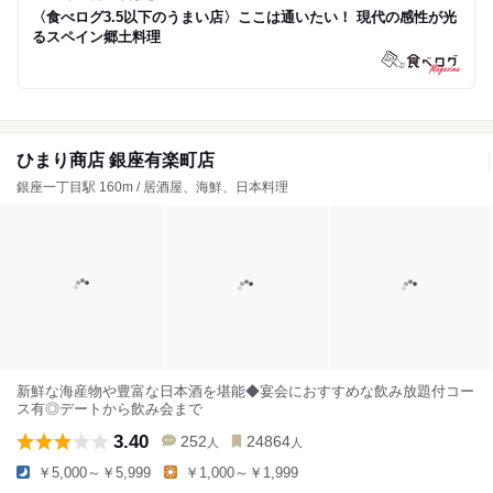
〈食べログ3.5以下のうまい店〉ここは通いたい！ 現代の感性が光
るスペイン郷土料理
ひまり商店 銀座有楽町店
銀座一丁目駅 160m / 居酒屋、海鮮、日本料理
新鮮な海産物や豊富な日本酒を堪能◆宴会におすすめな飲み放題付コー
ス有◎デートから飲み会まで
3.40
252
24864
人
人
￥5,000～￥5,999
￥1,000～￥1,999