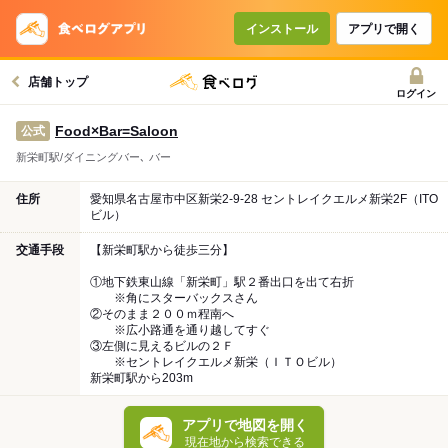
インストール
アプリで開く
店舗トップ
ログイン
Food×Bar=Saloon
公式
新栄町駅/ダイニングバー､ バー
住所
愛知県名古屋市中区新栄2-9-28 セントレイクエルメ新栄2F（ITO
ビル）
交通手段
【新栄町駅から徒歩三分】
①地下鉄東山線「新栄町」駅２番出口を出て右折
※角にスターバックスさん
②そのまま２００ｍ程南へ
※広小路通を通り越してすぐ
③左側に見えるビルの２Ｆ
※セントレイクエルメ新栄（ＩＴＯビル）
新栄町駅から203m
アプリで地図を開く
現在地から検索できる