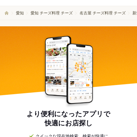
愛知
愛知 チーズ料理 チーズ
名古屋 チーズ料理 チーズ
新
より便利になったアプリで
快適にお店探し
クイックな現在地検索。検索が快適に