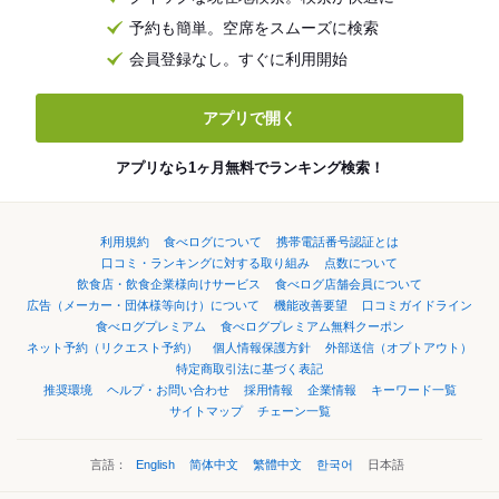
予約も簡単。空席をスムーズに検索
会員登録なし。すぐに利用開始
アプリで開く
アプリなら1ヶ月無料でランキング検索！
利用規約
食べログについて
携帯電話番号認証とは
口コミ・ランキングに対する取り組み
点数について
飲食店・飲食企業様向けサービス
食べログ店舗会員について
広告（メーカー・団体様等向け）について
機能改善要望
口コミガイドライン
食べログプレミアム
食べログプレミアム無料クーポン
ネット予約（リクエスト予約）
個人情報保護方針
外部送信（オプトアウト）
特定商取引法に基づく表記
推奨環境
ヘルプ・お問い合わせ
採用情報
企業情報
キーワード一覧
サイトマップ
チェーン一覧
言語：
English
简体中文
繁體中文
한국어
日本語