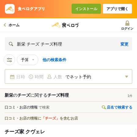
インストール
アプリで開く
ホーム
ログイン
変更
新栄 チーズ チーズ料理
予算
他の検索条件
日時
時間
人数
でネット予約
新栄
の
チーズ
に関する
チーズ料理
1
件
口コミ・お店の情報
で検索
店名で検索する
口コミ・お店の情報に
「チーズ」
を含むお店
チーズ家 クヴェレ