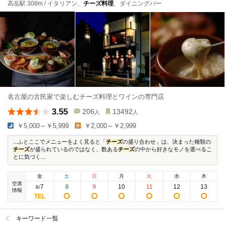
高岳駅 308m / イタリアン、
チーズ料理
、ダイニングバー
名古屋の古民家で楽しむチーズ料理とワインの専門店
3.55
206
13492
人
人
￥5,000～￥5,999
￥2,000～￥2,999
...ふとここでメニューをよく見ると「
チーズ
の盛り合わせ」は、決まった種類の
チーズ
が盛られているのではなく、数ある
チーズ
の中から好きなモノを選べるこ
とに気づく...
金
土
日
月
火
水
木
空席
7
8
9
10
11
12
13
8
/
情報
キーワード一覧