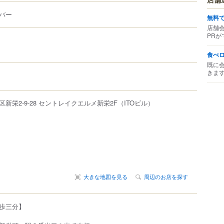
バー
無料
店舗
PRが
食べ
既に
きま
区
新栄
2-9-28
セントレイクエルメ新栄2F（ITOビル）
大きな地図を見る
周辺のお店を探す
歩三分】