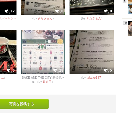
5
12
0
0
スパマキシマ
（by
きたさまん
）
（by
きたさまん
）
0
28
5
まん
）
SAKE AND THE CITY 新栄酒バ
（by
takayo817
）
ル
（by
鉄道王
）
写真を投稿する