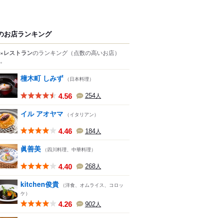
のお店ランキング
×レストラン
のランキング
（点数の高いお店）
。
橦木町 しみず
（日本料理）
4.56
254
人
イル アオヤマ
（イタリアン）
4.46
184
人
眞善美
（四川料理、中華料理）
4.40
268
人
kitchen俊貴
（洋食、オムライス、コロッ
ケ）
4.26
902
人