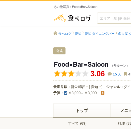
その他写真 : Food×Bar=Saloon
食べログ
食べログ
愛知
愛知 ダイニングバー
名古屋 
公式
Food×Bar=Saloon
（サルーン）
3.06
15
人
4
最寄り駅：
新栄町駅
[
愛知
]
ジャンル：
ダイ
予算：
￥3,000～￥3,999
-
トップ
メニ
すべて
(
)
料理
(
69
3