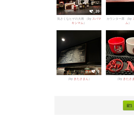
20
気さくなヒゲの大将
（by
スパマ
カウンター席
（by
キシマム
）
ム
）
0
（by
きたさまん
）
（by
きたさ