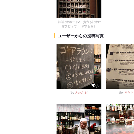
来店記念ボード♪ 貴方も記念に
ぜひどうぞ！
（by お店）
ユーザーからの投稿写真
0
（by
きたさま
）
（by
きたさ