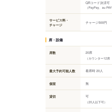
QRコード決済可
（PayPay、au PA
サービス料・
チャージ500円
チャージ
席・設備
20席
席数
（カウンター12席
着席時 20人
最大予約可能人数
無
個室
可
貸切
（20人以下可）