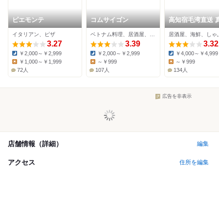
ピエモンテ
コムサイゴン
高知宿毛湾直送 
処 ざまに
イタリアン、ピザ
ベトナム料理、居酒屋、ダイニングバー
3.27
3.39
3.32
￥2,000～￥2,999
￥2,000～￥2,999
￥4,000～￥4,999
Dinner:
Dinner:
Dinner:
￥1,000～￥1,999
～￥999
～￥999
Lunch:
Lunch:
Lunch:
72人
107人
134人
広告を非表示
店舗情報（詳細）
編集
アクセス
住所を編集