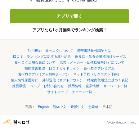
アプリで開く
アプリなら1ヶ月無料でランキング検索！
利用規約
食べログについて
携帯電話番号認証とは
口コミ・ランキングに対する取り組み
飲食店・飲食企業様向けサービス
食べログ店舗会員について
広告（メーカー・団体様等向け）について
機能改善要望
口コミガイドライン
食べログプレミアム
食べログプレミアム無料クーポン
ネット予約（リクエスト予約）
個人情報保護方針
外部送信（オプトアウト）
特定商取引法に基づく表記
推奨環境
ヘルプ・お問い合わせ
採用情報
企業情報
キーワード一覧
サイトマップ
チェーン一覧
言語：
English
简体中文
繁體中文
한국어
日本語
©Kakaku.com, Inc.