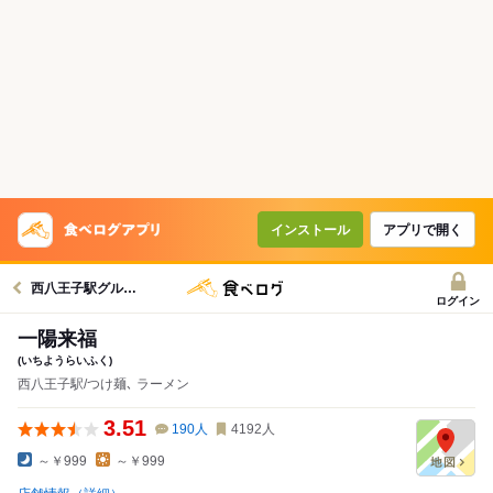
インストール
アプリで開く
西八王子駅グルメへ
ログイン
一陽来福
(いちようらいふく)
西八王子駅/つけ麺､ ラーメン
3.51
190
人
4192
人
～￥999
～￥999