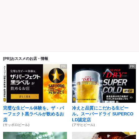
[PR]おススメのお店・情報
PR
PR
完璧な生ビール体験を。ザ・パ
冷えと品質にこだわる生ビー
ーフェクト黒ラベルが飲めるお
ル。スーパードライ SUPERCO
店
LD認定店
(サッポロビール)
(アサヒビール)