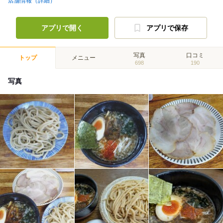
店舗情報（詳細）
アプリで開く
アプリで保存
写真
口コミ
トップ
メニュー
698
190
写真