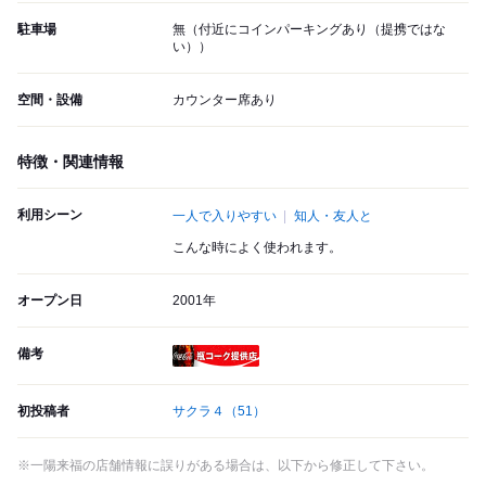
駐車場
無（付近にコインパーキングあり（提携ではな
い））
空間・設備
カウンター席あり
特徴・関連情報
利用シーン
一人で入りやすい
知人・友人と
こんな時によく使われます。
オープン日
2001年
備考
瓶コーク提供店
初投稿者
サクラ４
（51）
※一陽来福の店舗情報に誤りがある場合は、以下から修正して下さい。