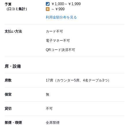
￥1,000～￥1,999
予算
（口コミ集計）
～￥999
利用金額分布を見る
支払い方法
カード不可
電子マネー不可
QRコード決済不可
席・設備
席数
17席（カウンター5席、4名テーブル3つ）
個室
無
貸切
不可
禁煙・喫煙
全席禁煙