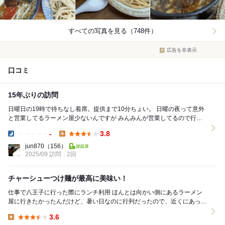
すべての写真を見る（748件）
広告を非表示
口コミ
15年ぶりの訪問
日曜日の19時で待ちなし着席。提供まで10分ちょい。 日曜の夜って意外
と営業してるラーメン屋少ないんですが みんみんが営業してるので行っ
てみたら、まぁ並んでる訳でパスしてこ...
-
3.8
Dinner:
Lunch:
jun870
（156）
2025/09 訪問
2回
チャーシューつけ麺が最高に美味い！
仕事で八王子に行った際にランチ利用 ほんとは向かい側にあるラーメン
屋に行きたかったんだけど、暑い日なのに行列だったので、近くにあった
この店に行きました あまり期待せずに入ったけ...
3.6
Lunch: