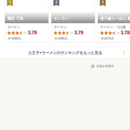
1
2
3
麺笑 巧真
タンタン
煮干鰮らーめん 圓
王子本店
ラーメン
ラーメン
ラーメン、つけ麺
3.79
3.79
3.78
1668人
1566人
2678人
八王子×ラーメン
のランキングをもっと見る
広告を非表示