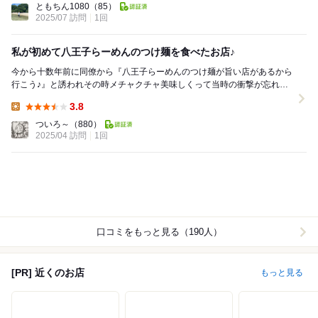
ともちん1080
（85）
2025/07 訪問
1回
私が初めて八王子らーめんのつけ麺を食べたお店♪
今から十数年前に同僚から『八王子らーめんのつけ麺が旨い店があるから
行こう♪』と誘われその時メチャクチャ美味しくって当時の衝撃が忘れら
れず今でも近くに来た時には伺っているお店です。 ...
3.8
Lunch:
ついろ～
（880）
2025/04 訪問
1回
口コミをもっと見る（190人）
[PR] 近くのお店
もっと見る