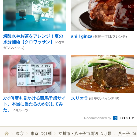
炭酸水やお茶をアレンジ！夏の
ahill ginza
(銀座一丁目/フレンチ)
水分補給【クロワッサン】
PR(マ
ガジンハウス)
Xで何度も見かける競馬予想サイ
スリオラ
(銀座/スペイン料理)
ト、本当に当たるのか試してみ
た。
PR(ルーツ)
Recommended by
東京
東京 つけ麺
立川市・八王子市周辺 つけ麺
八王子 つ