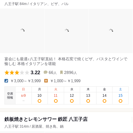
八王子駅 84m / イタリアン、ピザ、バル
宴会にも最適♪八王子駅直結！ 本格石窯で焼くピザ、パスタとワインで
愉しむ 本格イタリアンを堪能
3.22
66
2896
人
人
￥3,000～￥3,999
￥1,000～￥1,999
日
月
火
水
木
金
土
空席
9
10
11
12
13
14
15
8
/
情報
鉄板焼きとレモンサワー 鉄匠 八王子店
八王子駅 314m / 居酒屋、焼き鳥、鍋