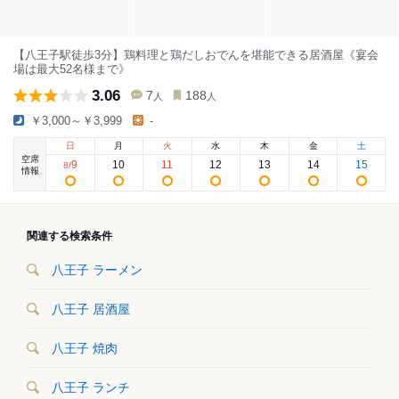
【八王子駅徒歩3分】鶏料理と鶏だしおでんを堪能できる居酒屋《宴会
場は最大52名様まで》
3.06
7
188
人
人
￥3,000～￥3,999
-
日
月
火
水
木
金
土
空席
9
10
11
12
13
14
15
8
/
情報
関連する検索条件
八王子 ラーメン
八王子 居酒屋
八王子 焼肉
八王子 ランチ