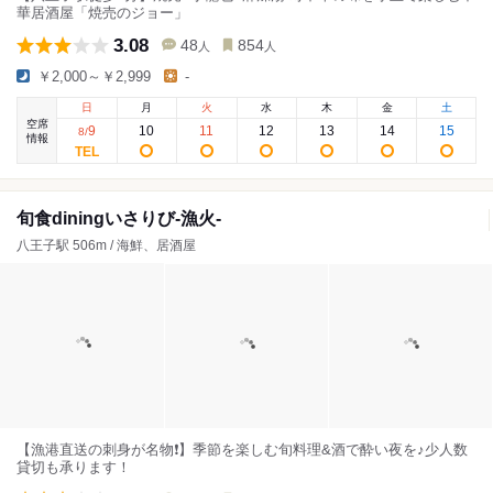
華居酒屋「焼売のジョー」
3.08
48
854
人
人
￥2,000～￥2,999
-
日
月
火
水
木
金
土
空席
9
10
11
12
13
14
15
8
/
情報
旬食diningいさりび-漁火-
八王子駅 506m / 海鮮、居酒屋
【漁港直送の刺身が名物❗️】季節を楽しむ旬料理&酒で酔い夜を♪少人数
貸切も承ります！