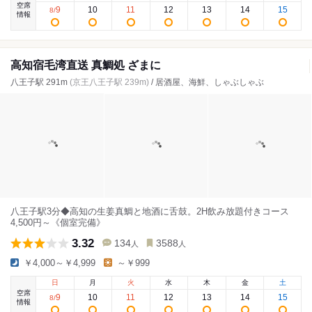
空席
9
10
11
12
13
14
15
8
/
情報
高知宿毛湾直送 真鯛処 ざまに
八王子駅 291m
(京王八王子駅 239m)
/ 居酒屋、海鮮、しゃぶしゃぶ
八王子駅3分◆高知の生姜真鯛と地酒に舌鼓。2H飲み放題付きコース
4,500円～《個室完備》
3.32
134
3588
人
人
￥4,000～￥4,999
～￥999
日
月
火
水
木
金
土
空席
9
10
11
12
13
14
15
8
/
情報