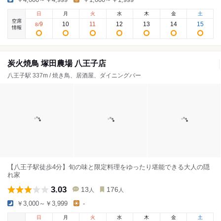
日
月
火
水
木
金
土
空席
9
10
11
12
13
14
15
8
/
情報
炭火焼鳥 塚田農場 八王子店
八王子駅 337m / 焼き鳥、居酒屋、ダイニングバー
【八王子駅徒歩4分】旬の味と限定料理をゆったり堪能できる大人の隠
れ家
3.03
13
176
人
人
￥3,000～￥3,999
-
日
月
火
水
木
金
土