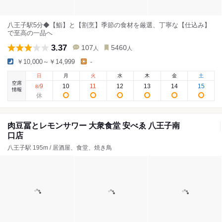
八王子駅5分◆【鮨】と【割烹】季節の食材を厳選、丁寧な【仕込み】
で至高の一品へ
3.37
107
5460
人
人
￥10,000～￥14,999
-
日
月
火
水
木
金
土
空席
9
10
11
12
13
14
15
8
/
情報
肉豆冨とレモンサワー 大衆食堂 安べゑ 八王子南
口店
八王子駅 195m / 居酒屋、食堂、焼き鳥