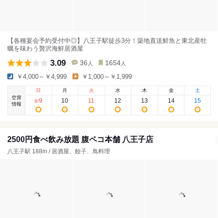
【各種宴会予約受付中◎】八王子駅徒歩3分！築地直送鮮魚と東北産牡
蠣を味わう贅沢海鮮居酒屋
3.09
36
1654
人
人
￥4,000～￥4,999
￥1,000～￥1,999
日
月
火
水
木
金
土
空席
9
10
11
12
13
14
15
8
/
情報
2500円食べ飲み放題 腹ペコ本舗 八王子店
八王子駅 188m / 居酒屋、餃子、鳥料理