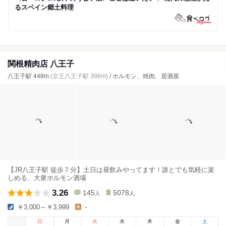
るスペイン郷土料理
関根精肉店 八王子
八王子駅 448m
(京王八王子駅 398m)
/ ホルモン、焼肉、居酒屋
【JR八王子駅 徒歩７分】土日は昼飲みやってます！誰とでも気軽に楽
しめる、大衆ホルモン酒場
3.26
145
5078
人
人
￥3,000～￥3,999
-
日
月
火
水
木
金
土