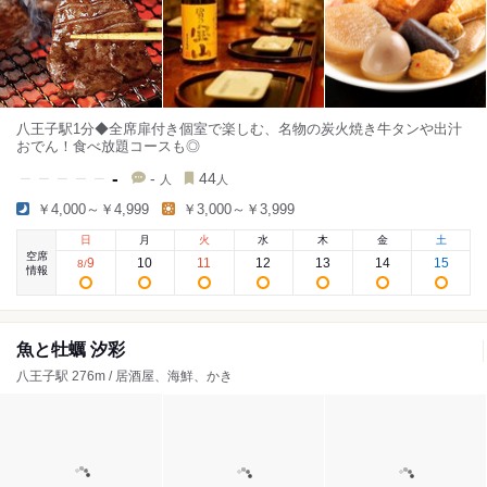
八王子駅1分◆全席扉付き個室で楽しむ、名物の炭火焼き牛タンや出汁
おでん！食べ放題コースも◎
-
-
44
人
人
￥4,000～￥4,999
￥3,000～￥3,999
日
月
火
水
木
金
土
空席
9
10
11
12
13
14
15
8
/
情報
魚と牡蠣 汐彩
八王子駅 276m / 居酒屋、海鮮、かき