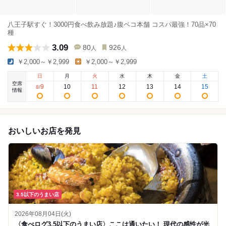
八王子駅すぐ！3000円食べ飲み放題♪腹ペコ本舗 コスパ最強！70品×70
種
3.09
80
926
人
人
￥2,000～￥2,999
￥2,000～￥2,999
日
月
火
水
木
金
土
空席
9
10
11
12
13
14
15
8
/
情報
おいしいお店を発見
3.5以下のうまい店
2026年08月04日(火)
〈食べログ3.5以下のうまい店〉ここは通いたい！ 現代の感性が光