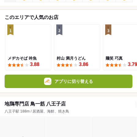
このエリアで人気のお店
1
2
3
メヂカそば 吟魚
村山 満月うどん
麺笑 巧真
3.88
3.86
3.7
アプリに切り替える
地鶏専門店 鳥一筋 八王子店
八王子駅 188m / 居酒屋、海鮮、焼き鳥