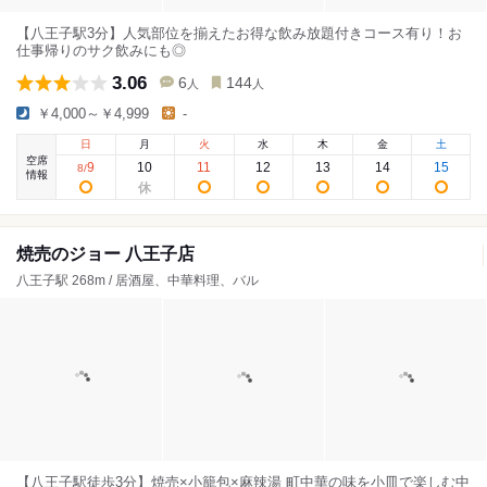
【八王子駅3分】人気部位を揃えたお得な飲み放題付きコース有り！お
仕事帰りのサク飲みにも◎
3.06
6
144
人
人
￥4,000～￥4,999
-
日
月
火
水
木
金
土
空席
9
10
11
12
13
14
15
8
/
情報
焼売のジョー 八王子店
八王子駅 268m / 居酒屋、中華料理、バル
【八王子駅徒歩3分】焼売×小籠包×麻辣湯 町中華の味を小皿で楽しむ中