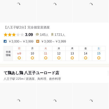
【八王子駅2分】完全個室居酒屋
3.09
145
1721
人
人
￥3,000～￥3,999
￥3,000～￥3,999
日
月
火
水
木
金
土
空席
9
10
11
12
13
14
15
8
/
情報
て鶏あし鶏 八王子ユーロード店
八王子駅 225m / 居酒屋、鳥料理、創作料理