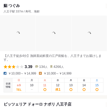
鮨 つぐみ
八王子駅 337m / 寿司、海鮮
【八王子徒歩4分】漁師直結鮮度の江戸前鮨を、八王子までお届けしま
す。
3.39
134
4266
人
人
￥10,000～￥14,999
￥10,000～￥14,999
日
月
火
水
木
金
土
空席
9
10
11
12
13
14
15
8
/
情報
1
残
ピッツェリア ドォーロ ナポリ 八王子店