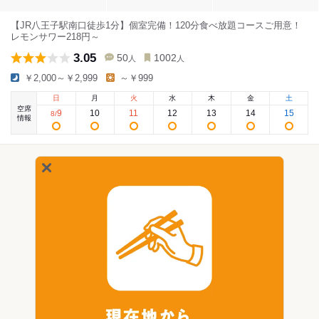
【JR八王子駅南口徒歩1分】個室完備！120分食べ放題コースご用意！
レモンサワー218円～
3.05
50
1002
人
人
￥2,000～￥2,999
～￥999
日
月
火
水
木
金
土
空席
9
10
11
12
13
14
15
8
/
情報