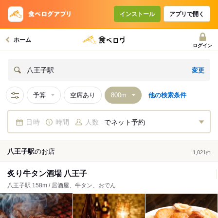
インストール
アプリで開く
ホーム
ログイン
変更
八王子駅
予算
空席あり
他の検索条件
日時
時間
人数
でネット予約
八王子駅
の
お店
1,021
件
炙り牛タン酒場 八王子
八王子駅 158m / 居酒屋、牛タン、おでん