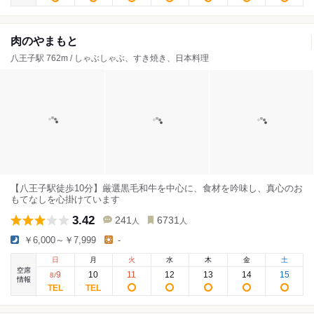
肉のやまもと
八王子駅 762m / しゃぶしゃぶ、すき焼き、日本料理
【八王子駅徒歩10分】厳選黒毛和牛を中心に、食材を吟味し、真心のお
もてなしを心掛けています
3.42
241
6731
人
人
￥6,000～￥7,999
-
日
月
火
水
木
金
土
空席
9
10
11
12
13
14
15
8
/
情報