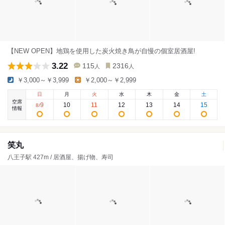
【NEW OPEN】地鶏を使用した炭火焼き鳥が自慢の個室居酒屋!
3.22
115
2316
人
人
￥3,000～￥3,999
￥2,000～￥2,999
日
月
火
水
木
金
土
空席
9
10
11
12
13
14
15
8
/
情報
笑丸
八王子駅 427m / 居酒屋、揚げ物、寿司