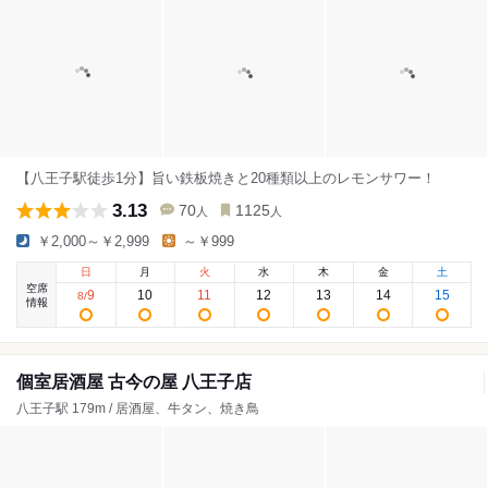
【八王子駅徒歩1分】旨い鉄板焼きと20種類以上のレモンサワー！
3.13
70
1125
人
人
￥2,000～￥2,999
～￥999
日
月
火
水
木
金
土
空席
9
10
11
12
13
14
15
8
/
情報
個室居酒屋 古今の屋 八王子店
八王子駅 179m / 居酒屋、牛タン、焼き鳥