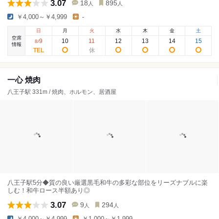
3.07
18
895
人
人
￥4,000～￥4,999
-
日
月
火
水
木
金
土
空席
9
10
11
12
13
14
15
8
/
情報
一心 焼肉
八王子駅 331m / 焼肉、ホルモン、居酒屋
八王子駅5分◆質の良い厳選黒毛和牛の多彩な部位をリーズナブルに楽
しむ！和牛ロース半額あり◎
3.07
9
294
人
人
￥4,000～￥4,999
￥1,000～￥1,999