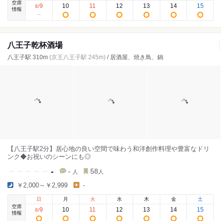
空席
9
10
11
12
13
14
15
8
/
情報
八王子乾杯酒場
八王子駅 310m
(京王八王子駅 245m)
/ 居酒屋、焼き鳥、鍋
【八王子駅2分】居心地の良い空間で味わう和洋創作料理や豊富なドリ
ンク◆お祝いのシーンにも◎
-
-
58
人
人
￥2,000～￥2,999
-
日
月
火
水
木
金
土
空席
9
10
11
12
13
14
15
8
/
情報