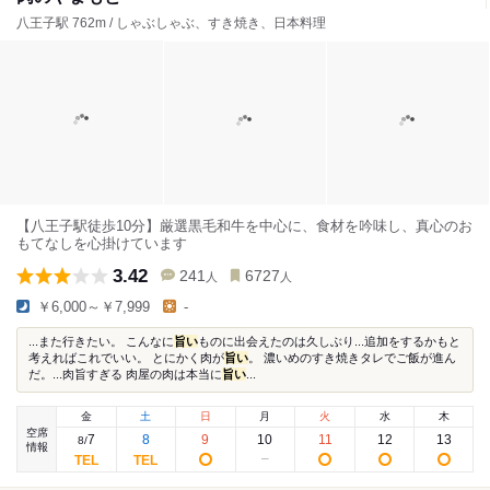
八王子駅 762m / しゃぶしゃぶ、すき焼き、日本料理
【八王子駅徒歩10分】厳選黒毛和牛を中心に、食材を吟味し、真心のお
もてなしを心掛けています
3.42
241
6727
人
人
￥6,000～￥7,999
-
...また行きたい。 こんなに
旨い
ものに出会えたのは久しぶり...追加をするかもと
考えればこれでいい。 とにかく肉が
旨い
。 濃いめのすき焼きタレでご飯が進ん
だ。...肉旨すぎる 肉屋の肉は本当に
旨い
...
金
土
日
月
火
水
木
空席
7
8
9
10
11
12
13
8
/
情報