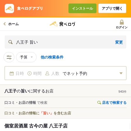
インストール
アプリで開く
ホーム
ログイン
変更
八王子 旨い
予算
他の検索条件
日時
時間
人数
でネット予約
八王子
の
旨い
に関する
お店
940
件
口コミ・お店の情報
で検索
店名で検索する
口コミ・お店の情報に
「旨い」
を含むお店
個室居酒屋 古今の屋 八王子店