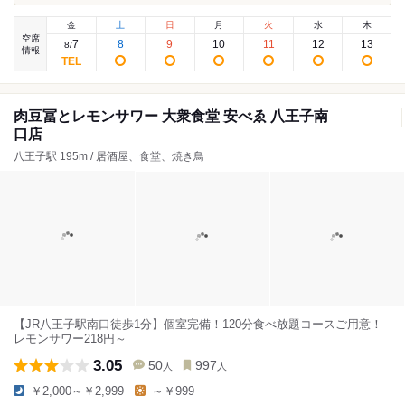
金
土
日
月
火
水
木
空席
7
8
9
10
11
12
13
8
/
情報
肉豆冨とレモンサワー 大衆食堂 安べゑ 八王子南
口店
八王子駅 195m / 居酒屋、食堂、焼き鳥
【JR八王子駅南口徒歩1分】個室完備！120分食べ放題コースご用意！
レモンサワー218円～
3.05
50
997
人
人
￥2,000～￥2,999
～￥999