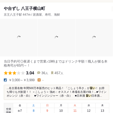
や台ずし 八王子横山町
京王八王子駅 447m / 居酒屋、寿司、海鮮
当日予約可◎夜遅くまで営業♪19時まではドリンク半額！職人が握る本
格寿司が65円～！
3.04
36
457
人
人
￥3,000～￥3,999
-
...名古屋名物 年間500万本販売のヒット商品！ 「こしょう辛さ」が
旨い
！ お持
ち帰りも大歓迎！！ ＜こしょう＞ 強め：オススメ！本場名古屋の味！...■ワイン
オレンジ（赤・白） ■ワインジンジャー（赤・白） ■日本酒
旨い
日本酒...
金
土
日
月
火
水
木
空席
7
8
9
10
11
12
13
8
/
情報