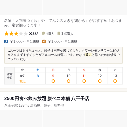
名物「大判塩つくね」や「てんぐの大きな鶏から」がおすすめ！おつま
み、定食揃ってます！
3.07
66
1329
人
人
￥1,000～￥1,999
￥1,000～￥1,999
...スープはもうちょっと、餃子は同等な感じでした。タワーレモンサワーはビジ
ュアルまずまずでしたがアルコールは薄いです。かなり
旨い
と思ったのは炒飯で
パラパラだし...
金
土
日
月
火
水
木
空席
7
8
9
10
11
12
13
8
/
情報
2500円食べ飲み放題 腹ペコ本舗 八王子店
八王子駅 188m / 居酒屋、餃子、鳥料理