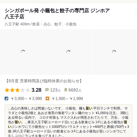
シンガポール発 小籠包と餃子の専門店 ジンホア
八王子店
八王子駅 409m / 飲茶・点心、餃子、小籠包
【8月度 営業時間及び臨時休業のお知らせ】
3.28
123
6682
人
人
￥3,000～￥3,999
￥1,000～￥1,999
...点心の美味しさは間違いないです。 小籠包、麺も
旨い
平日ランチで利用。 サ
ラダと小籠包2個と あおさ海苔の海老ワンタン麺のセット ¥1,000を注文。 3階に
ある明るい店内で、 コロナ対策も マスク入れが用意されてたりで、万全。 小籠
包が
旨い
。...東京八王子駅ユーロード沿いにある飲食ビル３Fにある小籠包が
旨
い
ジンホワにて小籠包セット1000円のバラエティセット+400円と唐揚げ50円ｘ3
個 JR八王子駅ユーロード沿いの飲食ビル３Fにある小籠包が旨いジンホワにて
久しぶりにランチを食べてきました...