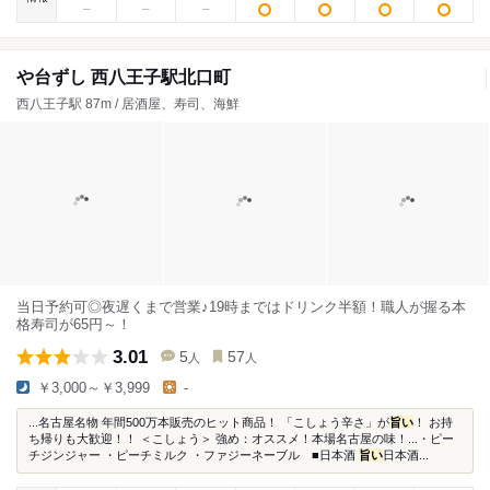
や台ずし 西八王子駅北口町
西八王子駅 87m / 居酒屋、寿司、海鮮
当日予約可◎夜遅くまで営業♪19時まではドリンク半額！職人が握る本
格寿司が65円～！
3.01
5
57
人
人
￥3,000～￥3,999
-
...名古屋名物 年間500万本販売のヒット商品！ 「こしょう辛さ」が
旨い
！ お持
ち帰りも大歓迎！！ ＜こしょう＞ 強め：オススメ！本場名古屋の味！...・ピー
チジンジャー ・ピーチミルク ・ファジーネーブル ■日本酒
旨い
日本酒...