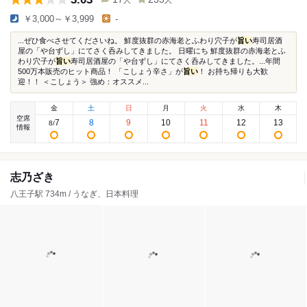
人
人
￥3,000～￥3,999
-
...ぜひ食べさせてくださいね。 鮮度抜群の赤海老とふわり穴子が
旨い
寿司居酒
屋の「や台ずし」にてさく呑みしてきました。 日曜にち 鮮度抜群の赤海老とふ
わり穴子が
旨い
寿司居酒屋の「や台ずし」にてさく呑みしてきました。...年間
500万本販売のヒット商品！ 「こしょう辛さ」が
旨い
！ お持ち帰りも大歓
迎！！ ＜こしょう＞ 強め：オススメ...
金
土
日
月
火
水
木
空席
7
8
9
10
11
12
13
8
/
情報
志乃ざき
八王子駅 734m / うなぎ、日本料理