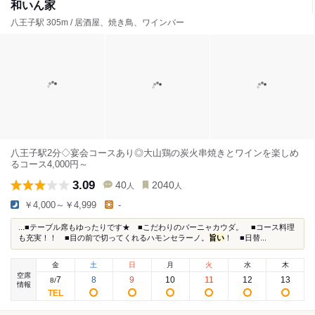
和いん家
八王子駅 305m / 居酒屋、焼き鳥、ワインバー
八王子駅2分◇宴会コースあり◎大山鶏の炭火串焼きとワインを楽しめ
るコース4,000円～
3.09
40
2040
人
人
￥4,000～￥4,999
-
...■テーブル席もゆったりです★ ■こだわりのバーニャカウダ。 ■コース料理
も充実！！ ■目の前で切ってくれるハモンセラーノ。
旨い
！ ■日替...
金
土
日
月
火
水
木
空席
7
8
9
10
11
12
13
8
/
情報