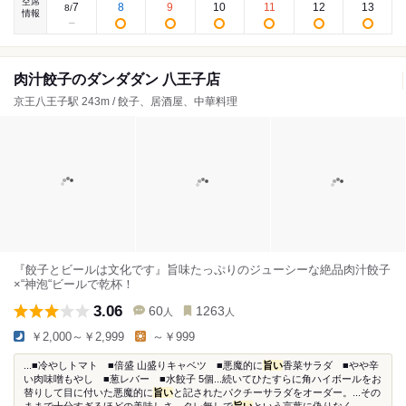
空席
7
8
9
10
11
12
13
8
/
情報
肉汁餃子のダンダダン 八王子店
京王八王子駅 243m / 餃子、居酒屋、中華料理
『餃子とビールは文化です』旨味たっぷりのジューシーな絶品肉汁餃子
×“神泡“ビールで乾杯！
3.06
60
1263
人
人
￥2,000～￥2,999
～￥999
...■冷やしトマト ■倍盛 山盛りキャベツ ■悪魔的に
旨い
香菜サラダ ■やや辛
い肉味噌もやし ■葱レバー ■水餃子 5個...続いてひたすらに角ハイボールをお
替りして目に付いた悪魔的に
旨い
と記されたパクチーサラダをオーダー。...その