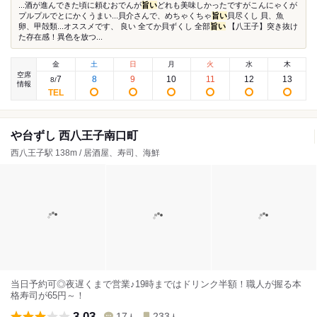
...酒が進んできた頃に頼むおでんが
旨い
どれも美味しかったですがこんにゃくが
プルプルでとにかくうまい...貝介さんで、めちゃくちゃ
旨い
貝尽くし 貝、魚
卵、甲殻類...オススメです、 良い 全てか貝ずくし 全部
旨い
【八王子】突き抜け
た存在感！異色を放つ...
金
土
日
月
火
水
木
空席
7
8
9
10
11
12
13
8
/
情報
や台ずし 西八王子南口町
西八王子駅 138m / 居酒屋、寿司、海鮮
当日予約可◎夜遅くまで営業♪19時まではドリンク半額！職人が握る本
格寿司が65円～！
3.03
17
233