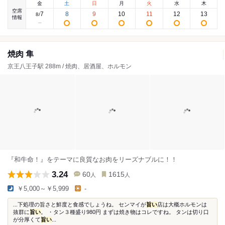
金
土
日
月
火
水
木
空席
7
8
9
10
11
12
13
8
/
情報
焼肉 隼
京王八王子駅 288m / 焼肉、居酒屋、ホルモン
『和牛命！』をテーマに良質なお肉をリーズナブルに！！
3.24
60
1615
人
人
￥5,000～￥5,999
-
...下処理の旨さと鮮度と食感でしょうね。 センマイが
旨い
店は大概ホルモンは
抜群に
旨い
。 ・タン３種盛り980円 まずは焼き物はコレですね。 タンは切り口
が分厚くて
旨い
...