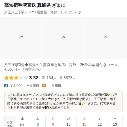
高知宿毛湾直送 真鯛処 ざまに
京王八王子駅 239m / 居酒屋、海鮮、しゃぶしゃぶ
八王子駅3分◆高知の生姜真鯛と地酒に舌鼓。2H飲み放題付きコース
4,500円～《個室完備》
3.32
134
3576
人
人
￥4,000～￥4,999
～￥999
...Ｆに居抜きオープンした真鯛処ざまににて鯛の漬け丼定食1200円が
旨い
八王
子駅北口すぐのＢ１Ｆに元々大好きだった飛騨の里が閉店し...王子駅北口地下一
階にある高知のざまに皿鉢(さわち)が豪華で海鮮が
旨い
「ざまに」にて飲み会...
さわち料理が豪華で海鮮が
旨い
居酒屋でした...
金
土
日
月
火
水
木
空席
7
8
9
10
11
12
13
8
/
情報