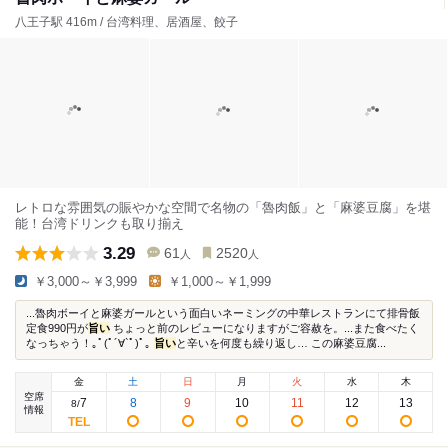
八王子駅 416m / 台湾料理、居酒屋、餃子
レトロな雰囲気の賑やかな空間で名物の「魯肉飯」と「麻婆豆腐」を堪
能！台湾ドリンクも取り揃え
3.29
61
2520
人
人
￥3,000～￥3,999
￥1,000～￥1,999
...魯肉ボーイと麻婆ガールという面白いネーミングの中華レストランにて排骨飯
定食990円が
旨い
ちょっと前のレビューになりますがご容赦を。...また食べたく
なっちゃう！｡ﾟ(ﾟ´∀`ﾟ)ﾟ｡
旨い
と辛いを何度も繰り返し… この麻婆豆腐...
金
土
日
月
火
水
木
空席
7
8
9
10
11
12
13
8
/
情報