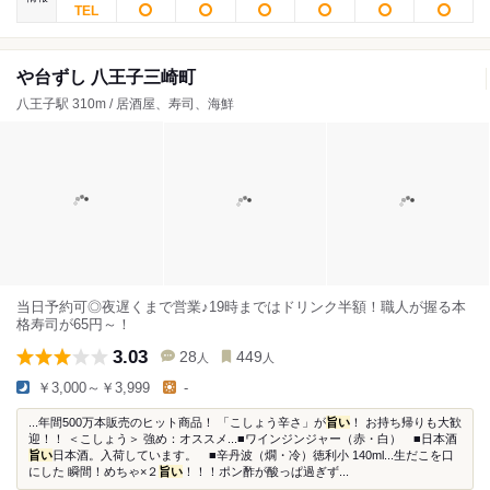
や台ずし 八王子三崎町
八王子駅 310m / 居酒屋、寿司、海鮮
当日予約可◎夜遅くまで営業♪19時まではドリンク半額！職人が握る本
格寿司が65円～！
3.03
28
449
人
人
￥3,000～￥3,999
-
...年間500万本販売のヒット商品！ 「こしょう辛さ」が
旨い
！ お持ち帰りも大歓
迎！！ ＜こしょう＞ 強め：オススメ...■ワインジンジャー（赤・白） ■日本酒
旨い
日本酒。入荷しています。 ■辛丹波（燗・冷）徳利小 140ml...生だこを口
にした 瞬間！めちゃ×２
旨い
！！！ポン酢が酸っぱ過ぎず...