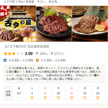
八王子駅 179m / 居酒屋、牛タン、焼き鳥
【八王子駅2分】完全個室居酒屋
3.09
145
1717
人
人
￥3,000～￥3,999
￥3,000～￥3,999
...タコの刺身を食べると…刺身スタシー！ コリコリした新鮮なタコを肴に、飲
む酒が
旨い
！！ 刺身とビールの相性は最高ですね 軟骨串を食べると…焼鳥スタ
シー！...おもてなしも文句なし。 お腹を空かせた仲間と、今日はガッツリ
旨い
もん食べて楽しく飲もうぜって時に真っ先に選んで間違いない...
金
土
日
月
火
水
木
空席
7
8
9
10
11
12
13
8
/
情報