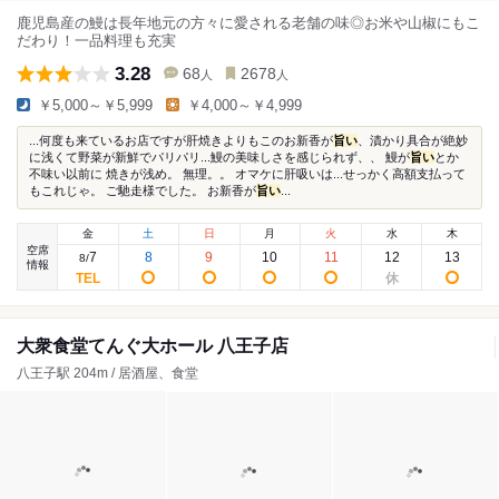
鹿児島産の鰻は長年地元の方々に愛される老舗の味◎お米や山椒にもこ
だわり！一品料理も充実
3.28
68
2678
人
人
￥5,000～￥5,999
￥4,000～￥4,999
...何度も来ているお店ですが肝焼きよりもこのお新香が
旨い
、漬かり具合が絶妙
に浅くて野菜が新鮮でパリパリ...鰻の美味しさを感じられず、、 鰻が
旨い
とか
不味い以前に 焼きが浅め。 無理。。 オマケに肝吸いは...せっかく高額支払って
もこれじゃ。 ご馳走様でした。 お新香が
旨い
...
金
土
日
月
火
水
木
空席
7
8
9
10
11
12
13
8
/
情報
大衆食堂てんぐ大ホール 八王子店
八王子駅 204m / 居酒屋、食堂