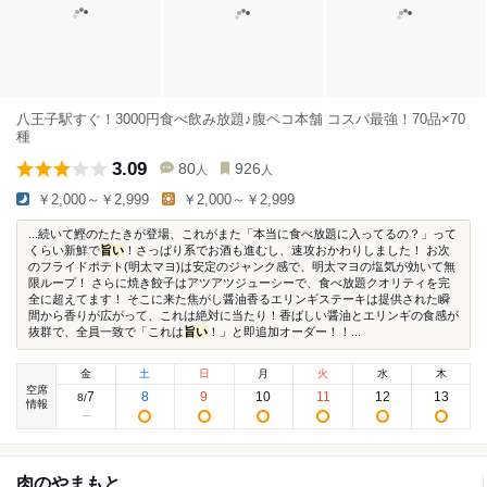
八王子駅すぐ！3000円食べ飲み放題♪腹ペコ本舗 コスパ最強！70品×70
種
3.09
80
926
人
人
￥2,000～￥2,999
￥2,000～￥2,999
...続いて鰹のたたきが登場、これがまた「本当に食べ放題に入ってるの？」って
くらい新鮮で
旨い
！さっぱり系でお酒も進むし、速攻おかわりしました！ お次
のフライドポテト(明太マヨ)は安定のジャンク感で、明太マヨの塩気が効いて無
限ループ！ さらに焼き餃子はアツアツジューシーで、食べ放題クオリティを完
全に超えてます！ そこに来た焦がし醤油香るエリンギステーキは提供された瞬
間から香りが広がって、これは絶対に当たり！香ばしい醤油とエリンギの食感が
抜群で、全員一致で「これは
旨い
！」と即追加オーダー！！...
金
土
日
月
火
水
木
空席
7
8
9
10
11
12
13
8
/
情報
肉のやまもと