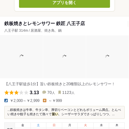
アプリを開く
鉄板焼きとレモンサワー 鉄匠 八王子店
八王子駅 314m / 居酒屋、焼き鳥、鍋
【八王子駅徒歩1分】旨い鉄板焼きと20種類以上のレモンサワー！
3.13
70
1123
人
人
￥2,000～￥2,999
～￥999
...鉄板焼きは牛串、牛タン串、厚切りベーコンとどれもボリューム満点。とんぺ
い焼きや餃子も焼きたて熱々で
旨い
。シーザーサラダでさっぱりしつつ、...
金
土
日
月
火
水
木