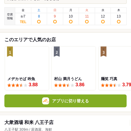
金
土
日
月
火
水
木
空席
7
8
9
10
11
12
13
8
/
情報
このエリアで人気のお店
1
2
3
メヂカそば 吟魚
村山 満月うどん
麺笑 巧真
3.88
3.86
3.7
アプリに切り替える
大衆酒場 和来 八王子店
八王子駅 309m / 居酒屋、海鮮