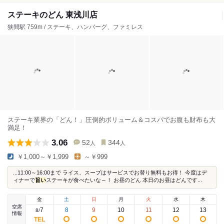
ステーキのどん 東浅川店
狭間駅 759m / ステーキ、ハンバーグ、ファミレス
ステーキ業界の「どん！」圧倒的ボリューム＆コスパでお腹も財布も大
満足！
3.06
52
344
人
人
￥1,000～￥1,999
～￥999
...11:00～16:00まで ライス、スープはサービスでお替り無料もお得！ 今度はデ
ィナーで
旨い
ステーキが食べたいな～！ お昼のどん 本日のお昼はどんです...
金
土
日
月
火
水
木
空席
7
8
9
10
11
12
13
8
/
情報