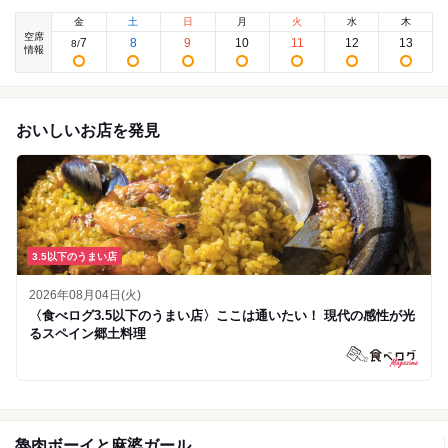
金
土
日
月
火
水
木
空席
7
8
9
10
11
12
13
8
/
情報
おいしいお店を発見
3.5以下のうまい店
2026年08月04日(火)
〈食べログ3.5以下のうまい店〉ここは通いたい！ 現代の感性が光
るスペイン郷土料理
魯肉ボーイと麻婆ガール