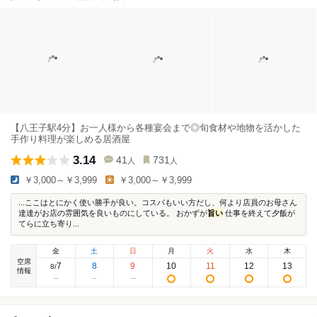
【八王子駅4分】お一人様から各種宴会まで◎旬食材や地物を活かした
手作り料理が楽しめる居酒屋
3.14
41
731
人
人
￥3,000～￥3,999
￥3,000～￥3,999
...ここはとにかく使い勝手が良い。コスパもいい方だし、何より店員のお母さん
達達がお店の雰囲気を良いものにしている。 おかずが
旨い
仕事を終えて夕飯が
てらに立ち寄り...
金
土
日
月
火
水
木
空席
7
8
9
10
11
12
13
8
/
情報