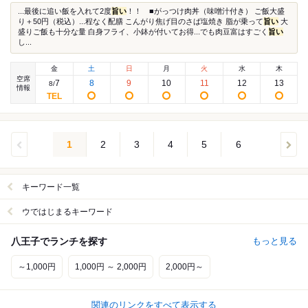
...最後に追い飯を入れて2度
旨い
！！ ■がっつけ肉丼（味噌汁付き） ご飯大盛
り＋50円（税込）...程なく配膳 こんがり焦げ目のさば塩焼き 脂が乗って
旨い
大
盛りご飯も十分な量 白身フライ、小鉢が付いてお得...でも肉豆富はすごく
旨い
し...
金
土
日
月
火
水
木
空席
7
8
9
10
11
12
13
8
/
情報
1
2
3
4
5
6
キーワード一覧
ウではじまるキーワード
八王子でランチを探す
もっと見る
～1,000円
1,000円 ～ 2,000円
2,000円～
関連のリンクをすべて表示する