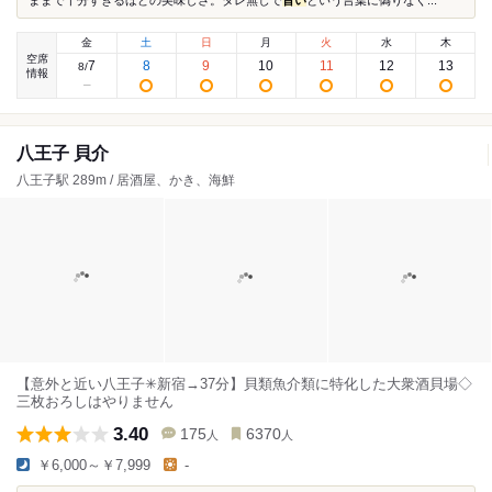
ままで十分すぎるほどの美味しさ。タレ無しで
旨い
という言葉に偽りなく...
金
土
日
月
火
水
木
空席
7
8
9
10
11
12
13
8
/
情報
八王子 貝介
八王子駅 289m / 居酒屋、かき、海鮮
【意外と近い八王子✳︎新宿→37分】貝類魚介類に特化した大衆酒貝場◇
三枚おろしはやりません
3.40
175
6370
人
人
￥6,000～￥7,999
-