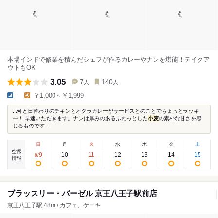
本場インドで修業を積んだシェフが作るカレーやナンを堪能！テイクア
ウトもOK
3.05
7
140
人
人
-
￥1,000～￥1,999
...何と日替わりのチキンとオクラカレーがサービスとのことでちょっとラッキ
ー！ 早速いただきます。ナンは厚みのあるふわっとした
小麦
の素朴な甘さを感
じるものです...
日
月
火
水
木
金
土
空席
9
10
11
12
13
14
15
8
/
情報
ブラッスリー・バーゼル 京王八王子駅前店
京王八王子駅 48m / カフェ、ケーキ