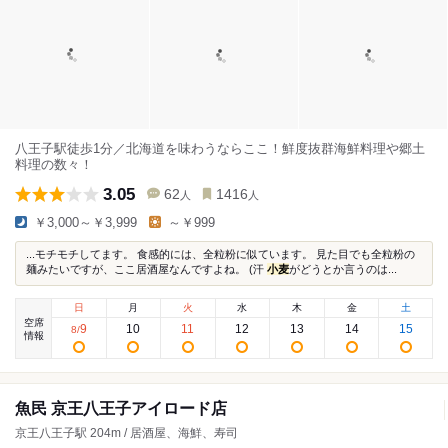
八王子駅徒歩1分／北海道を味わうならここ！鮮度抜群海鮮料理や郷土
料理の数々！
3.05
62
1416
人
人
￥3,000～￥3,999
～￥999
...モチモチしてます。 食感的には、全粒粉に似ています。 見た目でも全粒粉の
麺みたいですが、ここ居酒屋なんですよね。 (汗
小麦
がどうとか言うのは...
日
月
火
水
木
金
土
空席
9
10
11
12
13
14
15
8
/
情報
魚民 京王八王子アイロード店
京王八王子駅 204m / 居酒屋、海鮮、寿司