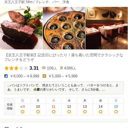
京王八王子駅 58m / フレンチ、バー、洋食
【京王八王子駅前】記念日にぴったり！落ち着いた空間でクラシックな
フレンチをどうぞ
3.31
106
4386
人
人
￥8,000～￥9,999
￥5,000～￥5,999
...パンはソフトパンで、 焼きたてということもあって、 バターをつけると、ま
あ、うまいです。
小麦
の香りがいいです。 そして、さらに5分後。...
日
月
火
水
木
金
土
空席
9
10
11
12
13
14
15
8
/
情報