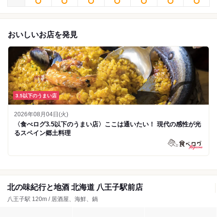
おいしいお店を発見
3.5以下のうまい店
2026年08月04日(火)
〈食べログ3.5以下のうまい店〉ここは通いたい！ 現代の感性が光
るスペイン郷土料理
北の味紀行と地酒 北海道 八王子駅前店
八王子駅 120m / 居酒屋、海鮮、鍋