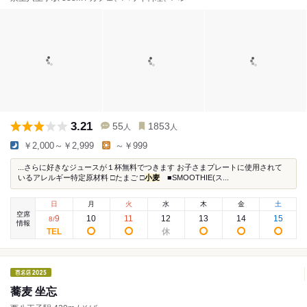
3.21
55
1853
人
人
￥2,000～￥2,999
～￥999
...さらに好きなジュースが１杯無料でつきます お子さまプレートに使用されて
いるアレルギー特定原材料 □たまご □
小麦
■SMOOTHIE(ス...
日
月
火
水
木
金
土
空席
9
10
11
12
13
14
15
8
/
情報
蕎麦 坐忘