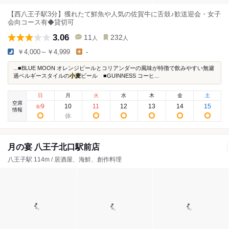
【西八王子駅3分】獲れたて鮮魚や人気の佐賀牛に舌鼓♪歓送迎会・女子
会向コース有◆貸切可
3.06
11
232
人
人
￥4,000～￥4,999
-
...■BLUE MOON オレンジピールとコリアンダーの風味が特徴で飲みやすい無濾
過ベルギースタイルの
小麦
ビール ■GUINNESS コーヒ...
日
月
火
水
木
金
土
空席
9
10
11
12
13
14
15
8
/
情報
月の宴 八王子北口駅前店
八王子駅 114m / 居酒屋、海鮮、創作料理