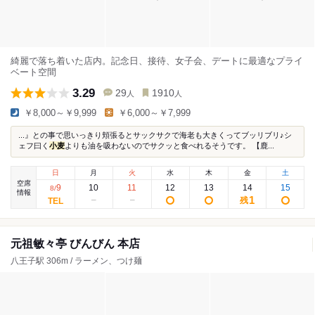
綺麗で落ち着いた店内。記念日、接待、女子会、デートに最適なプライ
ベート空間
3.29
29
1910
人
人
￥8,000～￥9,999
￥6,000～￥7,999
...』との事で思いっきり頬張るとサックサクで海老も大きくってブッリブリ♪シ
ェフ曰く
小麦
よりも油を吸わないのでサクッと食べれるそうです。 【鹿...
日
月
火
水
木
金
土
空席
9
10
11
12
13
14
15
8
/
情報
1
残
元祖敏々亭 びんびん 本店
八王子駅 306m / ラーメン、つけ麺