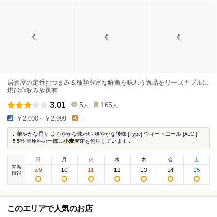
居酒屋の定番おつまみ＆種類豊富な鮮魚を味わう逸品をリーズナブルに
堪能◎飲み放題有
3.01
5
165
人
人
￥2,000～￥2,999
-
...華やかな香り まろやかな味わい 爽やかな後味 [Type] ウィートエール [ALC.]
5.5% ※原料の一部に
小麦
麦芽を使用しています...
日
月
火
水
木
金
土
空席
9
10
11
12
13
14
15
8
/
情報
このエリアで人気のお店