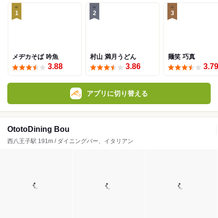
1
2
3
メヂカそば 吟魚
村山 満月うどん
麺笑 巧真
3.88
3.86
3.7
アプリに切り替える
OtotoDining Bou
西八王子駅 191m / ダイニングバー、イタリアン