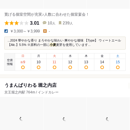
寛げる個室空間が充実♪人数に合わせた個室宴会！
3.01
10
239
人
人
￥3,000～￥3,999
-
...2024 華やかな香り まろやかな味わい 爽やかな後味 【Type】 ウィートエール
【Alc.】5.5% ※原料の一部に
小麦
麦芽を使用しています...
日
月
火
水
木
金
土
空席
9
10
11
12
13
14
15
8
/
情報
うまんぱりわる 堀之内店
京王堀之内駅 764m / インドカレー