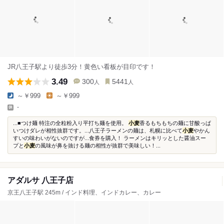
JR八王子駅より徒歩3分！黄色い看板が目印です！
3.49
300
5441
人
人
～￥999
～￥999
-
...■つけ麺 特注の全粒粉入り平打ち麺を使用。
小麦
香るもちもちの麺に甘酸っぱ
いつけダレが相性抜群です。...八王子ラーメンの麺は、札幌に比べて
小麦
やかん
すいの味わいがないのですが...食券を購入！ ラーメンはキリッとした醤油スー
プと
小麦
の風味が鼻を抜ける麺の相性が抜群で美味しい！...
アダルサ 八王子店
京王八王子駅 245m / インド料理、インドカレー、カレー