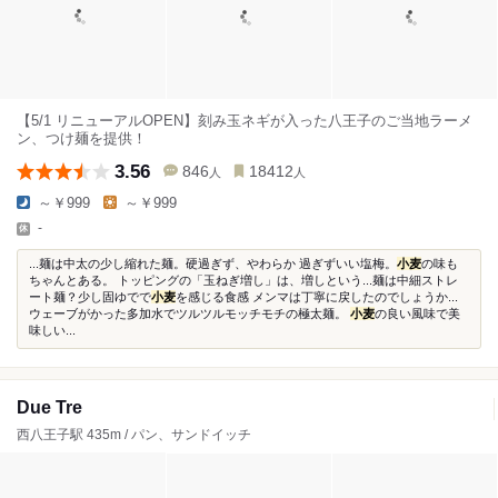
【5/1 リニューアルOPEN】刻み玉ネギが入った八王子のご当地ラーメ
ン、つけ麺を提供！
3.56
846
18412
人
人
～￥999
～￥999
-
...麺は中太の少し縮れた麺。硬過ぎず、やわらか 過ぎずいい塩梅。
小麦
の味も
ちゃんとある。 トッピングの「玉ねぎ増し」は、増しという...麺は中細ストレ
ート麺？少し固ゆでで
小麦
を感じる食感 メンマは丁寧に戻したのでしょうか...
ウェーブがかった多加水でツルツルモッチモチの極太麺。
小麦
の良い風味で美
味しい...
Due Tre
西八王子駅 435m / パン、サンドイッチ