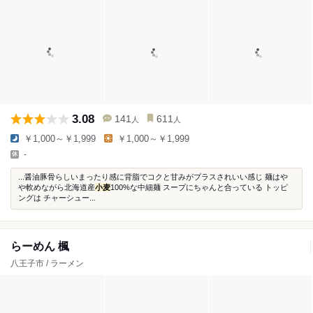
3.08
141
611
人
人
￥1,000～￥1,999
￥1,000～￥1,999
-
...醤油豚骨らしいまったり感に背脂でコクと甘みがプラスされいい感じ 麺はや
や軟めながら北海道産
小麦
100%な中細麺 スープにちゃんと合っている トッピ
ングは チャーシュー...
らーめん 楓
八王子市 / ラーメン