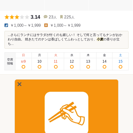
3.14
23
225
人
人
￥1,000～￥1,999
￥1,000～￥1,999
...さらにランチにはサラダが付くのも嬉しい！ そして何と言ってもナンがおか
わり自由。 焼きたてのナンは香ばしくてふわっとしており、
小麦
の香りが立
ち...
日
月
火
水
木
金
土
空席
9
10
11
12
13
14
15
8
/
情報