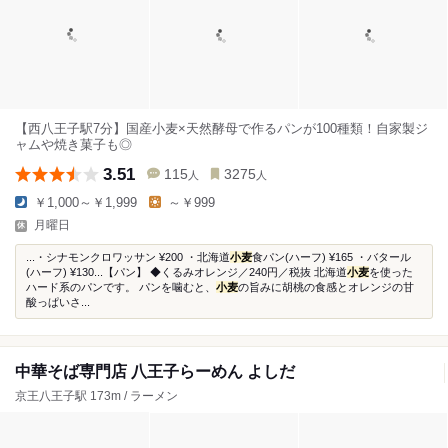
【西八王子駅7分】国産小麦×天然酵母で作るパンが100種類！自家製ジ
ャムや焼き菓子も◎
3.51
115
3275
人
人
￥1,000～￥1,999
～￥999
月曜日
...・シナモンクロワッサン ¥200 ・北海道
小麦
食パン(ハーフ) ¥165 ・バタール
(ハーフ) ¥130...【パン】 ◆くるみオレンジ／240円／税抜 北海道
小麦
を使った
ハード系のパンです。 パンを噛むと、
小麦
の旨みに胡桃の食感とオレンジの甘
酸っぱいさ...
中華そば専門店 八王子らーめん よしだ
京王八王子駅 173m / ラーメン