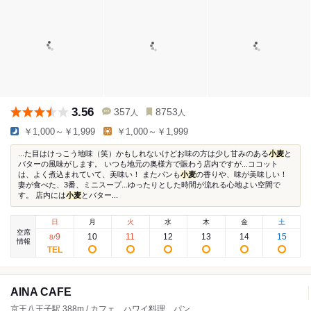
3.56
357
8753
人
人
￥1,000～￥1,999
￥1,000～￥1,999
...た目はけっこう地味（笑）かもしれないけどお味の方は少し甘みのある
小麦
と
バターの風味がします。 いつも地元の奥様方で賑わう店内ですが...ココット
は、よく煮込まれていて、美味い！ またパンも
小麦
の香りや、味が美味しい！
妻が食べた、3番、ミニスープ...ゆったりとした時間が流れる心地よい空間で
す。 店内には
小麦
とバター...
日
月
火
水
木
金
土
空席
9
10
11
12
13
14
15
8
/
情報
AINA CAFE
京王八王子駅 388m / カフェ、ハワイ料理、パン