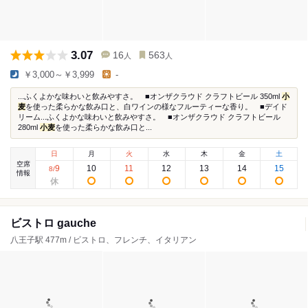
3.07
16
563
人
人
￥3,000～￥3,999
-
...ふくよかな味わいと飲みやすさ。 ■オンザクラウド クラフトビール 350ml
小
麦
を使った柔らかな飲み口と、白ワインの様なフルーティーな香り。 ■デイド
リーム...ふくよかな味わいと飲みやすさ。 ■オンザクラウド クラフトビール
280ml
小麦
を使った柔らかな飲み口と...
日
月
火
水
木
金
土
空席
9
10
11
12
13
14
15
8
/
情報
ビストロ gauche
八王子駅 477m / ビストロ、フレンチ、イタリアン