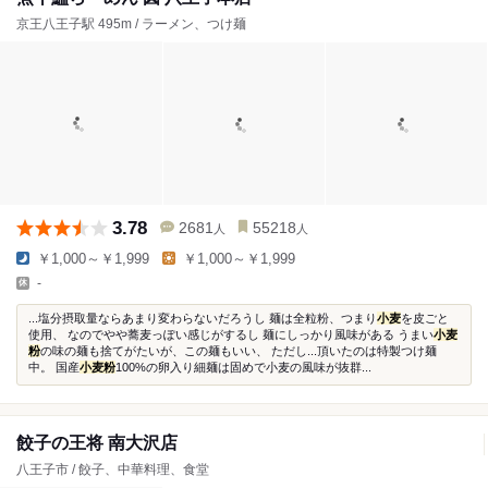
京王八王子駅 495m / ラーメン、つけ麺
3.78
2681
55218
人
人
￥1,000～￥1,999
￥1,000～￥1,999
-
...塩分摂取量ならあまり変わらないだろうし 麺は全粒粉、つまり
小麦
を皮ごと
使用、 なのでやや蕎麦っぽい感じがするし 麺にしっかり風味がある うまい
小麦
粉
の味の麺も捨てがたいが、この麺もいい、 ただし...頂いたのは特製つけ麺
中。 国産
小麦粉
100%の卵入り細麺は固めで小麦の風味が抜群...
餃子の王将 南大沢店
八王子市 / 餃子、中華料理、食堂