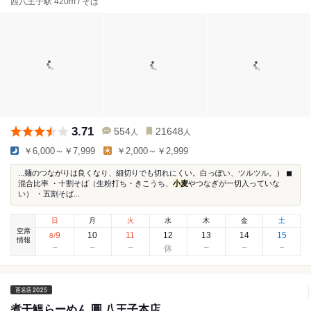
西八王子駅 420m / そば
3.71
554
21648
人
人
￥6,000～￥7,999
￥2,000～￥2,999
...麺のつながりは良くなり、細切りでも切れにくい。白っぽい、ツルツル。） ◼︎
混合比率 ・十割そば（生粉打ち・きこうち、
小麦
やつなぎが一切入っていな
い） ・五割そば...
日
月
火
水
木
金
土
空席
9
10
11
12
13
14
15
8
/
情報
煮干鰮らーめん 圓 八王子本店