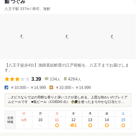
鮨 つぐみ
八王子駅 337m / 寿司、海鮮
【八王子徒歩4分】漁師直結鮮度の江戸前鮨を、八王子までお届けしま
す。
3.39
134
4264
人
人
￥10,000～￥14,999
￥10,000～￥14,999
...ヱビスならではの芳醇な香りと深いコクが楽しめる、上質な味わいのプレミア
ムビールです ■瓶ビール（COEDO 白）
小麦
を使ったまろやかな口当たり...
日
月
火
水
木
金
土
空席
9
10
11
12
13
14
15
8
/
情報
1
残