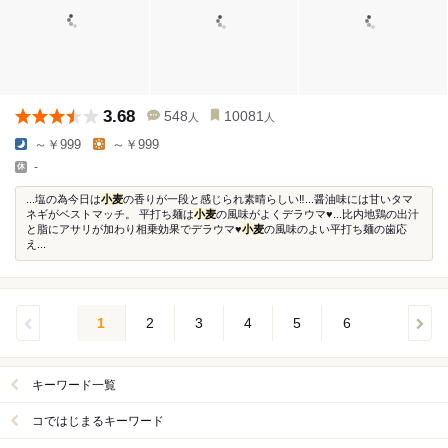
3.68
548
10081
人
人
～￥999
～￥999
-
...塩の為今日は
小麦
の香りが一段と感じられ素晴らしい‼️...醤油味には甘いタマ
ネギがベストマッチ。 平打ち麺は
小麦
の風味がよくデラウマ♥️...比内地鶏の出汁
と脂にアサリが加わり相乗効果でデラウマ♥️
小麦
の風味のよい平打ち麺の歯応
え...
1
2
3
4
5
6
キーワード一覧
コではじまるキーワード