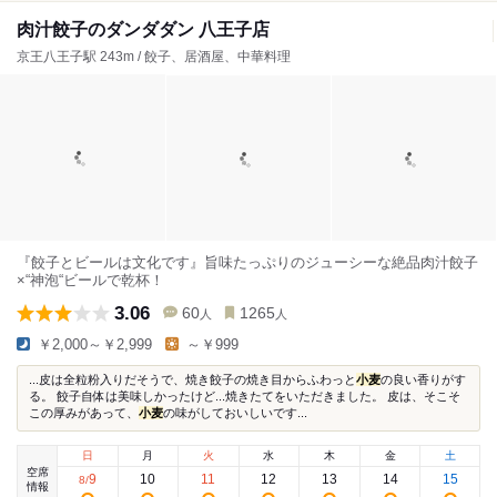
肉汁餃子のダンダダン 八王子店
京王八王子駅 243m / 餃子、居酒屋、中華料理
『餃子とビールは文化です』旨味たっぷりのジューシーな絶品肉汁餃子
×“神泡“ビールで乾杯！
3.06
60
1265
人
人
￥2,000～￥2,999
～￥999
...皮は全粒粉入りだそうで、焼き餃子の焼き目からふわっと
小麦
の良い香りがす
る。 餃子自体は美味しかったけど...焼きたてをいただきました。 皮は、そこそ
この厚みがあって、
小麦
の味がしておいしいです...
日
月
火
水
木
金
土
空席
9
10
11
12
13
14
15
8
/
情報