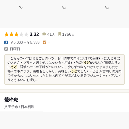
3.32
41
1756
人
人
￥5,000～￥5,999
-
日曜日
...こちらのハツはまるごとのハツ、お口の中で肉汁はじけて美味) ・ぼんじり(こ
の大きさとプリっと感！他にはない食べ応え) ・独活(
うど
)の天ぷら(親指より太
い
うど
、醤油ベースの下味がついていて、少しずつ塩をつけてかじりましたが
熱々でホクホク、繊維もしっかり、美味しい
うど
でした) ・セセリ(首周りのお肉
ですからね…ぷりっとしたしたお肉ですがほどよい脂身でジューシー) ・アスパ
ラとうるいのお浸し...
鶯啼庵
八王子市 / 日本料理