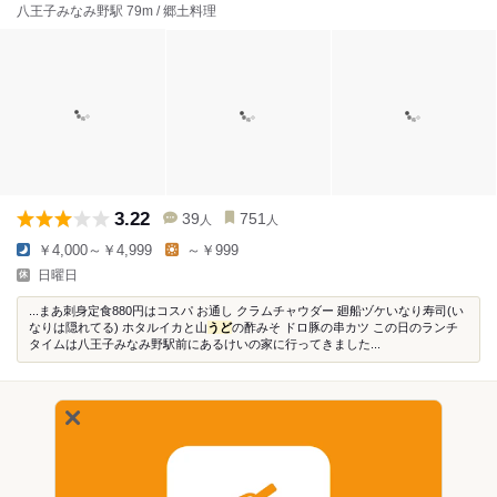
八王子みなみ野駅 79m / 郷土料理
3.22
39
751
人
人
￥4,000～￥4,999
～￥999
日曜日
...まあ刺身定食880円はコスパ お通し クラムチャウダー 廻船ヅケいなり寿司(い
なりは隠れてる) ホタルイカと山
うど
の酢みそ ドロ豚の串カツ この日のランチ
タイムは八王子みなみ野駅前にあるけいの家に行ってきました...