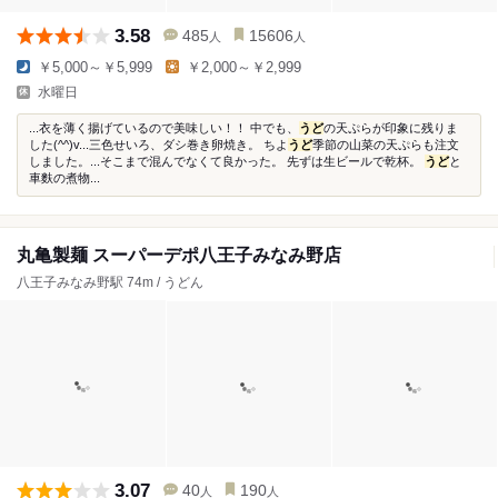
3.58
485
15606
人
人
￥5,000～￥5,999
￥2,000～￥2,999
水曜日
...衣を薄く揚げているので美味しい！！ 中でも、
うど
の天ぷらが印象に残りま
した(^^)v...三色せいろ、ダシ巻き卵焼き。 ちよ
うど
季節の山菜の天ぷらも注文
しました。...そこまで混んでなくて良かった。 先ずは生ビールで乾杯。
うど
と
車麩の煮物...
丸亀製麺 スーパーデポ八王子みなみ野店
八王子みなみ野駅 74m / うどん
3.07
40
190
人
人