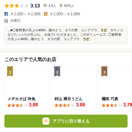
3.13
14
469
人
人
￥2,000～￥2,999
￥2,000～￥2,999
水曜日
...■◯春野菜の天ぷら¥650…蕗のとう、タラの芽、コシアブラ、
うど
、タケノコ
などたっぷりの天ぷら。 お塩でいただきました。このボリュームで...◯春野菜
の天ぷら¥650…蕗のとう、タラの芽、コシアブラ、
うど
...
このエリアで人気のお店
1
2
3
メヂカそば 吟魚
村山 満月うどん
麺笑 巧真
3.88
3.86
3.7
アプリに切り替える