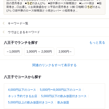
目の雲丹巻き ■
うど
のきんぴら ■岩中豚ロース味噌漬け ■レバー焼き ■稲
荷巻き...◎お通し ☆お刺身盛合せ ☆平目の雲丹巻き ☆鮪 ◎地蛸 ◎
うど
のきん
ぴら ◎岩中豚のロース味噌漬け ☆焼きレバー ☆稲荷巻き...
キーワード一覧
ウではじまるキーワード
八王子でランチを探す
もっと見る
～1,000円
1,000円 ～ 2,000円
2,000円～
関連のリンクをすべて表示する
八王子でコースから探す
4,000円以下のコース
5,000円〜8,000円以下のコース
ネット予約できるお店
5,000円以下の飲み放題付きコース
5,000円以上の飲み放題付きコース
飲み放題