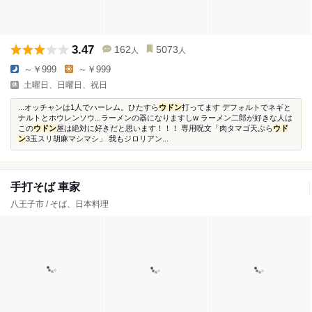
3.47
162
5073
人
人
～￥999
～￥999
土曜日、日曜日、祝日
...オッチャンは1人でハーレム。ひたすら
ウドン
打ってます デフォルトでネギと
ナルトとホウレンソウ...ラーメンの器になりますしw ラーメン二郎が好きな人は
この
ウドン
屋は絶対に好きだと思います！！！ 専用呪文「肉タマゴ天ぷら
ウド
ン
3玉スリ胡麻マシマシ」 我もジロリアン...
手打そば 車家
八王子市 / そば、日本料理