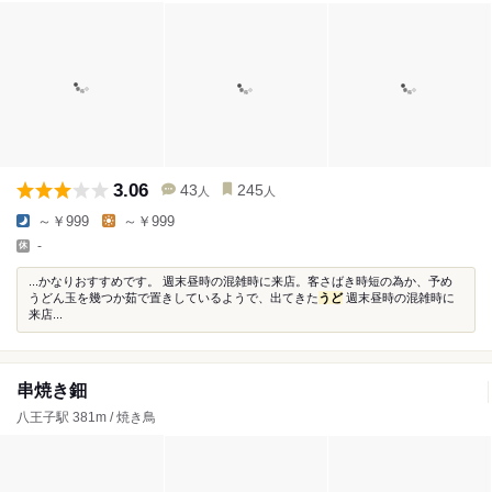
3.06
43
245
人
人
～￥999
～￥999
-
...かなりおすすめです。 週末昼時の混雑時に来店。客さばき時短の為か、予め
うどん玉を幾つか茹で置きしているようで、出てきた
うど
週末昼時の混雑時に
来店...
串焼き鈿
八王子駅 381m / 焼き鳥