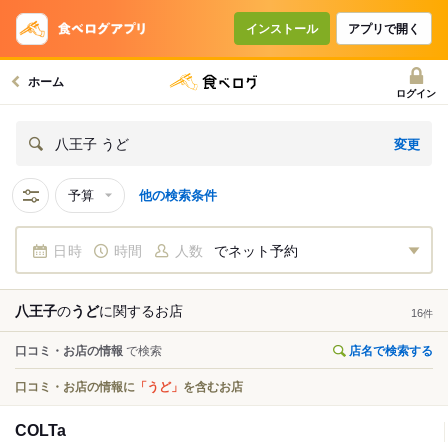
インストール
アプリで開く
ホーム
ログイン
変更
八王子 うど
予算
他の検索条件
日時
時間
人数
でネット予約
八王子
の
うど
に関する
お店
16
件
口コミ・お店の情報
で検索
店名で検索する
口コミ・お店の情報に
「うど」
を含むお店
COLTa