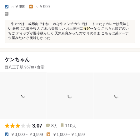
～￥999
～￥999
-
...牛カツは…成形肉ですね これは牛メンチカツでは… トマたまカレーは美味し
い 最後にご飯を投入 これも美味しい お土産用に
うど
〜なつ こちらも限定のい
ちご ディップが要冷蔵らしく 天気も良かったので そのまま こちらは某ドーナ
ツ屋みたいで 美味しかった...
ケンちゃん
西八王子駅 967m / 食堂
3.07
8
110
人
人
￥3,000～￥3,999
￥1,000～￥1,999