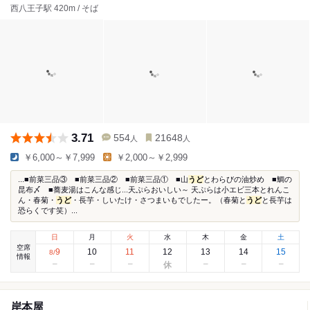
西八王子駅 420m / そば
3.71
554
21648
人
人
￥6,000～￥7,999
￥2,000～￥2,999
...■前菜三品③ ■前菜三品② ■前菜三品① ■山
うど
とわらびの油炒め ■鯛の
昆布〆 ■蕎麦湯はこんな感じ...天ぷらおいしい～ 天ぷらは小エビ三本とれんこ
ん・春菊・
うど
・長芋・しいたけ・さつまいもでしたー。（春菊と
うど
と長芋は
恐らくです笑）...
日
月
火
水
木
金
土
空席
9
10
11
12
13
14
15
8
/
情報
岸本屋