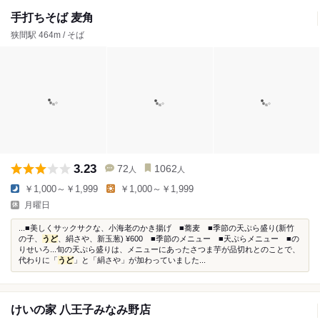
手打ちそば 麦角
狭間駅 464m / そば
3.23
72
1062
人
人
￥1,000～￥1,999
￥1,000～￥1,999
月曜日
...■美しくサックサクな、小海老のかき揚げ ■蕎麦 ■季節の天ぷら盛り(新竹
の子、
うど
、絹さや、新玉葱) ¥600 ■季節のメニュー ■天ぷらメニュー ■の
りせいろ...旬の天ぷら盛りは、メニューにあったさつま芋が品切れとのことで、
代わりに「
うど
」と「絹さや」が加わっていました...
けいの家 八王子みなみ野店