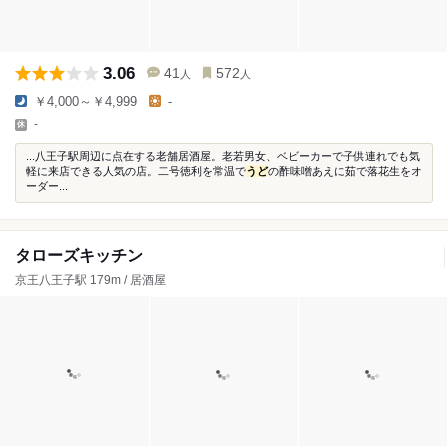
3.06
41
572
人
人
￥4,000～￥4,999
-
-
...八王子駅周辺に点在する老舗居酒屋。老若男女、ベビーカーで子供連れでも気
軽に来店できる人気の店。二号徳利を常温で
うど
の酢味噌あえに茹で落花生をオ
ーダー...
タローズキッチン
京王八王子駅 179m / 居酒屋