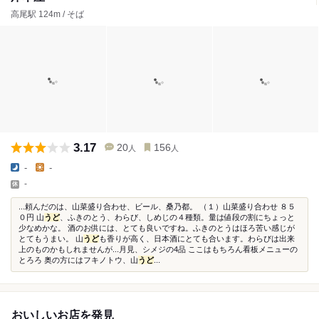
高尾駅 124m / そば
3.17
20
156
人
人
-
-
-
...頼んだのは、山菜盛り合わせ、ビール、桑乃都。 （１）山菜盛り合わせ ８５
０円 山
うど
、ふきのとう、わらび、しめじの４種類。量は値段の割にちょっと
少なめかな。 酒のお供には、とても良いですね。ふきのとうはほろ苦い感じが
とてもうまい。 山
うど
も香りが高く、日本酒にとても合います。わらびは出来
上のものかもしれませんが...月見、シメジの4品 ここはもちろん看板メニューの
とろろ 奥の方にはフキノトウ、山
うど
...
おいしいお店を発見