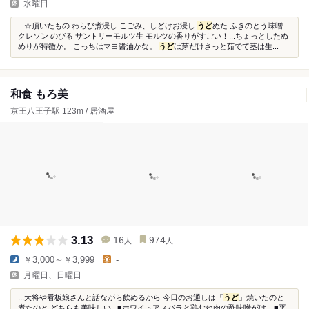
水曜日
...☆頂いたもの わらび煮浸し こごみ、しどけお浸し
うど
ぬた ふきのとう味噌
クレソン のびる サントリーモルツ生 モルツの香りがすごい！...ちょっとしたぬ
めりが特徴か。 こっちはマヨ醤油かな。
うど
は芽だけさっと茹でて茎は生...
和食 もろ美
京王八王子駅 123m / 居酒屋
3.13
16
974
人
人
￥3,000～￥3,999
-
月曜日、日曜日
...大将や看板娘さんと話ながら飲めるから 今日のお通しは「
うど
」焼いたのと
煮たのと どちらも美味しい...■ホワイトアスパラと鶏むね肉の酢味噌がけ ■平