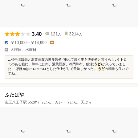
3.40
121
3214
人
人
￥10,000～￥14,999
-
火曜日、水曜日
...和牛ほほ肉と湯葉豆腐の博多旨煮 (重ねて焼く事を博多煮と言うらしい) トロ
ミのある餡に、和牛ほほ肉、湯葉豆腐、鳴門和布、独活(
うど
)が入っていまし
た。 ほほ肉はホロッホロとした仕上がりで美味しかった。
うど
の風味も良いで
すね...
ふたばや
京王八王子駅 552m / うどん、カレーうどん、天ぷら