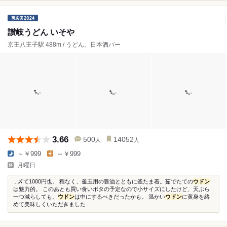
讃岐うどん いそや
京王八王子駅 488m / うどん、日本酒バー
3.66
500
14052
人
人
～￥999
～￥999
月曜日
...〆て1000円也。 程なく、釜玉用の醤油とともに釜たま着。茹でたての
ウドン
は魅力的。 このあとも買い食いポタの予定なので小サイズにしたけど、天ぷら
一つ減らしても、
ウドン
は中にするべきだったかも。 温かい
ウドン
に黄身を絡
めて美味しくいただきました...