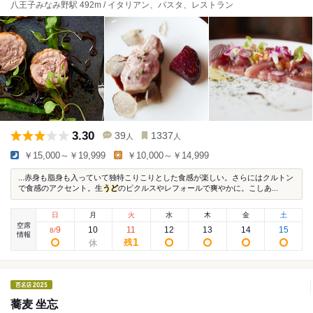
八王子みなみ野駅 492m / イタリアン、パスタ、レストラン
3.30
39
1337
人
人
￥15,000～￥19,999
￥10,000～￥14,999
...赤身も脂身も入っていて独特こりこりとした食感が楽しい。さらにはクルトン
で食感のアクセント。生
うど
のピクルスやレフォールで爽やかに。こしあ...
日
月
火
水
木
金
土
空席
9
10
11
12
13
14
15
8
/
情報
1
残
蕎麦 坐忘