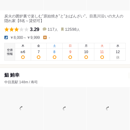
炭火の囲炉裏で楽しむ"原始焼き"と"おばんざい"。目黒川沿いの大人の
隠れ家【8名～貸切可】
3.29
117
12598
人
人
￥8,000～￥9,999
-
木
金
土
日
月
火
水
空席
6
7
8
9
10
11
12
8
/
情報
鮨 鮪幸
中目黒駅 148m / 寿司