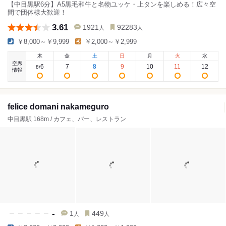
【中目黒駅6分】A5黒毛和牛と名物ユッケ・上タンを楽しめる！広々空
間で団体様大歓迎！
3.61
1921
92283
人
人
￥8,000～￥9,999
￥2,000～￥2,999
木
金
土
日
月
火
水
空席
6
7
8
9
10
11
12
8
/
情報
felice domani nakameguro
中目黒駅 168m / カフェ、バー、レストラン
-
1
449
人
人