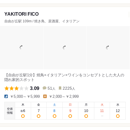
YAKITORI FICO
自由が丘駅 109m / 焼き鳥、居酒屋、イタリアン
【自由が丘駅1分】焼鳥×イタリアン×ワインをコンセプトとした大人の
隠れ家的スポット
3.09
51
2225
人
人
￥5,000～￥5,999
￥2,000～￥2,999
木
金
土
日
月
火
水
空席
6
7
8
9
10
11
12
8
/
情報