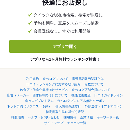
快適にお店探し
クイックな現在地検索。検索が快適に
予約も簡単。空席をスムーズに検索
会員登録なし。すぐに利用開始
アプリで開く
アプリなら1ヶ月無料でランキング検索！
利用規約
食べログについて
携帯電話番号認証とは
口コミ・ランキングに対する取り組み
点数について
飲食店・飲食企業様向けサービス
食べログ店舗会員について
広告（メーカー・団体様等向け）について
機能改善要望
口コミガイドライン
食べログプレミアム
食べログプレミアム無料クーポン
ネット予約（リクエスト予約）
個人情報保護方針
外部送信（オプトアウト）
特定商取引法に基づく表記
推奨環境
ヘルプ・お問い合わせ
採用情報
企業情報
キーワード一覧
サイトマップ
チェーン一覧