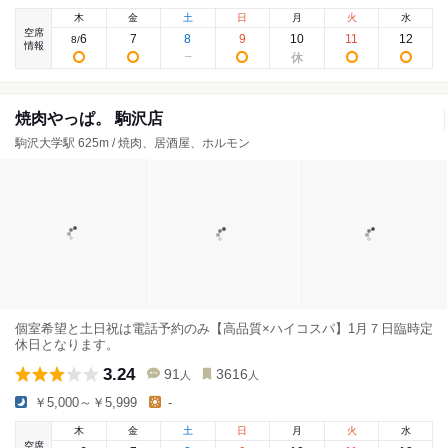
木
金
土
日
月
火
水
空席
6
7
8
9
10
11
12
8
/
情報
焼肉やっぱ。 駒沢店
駒沢大学駅 625m / 焼肉、居酒屋、ホルモン
個室希望と土日祝は電話予約のみ【高品質×ハイコスパ】1月７日臨時定
休日となります。
3.24
91
3616
人
人
￥5,000～￥5,999
-
木
金
土
日
月
火
水
空席