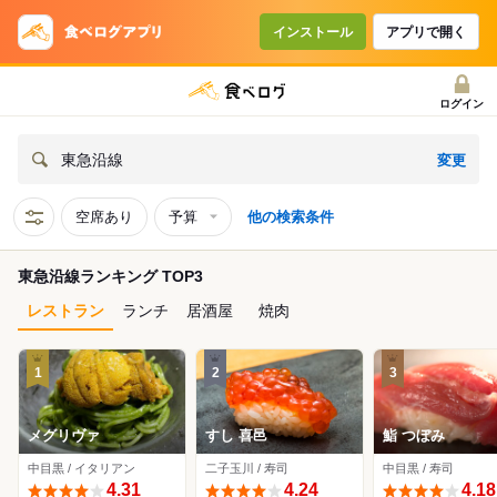
インストール
アプリで開く
ログイン
変更
東急沿線
空席あり
予算
他の検索条件
東急沿線ランキング TOP3
レストラン
ランチ
居酒屋
焼肉
1
2
3
メグリヴァ
すし 喜邑
鮨 つぼみ
中目黒 / イタリアン
二子玉川 / 寿司
中目黒 / 寿司
4.31
4.24
4.18