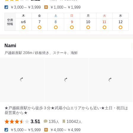
￥3,000～￥3,999
￥1,000～￥1,999
木
金
土
日
月
火
水
空席
6
7
8
9
10
11
12
8
/
情報
Nami
戸越銀座駅 208m / 鉄板焼き、ステーキ、海鮮
★戸越銀座駅から徒歩３分★武蔵小山エリアからも近い★土日・祝日は
昼営業から★
3.51
135
10042
人
人
￥5,000～￥5,999
￥4,000～￥4,999