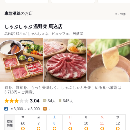
東急沿線
の
お店
9,279
件
しゃぶしゃぶ 温野菜 馬込店
馬込駅 314m / しゃぶしゃぶ、ビュッフェ、居酒屋
肉を、野菜を、もっと美味しく。しゃぶしゃぶを楽しめる食べ放題は
3,718円～ご用意。
3.04
34
645
人
人
￥3,000～￥3,999
-
木
金
土
日
月
火
水
空席
6
7
8
9
10
11
12
8
/
情報