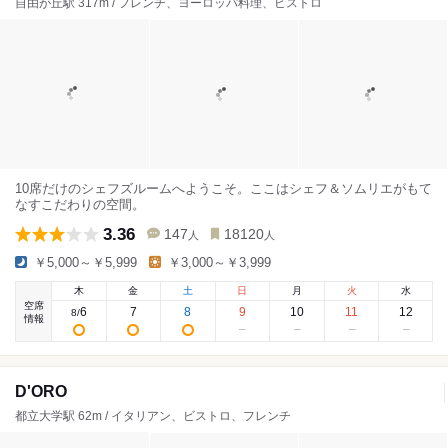
自由が丘駅 317m / フレンチ、ヨーロッパ料理、ビストロ
10席だけのシェフズルームへようこそ。ここはシェフ＆ソムリエがもて
なすこだわりの空間。
3.36
147
18120
人
人
￥5,000～￥5,999
￥3,000～￥3,999
木
金
土
日
月
火
水
空席
6
7
8
9
10
11
12
8
/
情報
D'ORO
都立大学駅 62m / イタリアン、ビストロ、フレンチ