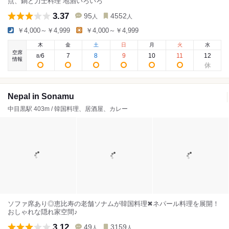
点、鍋と力士料理 地酒いろいろ
3.37
95
4552
人
人
￥4,000～￥4,999
￥4,000～￥4,999
木
金
土
日
月
火
水
空席
6
7
8
9
10
11
12
8
/
情報
Nepal in Sonamu
中目黒駅 403m / 韓国料理、居酒屋、カレー
ソファ席あり◎恵比寿の老舗ソナムが韓国料理✖︎ネパール料理を展開！
おしゃれな隠れ家空間♪
3.12
49
3159
人
人