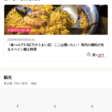
3.5以下のうまい店
2026年08月04日(火)
〈食べログ3.5以下のうまい店〉ここは通いたい！ 現代の感性が光
るスペイン郷土料理
鮨光
奥沢駅 79m / 寿司、海鮮