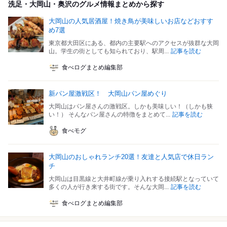
洗足・大岡山・奥沢のグルメ情報まとめから探す
大岡山の人気居酒屋！焼き鳥が美味しいお店などおすす
め7選
東京都大田区にある、都内の主要駅へのアクセスが抜群な大岡
山。学生の街としても知られており、駅周...
記事を読む
食べログまとめ編集部
新パン屋激戦区！ 大岡山パン屋めぐり
大岡山はパン屋さんの激戦区。しかも美味しい！（しかも狭
い！） そんなパン屋さんの特徴をまとめて...
記事を読む
食べモグ
大岡山のおしゃれランチ20選！友達と人気店で休日ラン
チ
大岡山は目黒線と大井町線が乗り入れする接続駅となっていて
多くの人が行き来する街です。そんな大岡...
記事を読む
食べログまとめ編集部