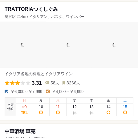
TRATTORIAつくしぐみ
奥沢駅 214m / イタリアン、パスタ、ワインバー
イタリア各地の料理とイタリアワイン
3.31
58
3266
人
人
￥6,000～￥7,999
￥4,000～￥4,999
日
月
火
水
木
金
土
空席
9
10
11
12
13
14
15
8
/
情報
中華酒場 華苑