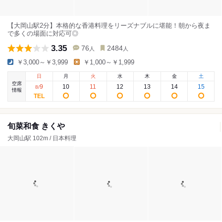
【大岡山駅2分】本格的な香港料理をリーズナブルに堪能！朝から夜ま
で多くの場面に対応可◎
3.35
76
2484
人
人
￥3,000～￥3,999
￥1,000～￥1,999
日
月
火
水
木
金
土
空席
9
10
11
12
13
14
15
8
/
情報
旬菜和食 きくや
大岡山駅 102m / 日本料理