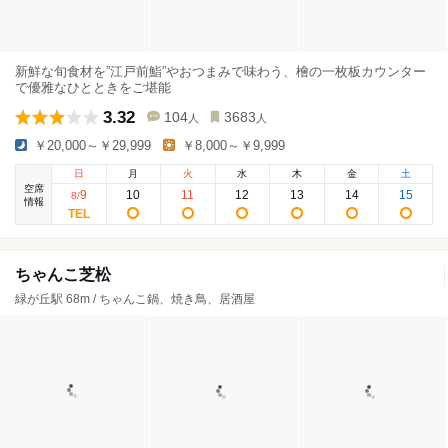
新鮮な旬食材を”江戸前鮨”やおつまみで味わう、檜の一枚板カウンター
で優雅なひとときをご堪能
3.32
104
3683
人
人
￥20,000～￥29,999
￥8,000～￥9,999
日
月
火
水
木
金
土
空席
9
10
11
12
13
14
15
8
/
情報
ちゃんこ芝松
緑が丘駅 68m / ちゃんこ鍋、焼き鳥、居酒屋