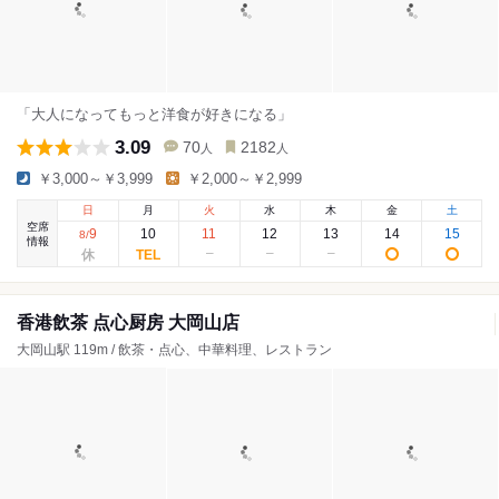
「大人になってもっと洋食が好きになる」
3.09
70
2182
人
人
￥3,000～￥3,999
￥2,000～￥2,999
日
月
火
水
木
金
土
空席
9
10
11
12
13
14
15
8
/
情報
香港飲茶 点心厨房 大岡山店
大岡山駅 119m / 飲茶・点心、中華料理、レストラン