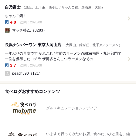
白乃富士
（洗足、北千束、西小山 / ちゃんこ鍋、居酒屋、火鍋）
ちゃんこ鍋！
4.0
訪問：2026/08
夜の点数:
マッチ棒21（3283）
長浜ナンバーワン 東京大岡山店
（大岡山、緑が丘、北千束 / ラーメン）
一年ぶりの再訪です かれこれ7年前のラーメンWalker福岡・九州部門で
一位を獲得したコチラ ザ博多とんこつラーメンなその...
3.7
訪問：2026/08
夜の点数:
peach590（121）
食べログおすすめコンテンツ
グルメキュレーションメディア
いますぐ行ってみたいお店、食べたいひと皿を、編