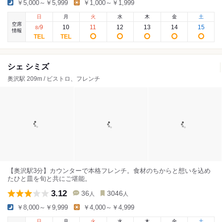
￥5,000～￥5,999
￥1,000～￥1,999
日
月
火
水
木
金
土
空席
9
10
11
12
13
14
15
8
/
情報
シェ シミズ
奥沢駅 209m / ビストロ、フレンチ
【奥沢駅3分】カウンターで本格フレンチ。食材のちからと想いを込め
たひと皿を旬と共にご堪能。
3.12
36
3046
人
人
￥8,000～￥9,999
￥4,000～￥4,999
日
月
火
水
木
金
土