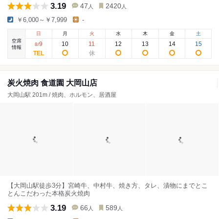
3.19
47
2420
人
人
￥6,000～￥7,999
-
日
月
火
水
木
金
土
空席
9
10
11
12
13
14
15
8
/
情報
炭火焼肉 食道園 大岡山店
大岡山駅 201m / 焼肉、ホルモン、居酒屋
【大岡山駅徒歩3分】宮崎牛、中村牛、焼き方、タレ、漬物にまでとこ
とんこだわった本格炭火焼肉
3.19
66
589
人
人