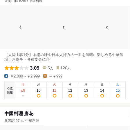
大岡山駅 62m / 中華料理
【大岡山駅1分】本場の味や日本人好みの一皿を気軽に楽しめる中華酒
場！お食事・各種宴会に◎
3.05
5
120
人
人
￥2,000～￥2,999
～￥999
日
月
火
水
木
金
土
空席
9
10
11
12
13
14
15
8
/
情報
中国料理 唐花
奥沢駅 97m / 中華料理