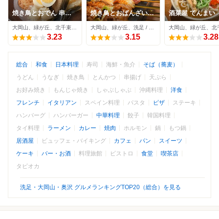
焼き鳥とおでん 串炊
焼き鳥とおばんざい
酒菜屋 てんまい
きや 大岡山店
梶の葉
大岡山、緑が丘、北千束 / 居酒屋
大岡山、緑が丘、洗足 / 居酒屋
3.23
3.15
3.28
総合
和食
日本料理
寿司
海鮮・魚介
そば（蕎麦）
うどん
うなぎ
焼き鳥
とんかつ
串揚げ
天ぷら
お好み焼き
もんじゃ焼き
しゃぶしゃぶ
沖縄料理
洋食
フレンチ
イタリアン
スペイン料理
パスタ
ピザ
ステーキ
ハンバーグ
ハンバーガー
中華料理
餃子
韓国料理
タイ料理
ラーメン
カレー
焼肉
ホルモン
鍋
もつ鍋
居酒屋
ビュッフェ・バイキング
カフェ
パン
スイーツ
ケーキ
バー・お酒
料理旅館
ビストロ
食堂
喫茶店
タピオカ
洗足・大岡山・奥沢 グルメランキングTOP20（総合）を見る