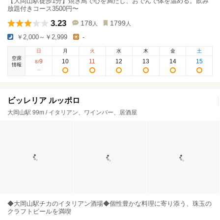
【大岡山駅徒歩1分】焼き鳥で心を満たし、おでんで体を温める。飲み
放題付きコース3500円〜
3.23
178
1799
人
人
￥2,000～￥2,999
-
日
月
火
水
木
金
土
空席
9
10
11
12
13
14
15
8
/
情報
ビッレリア ルッポロ
大岡山駅 99m / イタリアン、ワインバー、居酒屋
◆大岡山駅チカのイタリアン酒場◆個性豊かな料理に寄り添う、珠玉の
クラフトビールを満喫