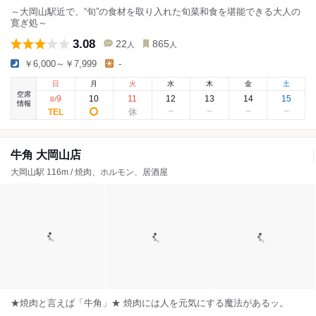
～大岡山駅近で、“旬”の食材を取り入れた旬菜和食を堪能できる大人の
寛ぎ処～
3.08
22
865
人
人
￥6,000～￥7,999
-
日
月
火
水
木
金
土
空席
9
10
11
12
13
14
15
8
/
情報
牛角 大岡山店
大岡山駅 116m / 焼肉、ホルモン、居酒屋
★焼肉と言えば「牛角」★ 焼肉には人を元気にする魔法があるッ。