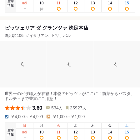
空席
9
10
11
12
13
14
15
8
/
情報
ピッツェリア ダ グランツァ 洗足本店
洗足駅 106m / イタリアン、ピザ、バル
世界一のピザ職人が在籍！本物のピッツァがここに！前菜からパスタ、
ドルチェまで豊富にご用意！
3.60
534
25927
人
人
￥4,000～￥4,999
￥1,000～￥1,999
日
月
火
水
木
金
土
空席
9
10
11
12
13
14
15
8
/
情報