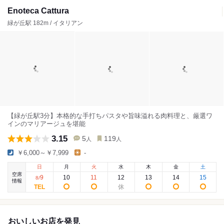
Enoteca Cattura
緑が丘駅 182m / イタリアン
【緑が丘駅3分】本格的な手打ちパスタや旨味溢れる肉料理と、厳選ワ
インのマリアージュを堪能
3.15
5
119
人
人
￥6,000～￥7,999
-
日
月
火
水
木
金
土
空席
9
10
11
12
13
14
15
8
/
情報
おいしいお店を発見