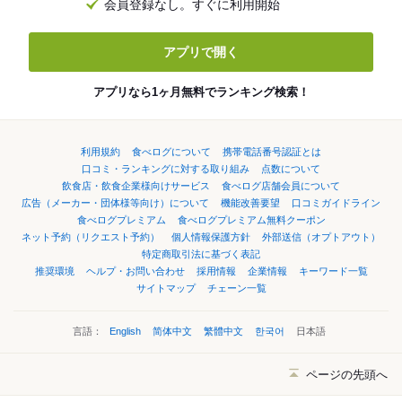
会員登録なし。すぐに利用開始
アプリで開く
アプリなら1ヶ月無料でランキング検索！
利用規約
食べログについて
携帯電話番号認証とは
口コミ・ランキングに対する取り組み
点数について
飲食店・飲食企業様向けサービス
食べログ店舗会員について
広告（メーカー・団体様等向け）について
機能改善要望
口コミガイドライン
食べログプレミアム
食べログプレミアム無料クーポン
ネット予約（リクエスト予約）
個人情報保護方針
外部送信（オプトアウト）
特定商取引法に基づく表記
推奨環境
ヘルプ・お問い合わせ
採用情報
企業情報
キーワード一覧
サイトマップ
チェーン一覧
言語：
English
简体中文
繁體中文
한국어
日本語
ページの先頭へ