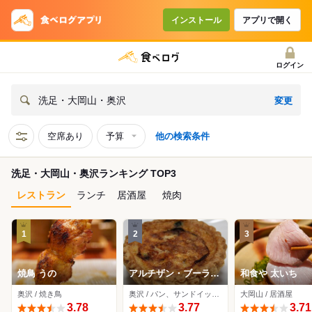
インストール
アプリで開く
ログイン
変更
洗足・大岡山・奥沢
空席あり
予算
他の検索条件
洗足・大岡山・奥沢ランキング TOP3
レストラン
ランチ
居酒屋
焼肉
1
2
3
焼鳥 うの
アルチザン・ブーラン
和食や 太いち
ジェ・クピド
奥沢 / 焼き鳥
奥沢 / パン、サンドイッチ、惣菜・デリ
大岡山 / 居酒屋
3.78
3.77
3.71