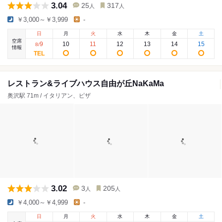
3.04
25
317
人
人
￥3,000～￥3,999
-
日
月
火
水
木
金
土
空席
9
10
11
12
13
14
15
8
/
情報
レストラン&ライブハウス自由が丘NaKaMa
奥沢駅 71m / イタリアン、ピザ
3.02
3
205
人
人
￥4,000～￥4,999
-
日
月
火
水
木
金
土