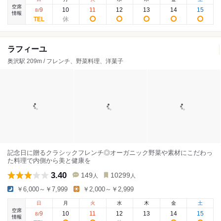
空席
9
10
11
12
13
14
15
8
/
情報
ラフィーユ
奥沢駅 209m / フレンチ、野菜料理、洋菓子
記念日に贈るクラシックフレンチ◎オーガニック野菜や素材にこだわっ
た料理で内側から美と健康を
3.40
149
10299
人
人
￥6,000～￥7,999
￥2,000～￥2,999
日
月
火
水
木
金
土
空席
9
10
11
12
13
14
15
8
/
情報