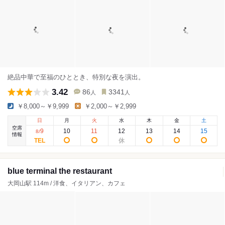
絶品中華で至福のひととき、特別な夜を演出。
3.42
86
3341
人
人
￥8,000～￥9,999
￥2,000～￥2,999
日
月
火
水
木
金
土
空席
9
10
11
12
13
14
15
8
/
情報
blue terminal the restaurant
大岡山駅 114m / 洋食、イタリアン、カフェ