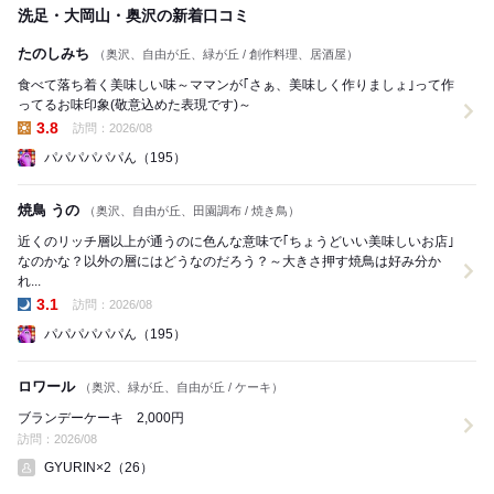
洗足・大岡山・奥沢の新着口コミ
たのしみち
（奥沢、自由が丘、緑が丘 / 創作料理、居酒屋）
食べて落ち着く美味しい味～ママンが｢さぁ、美味しく作りましょ｣って作
ってるお味印象(敬意込めた表現です)～
3.8
訪問：2026/08
昼の点数:
パパパパパパん（195）
焼鳥 うの
（奥沢、自由が丘、田園調布 / 焼き鳥）
近くのリッチ層以上が通うのに色んな意味で｢ちょうどいい美味しいお店｣
なのかな？以外の層にはどうなのだろう？～大きさ押す焼鳥は好み分か
れ...
3.1
訪問：2026/08
夜の点数:
パパパパパパん（195）
ロワール
（奥沢、緑が丘、自由が丘 / ケーキ）
ブランデーケーキ 2,000円
訪問：2026/08
GYURIN×2（26）