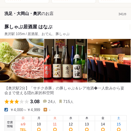
洗足・大岡山・奥沢
の
お店
341
件
豚しゃぶ居酒屋 はなぶ
奥沢駅 105m / 居酒屋、おでん、豚しゃぶ
【奥沢駅2分】「サチク赤豚」の豚しゃぶ＆レア地酒◆一人飲みから宴
会まで使える隠れ家的和空間
3.08
24
715
人
人
￥4,000～￥4,999
-
日
月
火
水
木
金
土
空席
9
10
11
12
13
14
15
8
/
情報