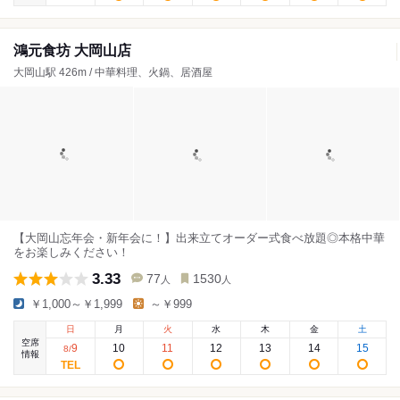
鴻元食坊 大岡山店
大岡山駅 426m / 中華料理、火鍋、居酒屋
【大岡山忘年会・新年会に！】出来立てオーダー式食べ放題◎本格中華
をお楽しみください！
3.33
77
1530
人
人
￥1,000～￥1,999
～￥999
日
月
火
水
木
金
土
空席
9
10
11
12
13
14
15
8
/
情報