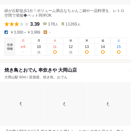
緑が丘駅徒歩1分！ボリューム満点なちゃんこ鍋や一品料理を、レトロ
空間で堪能◆ペット同伴OK
3.39
178
11265
人
人
￥3,000～￥3,999
-
日
月
火
水
木
金
土
空席
9
10
11
12
13
14
15
8
/
情報
焼き鳥とおでん 串炊きや 大岡山店
大岡山駅 60m / 居酒屋、焼き鳥、おでん