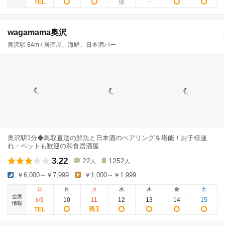
wagamama奥沢
奥沢駅 84m / 居酒屋、海鮮、日本酒バー
奥沢駅1分◆鳥取直送の鮮魚と日本酒のペアリングを堪能！お子様連
れ・ペットも歓迎の和食居酒屋
3.22
22
1252
人
人
￥6,000～￥7,999
￥1,000～￥1,999
日
月
火
水
木
金
土
空席
9
10
11
12
13
14
15
8
/
情報
1
残