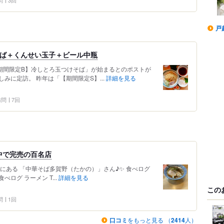
問
3回
戸
そば＋くんせい玉子＋ビール中瓶
から「【期間限定B】冷しとろ玉つけそば」が始まるとのポストが
みに定訪。 昨年は「【期間限定S】...
詳細を見る
 訪問
7回
中で完売の百名店
にある 「中華そば多賀野（たかの）」さん♪✨ 食べログ
べログ ラーメン T...
詳細を見る
この
問
1回
口コミ
をもっと見る （
2414
人）