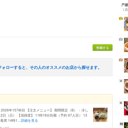
戸越
（点
1
2
投稿する
3
フォローすると、その人のオススメのお店から探せます。
4
5
026年157杯目 【注文メニュー】 期間限定（B） ・冷し
2日（日） 【混雑度】 11時19分到着（予約 67人目） 13
席 14時1...
詳細を見る