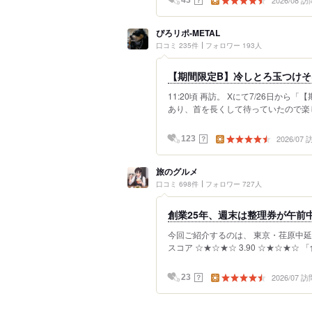
2026/08 訪
ぴろリポ-METAL
口コミ 235件
フォロワー 193人
【期間限定B】冷しとろ玉つけ
11:20頃 再訪。 Xにて7/26日
あり、首を長くして待っていたので楽し
2026/07
？
123
旅のグルメ
口コミ 698件
フォロワー 727人
創業25年、週末は整理券が午前
今回ご紹介するのは、 東京・荏原中延
スコア ☆★☆★☆ 3.90 ☆★☆★☆ 「食
2026/07 訪
？
23