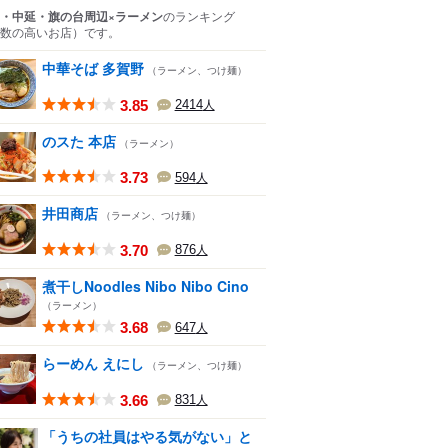
・中延・旗の台周辺×ラーメン
のランキング
数の高いお店）
です。
中華そば 多賀野
（ラーメン、つけ麺）
3.85
2414
人
のスた 本店
（ラーメン）
3.73
594
人
井田商店
（ラーメン、つけ麺）
3.70
876
人
煮干しNoodles Nibo Nibo Cino
（ラーメン）
3.68
647
人
らーめん えにし
（ラーメン、つけ麺）
3.66
831
人
「うちの社員はやる気がない」と