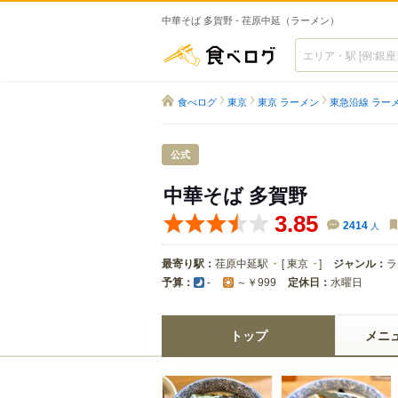
中華そば 多賀野 - 荏原中延（ラーメン）
食べログ
食べログ
東京
東京 ラーメン
東急沿線 ラー
公式
中華そば 多賀野
3.85
2414
人
最寄り駅：
荏原中延駅
[
東京
]
ジャンル：
ラ
予算：
定休日：
水曜日
-
～￥999
トップ
メニ