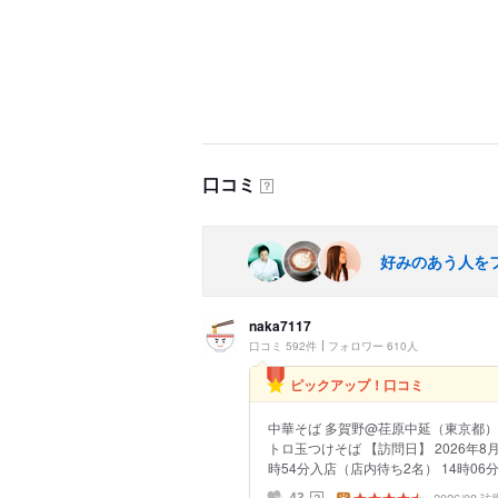
口コミ
？
好みのあう人を
naka7117
口コミ 592件
フォロワー 610人
ピックアップ！口コミ
中華そば 多賀野@荏原中延（東京都） 2
トロ玉つけそば 【訪問日】 2026年8月
時54分入店（店内待ち2名） 14時06分着
？
43