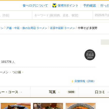
食べログについて
保有Vポイント
予約確認
行っ
メン
戸越・中延・旗の台周辺 ラーメン
荏原中延駅 ラーメン
中華そば 多賀野
101776
人
ーメン
つけ麺
店舗情報（詳細）
ュー・コース
写真
口コミ
9499