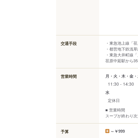
・東急池上線「荏
交通手段
・都営地下鉄浅草線
・東急大井町線「
荏原中延駅から35
月・火・木・金・
営業時間
11:30 - 14:30
水
定休日
■ 営業時間
スープが終わり次
予算
～￥999