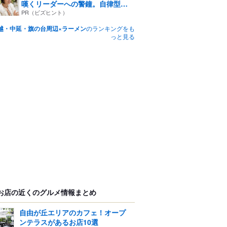
嘆くリーダーへの警鐘。自律型
組...
PR（ビズヒント）
越・中延・旗の台周辺×ラーメン
のランキングをも
っと見る
お店の近くのグルメ情報まとめ
自由が丘エリアのカフェ！オープ
ンテラスがあるお店10選