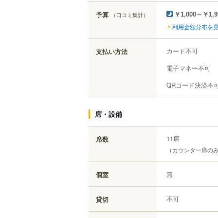
予算
（口コミ集計）
￥1,000～￥1,9
利用金額分布を
カード不可
支払い方法
電子マネー不可
QRコード決済不
席・設備
11席
席数
（カウンター席の
無
個室
不可
貸切