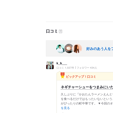
口コミ
？
好みのあう人を
k_b___
口コミ 1,027件
フォロワー 434人
ピックアップ！口コミ
ネギチャーシューをつまみにい
久しぶりに『かおたんラーメンえんと
を食べるだけではもったいないという
がぴったりの町中華です。 ▼今回のオーダ
を見る