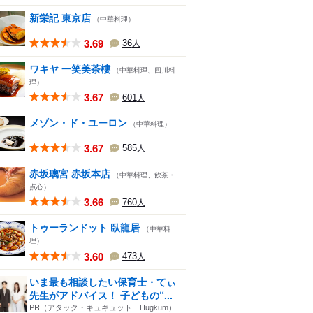
新栄記 東京店
（中華料理）
3.69
36
人
ワキヤ 一笑美茶樓
（中華料理、四川料
理）
3.67
601
人
メゾン・ド・ユーロン
（中華料理）
3.67
585
人
赤坂璃宮 赤坂本店
（中華料理、飲茶・
点心）
3.66
760
人
トゥーランドット 臥龍居
（中華料
理）
3.60
473
人
いま最も相談したい保育士・てぃ
先生がアドバイス！ 子どもの“...
PR（アタック・キュキュット｜Hugkum）