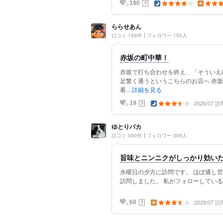
？
190
ららせあん
口コミ 159件
フォロワー 150人
赤坂の町中華！
赤坂で打ち合わせを終え、「そういえ
足繁く通うというこちらのお店へ 赤
看...
詳細を見る
2026/07 訪
？
19
ゆとりバカ
口コミ 590件
フォロワー 398人
旨味とニンニクがしっかり効い
水曜日の夕方に訪問です。 ほぼ通し営業な
訪問しました。 私がフォローしている
2026/07 訪
？
60