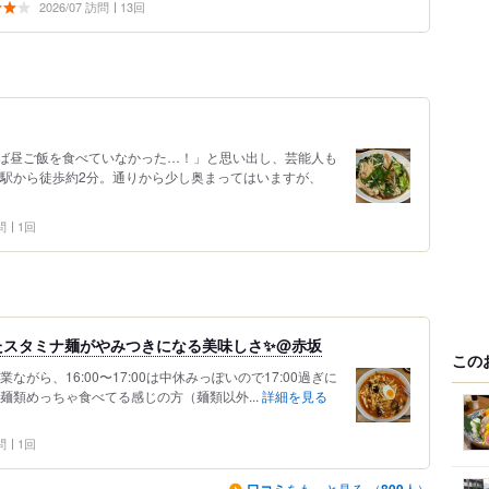
2026/07 訪問
13回
ば昼ご飯を食べていなかった…！」と思い出し、芸能人も
坂駅から徒歩約2分。通りから少し奥まってはいますが、
問
1回
たスタミナ麺がやみつきになる美味しさ✨@赤坂
この
がら、16:00〜17:00は中休みっぽいので17:00過ぎに
麺類めっちゃ食べてる感じの方（麺類以外...
詳細を見る
問
1回
をもっと見る （
人）