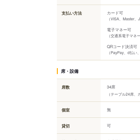
カード可
支払い方法
（VISA、Master、
電子マネー可
（交通系電子マネー（
QRコード決済可
（PayPay、d払い
席・設備
34席
席数
（テーブル24席、
無
個室
可
貸切