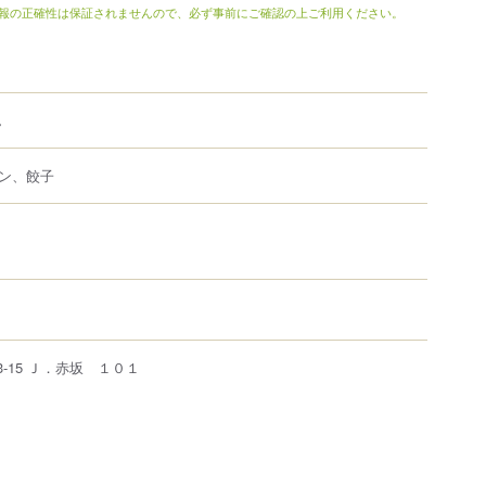
報の正確性は保証されませんので、必ず事前にご確認の上ご利用ください。
ん
ン、餃子
3-15
Ｊ．赤坂 １０１