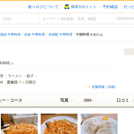
食べログについて
保有Vポイント
予約確認
行っ
溜池 中華料理
赤坂 中華料理
赤坂駅 中華料理
中国料理 かおたん
43055
人
理
ラーメン
餃子
定休日
：
日曜日
99
店舗情報（詳細）
ュー・コース
写真
口コミ
3264