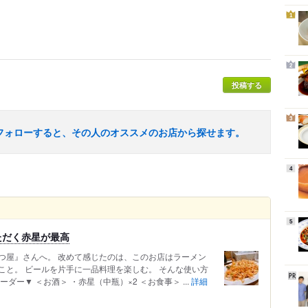
1
2
投稿する
3
フォローすると、その人のオススメのお店から探せます。
4
5
ただく赤星が最高
つ屋』さんへ。 改めて感じたのは、このお店はラーメン
こと。 ビールを片手に一品料理を楽しむ。 そんな使い方
ー▼ ＜お酒＞ ・赤星（中瓶）×2 ＜お食事＞ ...
詳細