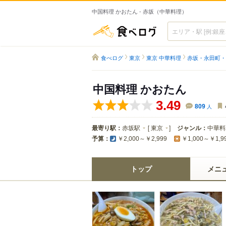
中国料理 かおたん - 赤坂（中華料理）
食べログ
食べログ
東京
東京 中華料理
赤坂・永田町・
中国料理 かおたん
3.49
809
人
最寄り駅：
赤坂駅
[
東京
]
ジャンル：
中華料
予算：
￥2,000～￥2,999
￥1,000～￥1,9
トップ
メニ