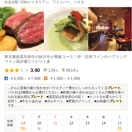
白金台駅 158m / イタリアン、ワインバー、パスタ
東京都産黒毛和牛の秋川牛が看板コース！伊・日本ワインのペアリング
ワイン高評価◎リピート多
3.40
134
9514
人
人
￥6,000～￥7,999
￥1,000～￥1,999
...さらに前菜の盛り合わせがバラエティー豊かにしっかり入ってくる
プレート
。
パスタは2種類からお選びください...■前菜の盛り合わせはたくさんの種類を食べ
られる超お得な
プレート
■認定証は安全安心の証！ ■トントロが柔らかくて
好評！...■牛もりあわせ ■ポルチーニ ■野菜のフリット ■お肉盛り
プレート
です...
日
月
火
水
木
金
土
空席
9
10
11
12
13
14
15
8
/
情報