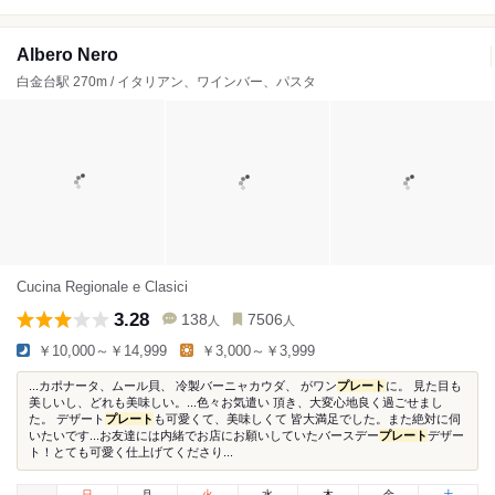
Albero Nero
白金台駅 270m / イタリアン、ワインバー、パスタ
Cucina Regionale e Clasici
3.28
138
7506
人
人
￥10,000～￥14,999
￥3,000～￥3,999
...カポナータ、ムール貝、 冷製バーニャカウダ、 がワン
プレート
に。 見た目も
美しいし、どれも美味しい。...色々お気遣い 頂き、大変心地良く過ごせまし
た。 デザート
プレート
も可愛くて、美味しくて 皆大満足でした。また絶対に伺
いたいです...お友達には内緒でお店にお願いしていたバースデー
プレート
デザー
ト！とても可愛く仕上げてくださり...
日
月
火
水
木
金
土