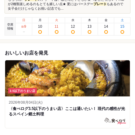
が2種類楽しめるのもとても嬉しい点★ 更にはバースデー
プレート
もあるので
女子会だけじゃなくお祝い記念でも...
日
月
火
水
木
金
土
空席
9
10
11
12
13
14
15
8
/
情報
おいしいお店を発見
3.5以下のうまい店
2026年08月04日(火)
〈食べログ3.5以下のうまい店〉ここは通いたい！ 現代の感性が光
るスペイン郷土料理