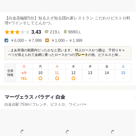
【白金高輪駅5分】知る人ぞ知る隠れ家レストラン こだわりビストロ料
理×ワインそしてとんかつ。
3.43
219
9880
人
人
￥6,000～￥7,999
￥1,000～￥1,999
...まあ常識の範囲内だったかなと思います。 特上ロースかつ膳は、千切りキャ
ベツが添えられて金網に乗ったロースかつの
プレート
の他、ピクルスと味...
日
月
火
水
木
金
土
空席
9
10
11
12
13
14
15
8
/
情報
マーヴェラス パラディ 白金
白金台駅 753m / フレンチ、ビストロ、ワインバー