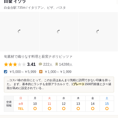
白金 イゾラ
白金台駅 735m / イタリアン、ピザ、パスタ
旬素材で織りなす料理と薪窯ナポリピッツァ
3.41
222
14288
人
人
￥5,000～￥5,999
￥1,000～￥1,999
...コスパ命の自分にとって、このお店はあんまり気軽に訪問できない印象を持っ
た。 まず、基本的にランチも全部アラカルトで、1
プレート
1500円前後と少々値
段が高めに設定されている...
日
月
火
水
木
金
土
空席
9
10
11
12
13
14
15
8
/
情報