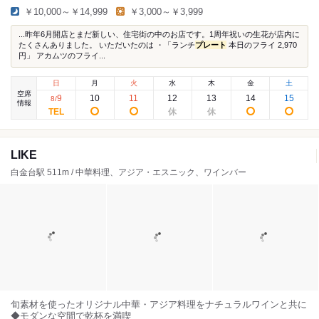
￥10,000～￥14,999
￥3,000～￥3,999
...昨年6月開店とまだ新しい、住宅街の中のお店です。1周年祝いの生花が店内に
たくさんありました。 いただいたのは ・「ランチ
プレート
本日のフライ 2,970
円」 アカムツのフライ...
日
月
火
水
木
金
土
空席
9
10
11
12
13
14
15
8
/
情報
LIKE
白金台駅 511m / 中華料理、アジア・エスニック、ワインバー
旬素材を使ったオリジナル中華・アジア料理をナチュラルワインと共に
◆モダンな空間で乾杯を満喫