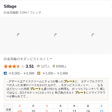
Sillage
白金高輪駅 110m / フレンチ
白金高輪のモダンビストロノミー
3.51
127
6998
人
人
￥8,000～￥9,999
￥3,000～￥3,999
...デザートはアイスクリームにチョコが載った
プレート
に、 エディブルフラワ
ーの入った冷凍のソースをかけたものて、...モダンビストロノミー、、、 なる
ほど!といった内容
プレート
も盛り付けも お料理も、がっつりフレンチ✨て 感じ
ではなく...1口クロケット(コロッケ) と 秋刀魚のタルト
プレート
にドライフラワ
ーが飾られてて...
日
月
火
水
木
金
土
空席
9
10
11
12
13
14
15
8
/