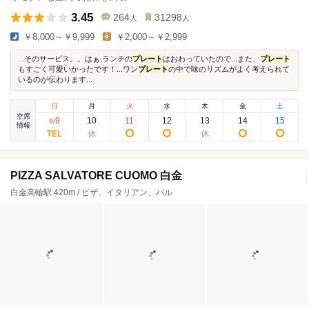
3.45
264
31298
人
人
￥8,000～￥9,999
￥2,000～￥2,999
...そのサービス。。はぁ ランチの
プレート
はおわっていたので...また、
プレート
もすごく可愛いかったです！...ワン
プレート
の中で味のリズムがよく考えられて
いるのが伝わります...
日
月
火
水
木
金
土
空席
9
10
11
12
13
14
15
8
/
情報
PIZZA SALVATORE CUOMO 白金
白金高輪駅 420m / ピザ、イタリアン、バル