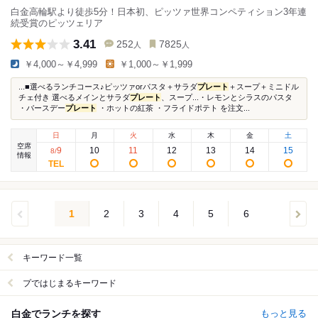
白金高輪駅より徒歩5分！日本初、ピッツァ世界コンペティション3年連
続受賞のピッツェリア
3.41
252
7825
人
人
￥4,000～￥4,999
￥1,000～￥1,999
...■選べるランチコース♪ピッツァorパスタ＋サラダ
プレート
＋スープ＋ミニドル
チェ付き 選べるメインとサラダ
プレート
、スープ...・レモンとシラスのパスタ
・バースデー
プレート
・ホットの紅茶 ・フライドポテト を注文...
日
月
火
水
木
金
土
空席
9
10
11
12
13
14
15
8
/
情報
1
2
3
4
5
6
キーワード一覧
プではじまるキーワード
白金でランチを探す
もっと見る