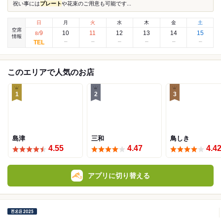
祝い事には
プレート
や花束のご用意も可能です...
日
月
火
水
木
金
土
空席
9
10
11
12
13
14
15
8
/
情報
このエリアで人気のお店
1
2
3
島津
三和
鳥しき
4.55
4.47
4.4
アプリに切り替える