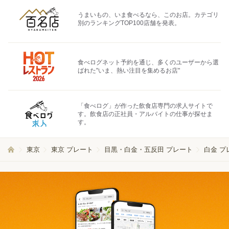
うまいもの、いま食べるなら、このお店。カテゴリ
別のランキングTOP100店舗を発表。
食べログネット予約を通じ、多くのユーザーから選
ばれた"いま、熱い注目を集めるお店"
「食べログ」が作った飲食店専門の求人サイトで
す。飲食店の正社員・アルバイトの仕事が探せま
す。
東京
東京 プレート
目黒・白金・五反田 プレート
白金 プ