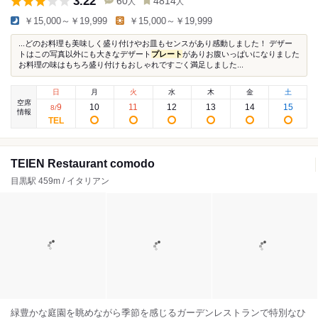
3.22
60
4814
人
人
￥15,000～￥19,999
￥15,000～￥19,999
...どのお料理も美味しく盛り付けやお皿もセンスがあり感動しました！ デザー
トはこの写真以外にも大きなデザート
プレート
がありお腹いっぱいになりました
お料理の味はもちろ盛り付けもおしゃれですごく満足しました...
日
月
火
水
木
金
土
空席
9
10
11
12
13
14
15
8
/
情報
TEIEN Restaurant comodo
目黒駅 459m / イタリアン
緑豊かな庭園を眺めながら季節を感じるガーデンレストランで特別なひ