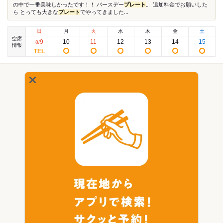
の中で一番美味しかったです！！ バースデー
プレート
。 追加料金でお願いした
ら とっても大きな
プレート
でやってきました...
日
月
火
水
木
金
土
空席
9
10
11
12
13
14
15
8
/
情報