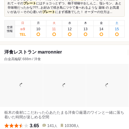
れて～その
プレート
にはチョコっとずつ、柚子胡椒やおしんこ、塩レモン、あと
辛味噌だったかな???...お好みで焼き鳥にツケて食べれるような 薬味 の お気遣
いがあり～その心遣いの
プレート
にまず感激でした！ オーダーの仕方は...
日
月
火
水
木
金
土
空席
9
10
11
12
13
14
15
8
/
情報
洋食レストラン marronnier
白金高輪駅 688m / 洋食
栃木の食材にこだわった心あたたまる洋食◎厳選のワインと一緒に落ち
着いた時間が楽しめる空間
3.65
141
10308
人
人