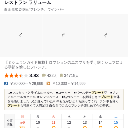
レストラン ラリューム
白金台駅 246m / フレンチ、ワインバー
【ミシュランガイド掲載】ロブションのエスプリを受け継ぐシェフによ
る季節を愉しむフレンチ。
3.83
422
34718
人
人
￥20,000～￥29,999
￥10,000～￥14,999
...■マスカットとライムのソルベ ■コーヒー ■バースデー
プレート
♡ ■ノン
アルコールカクテル オレンジベース ■鮎のベニエ...る美味しさで
プレート
全体
を堪能しました 兄が選んでいた和牛も兄がひとくち譲ってくれ...テンポも良く
プレート
も可愛くて大満足◎ 白金台でこんなフレンチ楽しめて今の時代...
日
月
火
水
木
金
土
空席
9
10
11
12
13
14
15
8
/
情報