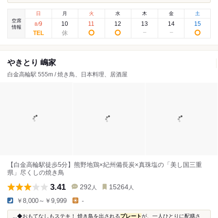
日
月
火
水
木
金
土
空席
9
10
11
12
13
14
15
8
/
情報
やきとり 嶋家
白金高輪駅 555m / 焼き鳥、日本料理、居酒屋
【白金高輪駅徒歩5分】熊野地鶏×紀州備長炭×真珠塩の「美し国三重
県」尽くしの焼き鳥
3.41
292
15264
人
人
￥8,000～￥9,999
-
...◆おもてなしもステキ！ 焼き鳥を出される
プレート
が、一人ひとりに配膳さ