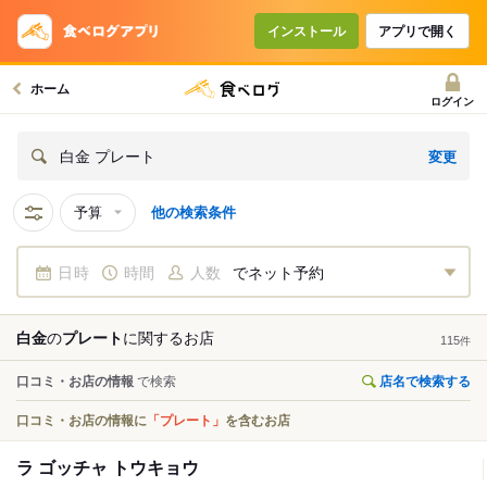
インストール
アプリで開く
ホーム
ログイン
変更
白金 プレート
予算
他の検索条件
日時
時間
人数
でネット予約
白金
の
プレート
に関する
お店
115
件
口コミ・お店の情報
で検索
店名で検索する
口コミ・お店の情報に
「プレート」
を含むお店
ラ ゴッチャ トウキョウ