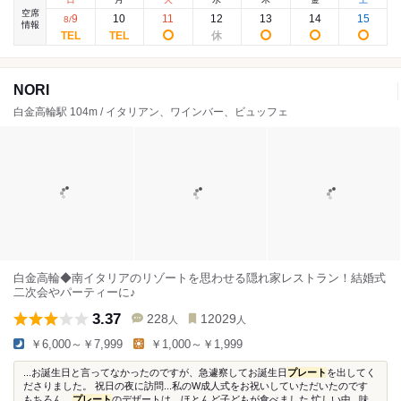
空席
9
10
11
12
13
14
15
8
/
情報
NORI
白金高輪駅 104m / イタリアン、ワインバー、ビュッフェ
白金高輪◆南イタリアのリゾートを思わせる隠れ家レストラン！結婚式
二次会やパーティーに♪
3.37
228
12029
人
人
￥6,000～￥7,999
￥1,000～￥1,999
...お誕生日と言ってなかったのですが、急遽察してお誕生日
プレート
を出してく
ださりました。 祝日の夜に訪問...私のW成人式をお祝いしていただいたのです
もちろん、
プレート
のデザートは、ほとんど子どもが食べました 忙しい中...味