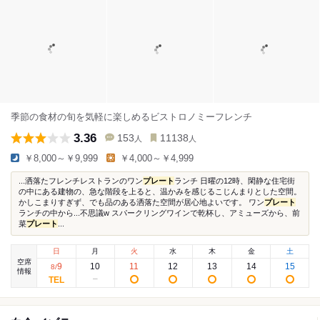
季節の食材の旬を気軽に楽しめるビストロノミーフレンチ
3.36
153
11138
人
人
￥8,000～￥9,999
￥4,000～￥4,999
...洒落たフレンチレストランのワン
プレート
ランチ 日曜の12時、閑静な住宅街
の中にある建物の、急な階段を上ると、温かみを感じるこじんまりとした空間。
かしこまりすぎず、でも品のある洒落た空間が居心地よいです。 ワン
プレート
ランチの中から...不思議w スパークリングワインで乾杯し、アミューズから、前
菜
プレート
...
日
月
火
水
木
金
土
空席
9
10
11
12
13
14
15
8
/
情報