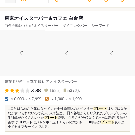
東京オイスターバー＆カフェ 白金店
白金高輪駅 73m / オイスターバー、ダイニングバー、シーフード
創業1999年 日本で最初のオイスターバー
3.38
163
5372
人
人
￥6,000～￥7,999
￥1,000～￥1,999
...目的は以前から気になっていた生牡蠣三昧のオイスター
プレート
! 1人ではなか
なか食べられないので友人3人で注文。 日本各地からしい入れたプリンプリンの
生牡蠣がたくさんのった
プレート
登場。 生臭さが全然なくて本当に新鮮! 臭味が
苦手で...■ホントにジャンボ！玉子くらいの大きさ。 ■中央の
プレート
以外は
全てセルフサービスである...