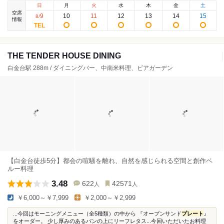
日
月
火
水
木
金
土
空席
9
10
11
12
13
14
15
8
/
情報
THE TENDER HOUSE DINING
白金台駅 288m / ダイニングバー、中南米料理、ビアガーデン
【白金台徒歩5分】都会の喧騒を離れ、自然を感じられる空間と創作ペ
ルー料理
3.48
622
42571
人
人
￥6,000～￥7,999
￥2,000～￥2,999
...今回はモーニングメニュー（全5種類）の中から 『オープンサンド
プレート
』
をオーダー。 少し厚みのあるパンの上にリーフレタス...今回いただいたお料理