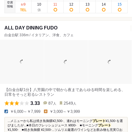
空席
9
10
11
12
13
14
15
8
/
情報
ALL DAY DINING FUDO
白金台駅 336m / イタリアン、洋食、カフェ
【白金台駅1分】八芳園の中で朝から夜まであらゆる時間を楽しめる、
日常をそっと彩るレストラン
3.33
87
2549
人
人
￥6,000～￥7,999
￥3,000～￥3,999
...メニューから私は焼き魚御膳¥2,500-、連れはモーニング
プレート
¥1,500-を選
びましたが...■本日のフレッシュジュース ¥800- ■モーニング
プレート
¥1,500- ■焼き魚御膳 ¥2,500-...ソムリエ厳選のワインなどお飲み物も充実◎お