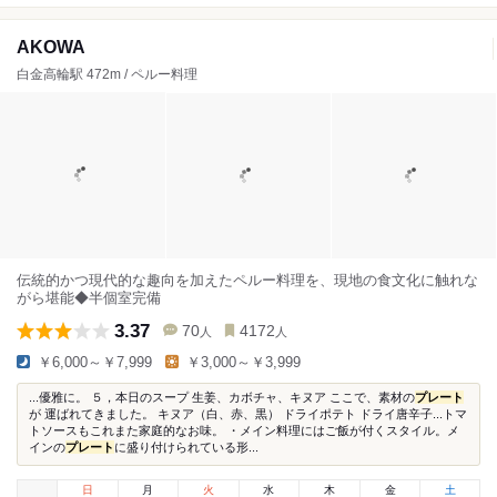
AKOWA
白金高輪駅 472m / ペルー料理
伝統的かつ現代的な趣向を加えたペルー料理を、現地の食文化に触れな
がら堪能◆半個室完備
3.37
70
4172
人
人
￥6,000～￥7,999
￥3,000～￥3,999
...優雅に。 ５，本日のスープ 生姜、カボチャ、キヌア ここで、素材の
プレート
が 運ばれてきました。 キヌア（白、赤、黒） ドライポテト ドライ唐辛子...トマ
トソースもこれまた家庭的なお味。 ・メイン料理にはご飯が付くスタイル。メ
インの
プレート
に盛り付けられている形...
日
月
火
水
木
金
土