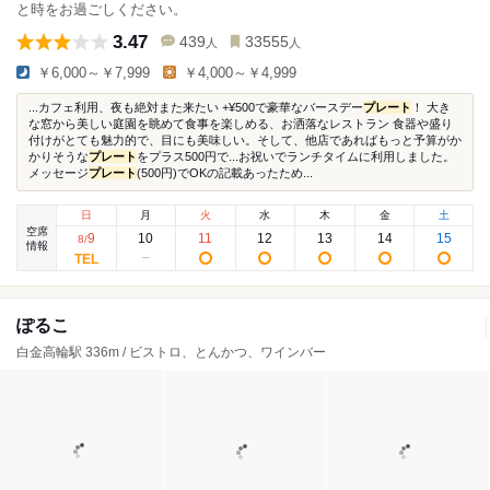
と時をお過ごしください。
3.47
439
33555
人
人
￥6,000～￥7,999
￥4,000～￥4,999
...カフェ利用、夜も絶対また来たい +¥500で豪華なバースデー
プレート
！ 大き
な窓から美しい庭園を眺めて食事を楽しめる、お洒落なレストラン 食器や盛り
付けがとても魅力的で、目にも美味しい。そして、他店であればもっと予算がか
かりそうな
プレート
をプラス500円で...お祝いでランチタイムに利用しました。
メッセージ
プレート
(500円)でOKの記載あったため...
日
月
火
水
木
金
土
空席
9
10
11
12
13
14
15
8
/
情報
ぽるこ
白金高輪駅 336m / ビストロ、とんかつ、ワインバー