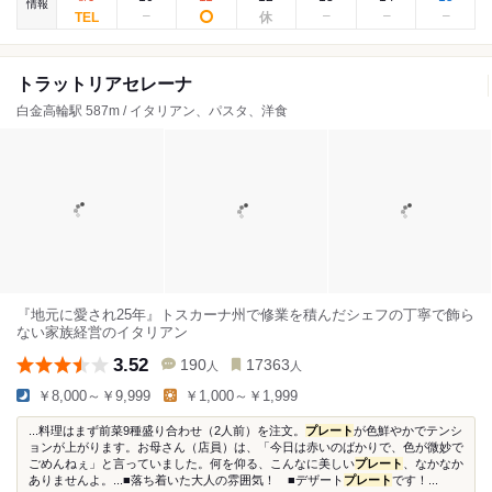
情報
トラットリアセレーナ
白金高輪駅 587m / イタリアン、パスタ、洋食
『地元に愛され25年』トスカーナ州で修業を積んだシェフの丁寧で飾ら
ない家族経営のイタリアン
3.52
190
17363
人
人
￥8,000～￥9,999
￥1,000～￥1,999
...料理はまず前菜9種盛り合わせ（2人前）を注文。
プレート
が色鮮やかでテンシ
ョンが上がります。お母さん（店員）は、「今日は赤いのばかりで、色が微妙で
ごめんねぇ」と言っていました。何を仰る、こんなに美しい
プレート
、なかなか
ありませんよ。...■落ち着いた大人の雰囲気！ ■デザート
プレート
です！...