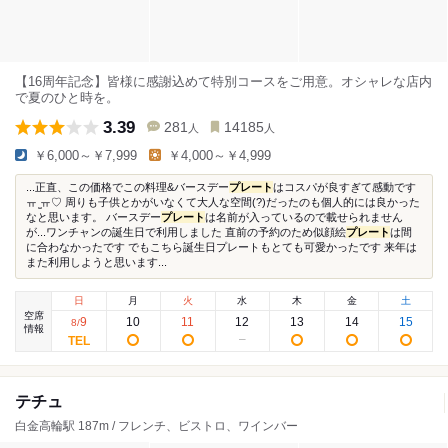
【16周年記念】皆様に感謝込めて特別コースをご用意。オシャレな店内
で夏のひと時を。
3.39
281
14185
人
人
￥6,000～￥7,999
￥4,000～￥4,999
...正直、この価格でこの料理&バースデー
プレート
はコスパが良すぎて感動です
ㅠ ̫ㅠ♡ 周りも子供とかがいなくて大人な空間(?)だったのも個人的には良かった
なと思います。 バースデー
プレート
は名前が入っているので載せられません
が...ワンチャンの誕生日で利用しました 直前の予約のため似顔絵
プレート
は間
に合わなかったです でもこちら誕生日プレートもとても可愛かったです 来年は
また利用しようと思います...
日
月
火
水
木
金
土
空席
9
10
11
12
13
14
15
8
/
情報
テチュ
白金高輪駅 187m / フレンチ、ビストロ、ワインバー