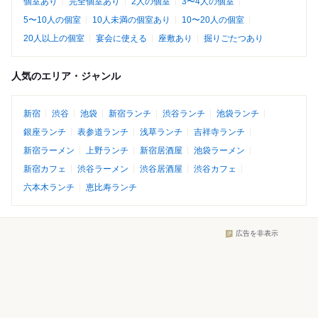
個室あり
完全個室あり
2人の個室
3〜4人の個室
5〜10人の個室
10人未満の個室あり
10〜20人の個室
20人以上の個室
宴会に使える
座敷あり
掘りごたつあり
人気のエリア・ジャンル
新宿
渋谷
池袋
新宿ランチ
渋谷ランチ
池袋ランチ
銀座ランチ
表参道ランチ
浅草ランチ
吉祥寺ランチ
新宿ラーメン
上野ランチ
新宿居酒屋
池袋ラーメン
新宿カフェ
渋谷ラーメン
渋谷居酒屋
渋谷カフェ
六本木ランチ
恵比寿ランチ
広告を非表示