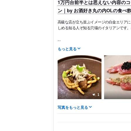
1万円台前半とは思えない内容の
ン｜by お酒好き丸の内OLの食べ
高級な店が立ち並ぶイメージの白金エリアにあ
しめる知る人ぞ知る穴場のイタリアンです。
...
もっと見る
1
写真をもっと見る