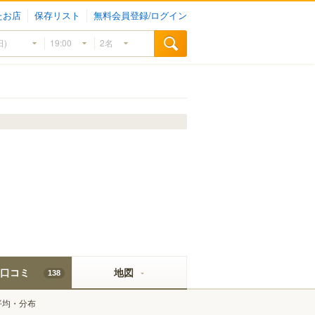
たお店
保存リスト
無料会員登録/ログイン
口コミ
地図
138
平均・分布