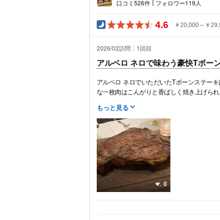
口コミ526件
フォロワー119人
4.6
￥20,000～￥29,
2026/02訪問
1
回目
アルベロ ネロで味わう豪快Tボー
アルベロ ネロでいただいたTボーンステー
な一枚肉はこんがりと香ばしく焼き上げられ
もっと見る
0