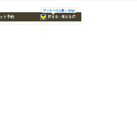
ディナーで人数 × 50pt
ット予約
貯まる・使える