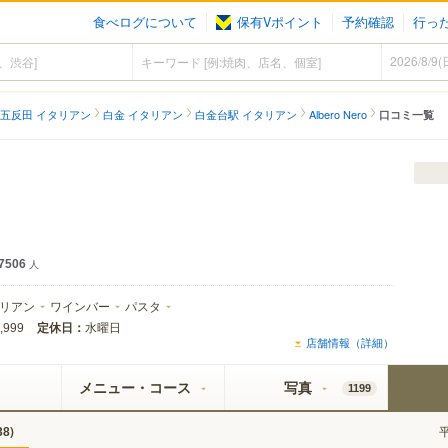
食べログについて
保有Vポイント
予約確認
行っ
五反田 イタリアン
白金 イタリアン
白金台駅 イタリアン
Albero Nero
口コミ一覧
7506
人
リアン
ワインバー
パスタ
定休日：
水曜日
,999
店舗情報（詳細）
メニュー・コース
写真
1199
)
38