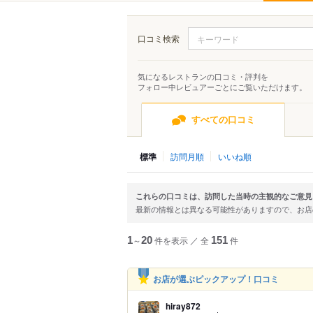
口コミ検索
気になるレストランの口コミ・評判を
フォロー中レビュアーごとにご覧いただけます。
すべての口コミ
標準
訪問月順
いいね順
これらの口コミは、訪問した当時の主観的なご意見
最新の情報とは異なる可能性がありますので、お
1
～
20
件を表示
／
全
151
件
お店が選ぶピックアップ！口コミ
hiray872