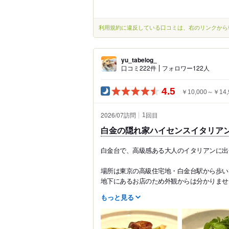
利用規約に違反している口コミは、右のリンクから
yu_tabelog_
口コミ222件
フォロワー122人
4.5
￥10,000～￥14,
2026/07訪問
回目
1
白金の隠れ家ハイセンスイタリア
白金台で、高級感ある大人のイタリアンに出会えま
場所は東京の高級住宅地・白金台駅から歩い
地下にあるお店のため外観からは分かりません
もっと見る