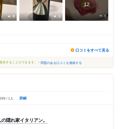
12
0
0
0
口コミをすべて見る
報告することができます。
問題のある口コミを連絡する
詳細
999
1人
人の隠れ家イタリアン。