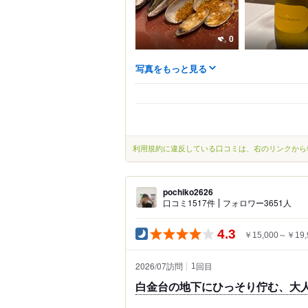
0
写真をもっと見る
利用規約に違反している口コミは、右のリンクから
pochiko2626
口コミ1517件
フォロワー3651人
4.3
￥15,000～￥19,
2026/07訪問
回目
1
白金台の地下にひっそり佇む、大