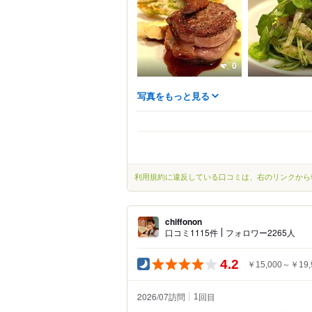
0
写真をもっと見る
利用規約に違反している口コミは、右のリンクから
chiffonon
口コミ1115件
フォロワー2265人
4.2
￥15,000～￥19,
2026/07訪問
回目
1