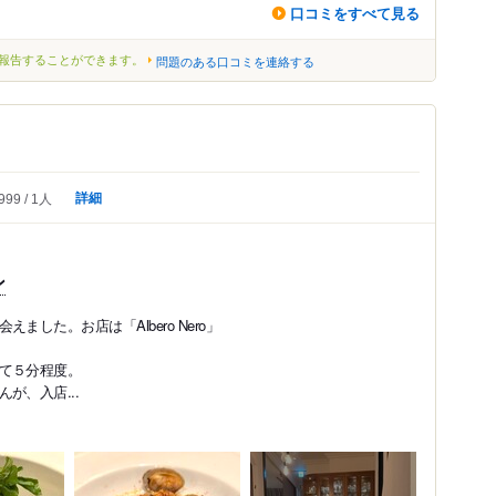
口コミをすべて見る
報告することができます。
問題のある口コミを連絡する
詳細
999
1人
ン
した。お店は「Albero Nero」
て５分程度。
が、入店...