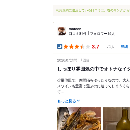
利用規約に違反している口コミは、右のリンクから
matoon
口コミ81件
フォロワー15人
3.7
詳細
－
1人
2026/07訪問
回目
1
しっぽり雰囲気の中でオトナなイ
少量他皿で、席間隔もゆったりなので、大人
スワインも豊富で選ぶのに迷ってしまうくら
て...
もっと見る