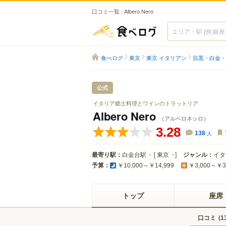
口コミ一覧 : Albero Nero
食べログ
食べログ
東京
東京 イタリアン
目黒・白金・
公式
イタリア郷土料理とワインのトラットリア
Albero Nero
（アルベロネッロ）
3.28
138
人
最寄り駅：
白金台駅
[
東京
]
ジャンル：
イタ
予算：
￥10,000～￥14,999
￥3,000～￥3
トップ
座席
口コミ
(
1