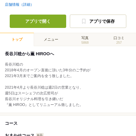
店舗情報（詳細）
アプリで開く
アプリで保存
写真
口コミ
トップ
メニュー
5868
257
長谷川稔から薫 HIROOへ
長谷川稔の
2018年4月のオープン直後に頂いた3年分のご予約が
2021年3月末でご案内を全う致しました。
2021年4月より長谷川稔は週2日の営業となり、
週5日はスーシェフの次広哲司が
長谷川オリジナル料理を引き継いだ
『薫 HIROO』としてリニューアル致しました。
コース
おまかせコース
8品