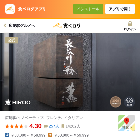
インストール
アプリで開く
広尾駅グルメへ
ログイン
公式
薫 HIROO
広尾駅/イノベーティブ､ フレンチ､ イタリアン
4.30
257
人
14262
人
￥50,000～￥59,999
￥50,000～￥59,999