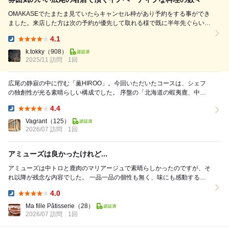
OMAKASEでたまたま見ていたらキャンセル枠があり予約をする事ができ
ました。来店した方は次の予約が優先して取れる様で既に半年先ぐらいま
では埋まってしまっている様です。 そのため、新規の方はキャンセル枠
4.1
を見つけて予約するぐらいしか難しそうでなかなか予約難易度は高めで
Dinner:
す。 薫HIROOさん...
k.tokky
（908）
2025/11 訪問
1回
広尾の静寂の中に佇む「薫HIROO」。今回いただいたコースは、シェフ
の独創性が光る素晴らしい構成でした。 序盤の「北海道の蝦夷鹿、中ト
ロ、白エビのフリット」から、素材の輪郭が...
4.4
Dinner:
Vagrant
（125）
2026/07 訪問
1回
アミューズは良かったけれど...
アミューズは中トロと鹿肉のマリアージュで素晴らしかったのですが、そ
れ以降が残念な内容でした。 一品一品の個性も無く、味にも感動するよ
うなものは ありません。 もちろん...
4.0
Dinner:
Ma fille Pâtisserie
（28）
2026/07 訪問
1回