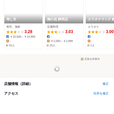
寿し市
梅の花 静岡店
カラオケマック 
両替町店
寿司、海鮮
豆腐料理
カラオケ
3.28
3.03
3.00
￥10,000～￥14,999
-
-
Dinner:
Dinner:
Dinner:
-
￥2,000～￥2,999
-
Lunch:
Lunch:
Lunch:
41人
25人
1人
広告を非表示
店舗情報（詳細）
修正
アクセス
住所を修正