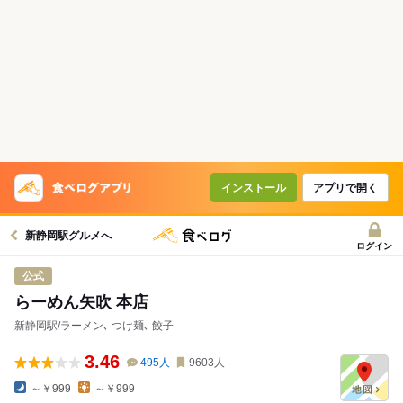
インストール
アプリで開く
新静岡駅グルメへ
ログイン
公式
らーめん矢吹 本店
新静岡駅/ラーメン､ つけ麺､ 餃子
3.46
495
人
9603
人
～￥999
～￥999