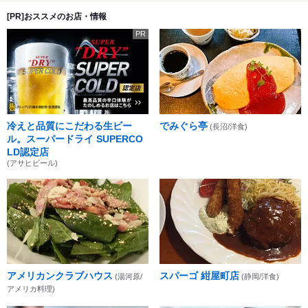
[PR]おススメのお店・情報
PR
冷えと品質にこだわる生ビー
でみぐら亭
(長沼/洋食)
ル。スーパードライ SUPERCO
LD認定店
(アサヒビール)
アメリカンクラブハウス
スパーゴ 紺屋町店
(湯河原/
(静岡/洋食)
アメリカ料理)