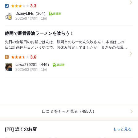
掛けられる贅沢な時間帯でした。 迷わず選ん...
3.3
Dinner:
DizmyLIFE
（204）
2025/07 訪問
1回
静岡で豚骨醤油ラーメンを喰らう！
先日の金曜日のお昼ごはんは、静岡市のらーめん矢吹さん！ 本当はこの
日は計画休肝日というやつで、お休み設定してましたが、まさかの会議の
ため休み返上 とりあえず静岡に着いて...
3.6
Lunch:
taiwa279201
（446）
2025/03 訪問
1回
口コミをもっと見る（495人）
[PR] 近くのお店
もっと見る