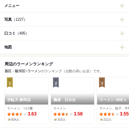
メニュー
写真
（1227）
口コミ
（495）
地図
周辺のラーメンランキング
葵区・駿河区
×
ラーメン
のランキング（点数の高いお店）です。
1
2
3
伊駄天 静岡店
麺屋 日出次
ラーメン ABE's
ラーメン、つけ麺
ラーメン
ラーメン、餃子、中
3.63
3.58
3.55
834人
319人
212人