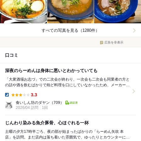
すべての写真を見る（1280件）
広告を非表示
口コミ
深夜のらーめんは身体に悪いとわかっていても
「大衆酒場お志づ」での二次会が終わり、一次会も二次会も同業者の方と
の話や酒を飲むばかりで殆ど料理を口にしていなかったため、メーカーの
担当営業がオススメと言っているラーメン屋「らーめ...
3.3
Dinner:
食いしん坊のダヤン
（709）
2026/04 訪問
1回
じんわり染みる魚介豚骨、心ほぐれる一杯
土曜の夕方17時半ごろ、夜の部が始まったばかりの「らーめん矢吹 本
店」を訪問。まだ店内は落ち着いた雰囲気で、ゆったりとカウンターに腰