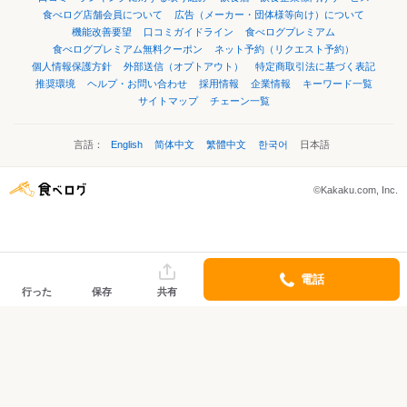
食べログ店舗会員について
広告（メーカー・団体様等向け）について
機能改善要望
口コミガイドライン
食べログプレミアム
食べログプレミアム無料クーポン
ネット予約（リクエスト予約）
個人情報保護方針
外部送信（オプトアウト）
特定商取引法に基づく表記
推奨環境
ヘルプ・お問い合わせ
採用情報
企業情報
キーワード一覧
サイトマップ
チェーン一覧
言語：
English
简体中文
繁體中文
한국어
日本語
©Kakaku.com, Inc.
電話
行った
保存
共有