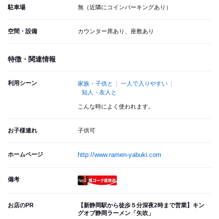
駐車場
無（近隣にコインパーキングあり）
空間・設備
カウンター席あり、座敷あり
特徴・関連情報
利用シーン
家族・子供と
一人で入りやすい
知人・友人と
こんな時によく使われます。
お子様連れ
子供可
ホームページ
http://www.ramen-yabuki.com
備考
瓶コーク提供店
お店のPR
【新静岡駅から徒歩５分深夜2時まで営業】キン
グオブ静岡ラーメン「矢吹」