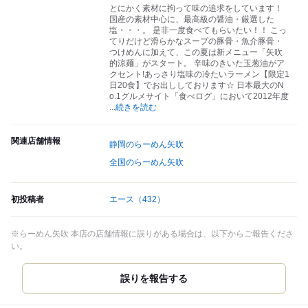
とにかく素材に拘って味の追求をしています！
国産の素材中心に、最高級の醤油・厳選した
塩・・・。 是非一度食べてもらいたい！！ こっ
てりだけど滑らかなスープの豚骨・魚介豚骨・
つけめんに加えて、この夏は新メニュー「矢吹
的涼麺」がスタート。 辛味のきいた玉葱油がア
クセント!あっさり塩味の冷たいラーメン【限定1
日20食】でお出ししております☆ 日本最大のN
o.1グルメサイト「食べログ」において2012年度
...
続きを読む
関連店舗情報
静岡のらーめん矢吹
全国のらーめん矢吹
初投稿者
エース
（432）
※らーめん矢吹 本店の店舗情報に誤りがある場合は、以下からご報告くださ
い。
誤りを報告する