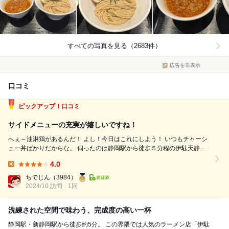
すべての写真を見る（2683件）
広告を非表示
口コミ
ピックアップ！口コミ
サイドメニューの充実が嬉しいですね！
へぇ～油淋鶏があるんだ！ よし！今日はこれにしよう！ いつもチャーシ
ュー丼ばかりだからな。 伺ったのは静岡駅から徒歩５分程の伊駄天静岡
店です。 焼津にもお店がある人気店で、静岡店は駅前大通である 東海道
4.0
をまたぎ新静岡駅方面に向かって歩くと左手にありました。 地下道がし
Lunch:
っかり張り巡らさ...
ちでじん
（3984）
2024/10 訪問
1回
洗練された空間で味わう、完成度の高い一杯
静岡駅・新静岡駅から徒歩約5分。 この界隈では人気のラーメン店「伊駄