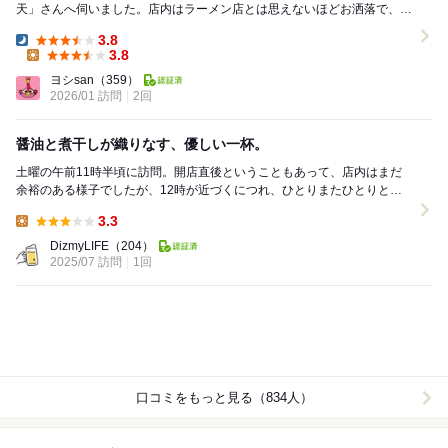
天」さんへ伺いました。店内はラーメン店とは思えないほどお洒落で、落
ち着いた雰囲気が印象的です。 今回は味...
3.8
Dinner:
3.8
Lunch:
ヨシsan
（359）
2026/01 訪問
2回
醤油と煮干しが織りなす、優しい一杯。
土曜の午前11時半頃に訪問。開店直後ということもあって、店内はまだ
余裕のある様子でしたが、12時が近づくにつれ、ひとりまたひとりとお
客さんが増え、あっという間に席が埋まっていきまし...
3.3
Lunch:
DizmyLIFE
（204）
2025/07 訪問
1回
口コミをもっと見る（834人）