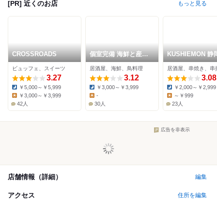
[PR] 近くのお店
もっと見る
CROSSROADS
個室完備 海鮮と産地
KUSHIEMON 
鶏の炭火焼 鶏菜 静岡
店
ビュッフェ、スイーツ
居酒屋、海鮮、鳥料理
居酒屋、串焼き、串
駅前店
3.27
3.12
3.08
￥5,000～￥5,999
￥3,000～￥3,999
￥2,000～￥2,999
Dinner:
Dinner:
Dinner:
￥3,000～￥3,999
-
～￥999
Lunch:
Lunch:
Lunch:
42人
30人
23人
広告を非表示
店舗情報（詳細）
編集
アクセス
住所を編集