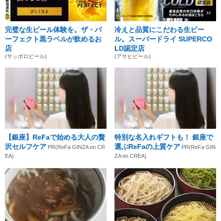
完璧な生ビール体験を。ザ・パ
冷えと品質にこだわる生ビー
ーフェクト黒ラベルが飲めるお
ル。スーパードライ SUPERCO
店
LD認定店
(サッポロビール)
(アサヒビール)
【銀座】ReFaで始める大人の贅
特別な名入れギフトも！ 銀座で
沢セルフケア
選ぶReFaの上質ケア
PR(ReFa GINZA on CR
PR(ReFa GIN
EA)
ZA on CREA)