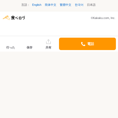
言語：
English
简体中文
繁體中文
한국어
日本語
©Kakaku.com, Inc.
電話
行った
保存
共有