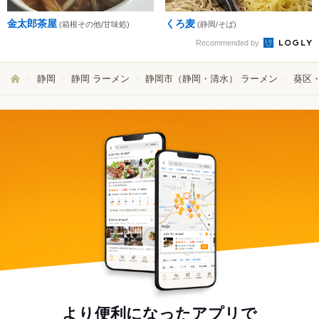
金太郎茶屋
くろ麦
(箱根その他/甘味処)
(静岡/そば)
Recommended by
静岡
静岡 ラーメン
静岡市（静岡・清水） ラーメン
葵区
より便利になったアプリで