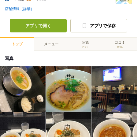
店舗情報（詳細）
アプリで開く
アプリで保存
写真
口コミ
トップ
メニュー
2365
834
写真