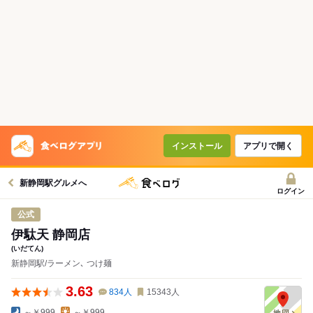
インストール
アプリで開く
新静岡駅グルメへ
ログイン
公式
伊駄天 静岡店
(いだてん)
新静岡駅/ラーメン､ つけ麺
3.63
834
人
15343
人
～￥999
～￥999