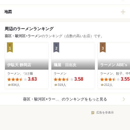
地図
周辺のラーメンランキング
葵区・駿河区
×
ラーメン
のランキング（点数の高いお店）です。
1
2
3
伊駄天 静岡店
麺屋 日出次
ラーメン ABE's
ラーメン、つけ麺
ラーメン
ラーメン、餃子、中
3.63
3.58
3.55
834人
319人
212人
葵区・駿河区×ラーメン
のランキングをもっと見る
広告を非表示