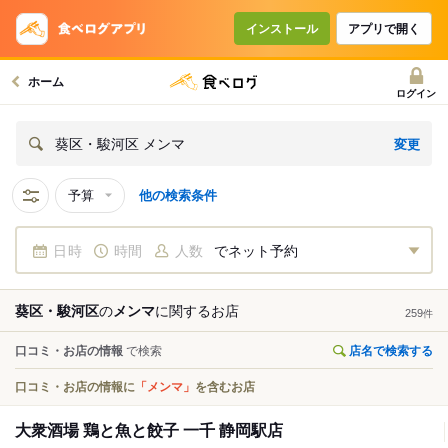
インストール
アプリで開く
ホーム
ログイン
変更
葵区・駿河区 メンマ
予算
他の検索条件
日時
時間
人数
でネット予約
葵区・駿河区
の
メンマ
に関する
お店
259
件
口コミ・お店の情報
で検索
店名で検索する
口コミ・お店の情報に
「メンマ」
を含むお店
大衆酒場 鶏と魚と餃子 一千 静岡駅店