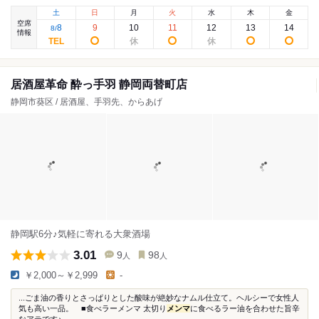
土
日
月
火
水
木
金
空席
8
9
10
11
12
13
14
8
/
情報
居酒屋革命 酔っ手羽 静岡両替町店
静岡市葵区 / 居酒屋、手羽先、からあげ
静岡駅6分♪気軽に寄れる大衆酒場
3.01
9
98
人
人
￥2,000～￥2,999
-
...ごま油の香りとさっぱりとした酸味が絶妙なナムル仕立て。ヘルシーで女性人
気も高い一品。 ■食べラーメンマ 太切り
メンマ
に食べるラー油を合わせた旨辛