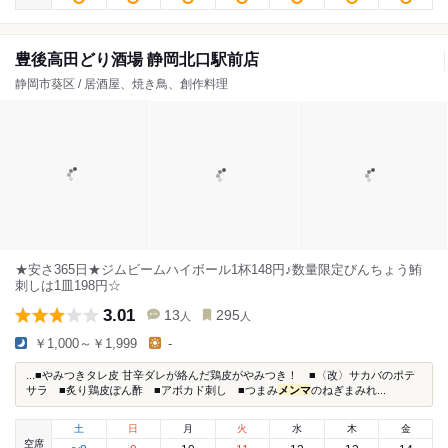
豊後高田どり酒場 静岡北口駅前店
静岡市葵区 / 居酒屋、焼き鳥、創作料理
★安さ365日★ジムビームハイボール1杯148円♪数量限定びんちょう鮪
刺しは1皿198円☆
3.01
13
295
人
人
￥1,000～￥1,999
-
...■やみつきタレ皮 甘辛ダレが絡んだ鶏皮がやみつき！ ■〈改〉サカバのポテ
サラ ■炙り鶏皮ぽん酢 ■アボカド刺し ■つまみ
メンマ
のねぎまみれ...
土
日
月
火
水
木
金
空席