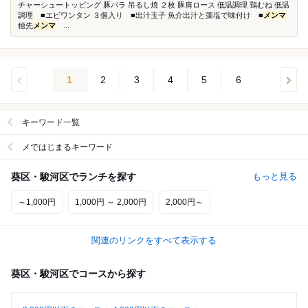
チャーシュートッピング 豚バラ 吊るし焼 ２枚 豚肩ロース 低温調理 鶏むね 低温
調理 ■エビワンタン ３個入り ■出汁玉子 魚介出汁と藻塩で味付け ■
メンマ
穂先
メンマ
...
1
2
3
4
5
6
キーワード一覧
メではじまるキーワード
葵区・駿河区でランチを探す
もっと見る
～1,000円
1,000円 ～ 2,000円
2,000円～
関連のリンクをすべて表示する
葵区・駿河区でコースから探す