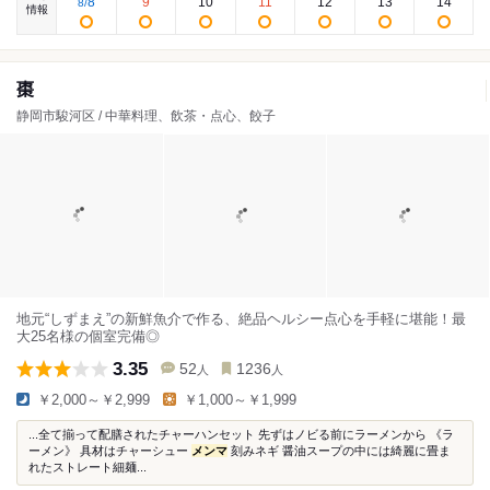
8
9
10
11
12
13
14
8
/
情報
棗
静岡市駿河区 / 中華料理、飲茶・点心、餃子
地元“しずまえ”の新鮮魚介で作る、絶品ヘルシー点心を手軽に堪能！最
大25名様の個室完備◎
3.35
52
1236
人
人
￥2,000～￥2,999
￥1,000～￥1,999
...全て揃って配膳されたチャーハンセット 先ずはノビる前にラーメンから 《ラ
ーメン》 具材はチャーシュー
メンマ
刻みネギ 醤油スープの中には綺麗に畳ま
れたストレート細麺...