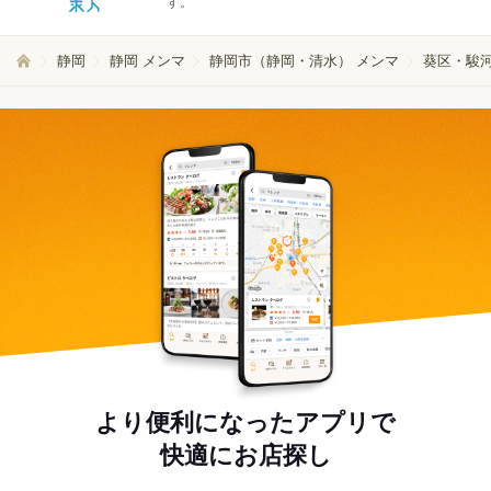
す。
静岡
静岡 メンマ
静岡市（静岡・清水） メンマ
葵区・駿河
より便利になったアプリで
快適にお店探し