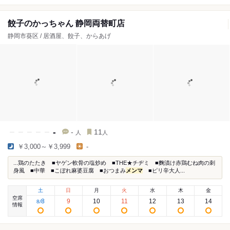
餃子のかっちゃん 静岡両替町店
静岡市葵区 / 居酒屋、餃子、からあげ
-
-
11
人
人
￥3,000～￥3,999
-
...鶏のたたき ■ヤゲン軟骨の塩炒め ■THE★チヂミ ■麴漬け赤鶏むね肉の刺
身風 ■中華 ■こぼれ麻婆豆腐 ■おつまみ
メンマ
■ピリ辛大人...
土
日
月
火
水
木
金
空席
8
9
10
11
12
13
14
8
/
情報