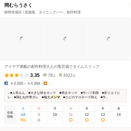
岡むらうさく
静岡市葵区 / 居酒屋、ダイニングバー、創作料理
アイデア満載の創作料理大人の竜宮城でタイムスリップ
3.35
78
3322
人
人
￥4,000～￥4,999
-
...■人気もん ■大きな焼きホッケ ■焼きホッケ ■牛ハツ刺身 ■炙りエイヒ
レ ■鶏むね中華ダレ ■極太
メンマ
■エビのマヨネーズ和え ■牛...
土
日
月
火
水
木
金
空席
8
9
10
11
12
13
14
8
/
情報