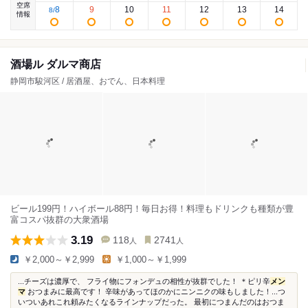
空席
8
9
10
11
12
13
14
8
/
情報
酒場ル ダルマ商店
静岡市駿河区 / 居酒屋、おでん、日本料理
ビール199円！ハイボール88円！毎日お得！料理もドリンクも種類が豊
富コスパ抜群の大衆酒場
3.19
118
2741
人
人
￥2,000～￥2,999
￥1,000～￥1,999
...チーズは濃厚で、 フライ物にフォンデュの相性が抜群でした！ ＊ピリ辛
メン
マ
おつまみに最高です！ 辛味があってほのかにニンニクの味もしました！...つ
いついあれこれ頼みたくなるラインナップだった。 最初につまんだのはおつま