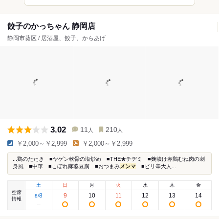
餃子のかっちゃん 静岡店
静岡市葵区 / 居酒屋、餃子、からあげ
3.02
11
210
人
人
￥2,000～￥2,999
￥2,000～￥2,999
...鶏のたたき ■ヤゲン軟骨の塩炒め ■THE★チヂミ ■麴漬け赤鶏むね肉の刺
身風 ■中華 ■こぼれ麻婆豆腐 ■おつまみ
メンマ
■ピリ辛大人...
土
日
月
火
水
木
金
空席
8
9
10
11
12
13
14
8
/
情報