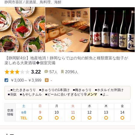
静岡市葵区 / 居酒屋、鳥料理、海鮮
【静岡駅4分】地産地消！静岡ならではの旬の鮮魚と種類豊富な餃子が
楽しめる大衆酒場◆個室完備
3.22
57
2096
人
人
￥3,000～￥3,999
-
...■たたききゅうり ■きゅうりの1本漬け ■梅きゅうり ■ホタルイカ沖漬け
■冷奴 ■もやしナムル ■ビールに合いすぎるピリ辛
メンマ
■よ...
土
日
月
火
水
木
金
空席
8
9
10
11
12
13
14
8
/
情報