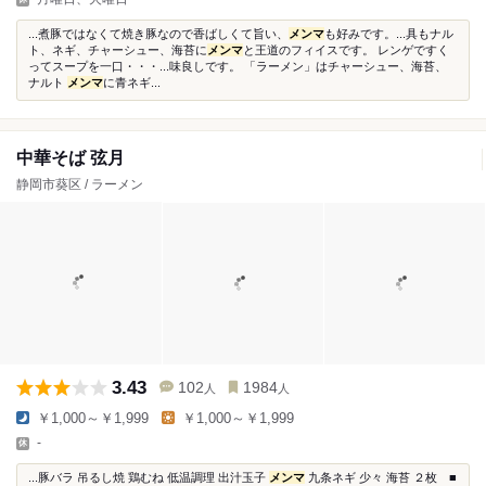
...煮豚ではなくて焼き豚なので香ばしくて旨い、
メンマ
も好みです。...具もナル
ト、ネギ、チャーシュー、海苔に
メンマ
と王道のフィイスです。 レンゲですく
ってスープを一口・・・...味良しです。 「ラーメン」はチャーシュー、海苔、
ナルト
メンマ
に青ネギ...
中華そば 弦月
静岡市葵区 / ラーメン
3.43
102
1984
人
人
￥1,000～￥1,999
￥1,000～￥1,999
-
...豚バラ 吊るし焼 鶏むね 低温調理 出汁玉子
メンマ
九条ネギ 少々 海苔 ２枚 ■