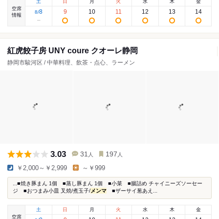
土
日
月
火
水
木
金
空席
8
9
10
11
12
13
14
8
/
情報
紅虎餃子房 UNY coure クオーレ静岡
静岡市駿河区 / 中華料理、飲茶・点心、ラーメン
3.03
31
197
人
人
￥2,000～￥2,999
～￥999
...■焼き豚まん 1個 ■蒸し豚まん 1個 ■小菜 ■腸詰め チャイニーズソーセー
ジ ■おつまみ小皿 叉焼/煮玉子/
メンマ
■ザーサイ葱あえ...
土
日
月
火
水
木
金
空席