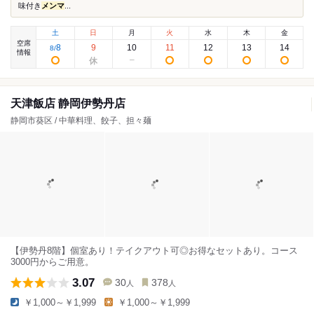
味付き
メンマ
...
土
日
月
火
水
木
金
空席
8
9
10
11
12
13
14
8
/
情報
天津飯店 静岡伊勢丹店
静岡市葵区 / 中華料理、餃子、担々麺
【伊勢丹8階】個室あり！テイクアウト可◎お得なセットあり。コース
3000円からご用意。
3.07
30
378
人
人
￥1,000～￥1,999
￥1,000～￥1,999