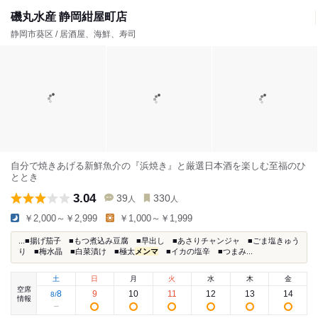
磯丸水産 静岡紺屋町店
静岡市葵区 / 居酒屋、海鮮、寿司
自分で焼きあげる新鮮魚介の『浜焼き』と厳選日本酒を楽しむ至福のひ
ととき
3.04
39
330
人
人
￥2,000～￥2,999
￥1,000～￥1,999
...■揚げ茄子 ■もつ煮込み豆腐 ■早出し ■あさりチャンジャ ■ごま塩きゅう
り ■梅水晶 ■白菜漬け ■極太
メンマ
■イカの塩辛 ■つまみ...
土
日
月
火
水
木
金
空席
8
9
10
11
12
13
14
8
/
情報