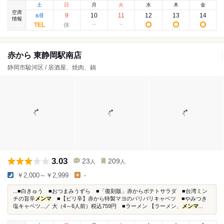
土
日
月
火
水
木
金
空席
8
9
10
11
12
13
14
8
/
情報
赤から 東静岡駅南店
静岡市駿河区 / 居酒屋、焼肉、鍋
3.03
23
209
人
人
￥2,000～￥2,999
-
...■白きゅう ■おつまみうずら ■「復刻版」赤からポテトサラダ ■台湾ミン
チの旨辛
メンマ
■【ピリ辛】赤から特製マヨのバリバリキャベツ ■やみつき
塩キャベツ...／ 大（4～6人前）税込759円 ■ラーメン 【ラーメン、
メンマ
...