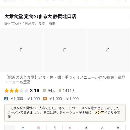
大衆食堂 定食のまる大 静岡北口店
静岡市葵区 / 居酒屋、食堂、海鮮
【駅近の大衆食堂】定食・丼・麺！手づくりメニューが約40種類！単品
メニューも豊富
3.16
94
1411
人
人
￥1,000～￥1,999
￥1,000～￥1,999
...それが全て男性の一人客でした。 さて、このラーメンが意外としっかりした
ラーメンで驚きました。 具には厚いチャーシューが１枚に、
メンマ
半切りゆで
卵...
土
日
月
火
水
木
金