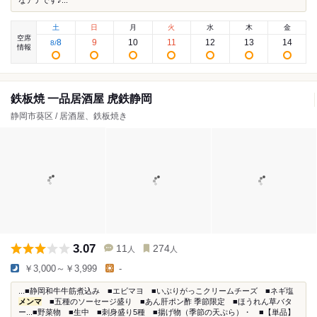
なアテです♪...
土
日
月
火
水
木
金
空席
8
9
10
11
12
13
14
8
/
情報
鉄板焼 一品居酒屋 虎鉄静岡
静岡市葵区 / 居酒屋、鉄板焼き
3.07
11
274
人
人
￥3,000～￥3,999
-
...■静岡和牛牛筋煮込み ■エビマヨ ■いぶりがっこクリームチーズ ■ネギ塩
メンマ
■五種のソーセージ盛り ■あん肝ポン酢 季節限定 ■ほうれん草バタ
ー...■野菜物 ■生中 ■刺身盛り5種 ■揚げ物（季節の天ぷら）・ ■【単品】