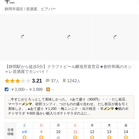
十二
静岡市葵区 / 居酒屋、ビアバー
【静岡駅から徒歩5分】クラフトビール醸造所直営店★創作和風のオシ
ャレ居酒屋でカンパイ！
3.21
37
1242
人
人
￥3,000～￥3,999
-
...牛すじがとろっとして美味しかった。 ○あて盛り（900円）・・・だし枝豆、
マーラー
メンマ
、砂肝コンフィ、つけものの盛り合わせ。 だし枝豆が後を引く
美味しさ。...●あて盛り ￥1,200 ・梅ニンニク ・出汁枝豆 ・辛
メンマ
◆鯖のポ
テトサラダ ￥600 温かい鯖入りポテトサラダの上に...
土
日
月
火
水
木
金
空席
8
9
10
11
12
13
14
8
/
情報