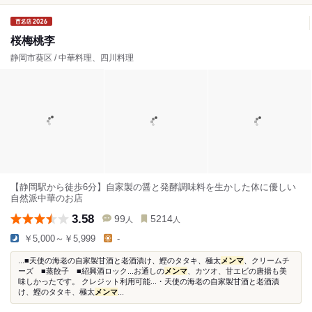
桜梅桃李
静岡市葵区 / 中華料理、四川料理
【静岡駅から徒歩6分】自家製の醤と発酵調味料を生かした体に優しい
自然派中華のお店
3.58
99
5214
人
人
￥5,000～￥5,999
-
...■天使の海老の自家製甘酒と老酒漬け、鰹のタタキ、極太
メンマ
、クリームチ
ーズ ■蒸餃子 ■紹興酒ロック...お通しの
メンマ
、カツオ、甘エビの唐揚も美
味しかったです。 クレジット利用可能...・天使の海老の自家製甘酒と老酒漬
け、鰹のタタキ、極太
メンマ
...