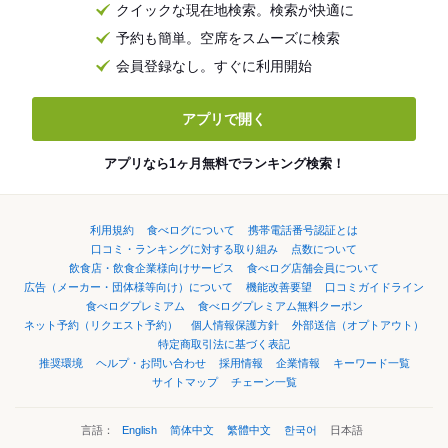
クイックな現在地検索。検索が快適に
予約も簡単。空席をスムーズに検索
会員登録なし。すぐに利用開始
アプリで開く
アプリなら1ヶ月無料でランキング検索！
利用規約
食べログについて
携帯電話番号認証とは
口コミ・ランキングに対する取り組み
点数について
飲食店・飲食企業様向けサービス
食べログ店舗会員について
広告（メーカー・団体様等向け）について
機能改善要望
口コミガイドライン
食べログプレミアム
食べログプレミアム無料クーポン
ネット予約（リクエスト予約）
個人情報保護方針
外部送信（オプトアウト）
特定商取引法に基づく表記
推奨環境
ヘルプ・お問い合わせ
採用情報
企業情報
キーワード一覧
サイトマップ
チェーン一覧
言語：
English
简体中文
繁體中文
한국어
日本語