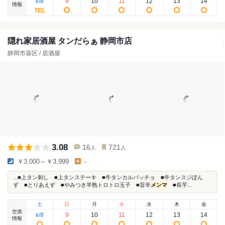
8
9
10
11
12
13
14
8
/
情報
隠れ家居酒屋 タンだらぁ 静岡市店
静岡市葵区 / 居酒屋
3.08
16
721
人
人
￥3,000～￥3,999
-
...■上タン刺し ■上タンステーキ ■牛タンカルパッチョ ■牛タンスジぽん
ず ■とりあえず ■やみつき半熟トロトロ玉子 ■旨辛
メンマ
■長芋...
土
日
月
火
水
木
金
空席
8
9
10
11
12
13
14
8
/
情報