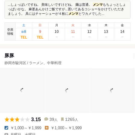
...しょっぱいですね。 美味しいですけどね。 麺は普通。
メンマ
もちょっとしょ
っぱいかな。 麻婆あんかけご飯ですが...置いてあるコショーをかけていただき
ましょう。 具にはチャーシューが４枚に
メンマ
とワカメでした...
土
日
月
火
水
木
金
空席
8
9
10
11
12
13
14
8
/
情報
豚豚
静岡市駿河区 / ラーメン、中華料理
3.15
39
1265
人
人
￥1,000～￥1,999
￥1,000～￥1,999
月曜日、火曜日