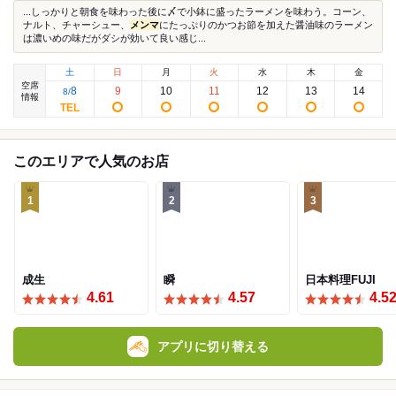
...しっかりと朝食を味わった後に〆で小鉢に盛ったラーメンを味わう。コーン、
ナルト、チャーシュー、
メンマ
にたっぷりのかつお節を加えた醤油味のラーメン
は濃いめの味だがダシが効いて良い感じ...
土
日
月
火
水
木
金
空席
8
9
10
11
12
13
14
8
/
情報
このエリアで人気のお店
1
2
3
成生
瞬
日本料理FUJI
4.61
4.57
4.5
アプリに切り替える