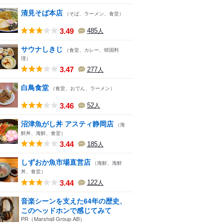
清見そば本店
（そば、ラーメン、食堂）
3.49
485
人
サウナしきじ
（食堂、カレー、韓国料
理）
3.47
277
人
白鳥食堂
（食堂、おでん、ラーメン）
3.46
52
人
沼津魚がし丼 アスティ静岡店
（海
鮮丼、海鮮、食堂）
3.44
185
人
しずおか魚市場直営店
（海鮮、海鮮
丼、食堂）
3.44
122
人
音楽シーンを支えた64年の歴史、
このヘッドホンで感じてみて
PR（Marshall Group AB）