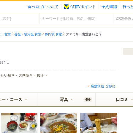
食べログについて
保有Vポイント
予約確認
行っ
） 食堂
葵区・駿河区 食堂
静岡駅 食堂
ファミリー食堂さいとう
554
人
たい焼き・大判焼き
餃子
店舗情報（詳細）
ュー・コース
写真
口コミ
409