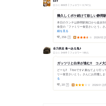
64Y
口コミ 889件
フォロワー 3,747人
幾久しくボケ続けて欲しい静岡
本日のランチは静岡駅南口から徒歩3分
食堂の「ファミリー食堂さいとう」さん
細を見る
2026/02
？
356
全力疾走 食べある鬼♪
口コミ 348件
フォロワー 189人
ガッツリと白米が進む‼ コメ大
どーも‼ T-tooです♪ 兼ねてより
リー食堂さいとう』さんにお邪魔しまし
る
2026/01 訪
？
10