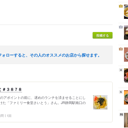
1
2
投稿する
3
フォローすると、その人のオススメのお店から探せます。
4
 ＃３８７８
5
次のアポイントの前に、遅めのランチを済ませることにし
けた「ファミリー食堂さいとう」さん。JR静岡駅南口の
 訪問
1回