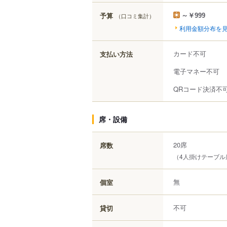
予算
（口コミ集計）
～￥999
利用金額分布を
カード不可
支払い方法
電子マネー不可
QRコード決済不
席・設備
20席
席数
（4人掛けテーブル
無
個室
不可
貸切