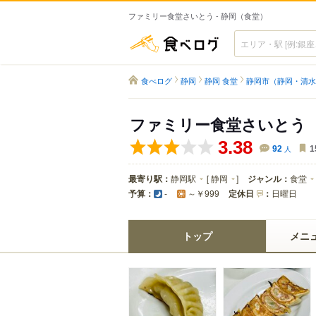
ファミリー食堂さいとう - 静岡（食堂）
食べログ
食べログ
静岡
静岡 食堂
静岡市（静岡・清水
ファミリー食堂さいとう
3.38
92
人
1
最寄り駅：
静岡駅
[
静岡
]
ジャンル：
食堂
予算：
定休日
：
日曜日
-
～￥999
トップ
メニ