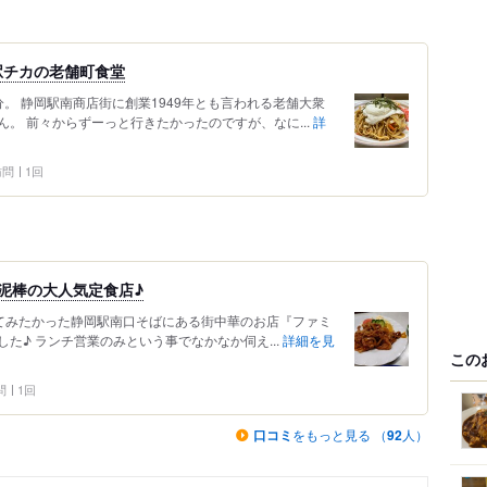
駅チカの老舗町食堂
。 静岡駅南商店街に創業1949年とも言われる老舗大衆
。 前々からずーっと行きたかったのですが、なに...
詳
 訪問
1回
泥棒の大人気定食店♪
行ってみたかった静岡駅南口そばにある街中華のお店『ファミ
た♪ ランチ営業のみという事でなかなか伺え...
詳細を見
この
問
1回
口コミ
をもっと見る （
92
人）