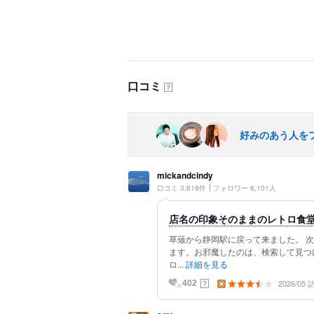
口コミ
？
好みのあう人を
mickandcindy
口コミ 3,818件
フォロワー 6,101人
店名の印象そのままのレトロ食堂
草薙から静岡駅に戻って来ました。 
ます。お邪魔したのは、検索して見つ
ロ...
詳細を見る
2026/05
？
402