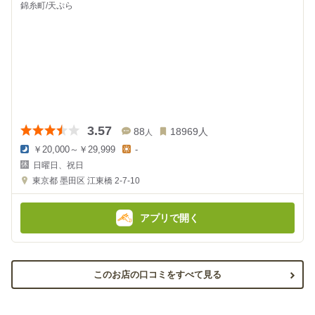
錦糸町/天ぷら
3.57
88
18969
人
人
￥20,000～￥29,999
-
夜
昼
日曜日、祝日
の
の
金
金
東京都
墨田区 江東橋 2-7-10
額
額
:
:
アプリで開く
このお店の口コミをすべて見る