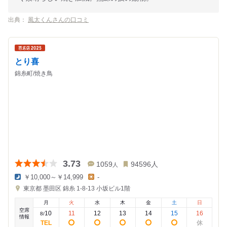
出典：
風太くんさんの口コミ
とり喜
錦糸町/焼き鳥
3.73
1059
94596
人
人
￥10,000～￥14,999
-
夜
昼
東京都
墨田区 錦糸 1-8-13
小坂ビル1階
の
の
金
金
月
火
水
木
金
土
日
額
額
空席
:
:
10
11
12
13
14
15
16
8
/
情報