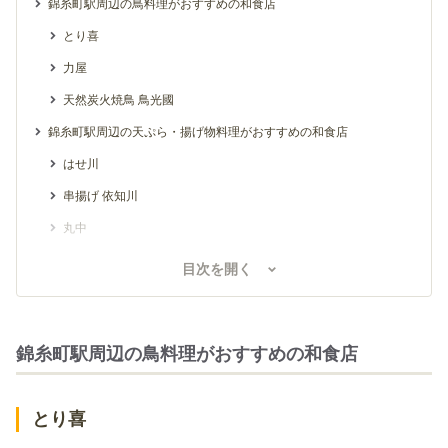
錦糸町駅周辺の鳥料理がおすすめの和食店
とり喜
力屋
天然炭火焼鳥 鳥光國
錦糸町駅周辺の天ぷら・揚げ物料理がおすすめの和食店
はせ川
串揚げ 依知川
丸中
一喝 錦糸町店
目次を開く
錦糸町駅周辺の寿司・海鮮料理がおすすめの和食店
ろばた焼き 海賊
錦糸町駅周辺の鳥料理がおすすめの和食店
海鮮居酒屋MARU
丸清寿司
とり喜
みこ