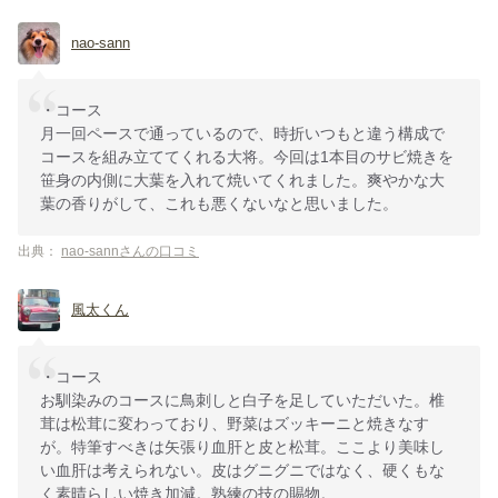
nao-sann
・コース
月一回ペースで通っているので、時折いつもと違う構成で
コースを組み立ててくれる大将。今回は1本目のサビ焼きを
笹身の内側に大葉を入れて焼いてくれました。爽やかな大
葉の香りがして、これも悪くないなと思いました。
出典：
nao-sannさんの口コミ
風太くん
・コース
お馴染みのコースに鳥刺しと白子を足していただいた。椎
茸は松茸に変わっており、野菜はズッキーニと焼きなす
が。特筆すべきは矢張り血肝と皮と松茸。ここより美味し
い血肝は考えられない。皮はグニグニではなく、硬くもな
く素晴らしい焼き加減。熟練の技の賜物。