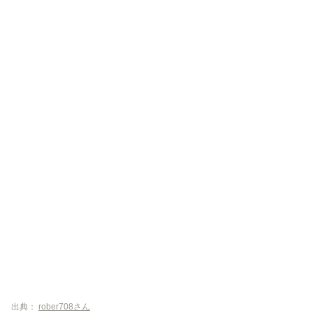
LITTLE SAKE SQUARE
小料理 錦彩
錦糸町駅周辺の麺類がおすすめの和食店
純手打ち讃岐うどん五郎
蕎麦前 小まつ
石臼挽きうどん しゅはり
出典：
rober708さん