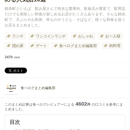
錦糸町といえば、飲み屋さんで有名な繁華街。飲食店が豊富で、駅周辺
だけでも美味しい和食が楽しめるお店がたくさんあります。そんな錦糸
町で、天ぷらやお刺身、串ものやうどん・そばなど、様々な和食を扱う
お店をまとめました。
ランチ
ワンコインランチ
おしゃれ
お一人様
隠れ家
デート
食べログまとめ編集部
肉料理
3470
view
食べログまとめ編集部
4602
このまとめ記事は食べログレビュアーによる
件
の口コミを参考にま
とめました。
目次