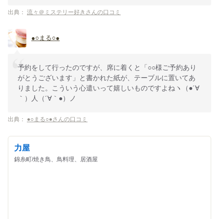
出典：
流々＠ミステリー好きさんの口コミ
●○まる○●
予約をして行ったのですが、席に着くと「○○様ご予約あり
がとうございます」と書かれた紙が、テーブルに置いてあ
りました。こういう心遣いって嬉しいものですよねヽ（●´∀
｀）人（´∀｀●）ノ
出典：
●○まる○●さんの口コミ
力屋
錦糸町/焼き鳥、鳥料理、居酒屋