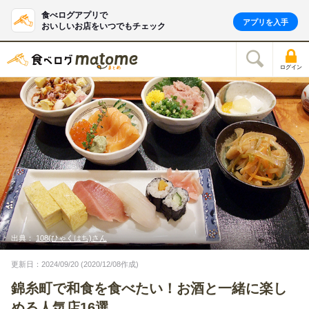
食べログアプリで
アプリを入手
おいしいお店をいつでもチェック
ログイン
出典：
108(ひゃくはち)さん
更新日：2024/09/20 (2020/12/08作成)
錦糸町で和食を食べたい！お酒と一緒に楽し
める人気店16選