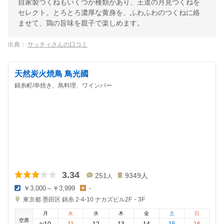
自家製つくねもいくつか種類があり、王道の月見つくねを
セレクト。とろとろ濃厚な黄身を、ふわふわのつくねに絡
ませて、鶏の旨味を親子で楽しめます。
出典：
サッチィさんの口コミ
天然炭火焼鳥 鳥光國
錦糸町/串焼き、鳥料理、ワインバー
3.34
251
9349
人
人
￥3,000～￥3,999
-
夜
昼
東京都
墨田区 錦糸 2-4-10
ナカズビル2F・3F
の
の
金
金
月
火
水
木
金
土
日
額
額
空席
:
:
10
11
12
13
14
15
16