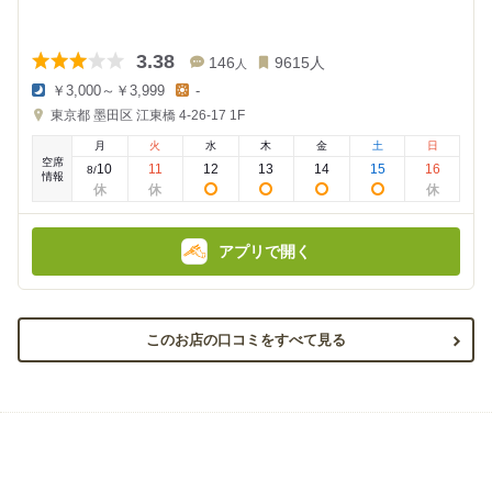
3.38
146
9615
人
人
￥3,000～￥3,999
-
夜
昼
東京都
墨田区 江東橋 4-26-17
1F
の
の
金
金
月
火
水
木
金
土
日
額
額
空席
:
:
10
11
12
13
14
15
16
8
/
情報
アプリで開く
このお店の口コミをすべて見る