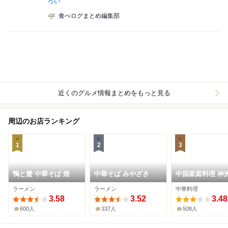
ろい
食べログまとめ編集部
近くのグルメ情報まとめをもっと見る
周辺のお店ランキング
1
2
3
鴨と蟹 中華そば 燈
中華そば みやざき
中国家庭料理 神
華
ラーメン
ラーメン
中華料理
3.58
3.52
3.48
600人
337人
508人