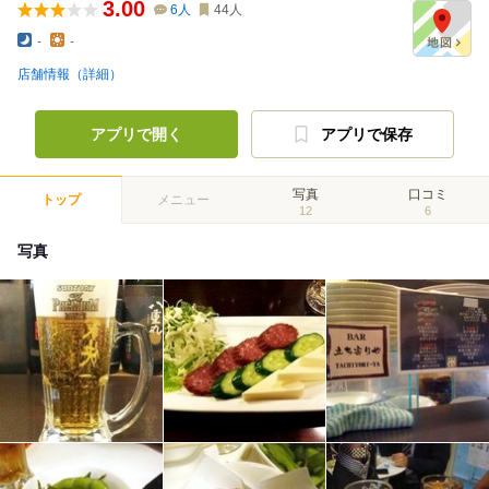
3.00
6
人
44
人
-
-
店舗情報（詳細）
アプリで開く
アプリで保存
写真
口コミ
トップ
メニュー
12
6
写真