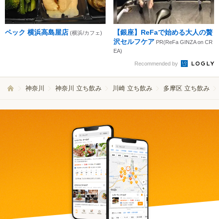
ペック 横浜高島屋店
【銀座】ReFaで始める大人の贅
(横浜/カフェ)
沢セルフケア
PR(ReFa GINZA on CR
EA)
Recommended by
神奈川
神奈川 立ち飲み
川崎 立ち飲み
多摩区 立ち飲み