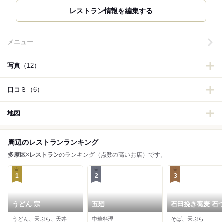
レストラン情報を編集する
メニュー
写真
（12）
口コミ
（6）
地図
周辺のレストランランキング
多摩区
×
レストラン
のランキング（点数の高いお店）です。
1
2
3
うどん 宗
五廻
石臼挽き蕎麦 石
うどん、天ぷら、天丼
中華料理
そば、天ぷら