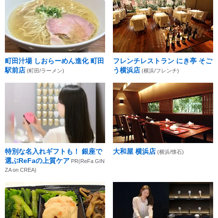
町田汁場 しおらーめん進化 町田
フレンチレストラン にき亭 そご
駅前店
う横浜店
(町田/ラーメン)
(横浜/フレンチ)
特別な名入れギフトも！ 銀座で
大和屋 横浜店
(横浜/懐石)
選ぶReFaの上質ケア
PR(ReFa GIN
ZA on CREA)