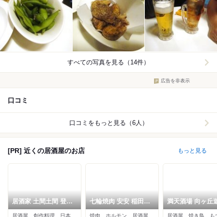
すべての写真を見る（14件）
広告を非表示
口コミ
口コミをもっと見る（6人）
[PR] 近くの居酒屋のお店
もっと見る
居酒家 土間土間 登戸
七輪焼肉 安安 稲田堤
満天酒場 向ヶ丘
店
店
店
居酒屋、創作料理、日本料理
焼肉、ホルモン、居酒屋
居酒屋、焼き鳥、も