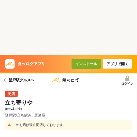
インストール
アプリで開く
登戸駅グルメへ
ログイン
立ち寄りや
(たちよりや)
登戸駅/立ち飲み､ 居酒屋
このお店は現在閉店しております。