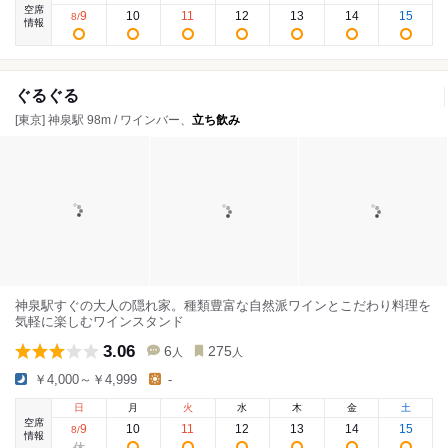
空席
9
10
11
12
13
14
15
8
/
情報
ぐるぐる
[東京] 神泉駅 98m / ワインバー、
立ち飲み
神泉駅すぐの大人の隠れ家。種類豊富な自然派ワインとこだわり料理を
気軽に楽しむワインスタンド
3.06
6
275
人
人
￥4,000～￥4,999
-
日
月
火
水
木
金
土
空席
9
10
11
12
13
14
15
8
/
情報