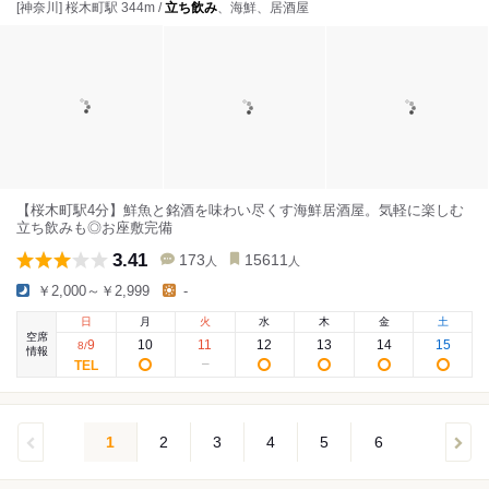
[神奈川] 桜木町駅 344m /
立ち飲み
、海鮮、居酒屋
【桜木町駅4分】鮮魚と銘酒を味わい尽くす海鮮居酒屋。気軽に楽しむ
立ち飲みも◎お座敷完備
3.41
173
15611
人
人
￥2,000～￥2,999
-
日
月
火
水
木
金
土
空席
9
10
11
12
13
14
15
8
/
情報
1
2
3
4
5
6