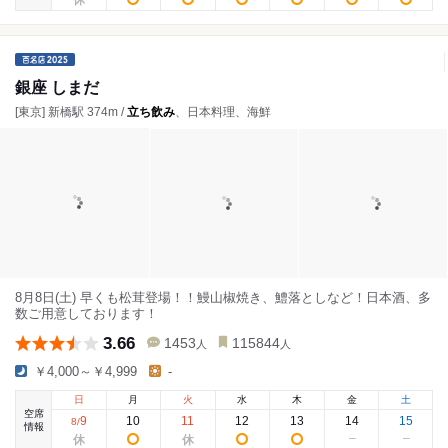
銀座 しまだ
[東京] 新橋駅 374m /
立ち飲み
、日本料理、海鮮
8月8日(土) 早くも松茸登場！！鰻山椒焼き、鱧落としなど！日本酒、多
数ご用意しております！
3.66
1453
115844
人
人
￥4,000～￥4,999
-
日
月
火
水
木
金
土
空席
9
10
11
12
13
14
15
8
/
情報