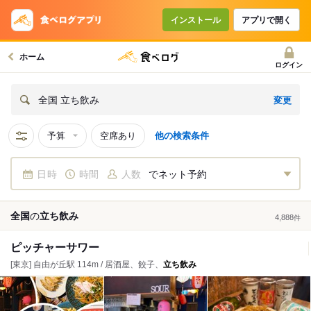
インストール
アプリで開く
ホーム
ログイン
変更
全国 立ち飲み
予算
空席あり
他の検索条件
日時
時間
人数
でネット予約
全国
の
立ち飲み
4,888
件
ピッチャーサワー
[東京] 自由が丘駅 114m / 居酒屋、餃子、
立ち飲み