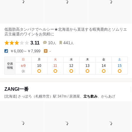
低脂肪高タンパクでヘルシー★北海道から直送する蝦夷鹿肉とソムリエ
店主厳選のワインをお気軽に
3.11
10
441
人
人
￥6,000～￥7,999
-
日
月
火
水
木
金
土
空席
9
10
11
12
13
14
15
8
/
情報
ZANGI一番
[北海道] さっぽろ（札幌市営）駅 347m / 居酒屋、
立ち飲み
、からあげ