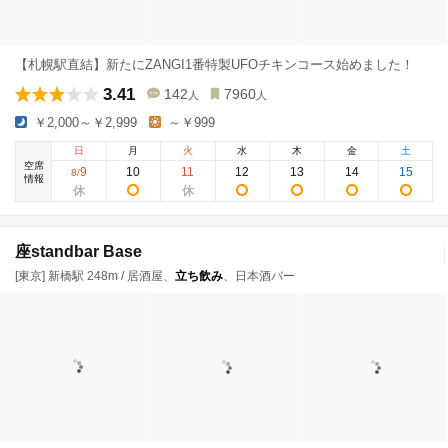
【札幌駅直結】新たにZANGI1番特製UFOチキンコース始めました！
3.41
142
7960
人
人
￥2,000～￥2,999
～￥999
日
月
火
水
木
金
土
空席
9
10
11
12
13
14
15
8
/
情報
座standbar Base
[東京] 新橋駅 248m / 居酒屋、
立ち飲み
、日本酒バー