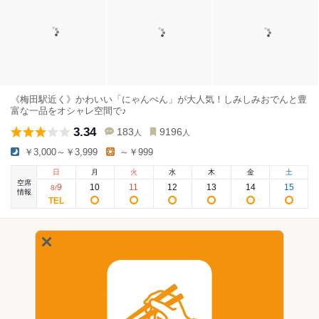
《梅田駅近く》かわいい「にゃんぺん」が大人気！しみしみおでんと豊
富な一品をオシャレ空間で♪
3.34
183
9196
人
人
￥3,000～￥3,999
～￥999
日
月
火
水
木
金
土
空席
9
10
11
12
13
14
15
8
/
情報