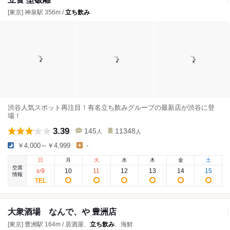
[東京] 神泉駅 356m /
立ち飲み
渋谷人気スポット再注目！有名立ち飲みグループの最新店が渋谷に登
場！
3.39
145
11348
人
人
￥4,000～￥4,999
-
日
月
火
水
木
金
土
空席
9
10
11
12
13
14
15
8
/
情報
大衆酒場 なんで、や 豊洲店
[東京] 豊洲駅 164m / 居酒屋、
立ち飲み
、海鮮