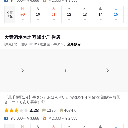
￥4,000～￥4,999
￥1,000～￥1,999
日
月
火
水
木
金
土
空席
9
10
11
12
13
14
15
8
/
情報
大衆酒場ネオ万歳 北千住店
[東京] 北千住駅 185m / 居酒屋、牛タン、
立ち飲み
【北千住駅1分】牛タンとおばんざいが名物のネオ大衆酒場!!飲み放題付
きコースもあり宴会に◎
3.28
117
4074
人
人
￥3,000～￥3,999
￥2,000～￥2,999
日
月
火
水
木
金
土