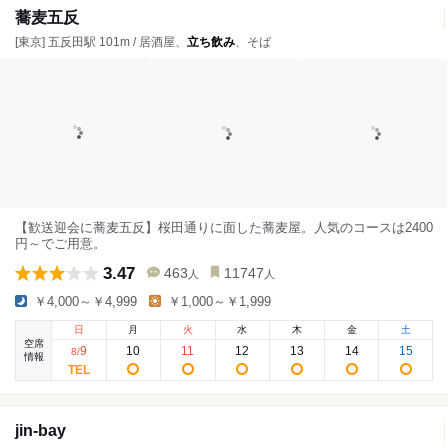
蕎麦五反
[東京] 五反田駅 101m / 居酒屋、
立ち飲み
、そば
【歓送迎会に蕎麦五反】桜田通りに面した蕎麦屋。人気のコースは2400
円～でご用意。
3.47
463
11747
人
人
￥4,000～￥4,999
￥1,000～￥1,999
日
月
火
水
木
金
土
空席
9
10
11
12
13
14
15
8
/
情報
jin-bay