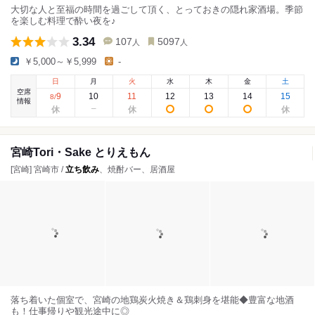
大切な人と至福の時間を過ごして頂く、とっておきの隠れ家酒場。季節
を楽しむ料理で酔い夜を♪
3.34
107
5097
人
人
￥5,000～￥5,999
-
日
月
火
水
木
金
土
空席
9
10
11
12
13
14
15
8
/
情報
宮崎Tori・Sake とりえもん
[宮崎] 宮崎市 /
立ち飲み
、焼酎バー、居酒屋
落ち着いた個室で、宮崎の地鶏炭火焼き＆鶏刺身を堪能◆豊富な地酒
も！仕事帰りや観光途中に◎