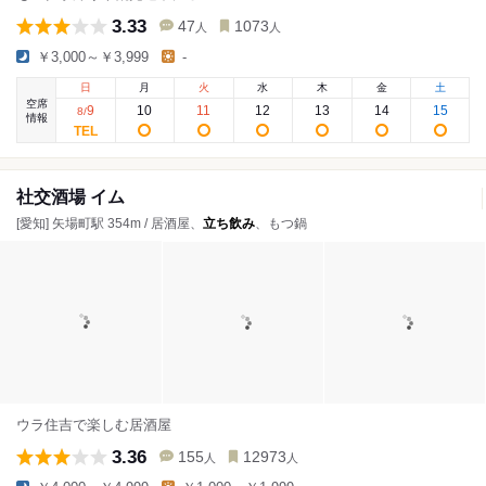
3.33
47
1073
人
人
￥3,000～￥3,999
-
日
月
火
水
木
金
土
空席
9
10
11
12
13
14
15
8
/
情報
社交酒場 イム
[愛知] 矢場町駅 354m / 居酒屋、
立ち飲み
、もつ鍋
ウラ住吉で楽しむ居酒屋
3.36
155
12973
人
人