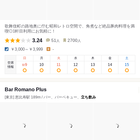
歌舞伎町の路地奥に佇む昭和レトロ空間で、角煮など絶品豚肉料理を満
喫◎1軒目利用にお気軽に！
3.24
51
2700
人
人
￥3,000～￥3,999
-
日
月
火
水
木
金
土
空席
9
10
11
12
13
14
15
8
/
情報
Bar Romano Plus
[東京] 恵比寿駅 189m / バー、バーベキュー、
立ち飲み