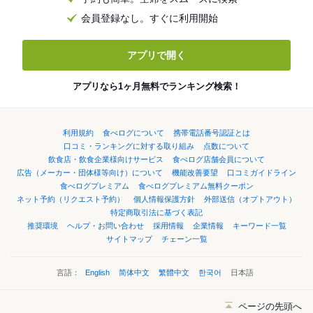
会員登録なし。すぐに利用開始
アプリで開く
アプリなら1ヶ月無料でランキング検索！
利用規約
食べログについて
携帯電話番号認証とは
口コミ・ランキングに対する取り組み
点数について
飲食店・飲食企業様向けサービス
食べログ店舗会員について
広告（メーカー・団体様等向け）について
機能改善要望
口コミガイドライン
食べログプレミアム
食べログプレミアム無料クーポン
ネット予約（リクエスト予約）
個人情報保護方針
外部送信（オプトアウト）
特定商取引法に基づく表記
推奨環境
ヘルプ・お問い合わせ
採用情報
企業情報
キーワード一覧
サイトマップ
チェーン一覧
言語：
English
简体中文
繁體中文
한국어
日本語
ページの先頭へ