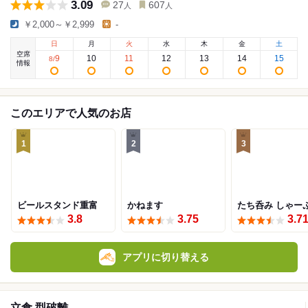
3.09
27
607
人
人
￥2,000～￥2,999
-
日
月
火
水
木
金
土
空席
9
10
11
12
13
14
15
8
/
情報
このエリアで人気のお店
1
2
3
ビールスタンド重富
かねます
たち呑み しゃー
3.8
3.75
3.7
アプリに切り替える
立食 型破離