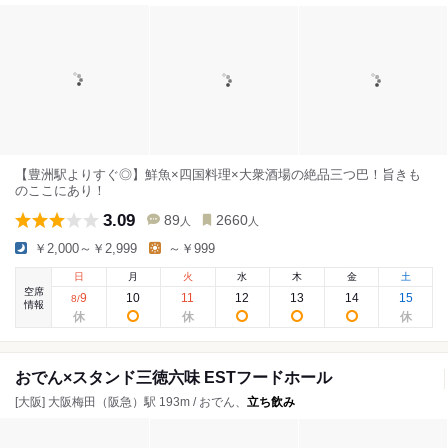
【豊洲駅よりすぐ◎】鮮魚×四国料理×大衆酒場の絶品三つ巴！旨きも
のここにあり！
3.09
89
2660
人
人
￥2,000～￥2,999
～￥999
日
月
火
水
木
金
土
空席
9
10
11
12
13
14
15
8
/
情報
おでん×スタンド三徳六味 ESTフードホール
[大阪] 大阪梅田（阪急）駅 193m / おでん、
立ち飲み