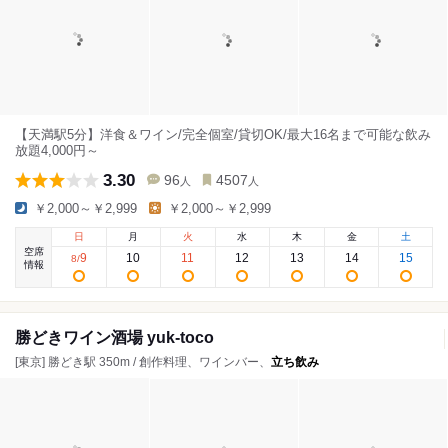
【天満駅5分】洋食＆ワイン/完全個室/貸切OK/最大16名まで可能な飲み
放題4,000円～
3.30
96
4507
人
人
￥2,000～￥2,999
￥2,000～￥2,999
日
月
火
水
木
金
土
空席
9
10
11
12
13
14
15
8
/
情報
勝どきワイン酒場 yuk-toco
[東京] 勝どき駅 350m / 創作料理、ワインバー、
立ち飲み