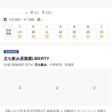
-
1
12
人
人
￥6,000～￥7,999
-
日
月
火
水
木
金
土
空席
9
10
11
12
13
14
15
8
/
情報
立ち飲み居酒屋LIBERTY
[大阪] 東梅田駅 297m /
立ち飲み
、中華料理、居酒屋
【食べログ百名店2025選出】本格中華 × 20種超クラフトジン × 深夜2