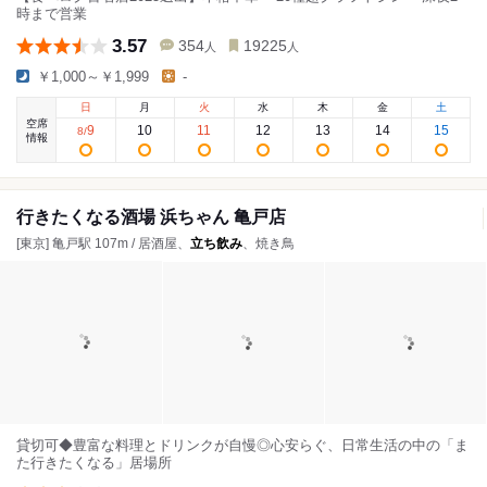
時まで営業
3.57
354
19225
人
人
￥1,000～￥1,999
-
日
月
火
水
木
金
土
空席
9
10
11
12
13
14
15
8
/
情報
行きたくなる酒場 浜ちゃん 亀戸店
[東京] 亀戸駅 107m / 居酒屋、
立ち飲み
、焼き鳥
貸切可◆豊富な料理とドリンクが自慢◎心安らぐ、日常生活の中の「ま
た行きたくなる」居場所