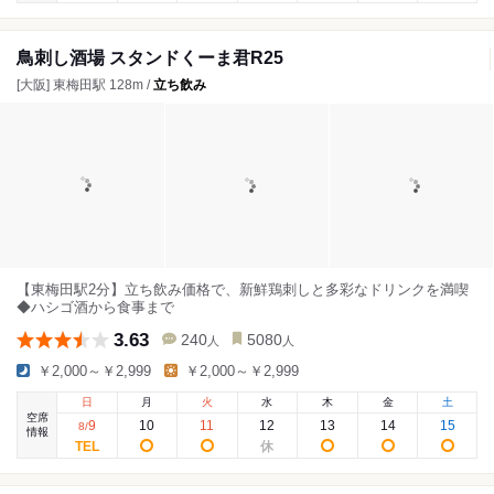
鳥刺し酒場 スタンドくーま君R25
[大阪] 東梅田駅 128m /
立ち飲み
【東梅田駅2分】立ち飲み価格で、新鮮鶏刺しと多彩なドリンクを満喫
◆ハシゴ酒から食事まで
3.63
240
5080
人
人
￥2,000～￥2,999
￥2,000～￥2,999
日
月
火
水
木
金
土
空席
9
10
11
12
13
14
15
8
/
情報