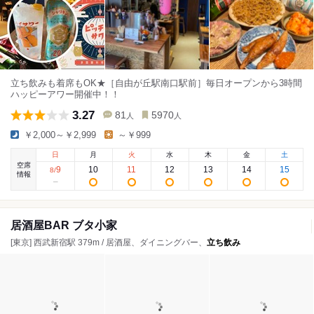
立ち飲みも着席もOK★［自由が丘駅南口駅前］毎日オープンから3時間
ハッピーアワー開催中！！
3.27
81
5970
人
人
￥2,000～￥2,999
～￥999
日
月
火
水
木
金
土
空席
9
10
11
12
13
14
15
8
/
情報
居酒屋BAR ブタ小家
[東京] 西武新宿駅 379m / 居酒屋、ダイニングバー、
立ち飲み