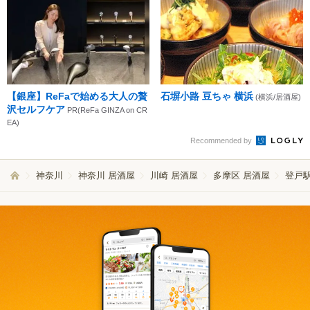
【銀座】ReFaで始める大人の贅
石塀小路 豆ちゃ 横浜
(横浜/居酒屋)
沢セルフケア
PR(ReFa GINZA on CR
EA)
Recommended by
神奈川
神奈川 居酒屋
川崎 居酒屋
多摩区 居酒屋
登戸駅