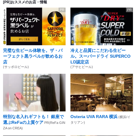
[PR]おススメのお店・情報
PR
PR
完璧な生ビール体験を。ザ・パ
冷えと品質にこだわる生ビー
ーフェクト黒ラベルが飲めるお
ル。スーパードライ SUPERCO
店
LD認定店
(サッポロビール)
(アサヒビール)
特別な名入れギフトも！ 銀座で
Osteria UVA RARA 横浜
(横浜/イ
選ぶReFaの上質ケア
タリアン)
PR(ReFa GIN
ZA on CREA)