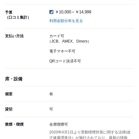
￥10,000～￥14,999
予算
（口コミ集計）
利用金額分布を見る
支払い方法
カード可
（JCB、AMEX、Diners）
電子マネー不可
QRコード決済不可
席・設備
個室
有
貸切
可
禁煙・喫煙
全席喫煙可
2020年4月1日より受動喫煙対策に関する法律(改
正健康増進法）が施行されており、最新の情報