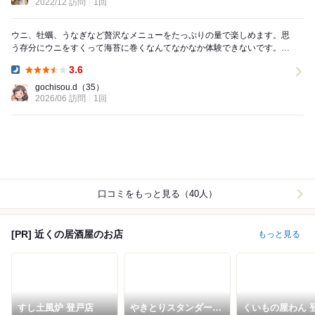
2022/12 訪問
1回
ウニ、牡蠣、うなぎなど贅沢なメニューをたっぷりの量で楽しめます。思
う存分にウニをすくって海苔に巻くなんてなかなか体験できないです。日
本酒は大人数で飲むことが想定されていたのでグラス...
3.6
Dinner:
gochisou.d
（35）
2026/06 訪問
1回
口コミをもっと見る（40人）
[PR] 近くの居酒屋のお店
もっと見る
すし土風炉 登戸店
やきとりスタンダード
くいもの屋わん 