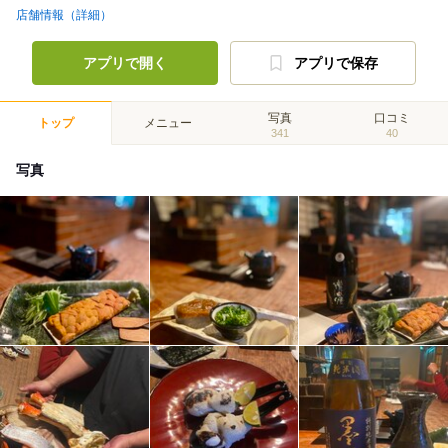
店舗情報（詳細）
アプリで開く
アプリで保存
写真
口コミ
トップ
メニュー
341
40
写真