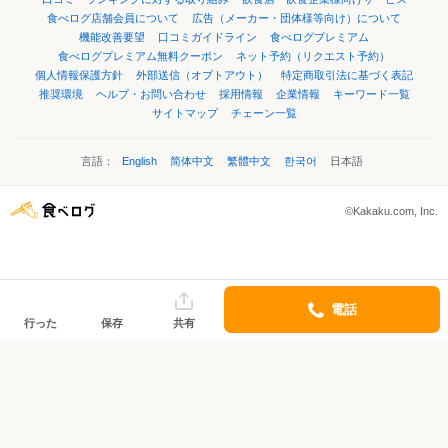
食べログ店舗会員について
広告（メーカー・団体様等向け）について
機能改善要望
口コミガイドライン
食べログプレミアム
食べログプレミアム無料クーポン
ネット予約（リクエスト予約）
個人情報保護方針
外部送信（オプトアウト）
特定商取引法に基づく表記
推奨環境
ヘルプ・お問い合わせ
採用情報
企業情報
キーワード一覧
サイトマップ
チェーン一覧
言語：
English
简体中文
繁體中文
한국어
日本語
©Kakaku.com, Inc.
電話
行った
保存
共有