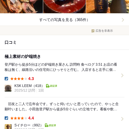
すべての写真を見る（365件）
広告を非表示
口コミ
極上素材の炉端焼き
登戸駅から徒歩5分ほどの炉端焼き屋さん 訪問時 食べログ 3.51 お店の看
板は無く、線路沿いの住宅街にひっそりと佇む。 入店すると左手に個室
にもなる小上がりが。20人く...
4.3
Dinner:
KSK LEEM
（418）
2025/12 訪問
1回
旧友と二人で忘年会です。ずっと伺いたいと思っていたので、やっと念
願叶いました。小田急登戸駅から徒歩5分ぐらいの立地です。看板や飲食
店らしいディスプレイが全く無いので初めて訪れる場...
4.4
Dinner:
Sイチロー
（992）