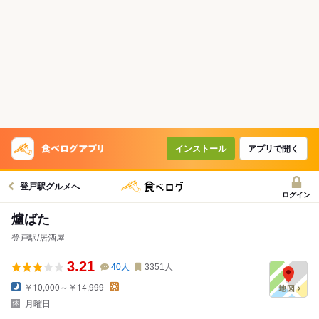
インストール
アプリで開く
登戸駅グルメへ
ログイン
爐ばた
登戸駅/居酒屋
3.21
40
人
3351
人
￥10,000～￥14,999
-
月曜日