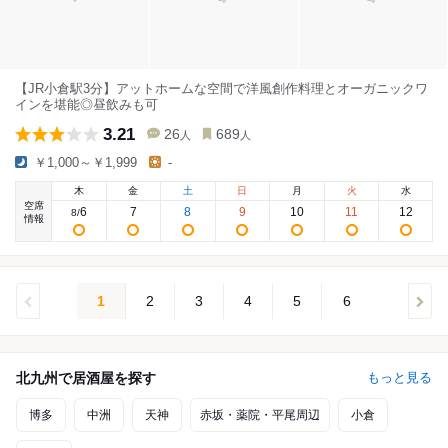
【JR小倉駅3分】アットホームな空間で洋風創作料理とオーガニックワ
インを堪能◎昼飲みも可
3.21
26
689
人
人
￥1,000～￥1,999
-
木
金
土
日
月
火
水
空席
6
7
8
9
10
11
12
8
/
情報
1
2
3
4
5
6
北九州で居酒屋を探す
もっと見る
博多
中洲
天神
赤坂・薬院・平尾周辺
小倉