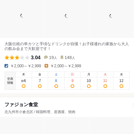
大阪伝統の串カツと手頃なドリンクが自慢！お子様連れの家族から大人
の飲み会まで大歓迎です！
3.04
19
148
人
人
￥2,000～￥2,999
￥2,000～￥2,999
木
金
土
日
月
火
水
空席
6
7
8
9
10
11
12
8
/
情報
ファジョン食堂
北九州市小倉北区 / 韓国料理、居酒屋、焼肉