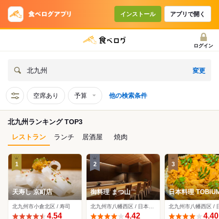
インストール
アプリで開く
ログイン
変更
北九州
空席あり
予算
他の検索条件
北九州ランキング TOP3
レストラン
ランチ
居酒屋
焼肉
1
2
3
天寿し 京町店
御料理 まつ山
日本料理 TOBIU
北九州市小倉北区 / 寿司
北九州市八幡西区 / 日本料理、創作料理
4.54
4.42
4.40