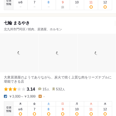
空席
6
7
8
9
10
11
12
8
/
情報
七輪 まるやき
北九州市門司区 / 焼肉、居酒屋、ホルモン
大衆居酒屋のようでありながら、炭火で焼く上質な肉をリーズナブルに
堪能できる店
3.14
15
532
人
人
￥3,000～￥3,999
-
木
金
土
日
月
火
水
空席
6
7
8
9
10
11
12
8
/
情報