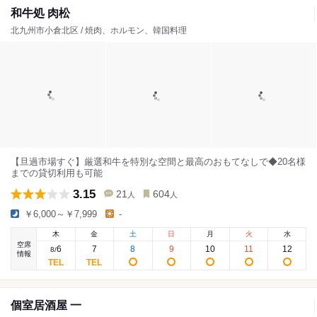
和牛処 肉松
北九州市小倉北区 / 焼肉、ホルモン、韓国料理
【旦過市場すぐ】厳選和牛を特別な空間と最高のおもてなしで◆20名様
までの貸切利用も可能
3.15
21
604
人
人
￥6,000～￥7,999
-
木
金
土
日
月
火
水
空席
6
7
8
9
10
11
12
8
/
情報
個室居酒屋 一