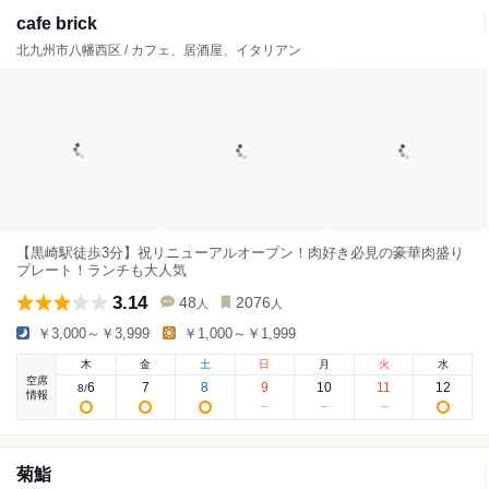
cafe brick
北九州市八幡西区 / カフェ、居酒屋、イタリアン
【黒崎駅徒歩3分】祝リニューアルオープン！肉好き必見の豪華肉盛り
プレート！ランチも大人気
3.14
48
2076
人
人
￥3,000～￥3,999
￥1,000～￥1,999
木
金
土
日
月
火
水
空席
6
7
8
9
10
11
12
8
/
情報
菊鮨