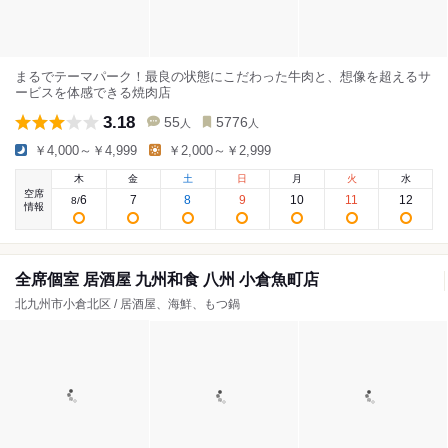
まるでテーマパーク！最良の状態にこだわった牛肉と、想像を超えるサ
ービスを体感できる焼肉店
3.18
55
5776
人
人
￥4,000～￥4,999
￥2,000～￥2,999
木
金
土
日
月
火
水
空席
6
7
8
9
10
11
12
8
/
情報
全席個室 居酒屋 九州和食 八州 小倉魚町店
北九州市小倉北区 / 居酒屋、海鮮、もつ鍋