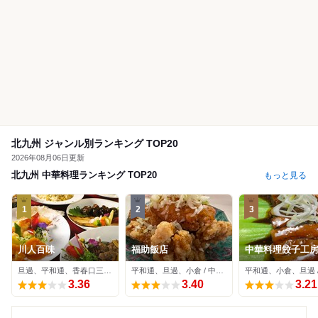
北九州 ジャンル別ランキング TOP20
2026年08月06日更新
北九州 中華料理ランキング TOP20
もっと見る
1
2
3
川人百味
福助飯店
中華料理餃子工房
ーハオ 魚町店
旦過、平和通、香春口三萩野 / 中華料理
平和通、旦過、小倉 / 中華料理
3.36
3.40
3.21