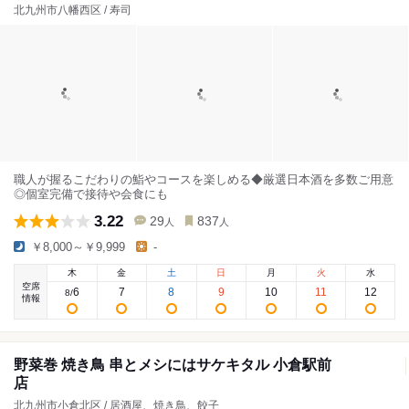
北九州市八幡西区 / 寿司
職人が握るこだわりの鮨やコースを楽しめる◆厳選日本酒を多数ご用意
◎個室完備で接待や会食にも
3.22
29
837
人
人
￥8,000～￥9,999
-
木
金
土
日
月
火
水
空席
6
7
8
9
10
11
12
8
/
情報
野菜巻 焼き鳥 串とメシにはサケキタル 小倉駅前
店
北九州市小倉北区 / 居酒屋、焼き鳥、餃子