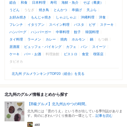
総合
和食
日本料理
寿司
海鮮・魚介
そば（蕎麦）
うどん
うなぎ
焼き鳥
とんかつ
串揚げ
天ぷら
お好み焼き
もんじゃ焼き
しゃぶしゃぶ
沖縄料理
洋食
フレンチ
イタリアン
スペイン料理
パスタ
ピザ
ステーキ
ハンバーグ
ハンバーガー
中華料理
餃子
韓国料理
タイ料理
ラーメン
カレー
焼肉
ホルモン
鍋
もつ鍋
居酒屋
ビュッフェ・バイキング
カフェ
パン
スイーツ
ケーキ
バー・お酒
料理旅館
ビストロ
食堂
喫茶店
タピオカ
北九州 グルメランキングTOP20（総合）を見る
北九州のグルメ情報まとめから探す
【B級グルメ】北九州おやつの時間。
北九州には「雲のうえ」という市が出している季刊誌がありま
す。街のにぎわいづくり推進の一環として...
記事を読む
akii