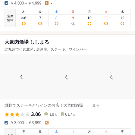
￥4,000～￥4,999
-
木
金
土
日
月
火
水
空席
6
7
8
9
10
11
12
8
/
情報
大衆肉酒場 ししまる
北九州市小倉北区 / 居酒屋、ステーキ、ワインバー
城野でステーキとワインのお店！大衆肉酒場 ししまる
3.06
18
617
人
人
￥3,000～￥3,999
-
木
金
土
日
月
火
水