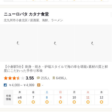
ニューロバタ カタナ食堂
北九州市小倉北区 / 居酒屋、海鮮、ラーメン
【小倉駅5分】刺身・焼き・炉端スタイルで海の幸を堪能♪素材の質と鮮
度にこだわった手作り和食
3.55
215
6496
人
人
￥4,000～￥4,999
-
木
金
土
日
月
火
水
空席
6
7
8
9
10
11
12
8
/
情報