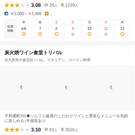
3.08
25
1239
人
人
￥5,000～￥5,999
-
木
金
土
日
月
火
水
空席
6
7
8
9
10
11
12
8
/
情報
炭火焼ワイン食堂トリバル
北九州市小倉北区 / バル、イタリアン、スペイン料理
平和通駅3分◆ソムリエ厳選のこだわりワインと豊富なメニューを気軽
に楽しめる♪半個室あり
3.10
61
3516
人
人