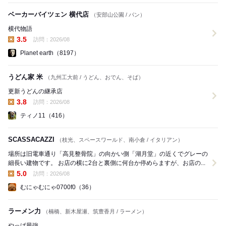
ベーカーバイツェン 横代店
（安部山公園 / パン）
横代物語
3.5
訪問：2026/08
昼の点数:
Planet earth（8197）
うどん家 米
（九州工大前 / うどん、おでん、そば）
更新うどんの継承店
3.8
訪問：2026/08
昼の点数:
ティノ11（416）
SCASSACAZZI
（枝光、スペースワールド、南小倉 / イタリアン）
場所は旧電車通り「高見整骨院」の向かい側「湖月堂」の近くでグレーの
細長い建物です。 お店の横に2台と裏側に何台か停めらますが、お店の...
5.0
訪問：2026/08
昼の点数:
むにゃむにゃ0700f0（36）
ラーメン力
（楠橋、新木屋瀬、筑豊香月 / ラーメン）
やっぱ最強