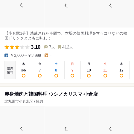
【小倉駅3分】洗練された空間で、本場の韓国料理をマッコリなどの韓
国ドリンクとともに味わう
3.10
7
412
人
人
￥3,000～￥3,999
-
木
金
土
日
月
火
水
空席
6
7
8
9
10
11
12
8
/
情報
赤身焼肉と韓国料理 ウシノカリスマ 小倉店
北九州市小倉北区 / 焼肉