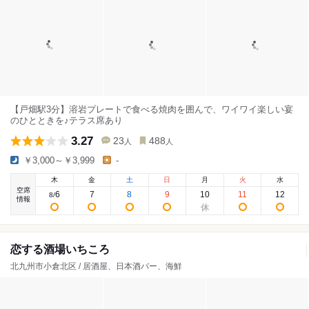
【戸畑駅3分】溶岩プレートで食べる焼肉を囲んで、ワイワイ楽しい宴
のひとときを♪テラス席あり
3.27
23
488
人
人
￥3,000～￥3,999
-
木
金
土
日
月
火
水
空席
6
7
8
9
10
11
12
8
/
情報
恋する酒場いちころ
北九州市小倉北区 / 居酒屋、日本酒バー、海鮮