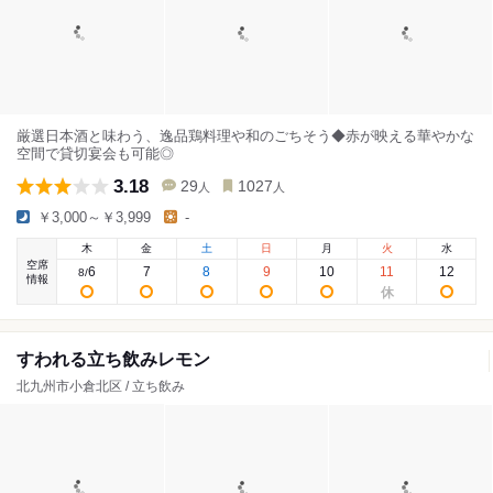
厳選日本酒と味わう、逸品鶏料理や和のごちそう◆赤が映える華やかな
空間で貸切宴会も可能◎
3.18
29
1027
人
人
￥3,000～￥3,999
-
木
金
土
日
月
火
水
空席
6
7
8
9
10
11
12
8
/
情報
すわれる立ち飲みレモン
北九州市小倉北区 / 立ち飲み