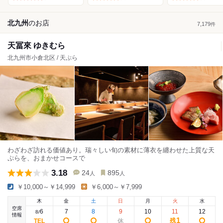
北九州
の
お店
7,179
件
天冨來 ゆきむら
北九州市小倉北区 / 天ぷら
わざわざ訪れる価値あり。瑞々しい旬の素材に薄衣を纏わせた上質な天
ぷらを、おまかせコースで
3.18
24
895
人
人
￥10,000～￥14,999
￥6,000～￥7,999
木
金
土
日
月
火
水
空席
6
7
8
9
10
11
12
8
/
情報
1
残