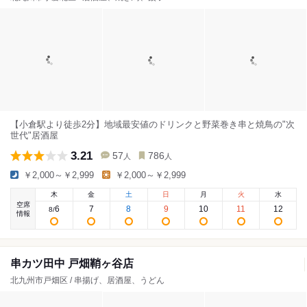
【小倉駅より徒歩2分】地域最安値のドリンクと野菜巻き串と焼鳥の"次
世代"居酒屋
3.21
57
786
人
人
￥2,000～￥2,999
￥2,000～￥2,999
木
金
土
日
月
火
水
空席
6
7
8
9
10
11
12
8
/
情報
串カツ田中 戸畑鞘ヶ谷店
北九州市戸畑区 / 串揚げ、居酒屋、うどん