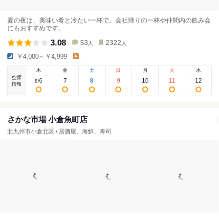
夏の夜は、美味い肴と冷たい一杯で。会社帰りの一杯や仲間内の飲み会
にもおすすめです。
3.08
53
2322
人
人
￥4,000～￥4,999
-
木
金
土
日
月
火
水
空席
6
7
8
9
10
11
12
8
/
情報
さかな市場 小倉魚町店
北九州市小倉北区 / 居酒屋、海鮮、寿司