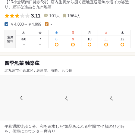
【JR小倉駅南口徒歩5分】店内生簀から捌く産地直送活魚や活イカ姿造
り、豊富な逸品と九州地酒
3.11
101
1964
人
人
￥4,000～￥4,999
-
木
金
土
日
月
火
水
空席
6
7
8
9
10
11
12
8
/
情報
四季魚菜 独楽蔵
北九州市小倉北区 / 居酒屋、海鮮、もつ鍋
平和通駅徒歩１分、和を追求した“気品あふれる空間”で至福のひと時
を。個室にカウンター席有り