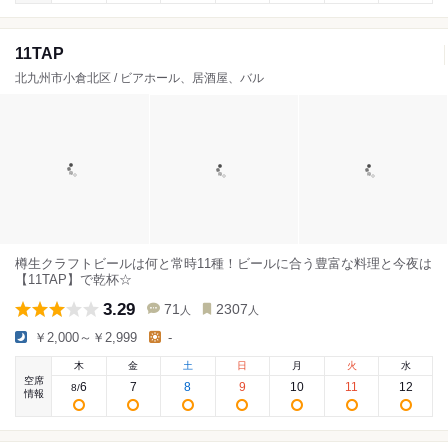
11TAP
北九州市小倉北区 / ビアホール、居酒屋、バル
樽生クラフトビールは何と常時11種！ビールに合う豊富な料理と今夜は
【11TAP】で乾杯☆
3.29
71
2307
人
人
￥2,000～￥2,999
-
木
金
土
日
月
火
水
空席
6
7
8
9
10
11
12
8
/
情報