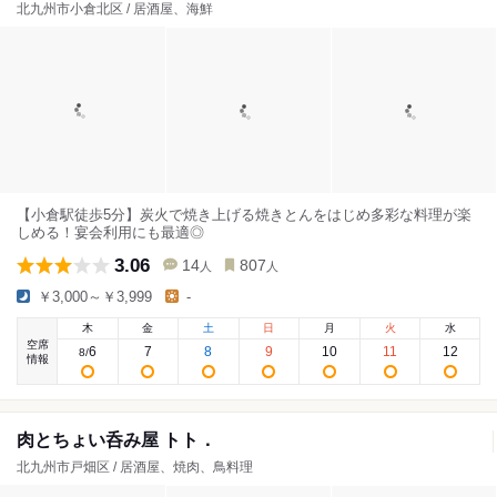
北九州市小倉北区 / 居酒屋、海鮮
【小倉駅徒歩5分】炭火で焼き上げる焼きとんをはじめ多彩な料理が楽
しめる！宴会利用にも最適◎
3.06
14
807
人
人
￥3,000～￥3,999
-
木
金
土
日
月
火
水
空席
6
7
8
9
10
11
12
8
/
情報
肉とちょい呑み屋 トト．
北九州市戸畑区 / 居酒屋、焼肉、鳥料理