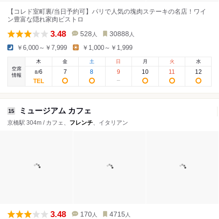
【コレド室町裏/当日予約可】パリで人気の塊肉ステーキの名店！ワイ
ン豊富な隠れ家肉ビストロ
3.48
528
30888
人
人
￥6,000～￥7,999
￥1,000～￥1,999
木
金
土
日
月
火
水
空席
6
7
8
9
10
11
12
8
/
情報
ミュージアム カフェ
15
京橋駅 304m / カフェ、
フレンチ
、イタリアン
3.48
170
4715
人
人