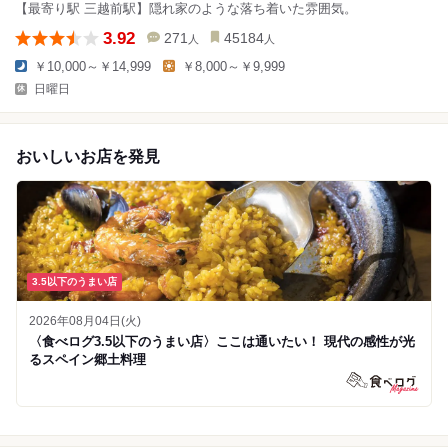
【最寄り駅 三越前駅】隠れ家のような落ち着いた雰囲気。
3.92
271
45184
人
人
￥10,000～￥14,999
￥8,000～￥9,999
日曜日
おいしいお店を発見
3.5以下のうまい店
2026年08月04日(火)
〈食べログ3.5以下のうまい店〉ここは通いたい！ 現代の感性が光
るスペイン郷土料理