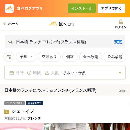
インストール
アプリで開く
ホーム
ログイン
変更
日本橋 ランチ フレンチ(フランス料理)
予算
空席あり
個室
食べ放題
飲み放題
日時
時間
人数
でネット予約
日本橋
の
ランチ
につかえる
フレンチ(フランス料理)
34
件
シェ・イノ
1
京橋駅 113m /
フレンチ