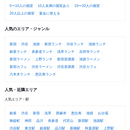
5〜10人の個室
10人未満の個室あり
10〜20人の個室
20人以上の個室
宴会に使える
人気のエリア・ジャンル
新宿
渋谷
池袋
新宿ランチ
渋谷ランチ
池袋ランチ
銀座ランチ
表参道ランチ
浅草ランチ
吉祥寺ランチ
新宿ラーメン
上野ランチ
新宿居酒屋
池袋ラーメン
新宿カフェ
渋谷ラーメン
渋谷居酒屋
渋谷カフェ
六本木ランチ
恵比寿ランチ
人気・近隣エリア
人気エリア・駅
銀座
渋谷
新宿
浅草
西麻布
恵比寿
池袋
お台場
御徒町
神田
品川
表参道
代官山
新宿駅
池袋駅
渋谷駅
東京駅
銀座駅
品川駅
新橋駅
秋葉原駅
上野駅