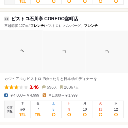
ビストロ石川亭 COREDO室町店
17
三越前駅 127m /
フレンチ
(ビストロ)、ハンバーグ、
フレンチ
カジュアルなビストロでゆったりと日本橋のディナーを
3.46
596
26367
人
人
￥4,000～￥4,999
￥1,000～￥1,999
木
金
土
日
月
火
水
空席
6
7
8
9
10
11
12
8
/
情報