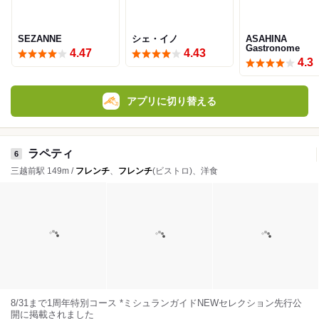
SEZANNE
シェ・イノ
ASAHINA
Gastronome
4.47
4.43
4.3
アプリに切り替える
ラペティ
6
三越前駅 149m /
フレンチ
、
フレンチ
(ビストロ)、洋食
8/31まで1周年特別コース *ミシュランガイドNEWセレクション先行公
開に掲載されました