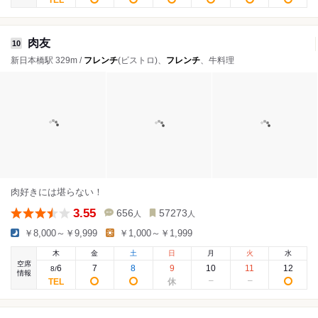
肉友
10
新日本橋駅 329m /
フレンチ
(ビストロ)、
フレンチ
、牛料理
肉好きには堪らない！
3.55
656
57273
人
人
￥8,000～￥9,999
￥1,000～￥1,999
木
金
土
日
月
火
水
空席
6
7
8
9
10
11
12
8
/
情報