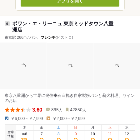
アプリを開く
ポワン・エ・リーニュ 東京ミッドタウン八重
9
洲店
東京駅 266m / パン、
フレンチ
(ビストロ)
東京八重洲から世界に発信◆石臼挽き自家製粉パンと薪火料理、ワイン
のお店
3.60
895
42850
人
人
￥6,000～￥7,999
￥2,000～￥2,999
木
金
土
日
月
火
水
空席
6
7
8
9
10
11
12
8
/
情報