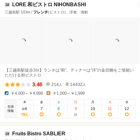
LORE 和ビストロ NIHONBASHI
18
三越前駅 103m /
フレンチ
(ビストロ)、洋食、海鮮
【三越前駅徒歩3分】ランチは“和”、ディナーは“洋”の金目鯛をご堪能い
ただける和ビストロ
3.46
214
14432
人
人
￥4,000～￥4,999
￥1,000～￥1,999
木
金
土
日
月
火
水
空席
6
7
8
9
10
11
12
8
/
情報
Fruits Bistro SABLIER
19