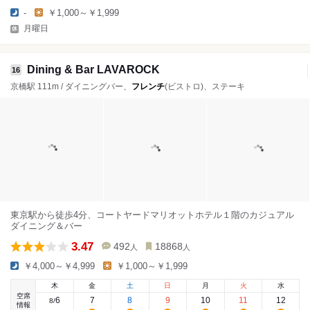
-
￥1,000～￥1,999
月曜日
Dining & Bar LAVAROCK
16
京橋駅 111m / ダイニングバー、
フレンチ
(ビストロ)、ステーキ
東京駅から徒歩4分、コートヤードマリオットホテル１階のカジュアル
ダイニング＆バー
3.47
492
18868
人
人
￥4,000～￥4,999
￥1,000～￥1,999
木
金
土
日
月
火
水
空席
6
7
8
9
10
11
12
8
/
情報