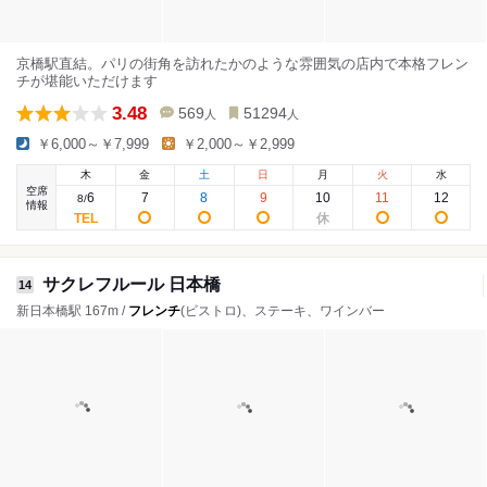
京橋駅直結。パリの街角を訪れたかのような雰囲気の店内で本格フレン
チが堪能いただけます
3.48
569
51294
人
人
￥6,000～￥7,999
￥2,000～￥2,999
木
金
土
日
月
火
水
空席
6
7
8
9
10
11
12
8
/
情報
サクレフルール 日本橋
14
新日本橋駅 167m /
フレンチ
(ビストロ)、ステーキ、ワインバー