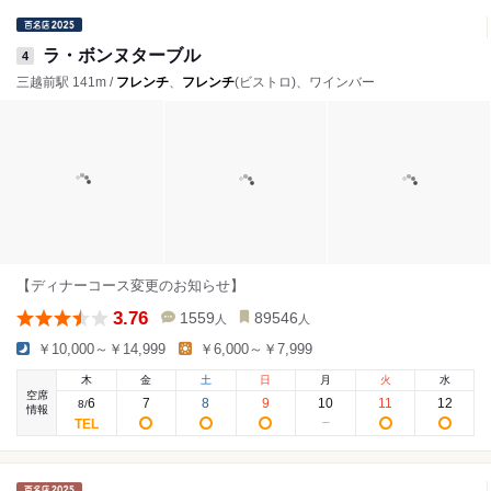
ラ・ボンヌターブル
4
三越前駅 141m /
フレンチ
、
フレンチ
(ビストロ)、ワインバー
【ディナーコース変更のお知らせ】
3.76
1559
89546
人
人
￥10,000～￥14,999
￥6,000～￥7,999
木
金
土
日
月
火
水
空席
6
7
8
9
10
11
12
8
/
情報