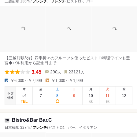
三越前駅 136m /
フレンチ
、
フレンチ
(ビストロ)、バー
【三越前駅3分】四季折々のフルーツを使ったビストロ料理ワインも豊
富◆バル利用から記念日まで
3.45
290
23121
人
人
￥6,000～￥7,999
￥1,000～￥1,999
木
金
土
日
月
火
水
空席
6
7
8
9
10
11
12
8
/
情報
Bistro&Bar Bar.C
20
日本橋駅 327m /
フレンチ
(ビストロ)、バー、イタリアン