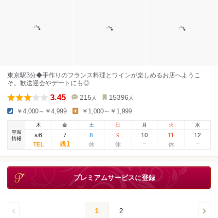
東京駅3分◆手作りのフランス料理とワインが楽しめるお店へようこ
そ。歓送迎会やデートにも◎
3.45
215
15396
人
人
￥4,000～￥4,999
￥1,000～￥1,999
木
金
土
日
月
火
水
空席
6
7
8
9
10
11
12
8
/
情報
1
残
プレミアムサービスに登録
1
2