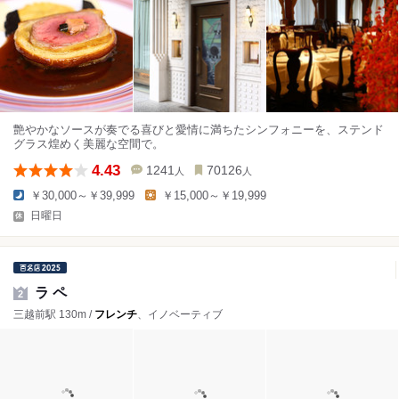
艶やかなソースが奏でる喜びと愛情に満ちたシンフォニーを、ステンド
グラス煌めく美麗な空間で。
4.43
1241
70126
人
人
￥30,000～￥39,999
￥15,000～￥19,999
日曜日
ラ ペ
2
三越前駅 130m /
フレンチ
、イノベーティブ