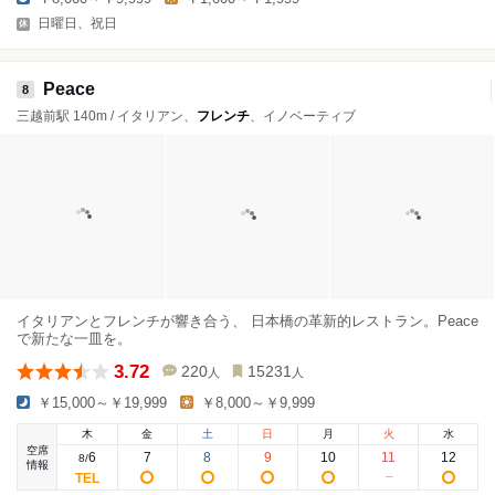
日曜日、祝日
Peace
8
三越前駅 140m / イタリアン、
フレンチ
、イノベーティブ
イタリアンとフレンチが響き合う、 日本橋の革新的レストラン。Peace
で新たな一皿を。
3.72
220
15231
人
人
￥15,000～￥19,999
￥8,000～￥9,999
木
金
土
日
月
火
水
空席
6
7
8
9
10
11
12
8
/
情報