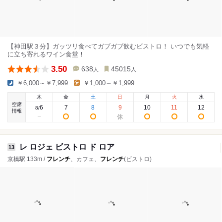
【神田駅３分】ガッツリ食べてガブガブ飲むビストロ！ いつでも気軽
に立ち寄れるワイン食堂！
3.50
638
45015
人
人
￥6,000～￥7,999
￥1,000～￥1,999
木
金
土
日
月
火
水
空席
6
7
8
9
10
11
12
8
/
情報
レ ロジェ ビストロ ド ロア
13
京橋駅 133m /
フレンチ
、カフェ、
フレンチ
(ビストロ)