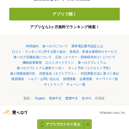
アプリで開く
アプリなら1ヶ月無料でランキング検索！
利用規約
食べログについて
携帯電話番号認証とは
口コミ・ランキングに対する取り組み
飲食店・飲食企業様向けサービス
食べログ店舗会員について
広告（メーカー・団体様等向け）について
機能改善要望
口コミガイドライン
食べログプレミアム
食べログプレミアム無料クーポン
ネット予約（リクエスト予約）
個人情報保護方針
外部送信（オプトアウト）
特定商取引法に基づく表記
推奨環境
ヘルプ・お問い合わせ
採用情報
企業情報
キーワード一覧
サイトマップ
チェーン一覧
言語：
English
简体中文
繁體中文
한국어
日本語
©Kakaku.com, Inc.
アプリでサクサク見る