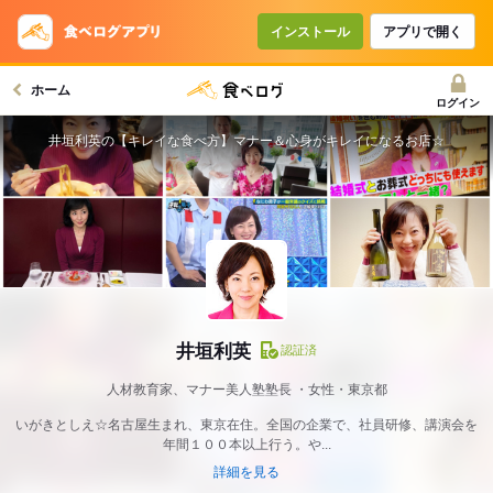
インストール
アプリで開く
ホーム
ログイン
井垣利英の【キレイな食べ方】マナー＆心身がキレイになるお店☆
井垣利英
認証済
人材教育家、マナー美人塾塾長
女性・東京都
いがきとしえ☆名古屋生まれ、東京在住。全国の企業で、社員研修、講演会を
年間１００本以上行う。や...
詳細を見る