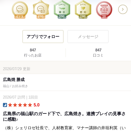
6
800
350
100
10
か月
アプリでフォロー
メッセージ
847
847
行ったお店
口コミ
2026/07/29
更新
広島焼 勝成
福山 / お好み焼き
2026/07
訪問
|
1回目
5.0
dinner
広島県の福山駅のガード下で、広島焼き。連携プレイの見事さ
に感動♪
（株）シェリロゼ社長で、人材教育家、マナー講師の井垣利英（い