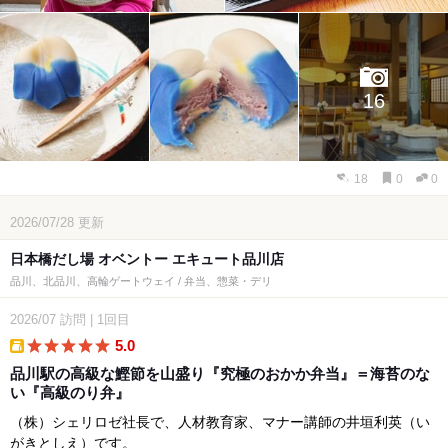
16
18
0
0
2026/07/28
更新
日本橋だし場 オベントー エキュート品川店
品川、北品川、高輪ゲートウェイ / 弁当、惣菜・デリ
2026/07
訪問
|
1回目
5.0
takeout
品川駅の高級な鰹節を山盛り『究極のおかか弁当』＝海苔のな
い『高級のり弁』
（株）シェリロゼ社長で、人材教育家、マナー講師の井垣利英（い
がきとしえ）です。