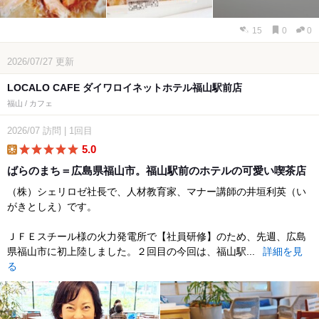
15
0
0
2026/07/27
更新
LOCALO CAFE ダイワロイネットホテル福山駅前店
福山 / カフェ
2026/07
訪問
|
1回目
5.0
lunch
ばらのまち＝広島県福山市。福山駅前のホテルの可愛い喫茶店
（株）シェリロゼ社長で、人材教育家、マナー講師の井垣利英（い
がきとしえ）です。
ＪＦＥスチール様の火力発電所で【社員研修】のため、先週、広島
県福山市に初上陸しました。２回目の今回は、福山駅...
詳細を見
る