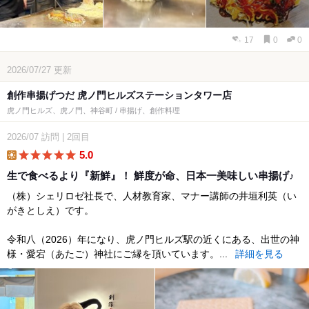
17
0
0
2026/07/27
更新
創作串揚げつだ 虎ノ門ヒルズステーションタワー店
虎ノ門ヒルズ、虎ノ門、神谷町 / 串揚げ、創作料理
2026/07
訪問
|
2回目
5.0
lunch
生で食べるより『新鮮』！ 鮮度が命、日本一美味しい串揚げ♪
（株）シェリロゼ社長で、人材教育家、マナー講師の井垣利英（い
がきとしえ）です。
令和八（2026）年になり、虎ノ門ヒルズ駅の近くにある、出世の神
様・愛宕（あたご）神社にご縁を頂いています。...
詳細を見る