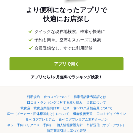
より便利になったアプリで
快適にお店探し
クイックな現在地検索。検索が快適に
予約も簡単。空席をスムーズに検索
会員登録なし。すぐに利用開始
アプリで開く
アプリなら1ヶ月無料でランキング検索！
利用規約
食べログについて
携帯電話番号認証とは
口コミ・ランキングに対する取り組み
点数について
飲食店・飲食企業様向けサービス
食べログ店舗会員について
広告（メーカー・団体様等向け）について
機能改善要望
口コミガイドライン
食べログプレミアム
食べログプレミアム無料クーポン
ネット予約（リクエスト予約）
個人情報保護方針
外部送信（オプトアウト）
特定商取引法に基づく表記