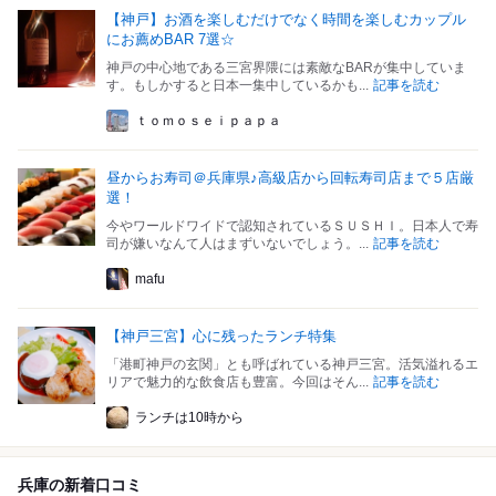
【神戸】お酒を楽しむだけでなく時間を楽しむカップル
にお薦めBAR 7選☆
神戸の中心地である三宮界隈には素敵なBARが集中していま
す。もしかすると日本一集中しているかも...
記事を読む
ｔｏｍｏｓｅｉｐａｐａ
昼からお寿司＠兵庫県♪高級店から回転寿司店まで５店厳
選！
今やワールドワイドで認知されているＳＵＳＨＩ。日本人で寿
司が嫌いなんて人はまずいないでしょう。...
記事を読む
mafu
【神戸三宮】心に残ったランチ特集
「港町神戸の玄関」とも呼ばれている神戸三宮。活気溢れるエ
リアで魅力的な飲食店も豊富。今回はそん...
記事を読む
ランチは10時から
兵庫の新着口コミ