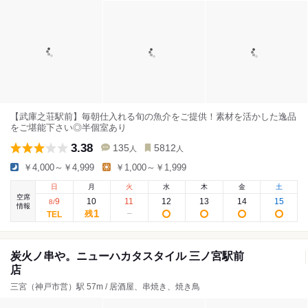
【武庫之荘駅前】毎朝仕入れる旬の魚介をご提供！素材を活かした逸品
をご堪能下さい◎半個室あり
3.38
135
5812
人
人
￥4,000～￥4,999
￥1,000～￥1,999
日
月
火
水
木
金
土
空席
9
10
11
12
13
14
15
8
/
情報
1
残
炭火ノ串や。ニューハカタスタイル 三ノ宮駅前
店
三宮（神戸市営）駅 57m / 居酒屋、串焼き、焼き鳥