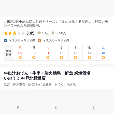
元町駅3分◆高品質なお肉をリーズナブルに提供する焼肉店！蛇口レモ
ンサワー飲み放題605円♪
3.05
40
1158
人
人
￥3,000～￥3,999
￥3,000～￥3,999
日
月
火
水
木
金
土
空席
9
10
11
12
13
14
15
8
/
情報
牛出汁おでん・牛串・炭火焼鳥・鮮魚 炭焼酒場
いのうえ 神戸北野坂店
三宮（神戸市営）駅 207m / 居酒屋、おでん、焼き鳥