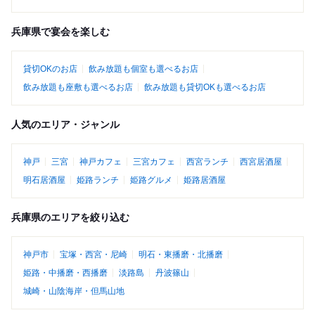
兵庫県で宴会を楽しむ
貸切OKのお店
飲み放題も個室も選べるお店
飲み放題も座敷も選べるお店
飲み放題も貸切OKも選べるお店
人気のエリア・ジャンル
神戸
三宮
神戸カフェ
三宮カフェ
西宮ランチ
西宮居酒屋
明石居酒屋
姫路ランチ
姫路グルメ
姫路居酒屋
兵庫県のエリアを絞り込む
神戸市
宝塚・西宮・尼崎
明石・東播磨・北播磨
姫路・中播磨・西播磨
淡路島
丹波篠山
城崎・山陰海岸・但馬山地