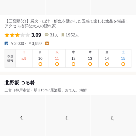
【三宮駅3分】炭火・出汁・鮮魚を活かした五感で楽しむ逸品を堪能！
アクセス抜群な大人の隠れ家
3.09
31
1952
人
人
￥3,000～￥3,999
-
日
月
火
水
木
金
土
空席
9
10
11
12
13
14
15
8
/
情報
北野坂 つる肴
三宮（神戸市営）駅 215m / 居酒屋、おでん、海鮮