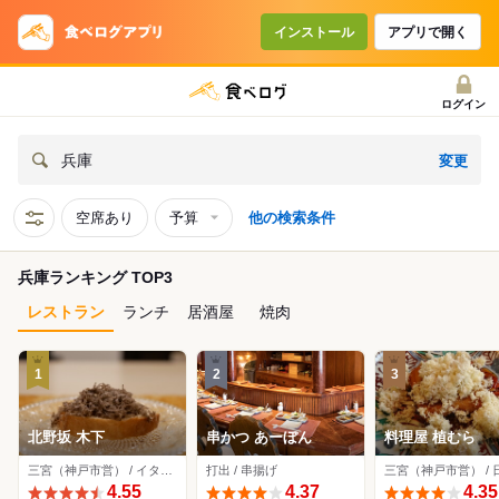
インストール
アプリで開く
ログイン
変更
兵庫
空席あり
予算
他の検索条件
兵庫ランキング TOP3
レストラン
ランチ
居酒屋
焼肉
1
2
3
北野坂 木下
串かつ あーぼん
料理屋 植むら
三宮（神戸市営） / イタリアン
打出 / 串揚げ
4.55
4.37
4.35