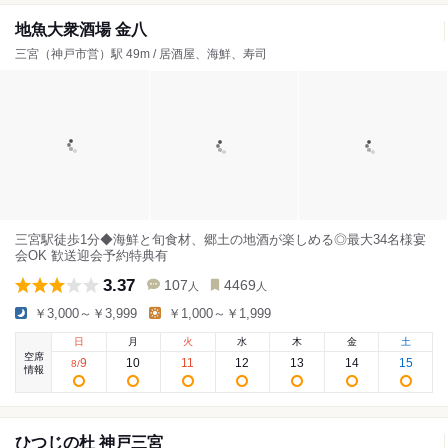
地魚大衆酒場 金八
三宮（神戸市営）駅 49m / 居酒屋、海鮮、寿司
三宮駅徒歩1分◆海鮮と旬食材、郷土の地酒が楽しめる◎最大34名様宴
会OK 歓送迎会予約特典有
3.37
107
4469
人
人
￥3,000～￥3,999
￥1,000～￥1,999
日
月
火
水
木
金
土
空席
9
10
11
12
13
14
15
8
/
情報
ひつじの杜 神戸三宮