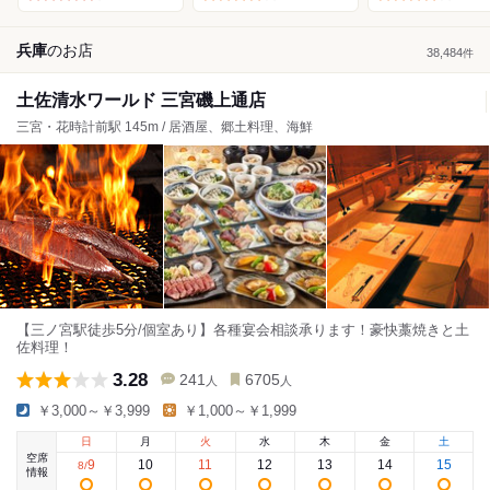
兵庫
の
お店
38,484
件
土佐清水ワールド 三宮磯上通店
三宮・花時計前駅 145m / 居酒屋、郷土料理、海鮮
【三ノ宮駅徒歩5分/個室あり】各種宴会相談承ります！豪快藁焼きと土
佐料理！
3.28
241
6705
人
人
￥3,000～￥3,999
￥1,000～￥1,999
日
月
火
水
木
金
土
空席
9
10
11
12
13
14
15
8
/
情報