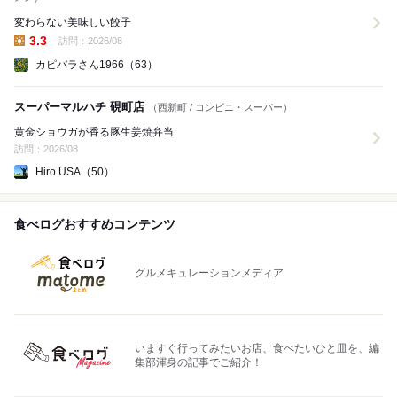
変わらない美味しい餃子
3.3
訪問：2026/08
昼の点数:
カピバラさん1966（63）
スーパーマルハチ 硯町店
（西新町 / コンビニ・スーパー）
黄金ショウガが香る豚生姜焼弁当
訪問：2026/08
Hiro USA（50）
食べログおすすめコンテンツ
グルメキュレーションメディア
いますぐ行ってみたいお店、食べたいひと皿を、編
集部渾身の記事でご紹介！