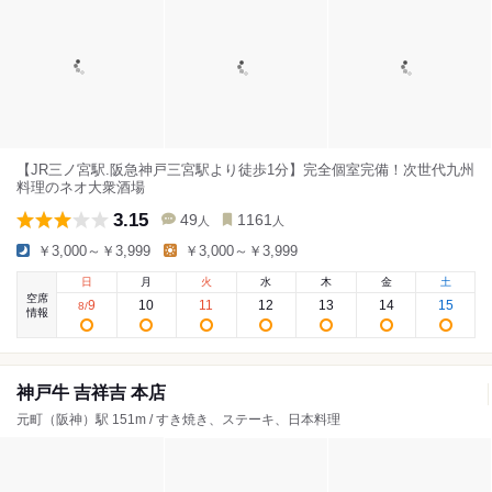
【JR三ノ宮駅.阪急神戸三宮駅より徒歩1分】完全個室完備！次世代九州
料理のネオ大衆酒場
3.15
49
1161
人
人
￥3,000～￥3,999
￥3,000～￥3,999
日
月
火
水
木
金
土
空席
9
10
11
12
13
14
15
8
/
情報
神戸牛 吉祥吉 本店
元町（阪神）駅 151m / すき焼き、ステーキ、日本料理