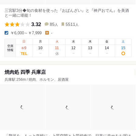
三宮駅3分◆旬の食材を使った『おばんざい』と『神戸おでん』を美酒
と一緒に堪能！
3.32
85
5511
人
人
￥6,000～￥7,999
-
日
月
火
水
木
金
土
空席
9
10
11
12
13
14
15
8
/
情報
焼肉処 四季 兵庫店
兵庫駅 256m / 焼肉、ホルモン、居酒屋
「贅沢を、もっと気軽に」上質空間と上質焼肉で、日常に幸せをお届け