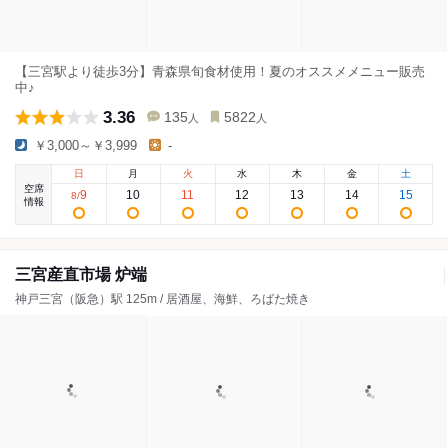
【三宮駅より徒歩3分】青森県旬食材使用！夏のオススメメニュー販売
中♪
3.36
135
5822
人
人
￥3,000～￥3,999
-
日
月
火
水
木
金
土
空席
9
10
11
12
13
14
15
8
/
情報
三宮産直市場 炉端
神戸三宮（阪急）駅 125m / 居酒屋、海鮮、ろばた焼き