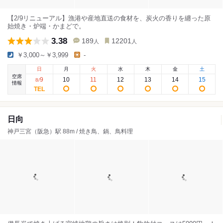
【2/9リニューアル】漁港や産地直送の食材を、炭火の香りを纏った原
始焼き・炉端・かまどで。
3.38
189
12201
人
人
￥3,000～￥3,999
-
日
月
火
水
木
金
土
空席
9
10
11
12
13
14
15
8
/
情報
日向
神戸三宮（阪急）駅 88m / 焼き鳥、鍋、鳥料理