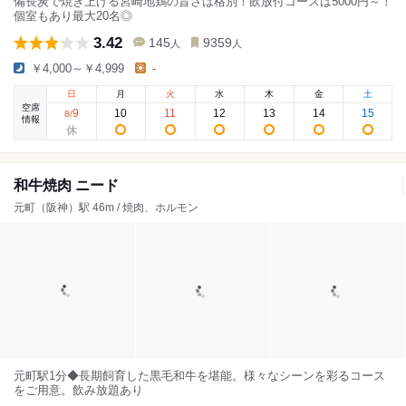
備長炭で焼き上げる宮崎地鶏の旨さは格別！飲放付コースは5000円～！
個室もあり最大20名◎
3.42
145
9359
人
人
￥4,000～￥4,999
-
日
月
火
水
木
金
土
空席
9
10
11
12
13
14
15
8
/
情報
和牛焼肉 ニード
元町（阪神）駅 46m / 焼肉、ホルモン
元町駅1分◆長期飼育した黒毛和牛を堪能。様々なシーンを彩るコース
をご用意。飲み放題あり