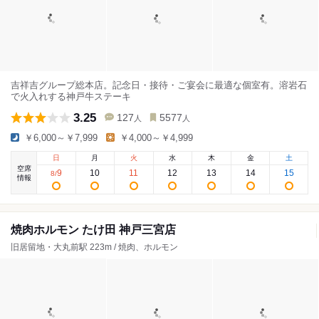
吉祥吉グループ総本店。記念日・接待・ご宴会に最適な個室有。溶岩石
で火入れする神戸牛ステーキ
3.25
127
5577
人
人
￥6,000～￥7,999
￥4,000～￥4,999
日
月
火
水
木
金
土
空席
9
10
11
12
13
14
15
8
/
情報
焼肉ホルモン たけ田 神戸三宮店
旧居留地・大丸前駅 223m / 焼肉、ホルモン