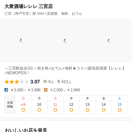
大衆酒場レレレ 三宮店
三宮（神戸市営）駅 50m / 居酒屋、海鮮、おでん
＜三宮駅徒歩3分＞焼き鳥×おでん×海鮮★コスパ最強居酒屋【レレレ】
♪NEWOPEN！
3.07
9
421
人
人
￥3,000～￥3,999
￥2,000～￥2,999
日
月
火
水
木
金
土
空席
9
10
11
12
13
14
15
8
/
情報
おいしいお店を発見