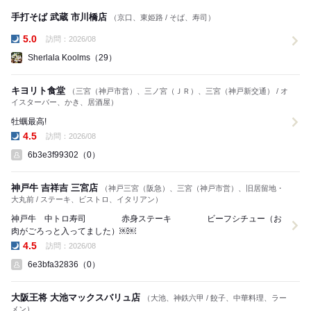
手打そば 武蔵 市川橋店
（京口、東姫路 / そば、寿司）
5.0
訪問：2026/08
夜の点数:
Sherlala Koolms（29）
キヨリト食堂
（三宮（神戸市営）、三ノ宮（ＪＲ）、三宮（神戸新交通） / オ
イスターバー、かき、居酒屋）
牡蠣最高!
4.5
訪問：2026/08
夜の点数:
6b3e3f99302（0）
神戸牛 吉祥吉 三宮店
（神戸三宮（阪急）、三宮（神戸市営）、旧居留地・
大丸前 / ステーキ、ビストロ、イタリアン）
神戸牛 中トロ寿司 赤身ステーキ ビーフシチュー（お
肉がごろっと入ってました）￼￼
4.5
訪問：2026/08
夜の点数:
6e3bfa32836（0）
大阪王将 大池マックスバリュ店
（大池、神鉄六甲 / 餃子、中華料理、ラー
メン）