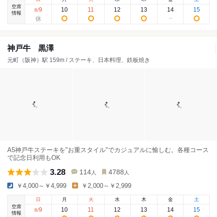
空席
9
10
11
12
13
14
15
8
/
情報
神戸牛 黒澤
元町（阪神）駅 159m / ステーキ、日本料理、鉄板焼き
A5神戸牛ステーキを"お重スタイル"でカジュアルに愉しむ。各種コース
で記念日利用もOK
3.28
114
4788
人
人
￥4,000～￥4,999
￥2,000～￥2,999
日
月
火
水
木
金
土
空席
9
10
11
12
13
14
15
8
/
情報