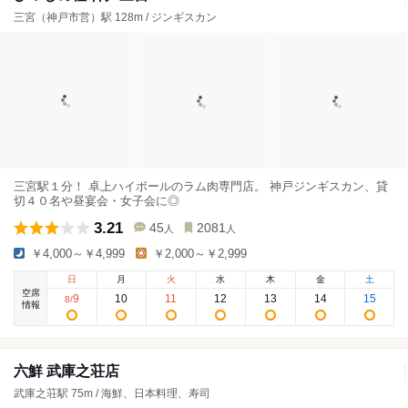
三宮（神戸市営）駅 128m / ジンギスカン
三宮駅１分！ 卓上ハイボールのラム肉専門店。 神戸ジンギスカン、貸
切４０名や昼宴会・女子会に◎
3.21
45
2081
人
人
￥4,000～￥4,999
￥2,000～￥2,999
日
月
火
水
木
金
土
空席
9
10
11
12
13
14
15
8
/
情報
六鮮 武庫之荘店
武庫之荘駅 75m / 海鮮、日本料理、寿司