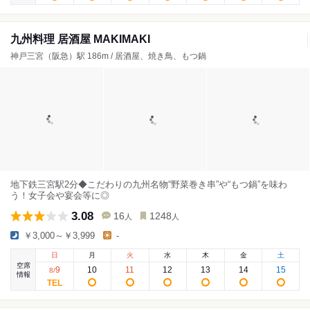
九州料理 居酒屋 MAKIMAKI
神戸三宮（阪急）駅 186m / 居酒屋、焼き鳥、もつ鍋
地下鉄三宮駅2分◆こだわりの九州名物“野菜巻き串”や“もつ鍋”を味わ
う！女子会や宴会等に◎
3.08
16
1248
人
人
￥3,000～￥3,999
-
日
月
火
水
木
金
土
空席
9
10
11
12
13
14
15
8
/
情報