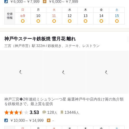
￥6,000～￥7,999
￥6,000～￥7,999
日
月
火
水
木
金
土
空席
9
10
11
12
13
14
15
8
/
情報
神戸牛ステーキ鉄板焼 雪月花 離れ
三宮（神戸市営）駅 322m / 鉄板焼き、ステーキ、レストラン
神戸三宮◆2年連続ミシュラン一つ星 厳選神戸牛や店内生け簀の魚介類
を鉄板焼きで。最上質を提供
3.53
128
13446
人
人
￥10,000～￥14,999
-
日
月
火
水
木
金
土