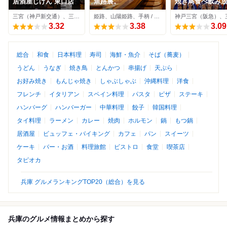
居酒屋じげん 東口店
魚路裏。
焼き鳥食べ飲み
おすすめ屋 神戸
三宮（神戸新交通）、三ノ宮（ＪＲ）、神戸三宮（阪神） / 居酒屋
姫路、山陽姫路、手柄 / 居酒屋
店
3.32
3.38
3.09
総合
和食
日本料理
寿司
海鮮・魚介
そば（蕎麦）
うどん
うなぎ
焼き鳥
とんかつ
串揚げ
天ぷら
お好み焼き
もんじゃ焼き
しゃぶしゃぶ
沖縄料理
洋食
フレンチ
イタリアン
スペイン料理
パスタ
ピザ
ステーキ
ハンバーグ
ハンバーガー
中華料理
餃子
韓国料理
タイ料理
ラーメン
カレー
焼肉
ホルモン
鍋
もつ鍋
居酒屋
ビュッフェ・バイキング
カフェ
パン
スイーツ
ケーキ
バー・お酒
料理旅館
ビストロ
食堂
喫茶店
タピオカ
兵庫 グルメランキングTOP20（総合）を見る
兵庫のグルメ情報まとめから探す