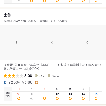
楽笑
板宿駅 294m / お好み焼き、居酒屋、もんじゃ焼き
板宿駅3分◆各種ご宴会は《楽笑》で！お料理80種類以上のお得な食べ
飲み放題コース◎貸切OK
3.08
16
737
人
人
￥2,000～￥2,999
-
日
月
火
水
木
金
土
空席
9
10
11
12
13
14
15
8
/
情報