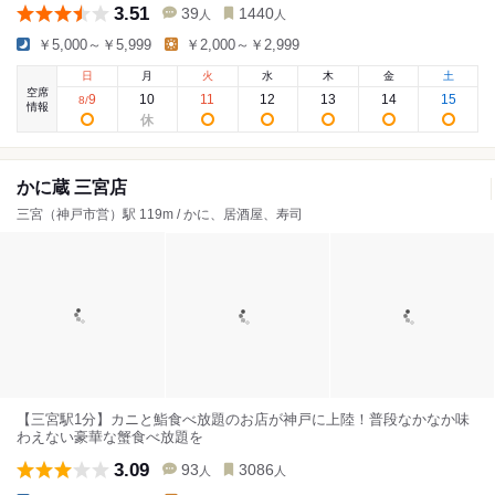
3.51
39
1440
人
人
￥5,000～￥5,999
￥2,000～￥2,999
日
月
火
水
木
金
土
空席
9
10
11
12
13
14
15
8
/
情報
かに蔵 三宮店
三宮（神戸市営）駅 119m / かに、居酒屋、寿司
【三宮駅1分】カニと鮨食べ放題のお店が神戸に上陸！普段なかなか味
わえない豪華な蟹食べ放題を
3.09
93
3086
人
人